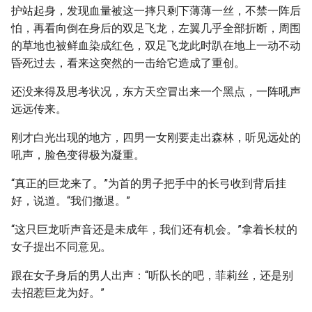
护站起身，发现血量被这一摔只剩下薄薄一丝，不禁一阵后
怕，再看向倒在身后的双足飞龙，左翼几乎全部折断，周围
的草地也被鲜血染成红色，双足飞龙此时趴在地上一动不动
昏死过去，看来这突然的一击给它造成了重创。
还没来得及思考状况，东方天空冒出来一个黑点，一阵吼声
远远传来。
刚才白光出现的地方，四男一女刚要走出森林，听见远处的
吼声，脸色变得极为凝重。
“真正的巨龙来了。”为首的男子把手中的长弓收到背后挂
好，说道。“我们撤退。”
“这只巨龙听声音还是未成年，我们还有机会。”拿着长杖的
女子提出不同意见。
跟在女子身后的男人出声：“听队长的吧，菲莉丝，还是别
去招惹巨龙为好。”