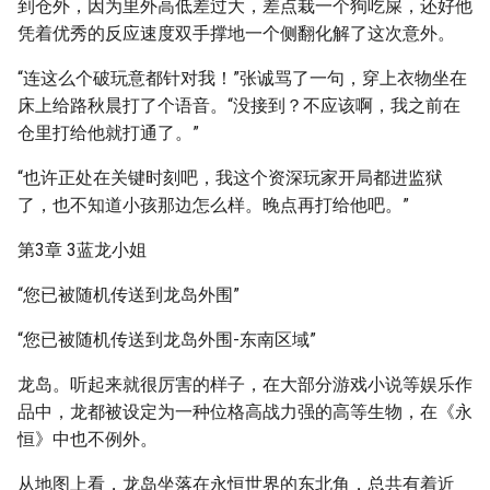
到仓外，因为里外高低差过大，差点栽一个狗吃屎，还好他
凭着优秀的反应速度双手撑地一个侧翻化解了这次意外。
“连这么个破玩意都针对我！”张诚骂了一句，穿上衣物坐在
床上给路秋晨打了个语音。“没接到？不应该啊，我之前在
仓里打给他就打通了。”
“也许正处在关键时刻吧，我这个资深玩家开局都进监狱
了，也不知道小孩那边怎么样。晚点再打给他吧。”
第3章 3蓝龙小姐
“您已被随机传送到龙岛外围”
“您已被随机传送到龙岛外围-东南区域”
龙岛。听起来就很厉害的样子，在大部分游戏小说等娱乐作
品中，龙都被设定为一种位格高战力强的高等生物，在《永
恒》中也不例外。
从地图上看，龙岛坐落在永恒世界的东北角，总共有着近