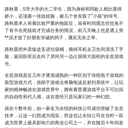
路秋晨，S市大学的大二学生，因为身材和同龄人相比显得
娇小，还顶着一张娃娃脸，被几个舍友取了“小孩”的绰号。
路秋晨本人有着比较严重的拖延症，虽有时间观念但也免不
了有卡在死线前才完成任务的情况，前几天晚上也是遇上突
**况才放了好朋友张诚的鸽子，属实无奈之举。
路秋晨把外卖饭盒丢进垃圾桶，摘掉耳机去卫生间清洗了手
脸，返回卧室后走向了房间另一边占据很大面积的全息游戏
仓。
全息游戏是近几年才逐渐成熟的一种区别于传统电子游戏的
新型游戏方式，借助于游戏仓将脑电波反射到系统中，让玩
家的精神畅游在游戏世界中，拥有着普通游戏平台不可比拟
的自由性和代入感，这在曾经只是玩家们的一种幻想。
就在十数年前，由一家名为永恒的科技公司成功突破了全息
技术，让这一幻想成为现实，而这也让永恒公司在当时一跃
成为世界上最具影响力的商业公司之一，并在随后十年间发