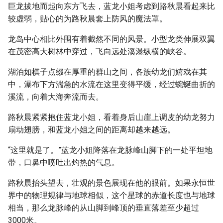
巨龙拔地而起向东方飞去，蓝龙小姐考虑到路秋晨看起来比
较虚弱，贴心的为路秋晨套上防风的魔法罩。
龙岛中心相比外围有着截然不同的风景。小型龙类伸展双翼
在茂密高大树林中穿过，飞向远处溪瀑纵横的峡谷。
湖泊如棋子点缀在厚重的群山之间，各族幼龙们嬉戏在其
中，瀑布下方湍急的水流在这里变得平缓，经过蜿蜒曲折的
溪流，向着大海奔流而去。
路秋晨紧紧抱住蓝龙小姐，看着身后山崖上调皮的幼龙努力
扇动翅膀，和蓝龙小姐之间的距离却越来越远。
“这里就是了。”蓝龙小姐降落在龙脉峰山脚下的一处平坦地
带，口鼻中喷吐出灼热的气息。
路秋晨抬头望去，壮观的景色展现在他的眼前。如果永恒世
界中的物理规律与地球相似，这个星球的赤道长度也与地球
相当，那么龙脉峰的从山脚到峰顶的垂直落差至少超过
3000米。