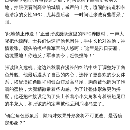
日要塞”的提示音被传送走后，刚感觉脚下踩着坚实的大
地，抬眼便看到高耸的城墙，威严的士兵，喧闹的街道和衣
着清凉的女性NPC，尤其是后者，一时间让张诚有些看呆了
眼。
“此地禁止传送！”正当张诚感慨这里的NPC养眼时，一声大
喝把他惊醒。士兵们快速把他包围住，手中长枪对准他，神
情紧张。领头的模样像军官的人怒呵：“这里是烈日要塞，
边境重地！你违反了军事禁令，赶快投降！”
张诚陷入危机，这边路秋晨在漫长的纠结中终于调整好了角
色外貌。他最后遵从了自己的内心，选择了更喜欢的少女体
系，撘配淡红色眼眸和银白短发高马尾，胸前被他调为了饱
满的蜜桃，大腿稍微带着些肉感。为了让整体形象更为搭
配，他还把种族设定为了头上长着小小尖角和有着细短尾巴
的半龙人，和张诚的约定早被他丢到爪哇岛去了。
“确定角色形象后，除特殊效果外形象将不可更改。是否确
定形象？”