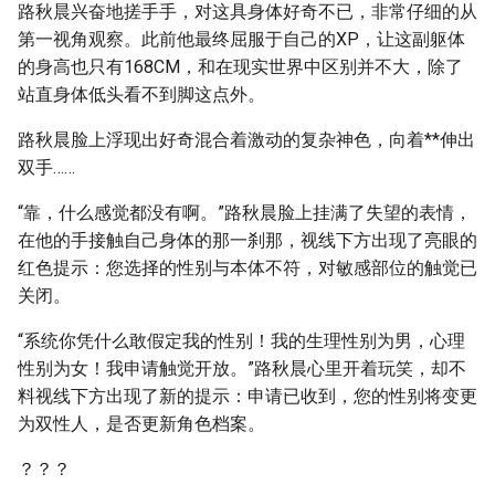
路秋晨兴奋地搓手手，对这具身体好奇不已，非常仔细的从
第一视角观察。此前他最终屈服于自己的XP，让这副躯体
的身高也只有168CM，和在现实世界中区别并不大，除了
站直身体低头看不到脚这点外。
路秋晨脸上浮现出好奇混合着激动的复杂神色，向着**伸出
双手……
“靠，什么感觉都没有啊。”路秋晨脸上挂满了失望的表情，
在他的手接触自己身体的那一刹那，视线下方出现了亮眼的
红色提示：您选择的性别与本体不符，对敏感部位的触觉已
关闭。
“系统你凭什么敢假定我的性别！我的生理性别为男，心理
性别为女！我申请触觉开放。”路秋晨心里开着玩笑，却不
料视线下方出现了新的提示：申请已收到，您的性别将变更
为双性人，是否更新角色档案。
？？？