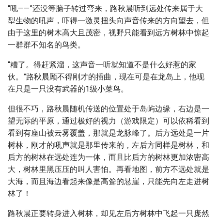
“吼——”还没等脑子转过弯来，路秋晨听到远处传来属于大
型生物的吼声，吓得一激灵扭头向声音传来的方向望去，但
由于这里的树木高大且茂密，视野只能看到远方树林中惊起
一群群不知名的鸟类。
“糟了。得赶紧溜，这声音一听就知道不是什么好惹的家
伙。”路秋晨顾不得刚才的插曲，现在可是在龙岛上，他现
在只是一只没有武器的1级小菜鸟。
但很不巧，路秋晨随机传送的位置处于岛屿边缘，右边是一
望无际的平原，通过极好的视力（游戏限定）可以依稀看到
看到有座山被云雾覆盖，那就是龙脉峰了。后方远处是一片
树林，刚才的吼声就是那里传来的，左后方同样是树林，和
后方的树林在远处连为一体，而且比后方的树林更加浓密高
大，树林里黑压压的叫人害怕。再看地图，前方不远处就是
大海，而且海边看起来像是高耸的悬崖，只能先向左走进树
林了！
路秋晨正要转身进入树林，却见左后方树林中飞起一只庞然