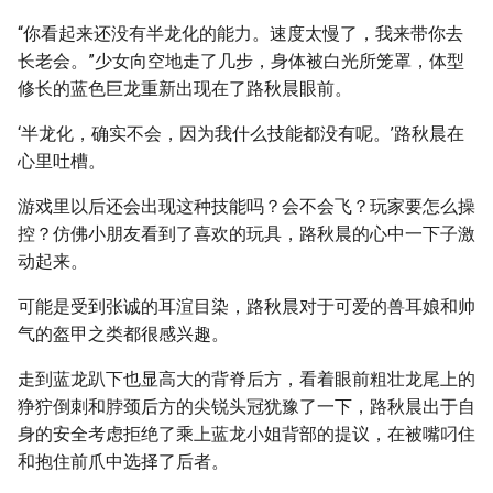
“你看起来还没有半龙化的能力。速度太慢了，我来带你去
长老会。”少女向空地走了几步，身体被白光所笼罩，体型
修长的蓝色巨龙重新出现在了路秋晨眼前。
‘半龙化，确实不会，因为我什么技能都没有呢。’路秋晨在
心里吐槽。
游戏里以后还会出现这种技能吗？会不会飞？玩家要怎么操
控？仿佛小朋友看到了喜欢的玩具，路秋晨的心中一下子激
动起来。
可能是受到张诚的耳渲目染，路秋晨对于可爱的兽耳娘和帅
气的盔甲之类都很感兴趣。
走到蓝龙趴下也显高大的背脊后方，看着眼前粗壮龙尾上的
狰狞倒刺和脖颈后方的尖锐头冠犹豫了一下，路秋晨出于自
身的安全考虑拒绝了乘上蓝龙小姐背部的提议，在被嘴叼住
和抱住前爪中选择了后者。