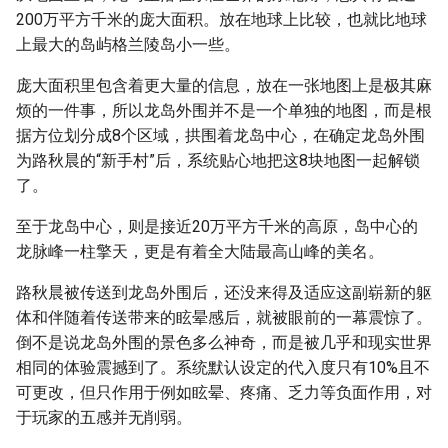
200万平方千米的庞大面积。放在地球上比较，也就比地球
上最大的岛屿格兰陵岛小一些。
庞大面积里包含着更大量的信息，放在一张地图上是极其麻
烦的一件事，所以龙岛外围并不是一个单独的地图，而是根
据方位划分成8个区域，拱围着龙岛中心，在确定龙岛外围
为路秋晨的“新手村”后，系统贴心地把这8块地图一起解锁
了。
至于龙岛中心，则是接近20万平方千米的高原，岛中心的
龙脉峰一柱擎天，更是有着全大陆最高山峰的美名。
路秋晨被传送到龙岛外围后，还没来得及适应这副崭新的躯
体和伴随着传送带来的眩晕感后，就被眼前的一幕震惊了。
倒不是说龙岛外围的景色多么神奇，而是被几乎和现实世界
相同的体验震撼到了。系统默认设定的代入度只有10%且不
可更改，但只作用于例如眩晕、疼痛、乏力等负面作用，对
于玩家的五感并无削弱。