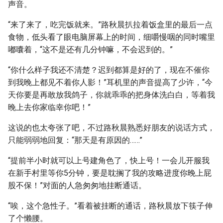
声音。
“来了来了，吃完饭就来。”路秋晨扒拉着饭盒里的最后一点
食物，低头看了眼电脑屏幕上的时间，细嚼慢咽的同时嘴里
嘟囔着，“这不是还有几分钟嘛，不会迟到的。”
“你什么样子我还不清楚？迟到都算是好的了，现在不催你
到我晚上都见不着你人影！”耳机里的声音提高了少许，“今
天你要是再敢放我鸽子，你就乖乖的把身体洗白白，等着我
晚上去你家临幸你吧！”
这说的也太夸张了吧，不过路秋晨熟悉好朋友的说话方式，
只能弱弱地回复：“那天是有原因的……”
“提前半小时就可以上号建角色了，快上号！一会儿开服我
在新手村里等你5分钟，要是耽搁了我的攻略进度你晚上屁
股不保！”对面的人急匆匆地挂断通话。
“唉，这个急性子。”看着被挂断的通话，路秋晨放下筷子伸
了个懒腰。