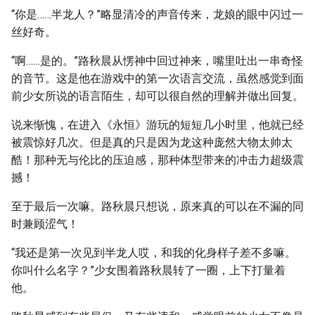
“你是……半龙人？”略显清冷的声音传来，龙娘的眼中闪过一
丝好奇。
“啊……是的。”路秋晨从愣神中回过神来，嘴里吐出一串奇怪
的音节。这是他在游戏中的第一次语言交流，虽然感觉到面
前少女所说的语言陌生，却可以很自然的理解并做出回复。
说来惭愧，在进入《永恒》游玩的短短几小时里，他就已经
被震惊好几次。但是真的只是因为龙这种庞然大物太帅太
酷！那种无与伦比的压迫感，那种体型带来的冲击力超级震
撼！
至于最后一次嘛。路秋晨只想说，原来真的可以在不漏的同
时兼顾涩气！
“我还是第一次见到半龙人哎，和我的化身样子差不多嘛。
你叫什么名字？”少女围着路秋晨转了一圈，上下打量着
他。