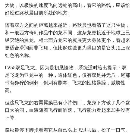
大物，以极快的速度飞向远处的高山，看它的路线，应该恰
好经过路秋晨目前所处的地方。
随着双方之间的距离越来越近，路秋晨也看清了这只生物，
和一般西方奇幻作品中的龙不同，这条龙更接近于地球上已
经灭绝的翼龙。相比西方龙它的翼展更大身体更小，看起来
更适合滑翔而非飞翔，但比起这些更为瞩目的是它头顶上深
红色的名称。
LV55双足飞龙。因为是初见怪物，系统适时给出提示：双
足飞龙为亚龙中的一种，通体红色，仅有双足并无爪，尾部
带有狰狞的倒刺，倒刺有剧毒。飞龙的性格暴躁，威胁性
高。
但这只飞龙的右翼翼膜已有小片伤口，龙身下方破了几个盆
口大的洞，血液随着飞行而洒落，飞行能力看起来却并没有
下降。
路秋晨停下脚步看着它从自己头上飞过去后，松了一口气。