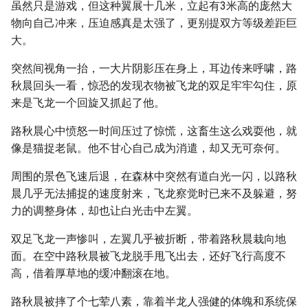
虽然只是游戏，但这种翼展十几米，立起有3米高的庞然大
物向自己冲来，压迫感真是太强了，更别提双方等级差距巨
大。
突然间视角一抬，一大片阴影压在身上，耳边传来呼啸，路
秋晨回头一看，惊恐的发现衣物被飞龙的双足牢牢勾住，原
来是飞龙一个回旋又抓起了他。
路秋晨心中愤怒一时间压过了惊慌，这畜生这么戏耍他，就
像是猫捉老鼠。他不甘心自己成为消遣，却又无可奈何。
周围的景色飞速后退，在森林中突然有道白光一闪，以路秋
晨几乎无法捕捉的速度射来，飞龙察觉时已来不及躲避，努
力的调整身体，却也让白光击中左翼。
双足飞龙一声惨叫，左翼几乎被折断，带着路秋晨栽向地
面。在空中路秋晨被飞龙脱手甩飞出去，还好飞行高度不
高，借着厚草地的缓冲翻滚在地。
路秋晨被摔了个七荤八素，靠着半龙人强健的体魄和系统保