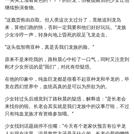
一头头上顶着黄色的？？？的巨龙，怕被提醒后的少女让他
继续扮演食物。
“这蠢货咎由自取。但人类这次太过分了，竟敢追到龙岛
来，算他们跑的快，否则一定我要和他们好好玩玩。”龙族
少女冷哼一声，转身向地上昏死的双足飞龙走去。
“这头低智商亚种，真是丢我们龙族的脸。”
原来不是来吃我的，路秋晨心中松了一口气，同时又注意到
刚才少女所说的是“我们”，对此有些疑惑。
在他的印象中，纯血巨龙都是很看不起亚种龙和半龙的，毕
竟在西幻世界中，血统高真的是可以为所欲为的。
少女转过头后感觉到了路秋晨的疑惑，解释道：“是长老会
来找你的啦。长老会其实就是我们龙族中的议事厅啦，不过
只有纯血龙族才有资格参加哦。”
少女找到话题就停不住嘴：“今天有个老家伙预言有位半龙
人出现在这里，说是救世主还是天什么的，长老会那些懒惰