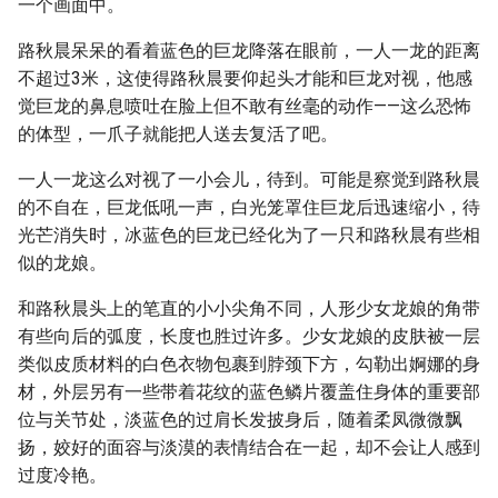
一个画面中。
路秋晨呆呆的看着蓝色的巨龙降落在眼前，一人一龙的距离
不超过3米，这使得路秋晨要仰起头才能和巨龙对视，他感
觉巨龙的鼻息喷吐在脸上但不敢有丝毫的动作——这么恐怖
的体型，一爪子就能把人送去复活了吧。
一人一龙这么对视了一小会儿，待到。可能是察觉到路秋晨
的不自在，巨龙低吼一声，白光笼罩住巨龙后迅速缩小，待
光芒消失时，冰蓝色的巨龙已经化为了一只和路秋晨有些相
似的龙娘。
和路秋晨头上的笔直的小小尖角不同，人形少女龙娘的角带
有些向后的弧度，长度也胜过许多。少女龙娘的皮肤被一层
类似皮质材料的白色衣物包裹到脖颈下方，勾勒出婀娜的身
材，外层另有一些带着花纹的蓝色鳞片覆盖住身体的重要部
位与关节处，淡蓝色的过肩长发披身后，随着柔凤微微飘
扬，姣好的面容与淡漠的表情结合在一起，却不会让人感到
过度冷艳。