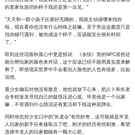
的老家伙急切的样子我还是第一次见。”
“天天和一群小孩子比赛好无聊的，我就主动请缨来找你
啦，现在看你也没有什么特殊之处嘛。至于旁边这蠢货只是
找你碰巧遇到，被伤成这个样子，应该能安分很长时间
了。”
听到这些话路秋晨心中更是惊讶。《永恒》里的NPC居然还
能分辨玩家的脸色来对话，这个应该已经不能用真实度来解
释了。即使现实世界中不会看别人脸色的人也有很多，比如
说他。
看少女确实对他没有敌意，他也就放下心来，把占卜和长老
会专程派龙寻找自己的疑惑压进心底。毕竟他是一个玩家
嘛，不管遇到什么情况还有复活和下线这种底牌在。
同时他也对少女口中的“长老会”有些好奇，这可能就是半龙
人玩家的新手任务接取点了吧，刚才的经历有些刺激，希望
选择半龙人的玩家都能有一颗大心脏。