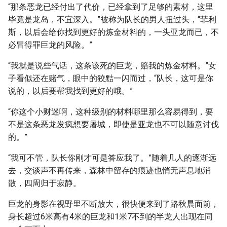
“那条恶龙已经付出了代价，已经拿到了足够的素材，这里
毕竟是龙岛，不宜深入。”被称为队长的男人扭过头，“菲利
斯，以后会给你找到更好的炼金材料的，一头亚龙而已，不
必冒得罪巨龙的风险。”
“我就是说些气话，这条该死的巨龙，赔我的炼金材料。”女
子看似还在赌气，眼中的狡黠一闪而过，“队长，这可是你
说的，以后要帮我找到更好的哦。”
“你这个小财迷啊，这种级别的材料哪里那么容易得到，要
不是这条恶龙发疯想要屠城，即使是亚龙也不可以随意讨伐
的。”
“我可不管，队长你刚才可是答应我了。”随着几人的逐渐远
去，交谈声不再传来，森林中留存的痕迹也悄无声息地消
散，四周归于寂静。
巨龙的身影在视野里不断放大，很快便来到了路秋晨面前，
身长超过6米高有4米的巨龙和1米7不到的半龙人出现在同