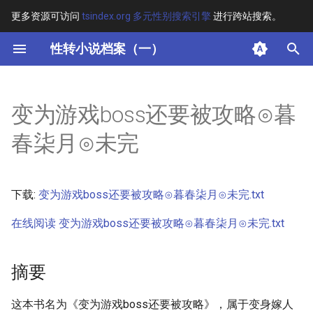
更多资源可访问
tsindex.org 多元性别搜索引擎
进行跨站搜索。
键
性转小说档案（一）
入
摘要
以
变为游戏boss还要被攻略⊙暮
开
其他信息 [Processed Page
春柒月⊙未完
Metadata]
始
搜
正文
下载:
变为游戏boss还要被攻略⊙暮春柒月⊙未完.txt
索
在线阅读 变为游戏boss还要被攻略⊙暮春柒月⊙未完.txt
摘要
这本书名为《变为游戏boss还要被攻略》，属于变身嫁人