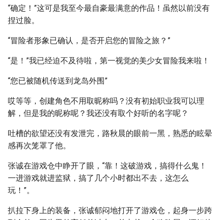
“确定！”这可是我至今最自豪最满意的作品！虽然以前没有
捏过脸。
“冒险者形象已确认，是否开启您的冒险之旅？”
“是！”我已经迫不及待啦，第一视觉的美少女冒险我来啦！
“您已被随机传送到龙岛外围”
哎等等，创建角色不用取昵称吗？没有初始职业我可以理
解，但是我的昵称呢？我还没有取个好听的名字呢？
吐槽的欲望还没有发泄完，路秋晨的眼前一黑，熟悉的眩晕
感再次笼罩了他。
张诚在游戏仓中睁开了眼，“靠！这破游戏，搞得什么鬼！
一进游戏就进监狱，搞了几个小时都出不去，这怎么
玩！”。
扒拉下身上的装备，张诚郁闷地打开了游戏仓，起身一步跨