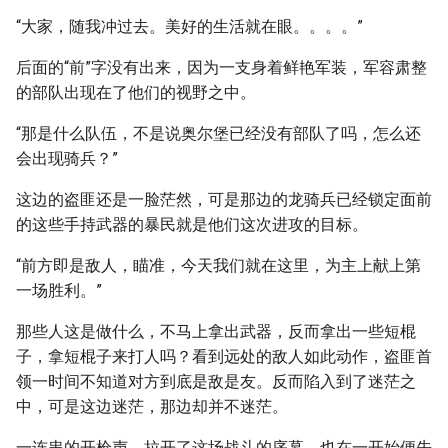
“大家，随我冲过去。美好的生活就在眼。。。。”
后面的“前”字没有出来，因为一支身着鲜艳军装，军容肃整
的部队出现在了他们的视野之中。
“那是什么队伍，不是说奥尔堡已经没有部队了吗，怎么还
会出现骑兵？”
这边的盗匪还是一脸茫然，可是那边的龙骑兵已经锁定面前
的这些手持武器的暴民就是他们这次进攻的目标。
“前方即是敌人，瞄准，今天我们就在这里，为主上献上第
一场胜利。”
那些人这是做什么，不马上拿出武器，反而拿出一些短棍
子，拿短棍子来打人吗？看到远处的敌人如此动作，盗匪首
领一时间不知道对方到底是敌是友。反而陷入到了迷茫之
中，可是这边迷茫，那边却并不迷茫。
一连串的开枪声，拉开了这场战斗的序幕，也在一开始便先