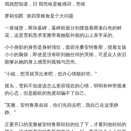
我就想知道，日 我凭啥是敏感词，凭啥
萝莉伯爵 : 第四章粮食是个大问题
一座城堡，两块墓碑，墓碑前面分别摆放着两束白色的鲜
花，这是雪莉恳求芙雅带着她取外面的山上亲手采的。
小小身影的身旁是身材强壮，面容沧桑安特鲁斯，摸着女孩
小小的脑袋，即使是没有听到她任何的哭闹，可是众人依旧
能够从她的身上感受到孤独与悲伤。
“小姐，想哭就哭出来吧，也许心情能好些。”
摇头，雪莉不知道该怎么形容现在的心情，明明有种旁观者
的心态，但是眼眶的热度却骗不了自己。
“芙雅，安特鲁斯叔叔，你们先回去吧，我自己在这里静
静。”
正要开口的芙雅被安特鲁斯轻轻的拉了下，才看到他轻轻的