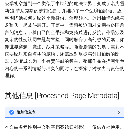
凌学礼穿越到一个类似于中世纪的魔法世界，变成了名为雪
莉·凌·菲尼克斯的萝莉伯爵，并继承了一个边境伯爵领。故
事围绕她如何适应这个新身份、治理领地、运用抽卡系统与
龙骑兵一起战斗展开。开篇中，雪莉被迫面对父亲被盗匪杀
害的消息，带着自己的金手指和龙骑兵进行反抗。作品涉及
复杂的性别认同主题与冒险，同时融合了高幻想的元素，如
异世界穿越、魔法、战斗策略等。随着剧情的发展，雪莉不
仅要应对来自盗匪的威胁，还需应对叛徒与邻国伯爵的阴
谋，逐渐成长为一个有责任感的领主。整部作品在描写角色
内心的一系列情感与冲突的同时，也探索了对权力与责任的
理解。
其他信息 [Processed Page Metadata]
附加信息表
本文由多元性别中文数字档案馆归档整理，仅供存档使用。