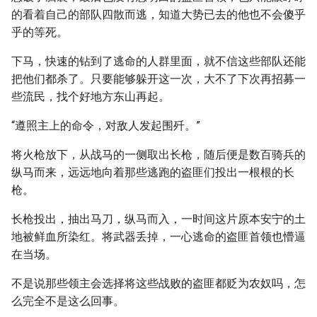
的看着自己的部队四散而逃，知道大势已去的他也不会傻乎
乎的等死。
下马，快速的钻到了逃命的人群里面，就不信这些部队还能
把他们都杀了。只要能够躲开这一次，大不了下次再招募一
些流民，找个好地方东山再起。
“遵照主上的命令，对敌人发起围歼。”
将火枪放下，从战马的一侧取出长枪，随后便是数百骑兵的
纵马而来，远远地向着那些逃跑的盗匪们投出一根根的长
枪。
长枪投出，抽出马刀，纵马而入，一时间这片原本安宁的土
地被鲜血所染红。将武器丢掉，一心逃命的盗匪首领也懵逼
在当场。
不是说那些领主会选择将这些战败的盗匪都贬为农奴吗，怎
么完全不是这么回事。