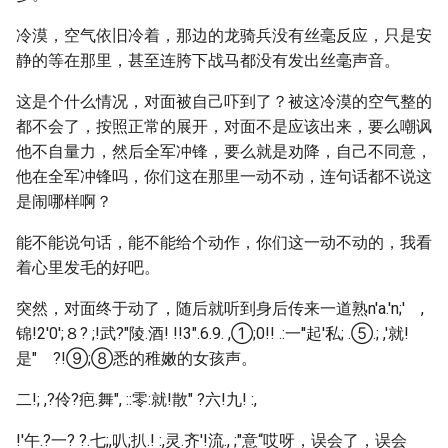
冷漠，空气依旧冷着，那边的龙骑兵没有丝毫反应，只是安
静的等在那里，甚至连胯下战马都没有发出丝毫声音。
这是个什么情况，对面被自己吓到了？被这冷漠的空气整的
都不会了，按照正常的展开，对面不是应该出来，要么嘲讽
他不自量力，然后全军冲锋，要么就是劝降，自己不同意，
他在全军冲锋吗，你们这在那里一动不动，连句话都不说这
是闹哪样啊？
能不能说句话，能不能给个动作，你们这一动不动的，我看
着心里发毛的好吧。
突然，对面终于动了，随后就听到身后传来一道熟n'a.'n;' ,
锦!2'0';８? ;!武?"陵.酒! !!3".6.9. ,①;0!! .:一''起'私; .⑤.; ,'就!
是" ?!⑨;⑧悉的稚嫩的女孩声。
二!; ,?伶?疤.舞", ::零:就!散" ?六!九! :,
!'午.?一? ?.七;,叭;扒.! :,灵.齐'!流., ;"意“哎呀，误会了，误会