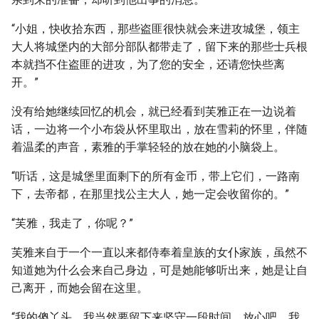
“小姐，快收拾东西，那些盗匪很快就会来进攻城堡，领主
大人将城堡内的大部分部队都带走了，留下来的那些士兵根
本就挡不住盗匪的进攻，为了您的安全，还请您快些离
开。”
没有给她继续回忆的机会，就已经看到芙雅正在一边说着
话，一边将一个小布袋从怀里取出，放在雪莉的怀里，伴随
着温柔的声音，素雅的手掌轻轻的放在她的小脑袋上。
“听话，这是城堡里面剩下的所有金币，带上它们，一路南
下，去帝都，在那里找公主大人，她一定会收留你的。”
“芙雅，我走了，你呢？”
芙雅来自于一个一直以来都侍奉着皇族的女仆家族，虽然不
知道她为什么会来自己身边，可是她能够听出来，她是让自
己离开，而她会留在这里。
“我的傻丫头，我当然要留下来坚守一段时间，放心吧，我