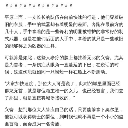
＃＃＃＃＃＃＃＃＃＃＃＃＃＃＃
平原上面，一支长长的队伍在向前快速的行进，他们穿着破
旧的衣服，手中的武器却有着明显的差距。奔跑在最前方的
几十人，手中拿着的是一些锋利的明显被维护的非常好的制
式武器，但是在他们后面的人手中，拿着的就只是一些破旧
的能够称之为凶器的工具。
可就算是如此，这些人狰狞的脸上都挂着无比的兴奋。尤其
是为首者，一条伤疤从眼角一直蔓延的下巴，在说话的时
候，这道伤疤就如同一只蜈蚣一样在脸上不断爬动。
“大家加快速度，那位大人可是说了，此时的城堡里面已经
群龙无首，就是那位领主唯一的女儿，也已经被害，我们去
了那里，就是直接将城堡接收的。”
兴奋，想到那位大人答应自己的话，只要能够拿下奥尔堡，
他就可以获得骑士的爵位，到时候他就不再是一个小小的盗
匪首领，而会成为一名贵族。