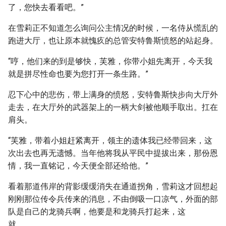
了，您快去看看吧。”
在雪莉正不知道怎么询问公主情况的时候，一名侍从慌乱的
跑进大厅，也让原本就愧疚的总管安特鲁斯愤怒的站起身。
“哼，他们来的到是够快，芙雅，你带小姐先离开，今天我
就是拼尽性命也要为您打开一条生路。”
忍下心中的悲伤，带上满身的愤怒，安特鲁斯快步向大厅外
走去，在大厅外的武器架上的一柄大剑被他顺手取出。扛在
肩头。
“芙雅，带着小姐赶紧离开，领主的遗体我已经带回来，这
次出去也再无遗憾。当年他将我从平民中提拔出来，那份恩
情，我一直铭记，今天便全部还给他。”
看着那道伟岸的背影缓缓消失在通道拐角，雪莉这才回想起
刚刚那位传令兵传来的消息，不由倒吸一口凉气，外面的部
队是自己的龙骑兵啊，他要是和龙骑兵打起来，这
就。。。。