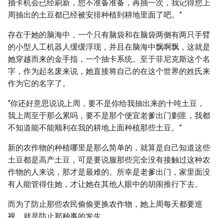
抽卡机会已经刷新，您不准备准备，再抽一次，我记得您上
周抽出的土豆都已经被安排种植到耕地里面了吧。”
存在于她的脑海中，一个只有脑袋和在脑袋两侧有两只手臂
的小型人工机器人缓缓浮现，并且在脑海中飘啊飘，这就是
她穿越而来的金手指，一个抽卡系统。至于菲尼克斯这个名
字，作为起名废来说，她直接将自己的在这个世界的姓氏来
作为它的名字了。
“你还好意思说说上周，要不是你给我抽出来的十吨土豆，
我上周至于那么累吗，要不是那个便宜老爹出门剿匪，我都
不知道能不能顺利在我的耕地上面种植那些土豆。”
新的农作物的种植哪里是那么简单的，就算是自己知道这些
土豆都是高产土豆，可是要说服那些完全没有接触过这种农
作物的人来说，那才是最难的。所幸是老爹出门，家里面没
有人能管得住她，才让她在其他人眼中的胡闹推行下去。
而为了防止那些农民偷偷更换农作物，她上周每天都要巡
视，就是防止那种事的发生。