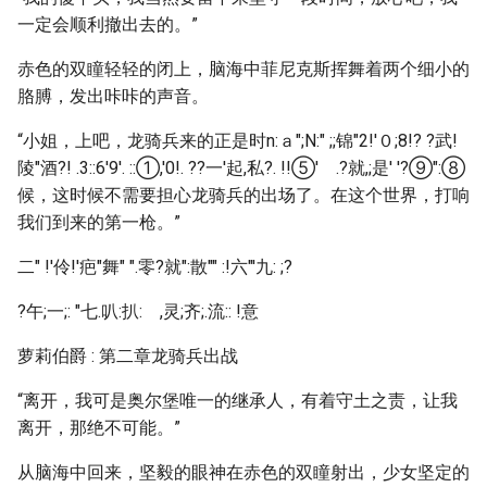
一定会顺利撤出去的。”
赤色的双瞳轻轻的闭上，脑海中菲尼克斯挥舞着两个细小的
胳膊，发出咔咔的声音。
“小姐，上吧，龙骑兵来的正是时n:ａ";N:" ;;锦"2!'０;8!? ?武!
陵"酒?! .3::6'9'. ::①,'0!. ??一'起,私?. !!⑤' .?就,;是' '?⑨":⑧
候，这时候不需要担心龙骑兵的出场了。在这个世界，打响
我们到来的第一枪。”
二" !'伶!'疤"舞" ".零?就":散"" :!六"'九: ;?
?午;一;: "七.叭:扒: ,灵;齐;.流:: !意
萝莉伯爵 : 第二章龙骑兵出战
“离开，我可是奥尔堡唯一的继承人，有着守土之责，让我
离开，那绝不可能。”
从脑海中回来，坚毅的眼神在赤色的双瞳射出，少女坚定的