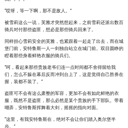
“哎呀，等一下啊，那不是敌人。”
被雪莉这么一说，芙雅才突然想起来，之前雪莉还派出数百
骑兵对付那些盗匪，想必是那些骑兵回来了。
同样担心雪莉安全的芙雅，也紧跟着一起走了出去，而在城
堡门前，安特鲁斯一人一剑独自站立在城门前。双目圆睁的
瞪着那些身着鲜艳衣服的骑兵们。
“呵，看起来那些贵族老爷们连一点时间都不舍得留给我
们，怎么不躲在幕后反而冲到台上了，这是觉得自己胜券在
握，装都不装了。”
盗匪可不会有这么肃整的军容，更加不会有如此鲜艳的衣
服，既然不是盗匪，那么必然是某个贵族的手下部队。带着
嘲弄，安特鲁斯挥舞着大剑，摇摇的指向对面。
“这里，有我安特鲁斯在，绝对不会让你们踏入奥尔堡半
步。”