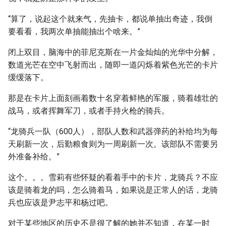
“算了，说起这个就来气，先抽卡，都说单抽出奇迹，我倒
要看看，我两次单抽能抽出个啥来。”
闭上双目，脑海中的菲尼克斯在一片金灿灿的光华中分解，
数道光芒在空中飞射而出，随即一道闪烁着紫色光芒的卡片
缓缓落下。
那是在卡片上面刻画着数十名穿着鲜艳的军服，骑着雄壮的
战马，或者挥舞军刀，或者手持火枪的骑兵。
“龙骑兵一队（600人），部队人数和武器弹药的补给均为每
天刷新一次，后勤粮食则为一周刷新一次。该部队不需要另
外准备补给。”
这个。。。雪莉有些怀疑的看着手中的卡片，龙骑兵？不应
该是骑着龙的吗，怎么骑着马，如果说是正常人的话，龙骑
兵也应该是尹志平和杨过吧。
对于某些地区的历史不是很了解的她并不知道，在某一时