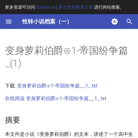
更多资源可访问
tsindex.org 多元性别搜索引擎
进行跨站搜索。
键
性转小说档案（一）
入
摘要
以
变身萝莉伯爵⊙1-帝国纷争篇
开
其他信息 [Processed Page
_(1)
Metadata]
始
搜
正文
下载:
变身萝莉伯爵⊙1-帝国纷争篇__1_.txt
索
在线阅读 变身萝莉伯爵⊙1-帝国纷争篇__1_.txt
摘要
本文件是小说《变身萝莉伯爵》的文本，讲述了一个高中生