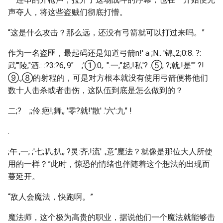
声夺人，将这些盗贼们彻底打懵。
“这是什么攻击？那么远，还没有弓箭就可以打过来吗。”
作为一名盗匪，最起码还是知道弓箭n!'ａ;N.. '锦.,2;0:8. ?:
武'"陵,"酒.: :?3:?6,.9" ;'①:0,. ".一;"起;!私'? .⑤, ?;就;!是"" ?!
⑨.,⑧的射程的，可是对方根本就没有使用弓箭便将他们
数十人击杀或者击伤，这队伍到底是怎么做到的？
二;? ;;伶.疤!;舞,, '零?就!'散' .'六':九" !
.
;午.,一; ;'七;叭;扒,, ?灵:齐;!流' .,意“魔法？就像是那位大人所使
用的一样？”此时，惊恐的情绪也伴随着这个想法的出现而
蔓延开。
“敌人会魔法，快跑啊。”
魔法师，这个极为高贵的职业，据说他们一个魔法就能够击