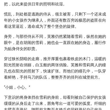
把，以此来提供日常的照明和祛湿。
慌乱，到处都是逃跑的侍从，领主被害，只剩下一个还未成
年的小女孩作为继承人，外面还有数百穷凶极恶的盗匪在向
着这里逼近，逃命成为了整个堡垒的旋律。
身旁，与那些侍从不同，芙雅仍然紧随着雪莉，纵然在她的
眼中，是在胡闹的雪莉，她也会一直跟在她的身边，履行作
为贴身侍女的职责。
穿过狭长阴暗的走廊，推开厚重包裹着铁皮的木门，温暖的
阳光照射在俏丽，白玉般的两张俏脸。芙雅和雪莉两人的瞳
孔也在阳光的照射下，快速扩张。而他们的瞳孔中，一队穿
着鲜艳，手持马刀的队伍，整整齐齐的排列在城堡前方。
“小姐，小心。”
下意识的将身体挡在雪莉的身前，却看到被自己保护的女孩
缓缓的从身后走了出来，唇角弯出一道可爱的弧度。纤细的
右臂高高举起。随即前方数百名骑兵也同样举起自己的马