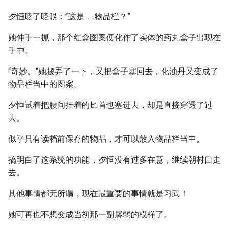
夕恒眨了眨眼：“这是……物品栏？”
她伸手一抓，那个红盒图案便化作了实体的药丸盒子出现在
手中。
“奇妙。”她摆弄了一下，又把盒子塞回去，化浊丹又变成了
物品栏当中的图案。
夕恒试着把腰间挂着的匕首也塞进去，却是直接穿透了过
去。
似乎只有读档前保存的物品，才可以放入物品栏当中。
搞明白了这系统的功能，夕恒没有过多在意，继续朝村口走
去。
其他事情都无所谓，现在最重要的事情就是习武！
她可再也不想变成当初那一副孱弱的模样了。