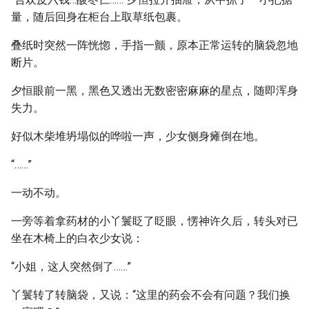
量，随后回身在柜台上取草纸包裹。
叠纸时突然一阵恍惚，手指一颤，原本正常运转的脑袋忽地
断片。
夕恒眼前一黑，黑色又透出无数密密麻麻的星点，随即浑身
失力。
好似木柴堆坍塌似的哗啦一声，少女侧身瘫倒在地。
“……”
一动不动。
一旁等着拿药材的小丫鬟眨了眨眼，愣神许久后，转头对已
坐在木椅上的白衣少女说：
“小姐，这人突然倒了……”
丫鬟转了转脑袋，又说：“这里的药会不会有问题？我们换