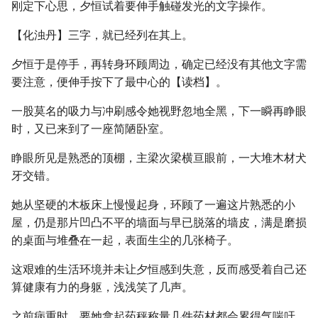
刚定下心思，夕恒试着要伸手触碰发光的文字操作。
【化浊丹】三字，就已经列在其上。
夕恒于是停手，再转身环顾周边，确定已经没有其他文字需
要注意，便伸手按下了最中心的【读档】。
一股莫名的吸力与冲刷感令她视野忽地全黑，下一瞬再睁眼
时，又已来到了一座简陋卧室。
睁眼所见是熟悉的顶棚，主梁次梁横亘眼前，一大堆木材犬
牙交错。
她从坚硬的木板床上慢慢起身，环顾了一遍这片熟悉的小
屋，仍是那片凹凸不平的墙面与早已脱落的墙皮，满是磨损
的桌面与堆叠在一起，表面生尘的几张椅子。
这艰难的生活环境并未让夕恒感到失意，反而感受着自己还
算健康有力的身躯，浅浅笑了几声。
之前病重时，要她拿起药秤称量几件药材都会累得气喘吁