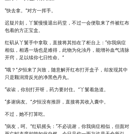
“快去拿。”对方一挥手。
迟疑片刻，丫鬟慢慢退出药堂，不过一会便取来了件被红布
包着的方正宝盒。
红矶从丫鬟手中拿取，直接将其拍在了柜台上：“你我病症
相似，相遇一场也是难得，此物为化浊丹，能增补血气清脉
开窍，足以续你七日性命。”
“哦？”夕恒来了兴致，随意解开红布打开盒子，却发现其中
只是颗润滑反光的净黑色丹丸。
“诶诶，你别打开呀，药力要封住。”丫鬟着急道。
“多谢病友。”夕恒没有推辞，直接将其收入囊中。
不过，她不打算吃。
“病友，呵。”红矶摇头：“不必说谢，你我病症相似，但面对
死亡时态度却能如此自然，今日见你一面兴许是天命所引，