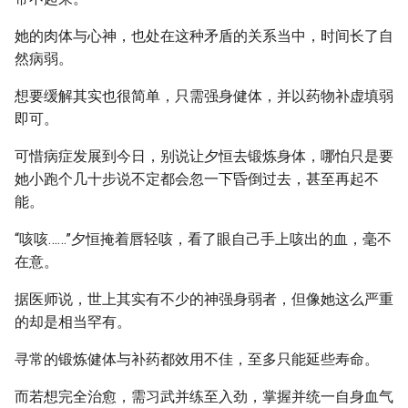
她的肉体与心神，也处在这种矛盾的关系当中，时间长了自
然病弱。
想要缓解其实也很简单，只需强身健体，并以药物补虚填弱
即可。
可惜病症发展到今日，别说让夕恒去锻炼身体，哪怕只是要
她小跑个几十步说不定都会忽一下昏倒过去，甚至再起不
能。
“咳咳……”夕恒掩着唇轻咳，看了眼自己手上咳出的血，毫不
在意。
据医师说，世上其实有不少的神强身弱者，但像她这么严重
的却是相当罕有。
寻常的锻炼健体与补药都效用不佳，至多只能延些寿命。
而若想完全治愈，需习武并练至入劲，掌握并统一自身血气