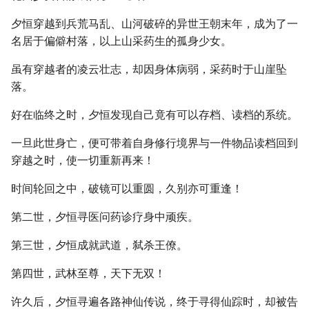
夕恒穿越到兵荒马乱、山河破碎的异世王朝末年，成为了一
名居于偏僻村落，以上山采药生的孤身少女。
虽有穿越者的凌云壮志，却因身体病弱，采药时于山崖坠
落。
好在临终之时，夕恒发现自己竟有可以存档、读档的系统。
一旦此世身亡，便可带着自身修行境界与一件物品读档回到
穿越之时，使一切重新再来！
时间轮回之中，破镜可以重圆，久别亦可重逢！
第二世，夕恒寻医问药诊疗身中顽疾。
第三世，夕恒成就武道，弑杀王僚。
第四世，武林至尊，天下无双！
许久后，夕恒寻遍各路神仙传说，终于寻得仙踪时，却被告