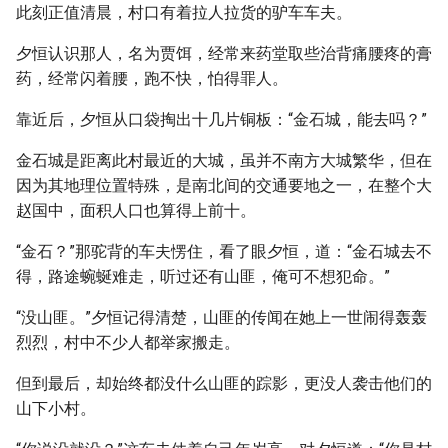
此刻正值清晨，村口有着拉人拉货的驴车车夫。
夕恒认识那人，名为贾饵，经常来药堂取些治背痛腰疼的膏
药，经常闪着腰，跑不快，怕得罪人。
靠近后，夕恒从口袋掏出十几片铜板：“金石城，能去吗？”
金石城是距离此村最近的大城，虽并不南方大城繁华，但在
因为其地理位置特殊，是南北间的交通要地之一，在整个大
赵国中，面积人口也算得上前十。
“金石？”那驼背的车夫愣住，看了眼夕恒，道：“金石城去不
得，路途蜿蜒难走，听过还有山匪，俺可不想犯命。”
“没山匪。”夕恒记得清楚，山匪的传闻在她上一世闹得轰轰
烈烈，村中不少人都举家搬走。
但到最后，却始终都没什么山匪的踪影，更没人袭击他们的
山下小村。