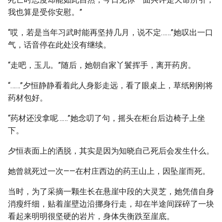
我也算是受你安慰。”
“哎，若是当年习武时能再坚持几月，说不定……”她叹出一口
气，话音停在此处没有继续。
“走吧，玉儿。”随后，她朝自家丫鬟挥手，离开药房。
“……”夕恒静静看着此人身影走远，看了眼桌上，草纸刚刚将
药材包好。
“药材还没拿呢……”她念叨了句，摇头在柜台后边椅子上坐
下。
夕恒表面上的洒脱，其实是因为知晓自己死后会发生什么。
她曾就死过一次——在村庄西边的药王山上，因坠崖而死。
当时，为了采摘一颗生长在悬崖中段的大灵芝，她凭借自身
消瘦纤细，贴着崖壁边沿挪身行走，却在半途间踩碎了一块
看起来明明很坚硬的岩片，身体失衡跌至崖底。