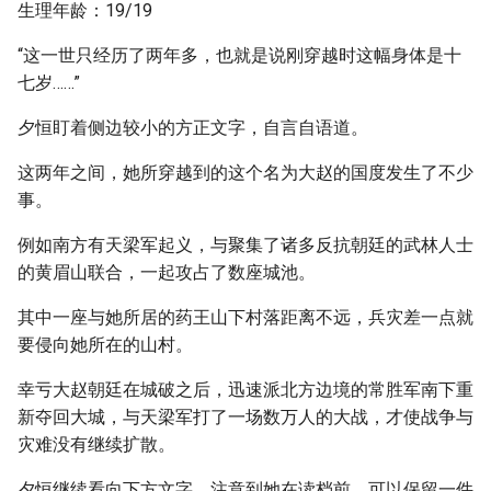
生理年龄：19/19
“这一世只经历了两年多，也就是说刚穿越时这幅身体是十
七岁……”
夕恒盯着侧边较小的方正文字，自言自语道。
这两年之间，她所穿越到的这个名为大赵的国度发生了不少
事。
例如南方有天梁军起义，与聚集了诸多反抗朝廷的武林人士
的黄眉山联合，一起攻占了数座城池。
其中一座与她所居的药王山下村落距离不远，兵灾差一点就
要侵向她所在的山村。
幸亏大赵朝廷在城破之后，迅速派北方边境的常胜军南下重
新夺回大城，与天梁军打了一场数万人的大战，才使战争与
灾难没有继续扩散。
夕恒继续看向下方文字，注意到她在读档前，可以保留一件