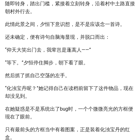
随即转身，踏出门槛，紧接着立刻转身，沿着村中土路直接
朝村外行去。
此情此景之间，夕恒下意识想，是不是应该念一首诗。
还未确定，便有诗句自脑海显现，并脱口而出：
“仰天大笑出门去，我辈岂是蓬蒿人——”
“等下。”夕恒停住脚步，朝下看了眼。
然后抓了抓自己空荡的左手。
“化浊宝丹呢？”她记得自己在读档前留下了这件物品，现在
却没见到。
在她疑惑是不是系统出了bug时，一个个微微亮光的方框便
现在了眼前。
只有最前头的方框当中有着图案，正是装着化浊宝丹的红
盒。