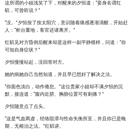
这所谓的小姐浅笑了下，对醒来的夕恒道：“妾身名谓红
矶，可曾听说？”
“没。”夕恒按了按太阳穴，意识随着痛感逐渐清醒，开始赶
人：“柜台重地，客官还请离开。”
红矶见对方昏倒后醒来却是这样一副平静模样，问道：“你
可知自身症状？”
夕恒慢慢站起，没回答对方。
她的病她自己当然知道，并且早已想好了解决之法。
“你面色淡白，动作倦怠。”这位贵家小姐却不满夕恒的沉
默，接连道：“腹内近脐、胸胁位置可有刺痛？”
夕恒随意点了点头。
“这是气血两虚，经络阻滞与性命失衡所至，并且你已是晚
期，无根治之法。”红矶讲。