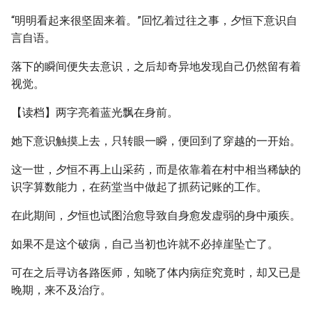
“明明看起来很坚固来着。”回忆着过往之事，夕恒下意识自
言自语。
落下的瞬间便失去意识，之后却奇异地发现自己仍然留有着
视觉。
【读档】两字亮着蓝光飘在身前。
她下意识触摸上去，只转眼一瞬，便回到了穿越的一开始。
这一世，夕恒不再上山采药，而是依靠着在村中相当稀缺的
识字算数能力，在药堂当中做起了抓药记账的工作。
在此期间，夕恒也试图治愈导致自身愈发虚弱的身中顽疾。
如果不是这个破病，自己当初也许就不必掉崖坠亡了。
可在之后寻访各路医师，知晓了体内病症究竟时，却又已是
晚期，来不及治疗。