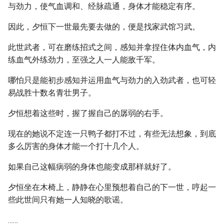
与劲力，使气血调和、经脉疏通，身体才能稳定有序。
因此，夕恒下一世最先要去做的，便是找家武馆习武。
此世武者，可在磨练招式之间，感知并拿捏住体内血气，内
练血气外练劲力，至强之人一人能敌千军。
哪怕只是能初步感知并运用血气与劲力的入劲武者，也可轻
易战胜十数名青壮男子。
夕恒想着这些时，握了握自己的孱弱的右手。
现在的她说不定连一只鸭子都打不过，有些无法想象，到底
多么厉害的身体才能一个打十几个人。
如果自己这幅病弱的身体也能变成那样就好了。
夕恒坐在木椅上，静静在心里预想着自己的下一世，哼起一
些此世间只有她一人知晓的歌谣。
……