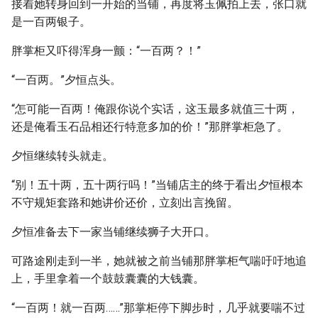
接着她转身回到一开始的当铺，再度将玉佩拍上去，张口就
是一百两银子。
胖掌柜又吓得浑身一颤：“一百两？！”
“一百两。”夕恒点头。
“怎可能一百两！俺跟你说个实话，这玉最多就值三十两，
还是俺看玉石品相还行特意多加的价！”那胖掌柜急了。
夕恒继续转头就走。
“别！五十两，五十两行吗！”当铺店主的终于看出夕恒根本
不守规矩套路和她讲价还价，立刻出言挽留。
夕恒准备去下一家当铺继续狮子大开口。
可路途刚走到一半，她就被之前当铺那胖掌柜气喘吁吁地追
上，手里拿着一个鼓鼓囊囊的大钱囊。
“一百两！就一百两……”那掌柜停下脚步时，几乎就要喘不过