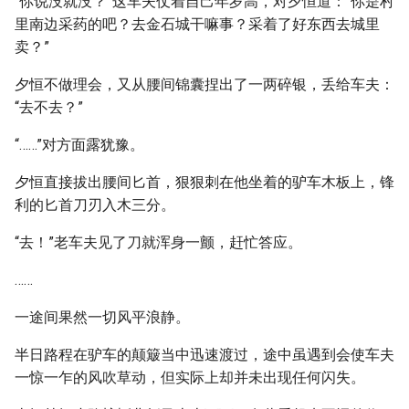
“你说没就没？”这车夫仗着自己年岁高，对夕恒道：“你是村
里南边采药的吧？去金石城干嘛事？采着了好东西去城里
卖？”
夕恒不做理会，又从腰间锦囊捏出了一两碎银，丢给车夫：
“去不去？”
“……”对方面露犹豫。
夕恒直接拔出腰间匕首，狠狠刺在他坐着的驴车木板上，锋
利的匕首刀刃入木三分。
“去！”老车夫见了刀就浑身一颤，赶忙答应。
……
一途间果然一切风平浪静。
半日路程在驴车的颠簸当中迅速渡过，途中虽遇到会使车夫
一惊一乍的风吹草动，但实际上却并未出现任何闪失。