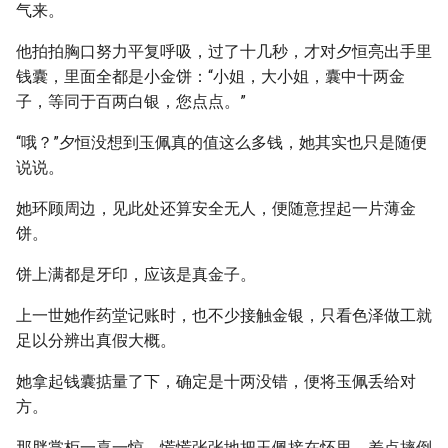
气来。
他拍拍胸口努力平复呼吸，过了十几秒，才对夕恒亮出手里
钱囊，里面全都是小金饼：“小姐，大小姐，囊中十两金
子，等同于百两白银，您点点。”
“哦？”夕恒没想到玉佩真的值这么多钱，她其实也只是随便
说说。
她环顾周边，见此处还算安全无人，便随意捏起一片薄金
饼。
饼上满都是牙印，应该是真金子。
上一世她作药堂记账时，也不少接触金银，只看色泽做工就
足以分辨出真假大概。
她拿起钱囊掂量了下，确定是十两没错，便将玉佩丢给对
方。
那胖掌柜一喜一惊，慌慌张张地把玉佩接在怀里，差点摔倒