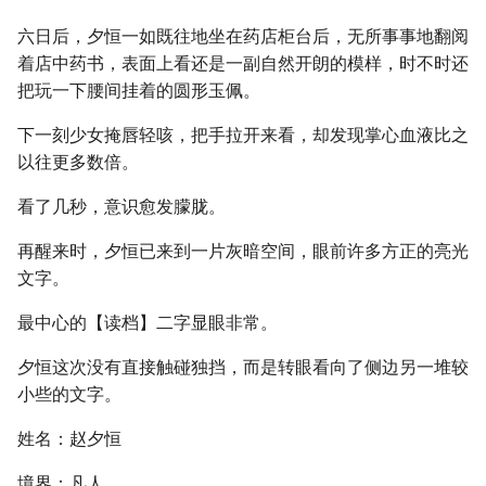
六日后，夕恒一如既往地坐在药店柜台后，无所事事地翻阅
着店中药书，表面上看还是一副自然开朗的模样，时不时还
把玩一下腰间挂着的圆形玉佩。
下一刻少女掩唇轻咳，把手拉开来看，却发现掌心血液比之
以往更多数倍。
看了几秒，意识愈发朦胧。
再醒来时，夕恒已来到一片灰暗空间，眼前许多方正的亮光
文字。
最中心的【读档】二字显眼非常。
夕恒这次没有直接触碰独挡，而是转眼看向了侧边另一堆较
小些的文字。
姓名：赵夕恒
境界：凡人