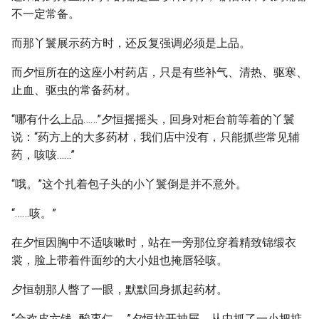
不一定常备。
而那丫鬟展示药方时，还反复强调必须是上品。
而夕恒所在的这座小村药店，只是有些补气、清热、驱寒、
止血、驱虫的常备药材。
“哪有什么上品……”夕恒摇摇头，回身对柜台前等着的丫鬟
说：“药方上的大多药材，我们店中没有，只能抓些常见辅
药，咳咳……”
“哦。”这个扎着包子头的小丫鬟倒是并不意外。
“……咳。”
在夕恒因胸中不适咳嗽时，站在一旁那位穿着精致锦缎衣
裳，脸上带着件面纱的大小姐也掩唇轻咳。
夕恒朝那人瞥了一眼，默默回身抓起药材。
“合欢皮六钱…酸枣仁……”夕恒拉开抽屉，从中抓了一小把掂