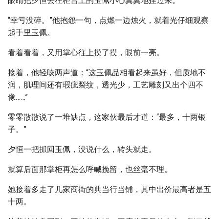
眼睛把夕恒丢在柜台上的玉佩小心翼翼地捏过来。
“幸亏没碎。”他抱怨一句，点燃一边烛火，就着光仔细观察
起手里玉佩。
看着看着，又用掌心往上摸了摸，眼前一亮。
接着，他轻咳两声道：“这玉佩品相看起来虽好，但质地不
润，肌理间还有瑕疵裂纹，透光少，工艺雕刻又出个四不
像……”
零零散散说了一堆缺点，这家伙最后才道：“最多，十两银
子。”
夕恒一把抓回玉佩，没说什么，转头就走。
就算后面那掌柜再怎么呼喊挽留，也丝毫不理。
她接着多走了几家商街的典当行当铺，其中出价最高者是五
十两。