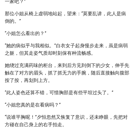
一家吧？”
那位小姐从椅上虚弱地站起，望来：“莫要乱讲，此人是病
倒的。”
“小姐怎么看出的？”
“她的病似乎与我相似。”白衣女子起身慢步走来，虽是病弱
之躯，但其走姿气质却时刻保有种流畅感。
她绕过充满药味的柜台，来到后方见到倒下的少女，伸手先
触在了对方的眉头，抓了抓无力的手腕，随后直接触向腹部
按了按，再划到上方。
“此人姿色还算不错，可惜胸部是有些平坦过头了。”
“小姐您真的是在看病吗？”
“说谁平胸呢！”夕恒忽然又恢复了意识，还未睁眼，先把对
方碰在自己身上的右手拍走。