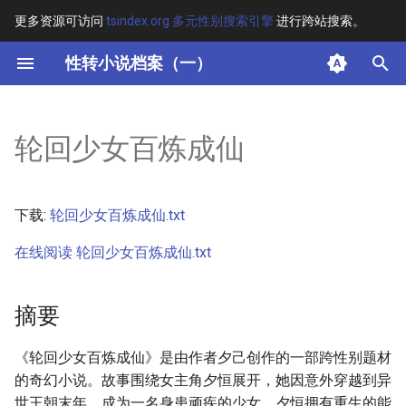
更多资源可访问
tsindex.org 多元性别搜索引擎
进行跨站搜索。
键
性转小说档案（一）
入
摘要
以
轮回少女百炼成仙
开
其他信息 [Processed Page
Metadata]
始
下载:
轮回少女百炼成仙.txt
搜
正文
在线阅读 轮回少女百炼成仙.txt
索
摘要
《轮回少女百炼成仙》是由作者夕己创作的一部跨性别题材
的奇幻小说。故事围绕女主角夕恒展开，她因意外穿越到异
世王朝末年，成为一名身患顽疾的少女。夕恒拥有重生的能