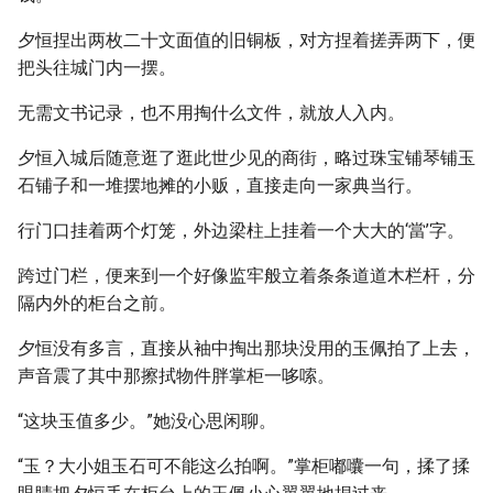
夕恒捏出两枚二十文面值的旧铜板，对方捏着搓弄两下，便
把头往城门内一摆。
无需文书记录，也不用掏什么文件，就放人入内。
夕恒入城后随意逛了逛此世少见的商街，略过珠宝铺琴铺玉
石铺子和一堆摆地摊的小贩，直接走向一家典当行。
行门口挂着两个灯笼，外边梁柱上挂着一个大大的‘當’字。
跨过门栏，便来到一个好像监牢般立着条条道道木栏杆，分
隔内外的柜台之前。
夕恒没有多言，直接从袖中掏出那块没用的玉佩拍了上去，
声音震了其中那擦拭物件胖掌柜一哆嗦。
“这块玉值多少。”她没心思闲聊。
“玉？大小姐玉石可不能这么拍啊。”掌柜嘟囔一句，揉了揉