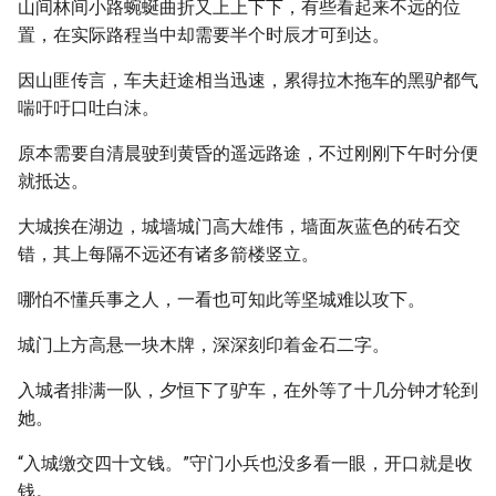
山间林间小路蜿蜒曲折又上上下下，有些看起来不远的位
置，在实际路程当中却需要半个时辰才可到达。
因山匪传言，车夫赶途相当迅速，累得拉木拖车的黑驴都气
喘吁吁口吐白沫。
原本需要自清晨驶到黄昏的遥远路途，不过刚刚下午时分便
就抵达。
大城挨在湖边，城墙城门高大雄伟，墙面灰蓝色的砖石交
错，其上每隔不远还有诸多箭楼竖立。
哪怕不懂兵事之人，一看也可知此等坚城难以攻下。
城门上方高悬一块木牌，深深刻印着金石二字。
入城者排满一队，夕恒下了驴车，在外等了十几分钟才轮到
她。
“入城缴交四十文钱。”守门小兵也没多看一眼，开口就是收
钱。