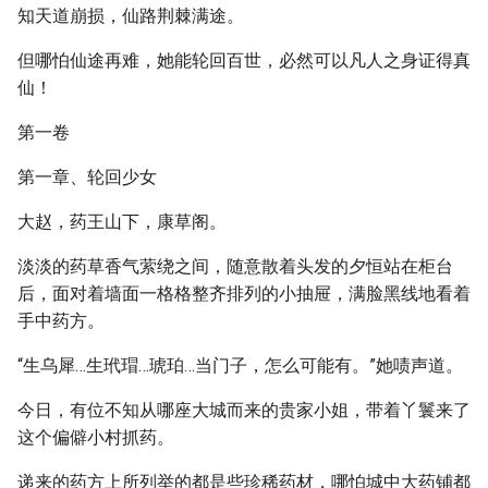
知天道崩损，仙路荆棘满途。
但哪怕仙途再难，她能轮回百世，必然可以凡人之身证得真
仙！
第一卷
第一章、轮回少女
大赵，药王山下，康草阁。
淡淡的药草香气萦绕之间，随意散着头发的夕恒站在柜台
后，面对着墙面一格格整齐排列的小抽屉，满脸黑线地看着
手中药方。
“生乌犀…生玳瑁…琥珀…当门子，怎么可能有。”她啧声道。
今日，有位不知从哪座大城而来的贵家小姐，带着丫鬟来了
这个偏僻小村抓药。
递来的药方上所列举的都是些珍稀药材，哪怕城中大药铺都