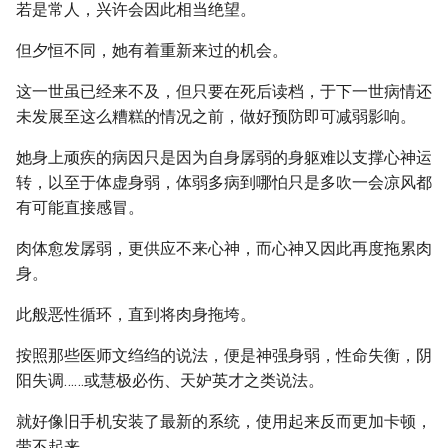
若是常人，兴许会因此相当绝望。
但夕恒不同，她有着重新来过的机会。
这一世虽已经来不及，但只要在死后读档，于下一世病情还
未发展至这么糟糕的情况之前，做好预防即可减弱影响。
她身上顽疾的病因只是因为自身孱弱的身躯难以支撑心神运
转，以至于体虚身弱，体弱多病到哪怕只是多吹一会凉风都
有可能直接感冒。
肉体愈发孱弱，更供应不来心神，而心神又因此再度拖累肉
身。
此般恶性循环，直到将肉身拖垮。
按照那些医师文绉绉的说法，便是神强身弱，性命失衡，阴
阳失调……或慧极必伤、天妒英才之类说法。
就好像旧手机安装了最新的系统，使用起来反而更加卡顿，
带不起来。