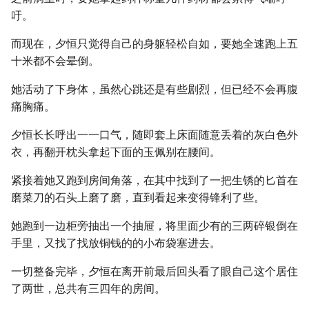
吁。
而现在，夕恒只觉得自己的身躯轻松自如，要她全速跑上五
十米都不会晕倒。
她活动了下身体，虽然心跳还是有些剧烈，但已经不会再腹
痛胸痛。
夕恒长长呼出一一口气，随即套上床面随意丢着的灰白色外
衣，再翻开枕头拿起下面的玉佩别在腰间。
紧接着她又跑到房间角落，在其中找到了一把生锈的匕首在
磨菜刀的石头上磨了磨，直到看起来变得锋利了些。
她跑到一边柜旁抽出一个抽屉，将里面少有的三两碎银倒在
手里，又找了找放铜钱的的小布袋塞进去。
一切整备完毕，夕恒在离开前最后回头看了眼自己这个居住
了两世，总共有三四年的房间。