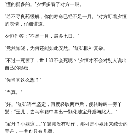
“懂的挺多的。”夕恒多看了对方一眼。
“若不寻良药缓解，你的寿命已经不足一月。”对方盯着夕恒
的表情，仔细讲道。
夕恒作答：“不是一月，最多七日。”
“竟然知晓，为何还能如此安然。”红矶眼神复杂。
“不过一死罢了，世上谁不会死呢？”夕恒才不会对别人说出
自己的秘密。
“你当真这么想？”
“当真。”
“好。”红矶语气坚定，再度轻咳两声后，便转眸叫一旁丫
鬟：“玉儿，去马车箱中拿出一颗化浊宝丹赠与此人。”
“宝丹？小姐这……”丫鬟却没有动作，那可是小姐用来续命的
宝丹，一共也只有几颗。