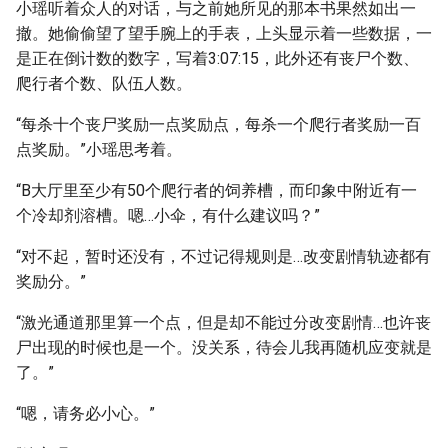
小瑶听着众人的对话，与之前她所见的那本书果然如出一
撤。她偷偷望了望手腕上的手表，上头显示着一些数据，一
是正在倒计数的数字，写着3:07:15，此外还有丧尸个数、
爬行者个数、队伍人数。
“每杀十个丧尸奖励一点奖励点，每杀一个爬行者奖励一百
点奖励。”小瑶思考着。
“B大厅里至少有50个爬行者的饲养槽，而印象中附近有一
个冷却剂溶槽。嗯…小伞，有什么建议吗？”
“对不起，暂时还没有，不过记得规则是…改变剧情轨迹都有
奖励分。”
“激光通道那里算一个点，但是却不能过分改变剧情…也许丧
尸出现的时候也是一个。没关系，待会儿我再随机应变就是
了。”
“嗯，请务必小心。”