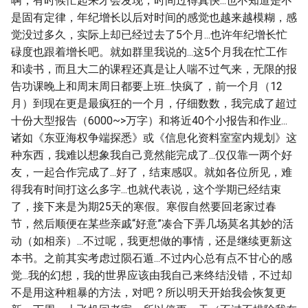
啊，有时候忙起来才会发现，时间过得真快...也不知道是不
是固有定律，年纪增长以后对时间的感觉也越来越模糊，感
觉没过多久，实际上却已经过去了5个月...也许年纪增长忙
碌度也跟着增长吧。就如群里我说的...这5个月我在忙工作
和读书，而且大二的课程还真是让人喘不过气来，无限的报
告功课晚上和周末周日都要上班...快疯了，前一个月（12
月）到现在更是最疯狂的一个月，仔细数数，我完成了超过
十份大型报告（6000~>万字）和将近40个小报告和作业...
诸如《东亚海权争端探悉》或《信息化资料室室内规划》这
种东西，我难以想象我自己竟然能完成了...仅仅靠一两个好
友，一起合作完成了...好了，结束感叹。就如各位所见，难
得我有时间打这么多字...也就代表说，这个学期已经结束
了，接下来是为期25天的寒假。寒假自然要回老家过春
节，然后顺便在某些亲戚“好意”凑合下弄几场莫名其妙的活
动（如相亲）...不过呢，我更想做的事情，还是继续更新这
本书。之前其实考虑过陨石遁...不过内心总有点不甘心的感
觉...我的幻想，我的世界应该由我自己来终结没错，不过却
不是用这种粗暴的方法，对吧？所以明天开始我会恢复更