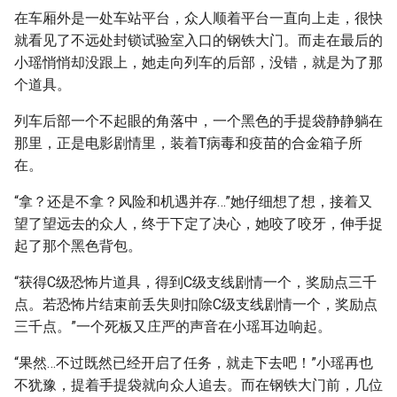
在车厢外是一处车站平台，众人顺着平台一直向上走，很快
就看见了不远处封锁试验室入口的钢铁大门。而走在最后的
小瑶悄悄却没跟上，她走向列车的后部，没错，就是为了那
个道具。
列车后部一个不起眼的角落中，一个黑色的手提袋静静躺在
那里，正是电影剧情里，装着T病毒和疫苗的合金箱子所
在。
“拿？还是不拿？风险和机遇并存…”她仔细想了想，接着又
望了望远去的众人，终于下定了决心，她咬了咬牙，伸手捉
起了那个黑色背包。
“获得C级恐怖片道具，得到C级支线剧情一个，奖励点三千
点。若恐怖片结束前丢失则扣除C级支线剧情一个，奖励点
三千点。”一个死板又庄严的声音在小瑶耳边响起。
“果然…不过既然已经开启了任务，就走下去吧！”小瑶再也
不犹豫，提着手提袋就向众人追去。而在钢铁大门前，几位