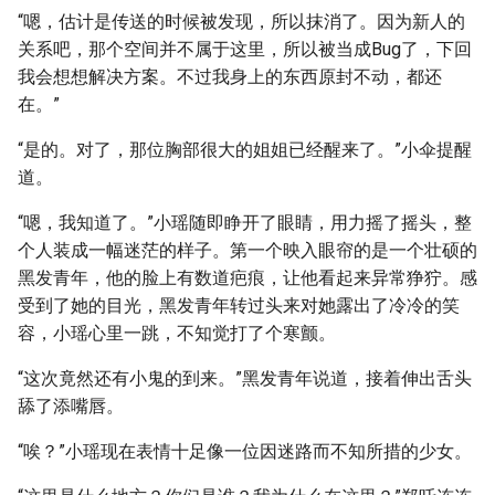
“嗯，估计是传送的时候被发现，所以抹消了。因为新人的
关系吧，那个空间并不属于这里，所以被当成Bug了，下回
我会想想解决方案。不过我身上的东西原封不动，都还
在。”
“是的。对了，那位胸部很大的姐姐已经醒来了。”小伞提醒
道。
“嗯，我知道了。”小瑶随即睁开了眼睛，用力摇了摇头，整
个人装成一幅迷茫的样子。第一个映入眼帘的是一个壮硕的
黑发青年，他的脸上有数道疤痕，让他看起来异常狰狞。感
受到了她的目光，黑发青年转过头来对她露出了冷冷的笑
容，小瑶心里一跳，不知觉打了个寒颤。
“这次竟然还有小鬼的到来。”黑发青年说道，接着伸出舌头
舔了添嘴唇。
“唉？”小瑶现在表情十足像一位因迷路而不知所措的少女。