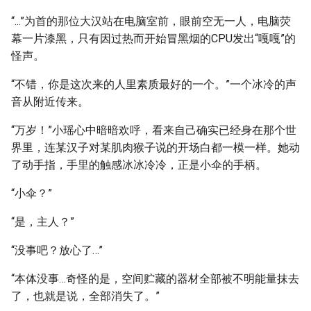
“...”为首的那位大汉站在电脑室前，眼前空无一人，电脑荧
幕一片漆黑，只有因过热而开始冒黑烟的CPU发出“嘎嘎”的
怪声。
“不错，你是这次来的人里素质最好的一个。”一个冰冷的声
音从附近传来。
“万岁！”小瑶心中暗暗欢呼，看来自己确实已经身在那个世
界里，连某汉子对某肌肉猴子说的开场白都一模一样。她动
了动手指，手里的触感冰冰冷冷，正是小伞的手柄。
“小伞？”
“是，主人？”
“没事吧？放心了…”
“本体没事…奇怪的是，空间贮藏的器材全部被不明能量抹去
了，也就是说，全部消失了。”