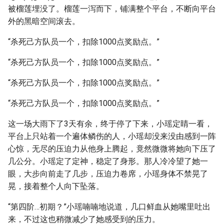
被榴莲埋没了。榴莲一泻而下，铺满整个平台，不断向平台
外的黑暗空间滚去。
“杀死己方队员一个，扣除1000点奖励点。”
“杀死己方队员一个，扣除1000点奖励点。”
“杀死己方队员一个，扣除1000点奖励点。”
“杀死己方队员一个，扣除1000点奖励点。”
这一场大雨下了3天有余，终于停了下来，小瑶定睛一看，
平台上只站着一个遍体鳞伤的人，小瑶却没来没由感到一阵
心惊，无尽的压迫力从他身上腾起，竟然微微将她向下压了
几公分。小瑶定了定神，稳定了身形。那人冷冷望了她一
眼，大步向前走了几步，压迫力卷席，小瑶身体不禁晃了
晃，接着整个人向下坠落。
“第四阶…初期？”小瑶喃喃地说道，几口鲜血从她嘴里吐出
来，不过这也稍微减少了她感受到的压力。