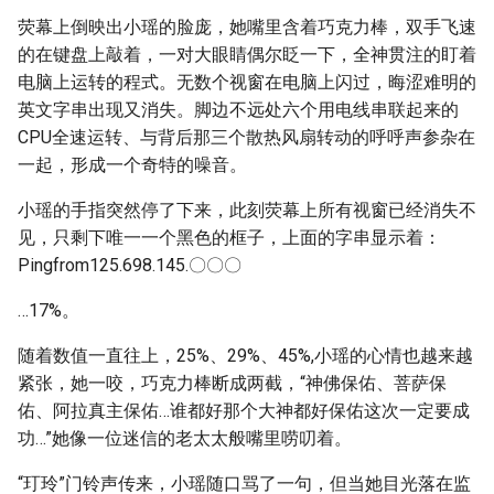
荧幕上倒映出小瑶的脸庞，她嘴里含着巧克力棒，双手飞速
的在键盘上敲着，一对大眼睛偶尔眨一下，全神贯注的盯着
电脑上运转的程式。无数个视窗在电脑上闪过，晦涩难明的
英文字串出现又消失。脚边不远处六个用电线串联起来的
CPU全速运转、与背后那三个散热风扇转动的呼呼声参杂在
一起，形成一个奇特的噪音。
小瑶的手指突然停了下来，此刻荧幕上所有视窗已经消失不
见，只剩下唯一一个黑色的框子，上面的字串显示着：
Pingfrom125.698.145.〇〇〇
…17%。
随着数值一直往上，25%、29%、45%,小瑶的心情也越来越
紧张，她一咬，巧克力棒断成两截，“神佛保佑、菩萨保
佑、阿拉真主保佑…谁都好那个大神都好保佑这次一定要成
功…”她像一位迷信的老太太般嘴里唠叨着。
“玎玲”门铃声传来，小瑶随口骂了一句，但当她目光落在监