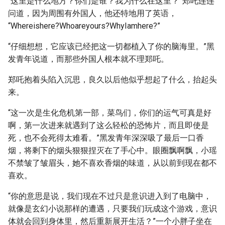
“这里是什么地方？你们是谁？我为什么在这里？”郑吒连连
问道，因为周围有外国人，他还特地用了英语，
“Whereishere?Whoareyours?WhyIamhere?”
“仔细想想，它应该已经把这一切都植入了你的脑海里。”黑
发青年说道，而那些外国人根本就不理郑吒。
郑吒抱着头陷入沉思，良久以后他似乎想起了什么，抬起头
来。
“这一次是生化危机第一部，菜鸟们，你们的运气可真是好
啊，第一次进来就遇到了这么轻松的恐怖片，而且即使是
死，也不会死得太难看。”黑发青年深深吸了最后一口香
烟，将剩下的烟头狠狠捏灭在了手心中。眼圈飘啊飘，小瑶
不禁皱了皱眉头，她不喜欢香烟的味道，从以前到现在都不
喜欢。
“你的意思是说，我们现在不过只是意识进入到了电脑中，
就像是玄幻小说那样的遭遇，只要我们玩成这个游戏，意识
体就会回到身体里，然后重新展开生活？”一个小胖子坐在