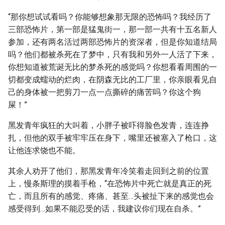
“那你想试试看吗？你能够想象那无限的恐怖吗？我经历了
三部恐怖片，第一部是猛鬼街一，那一部一共有十五名新人
参加，还有两名活过两部恐怖片的资深者，但是你知道结局
吗？他们都被杀死在了梦中，只有我和另外一人活了下来，
你想知道被荒诞无比的梦杀死的感觉吗？你想看看周围的一
切都变成蠕动的烂肉，在阴森无比的工厂里，你亲眼看见自
己的身体被一把剪刀一点一点撕碎的痛苦吗？你这个狗
屎！”
黑发青年疯狂的大叫着，小胖子被吓得脸色发青，连连挣
扎，但他的双手被牢牢压在身下，嘴里还被塞入了枪口，这
让他连求饶也不能。
其余人劝开了他们，那黑发青年冷笑着走回到之前的位置
上，慢条斯理的摸着手枪，“在恐怖片中死亡就是真正的死
亡，而且所有的感觉、疼痛、甚至…头被扯下来的感觉也会
感受得到…如果不能忍受的话，我建议你们现在自杀。”