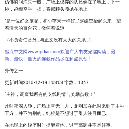
仿佛瞬间消失一般，广场上仅存的队员倒在了地上，下一
秒，赵缀空手一扬，将那颗头颅抛在地上。
“是一位好女孩呢，和小苹果一样好…”赵缀空抬起头来，望
着漫天的百合花，微笑着说道。
（不负责任番外…与正文没有太大的关系…）
起点中文网www.qidian.com欢迎广大书友光临阅读，最
新、最快、最火的连载作品尽在起点原创！
外传之一
更新时间2010-12-19 1:08:08 字数：1347
“主神，调查我所有的支线剧情与奖励点数！”
此时夜深人静，广场上空无一人，龙刚却在此时来到了主神
下方，并不为别的，纯粹是不想过于引人注目而已。
在地球上的经历时时提醒着他，过于高调并不是好事。