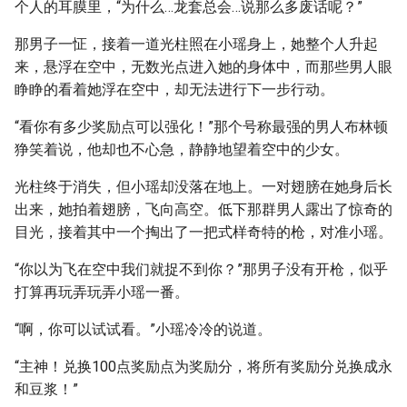
个人的耳膜里，“为什么…龙套总会…说那么多废话呢？”
那男子一怔，接着一道光柱照在小瑶身上，她整个人升起
来，悬浮在空中，无数光点进入她的身体中，而那些男人眼
睁睁的看着她浮在空中，却无法进行下一步行动。
“看你有多少奖励点可以强化！”那个号称最强的男人布林顿
狰笑着说，他却也不心急，静静地望着空中的少女。
光柱终于消失，但小瑶却没落在地上。一对翅膀在她身后长
出来，她拍着翅膀，飞向高空。低下那群男人露出了惊奇的
目光，接着其中一个掏出了一把式样奇特的枪，对准小瑶。
“你以为飞在空中我们就捉不到你？”那男子没有开枪，似乎
打算再玩弄玩弄小瑶一番。
“啊，你可以试试看。”小瑶冷冷的说道。
“主神！兑换100点奖励点为奖励分，将所有奖励分兑换成永
和豆浆！”