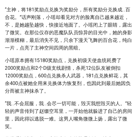
“主神，将181奖励点兑换为奖励分，所有奖励分兑换成…百
合花。”话声刚落，小瑶却看见对方的脸离自己越来越近，
不，是她越坠越快，快接近地面了。小瑶闭上了眼睛，露出
了微笑。在那位仅存的恶魔队队员惊异的目光中，她的身影
渐渐模糊，最后消失不见，只余下漫天飞舞的百合花，纯白
一片，点亮了主神空间四周的黑暗。
小瑶原本拥有15180奖励点，兑换初级天使血统耗费了
2000奖励点和2个D级支线剧情，杀死12位队友被倒扣
12000奖励点，600点兑换杀人武器，181点兑换鲜花，其
余400点被她全用来兑换体力恢复剂，也因此到最后她因负
分而被主神抹杀了。
“我…不会屈服，我…会尽一切可能，毁灭我想毁灭的人。”轻
轻的声音传到了赵缀空耳里，一开始他就躲进了自己的房间
里，因此得以逃脱一难。这男人嘴角微微上扬，露出了微
笑。