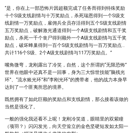
“是，你在上一部恐怖片因超额完成了任务而得到特殊奖励
十个S级支线剧情与十万奖励点，杀死瑞恩得到一个S级支
线剧情一万奖励点，雇佣兵全员存活得到五个S级支线剧情
五万奖励点，破解激光通道得到一个A级支线剧情和五千奖
励点，杀死一千个丧尸得到额外一个A级支线剧情与五千奖
励点，破坏蜂巢得到一百个S级支线剧情与一百万奖励点…
共计116个S级、2个A级支线剧情与117万奖励点。”
嘴角微弯，龙刚露出了冷笑，自然，这个所谓的“无限恐怖”
世界在他眼中还真不是一回事，身为三大惊世技能“脑残光
环”、“流水账光环”和“李刚光环”的携带者，他的战力本身早
达到了一个匪夷所思的境界。
既然拥有了如此巨额的奖励点和支线剧情，那么接着该做的
当然是强化了。
一般的强化我还看不上呢！龙刚冷笑道，眼睛里的双紫瞳
（项羽？）闪闪发光，向天空耸立的金色坚硬短发如太阳一