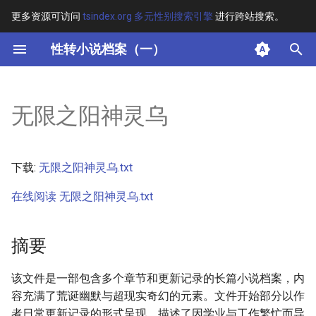
更多资源可访问
tsindex.org 多元性别搜索引擎
进行跨站搜索。
键
性转小说档案（一）
入
摘要
以
无限之阳神灵乌
开
其他信息
始
正文
下载:
无限之阳神灵乌.txt
搜
在线阅读 无限之阳神灵乌.txt
索
摘要
该文件是一部包含多个章节和更新记录的长篇小说档案，内
容充满了荒诞幽默与超现实奇幻的元素。文件开始部分以作
者日常更新记录的形式呈现，描述了因学业与工作繁忙而导