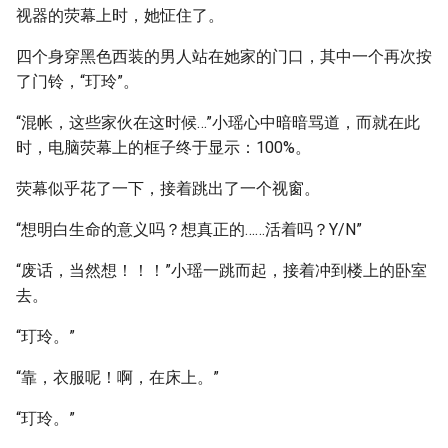
视器的荧幕上时，她怔住了。
四个身穿黑色西装的男人站在她家的门口，其中一个再次按
了门铃，“玎玲”。
“混帐，这些家伙在这时候…”小瑶心中暗暗骂道，而就在此
时，电脑荧幕上的框子终于显示：100%。
荧幕似乎花了一下，接着跳出了一个视窗。
“想明白生命的意义吗？想真正的……活着吗？Y/N”
“废话，当然想！！！”小瑶一跳而起，接着冲到楼上的卧室
去。
“玎玲。”
“靠，衣服呢！啊，在床上。”
“玎玲。”