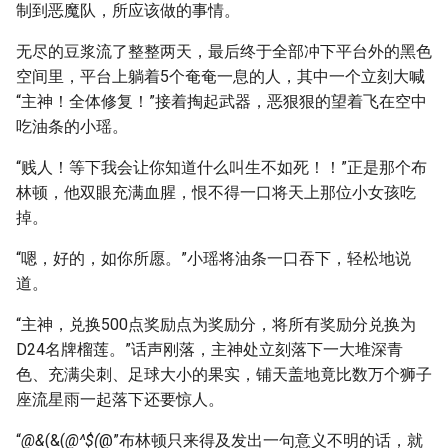
制到恶魔队，所应该做的事情。
无尽的豆浆流了整整两天，最后终于全部冲下平台外的黑色
空间里，平台上躺着5个奄奄一息的人，其中一个立刻大喊
“主神！全体修复！”接着掏起武器，恶狠狠的望着飞在空中
吃油条的小瑶。
“贱人！等下我会让你知道什么叫生不如死！！”正是那个布
林顿，他双眼充满血腥，恨不得一口将天上那位小女孩吃
掉。
“嗯，好的，如你所愿。”小瑶将油条一口吞下，轻松地说
道。
“主神，兑换500点奖励点为奖励分，将所有奖励分兑换为
D24名牌榴莲。”话声刚落，主神处立刻落下一大堆深青
色、充满尖刺、足球大小的果实，铺天盖地竟比数万个狮子
座流星雨一起落下还要惊人。
“
@&
(&(
@^$(
@”布林顿只来得及发出一句意义不明的话，就