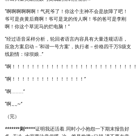
“啊啊啊啊啊啊！气死爷了！你这个主神不会是故障了吧！
爷可是炎黄后裔啊！爷可是龙的传人啊！爷的爸可是李刚
啊！你这个草泥马的烂电脑！”
“经过语音采样分析，轮回者语言内容具有大量违规话语，
应急方案启动－‘和谐一号方案’，执行者－价格四千万S级支
线剧情：绿坝娘…”
“啊！！！！！！！！！！！！！！！！！！！！！！！！！！
“啊！！！！！！！！！！！！！！！”
“啊…………”
“啊
~”
~
~
（完）
*
*
*
*
*
*
*则
*
****证明我还活着..同时小小抱怨一下期末报告好