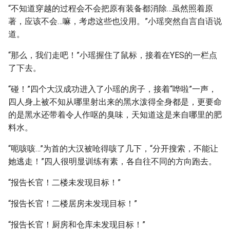
“不知道穿越的过程会不会把原有装备都消除…虽然照着原
著，应该不会…嘛，考虑这些也没用。”小瑶突然自言自语说
道。
“那么，我们走吧！”小瑶握住了鼠标，接着在YES的一栏点
了下去。
“碰！”四个大汉成功进入了小瑶的房子，接着“哗啦”一声，
四人身上被不知从哪里射出来的黑水泼得全身都是，更要命
的是黑水还带着令人作呕的臭味，天知道这是来自哪里的肥
料水。
“呃咳咳…”为首的大汉被呛得咳了几下，“分开搜索，不能让
她逃走！”四人很明显训练有素，各自往不同的方向跑去。
“报告长官！二楼未发现目标！”
“报告长官！二楼居房未发现目标！”
“报告长官！厨房和仓库未发现目标！”