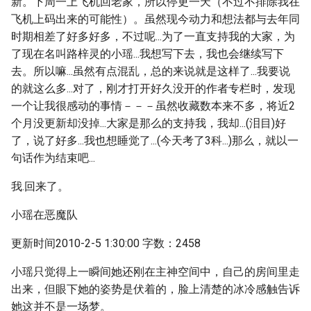
新。下周一上飞机回老家，所以停更一天（不过不排除我在
飞机上码出来的可能性）。虽然现今动力和想法都与去年同
时期相差了好多好多，不过呢...为了一直支持我的大家，为
了现在名叫路梓灵的小瑶...我想写下去，我也会继续写下
去。所以嘛...虽然有点混乱，总的来说就是这样了...我要说
的就这么多...对了，刚才打开好久没开的作者专栏时，发现
一个让我很感动的事情－－－虽然收藏数本来不多，将近2
个月没更新却没掉...大家是那么的支持我，我却...(泪目)好
了，说了好多...我也想睡觉了...(今天考了3科...)那么，就以一
句话作为结束吧...
我.回来了。
小瑶在恶魔队
更新时间2010-2-5 1:30:00 字数：2458
小瑶只觉得上一瞬间她还刚在主神空间中，自己的房间里走
出来，但眼下她的姿势是伏着的，脸上清楚的冰冷感触告诉
她这并不是一场梦。