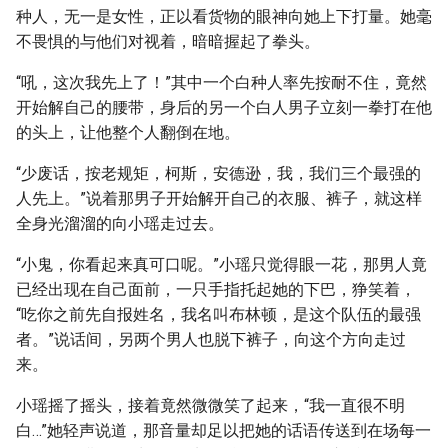
种人，无一是女性，正以看货物的眼神向她上下打量。她毫
不畏惧的与他们对视着，暗暗握起了拳头。
“吼，这次我先上了！”其中一个白种人率先按耐不住，竟然
开始解自己的腰带，身后的另一个白人男子立刻一拳打在他
的头上，让他整个人翻倒在地。
“少废话，按老规矩，柯斯，安德逊，我，我们三个最强的
人先上。”说着那男子开始解开自己的衣服、裤子，就这样
全身光溜溜的向小瑶走过去。
“小鬼，你看起来真可口呢。”小瑶只觉得眼一花，那男人竟
已经出现在自己面前，一只手指托起她的下巴，狰笑着，
“吃你之前先自报姓名，我名叫布林顿，是这个队伍的最强
者。”说话间，另两个男人也脱下裤子，向这个方向走过
来。
小瑶摇了摇头，接着竟然微微笑了起来，“我一直很不明
白…”她轻声说道，那音量却足以把她的话语传送到在场每一