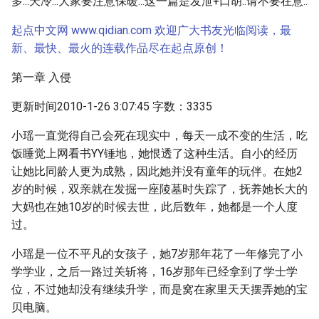
多...天冷...大家要注意保暖...这一篇是发泄+口胡..请不要在意..
起点中文网 www.qidian.com 欢迎广大书友光临阅读，最
新、最快、最火的连载作品尽在起点原创！
第一章 入侵
更新时间2010-1-26 3:07:45 字数：3335
小瑶一直觉得自己会死在现实中，每天一成不变的生活，吃
饭睡觉上网看书YY锤地，她恨透了这种生活。自小的经历
让她比同龄人更为成熟，因此她并没有童年的玩伴。在她2
岁的时候，双亲就在发掘一座陵墓时失踪了，抚养她长大的
大妈也在她10岁的时候去世，此后数年，她都是一个人度
过。
小瑶是一位不平凡的女孩子，她7岁那年花了一年修完了小
学学业，之后一路过关斩将，16岁那年已经拿到了学士学
位，不过她却没有继续升学，而是窝在家里天天摆弄她的宝
贝电脑。