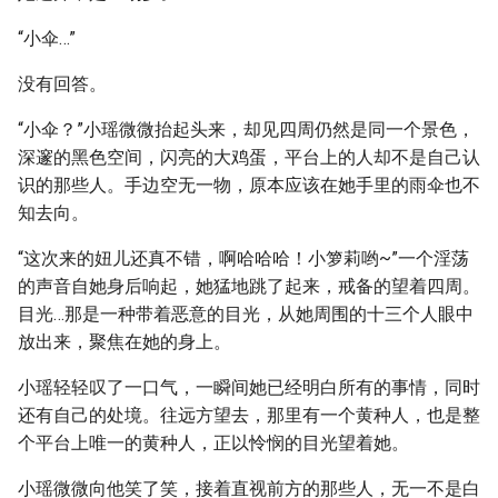
“小伞…”
没有回答。
“小伞？”小瑶微微抬起头来，却见四周仍然是同一个景色，
深邃的黑色空间，闪亮的大鸡蛋，平台上的人却不是自己认
识的那些人。手边空无一物，原本应该在她手里的雨伞也不
知去向。
“这次来的妞儿还真不错，啊哈哈哈！小箩莉哟~”一个淫荡
的声音自她身后响起，她猛地跳了起来，戒备的望着四周。
目光…那是一种带着恶意的目光，从她周围的十三个人眼中
放出来，聚焦在她的身上。
小瑶轻轻叹了一口气，一瞬间她已经明白所有的事情，同时
还有自己的处境。往远方望去，那里有一个黄种人，也是整
个平台上唯一的黄种人，正以怜悯的目光望着她。
小瑶微微向他笑了笑，接着直视前方的那些人，无一不是白