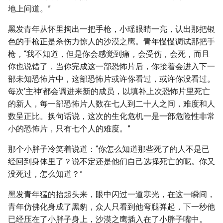
地上问道。”
黑发青年从怀里掏出一把手枪，小瑶眼睛一亮，认出那把银
色的手枪正是杀伤力惊人的沙漠之鹰。青年慢慢调试那把手
枪，“我不知道，但是你会感觉到痛，会受伤，会死，而且
你也说错了，当你完成这一部恐怖片后，你接着会进入下一
部未知恐怖片中，这部恐怖片或许你看过，或许你没看过。
每次‘主神’都会调进来新的成员，以填补上次恐怖片里死亡
的新人，每一部恐怖片人数在七人到二十人之间，难度和人
数呈正比。换句话说，这次的生化危机一是一部危险性非常
小的恐怖片，只有七个人的难度。”
那个小胖子冷笑着说道：“你怎么知道那些死了的人不是已
经回到身体里了？说不定还是他们自己选择死亡的呢。你又
没死过，怎么知道？”
黑发青年猛的抬起头来，眼中闪过一道寒光，在这一瞬间，
青年仿佛化身成了黑豹，众人只看到他弯腿弹起，下一秒他
已经压在了小胖子身上，沙漠之鹰插入在了小胖子嘴中。