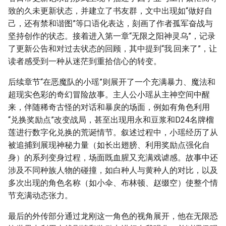
致的久未更新状态，并建立了书友群，文中出现如“做好自
己，还有禁和谐图”等口语化表达，刻画了作者孤军奋战与
坚持创作的状态。接着进入第一章“无限之阳神灵乌”，记录
了更新公告和对过去状态的回顾，其中提到“我.回来了”，让
读者感受到一种从迷茫到重拾信心的转变。
后续章节“在恶魔队的小瑶”则展开了一个充满暴力、魔法和
超现实色彩的奇幻冒险故事。主人公小瑶从主神空间中醒
来，伴随稀奇古怪的对话和暴戾的场面，例如有角色利用
“兑换奖励点”改变战局，甚至出现用永和豆浆和D24名牌榴
莲进行数字化兑换的荒诞情节。叙述过程中，小瑶经历了从
被追捕到展现神秘力量（如长出翅膀、利用奖励点强化自
身）的系列变身过程，场面既血腥又充满戏谑感。故事中还
涉及不同种族人物的碰撞，如白种人与黄种人的对比，以及
多次出现的角色名称（如小伞、布林顿、赵缀空）使整个情
节充满动态张力。
最后的外传部分通过龙刚这一角色的视角展开，他在无限恐