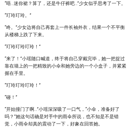
“唔…迷你裙？算了，还是牛仔裤吧…”少女似乎思考了一下。
“玎玲玎玲。”
“咚。”少女边将自己再套上一件长袖外衣，结果一个不平衡
从楼梯上跌了下来。
“玎玲玎玲玎玲！”
“来了！”小瑶随口喊道，终于将自己穿戴完毕，她一把捉过
靠在墙上的一把精致的小伞和她旁边的一个小盒子，并紧紧
握在手里。
“玎玲玎玲玎玲！”
“碰！”
“开始撞门了啊…”小瑶深深吸了一口气，“小伞，准备好了
吗？”她这句话确是对手中的雨伞所说，也不知是不是错
觉，小雨伞却真的震动了一下，好象在回答她。