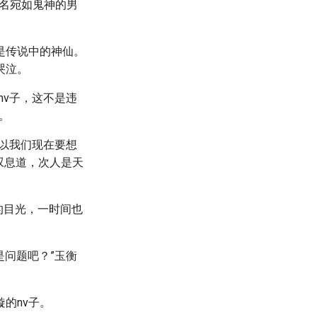
名宛如鬼神的男
是传说中的神仙。
哭泣。
nv子，这不是违
。
以我们现在要想
叹息道，次人是天
的目光，一时间也
是问题吧？”玉衡
。
的nv子。