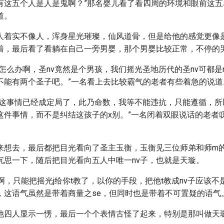
有这五个人是人是鬼啊？”那名婴儿看了看四周的环境和眼前这五
道。
人着实不像人，浑身星光璀璨，仙风道骨，但是给他的感觉更像
着，最后看了看躺在自己一旁男婴，那个男婴比较正常，不停的
怎么办啊，圣nv竟然是个男孩，我们摇光圣地历代的圣nv可都是
不能有两个圣子吧。”一名看上去比较霸气的老者有些着急的说道
，这事情已经成定局了，此乃命数，我等不能违抗，只能遵循，所
这件事情，而不是纠结这孩子的x别。”一名闭着双眼说话的老者
。
来想去，最后都把目光看向了圣主玉衡，玉衡见三位师弟和师m
沉思一下，随后把目光看向五人中唯一nv子，也就是天璇。
啊，只能把摇光j给你t教了，以你的手段，把他t教成nv子应该不
，这语气虽然是带着商量之se，但同时也是带着不可置疑的语气
他四人显示一愣，最后一个个表情古怪了起来，特别是那叫做天璇