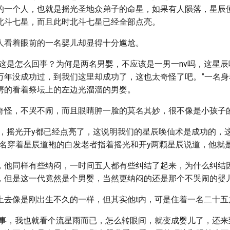
的一个人，也就是摇光圣地众弟子的命星，如果有人陨落，星辰
北斗七星，而且此时北斗七星已经全部点亮。
人看着眼前的一名婴儿却显得十分尴尬。
，这是怎么回事？为何是两名男婴，不应该是一男一nv吗，这星
万年没成功过，到我们这里却成功了，这也太奇怪了吧。”一名身着
愕的看着祭坛上的左边光溜溜的男婴。
奇怪，不哭不闹，而且眼睛肿一脸的莫名其妙，很不像是小孩子
看，摇光开y都已经点亮了，这说明我们的星辰唤仙术是成功的，
一名穿着星辰道袍的白发老者指着摇光和开y两颗星辰说道，他就
，他同样有些纳闷，一时间五人都有些纠结了起来，为什么纠结
v子，但是这一代竟然是个男婴，当然更纳闷的还是那个不哭闹的婴
上去像是刚出生不久的一样，但其实他t内，可是住着一名二十五
回事，我也就看个流星雨而已，怎么转眼间，就变成婴儿了，还来