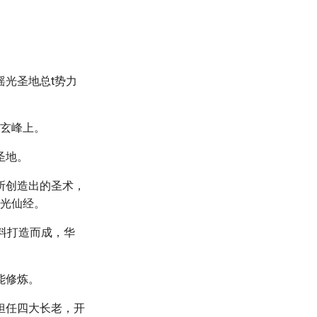
光圣地总t势力
天玄峰上。
圣地。
所创造出的圣术，
摇光仙经。
料打造而成，华
能修炼。
担任四大长老，开