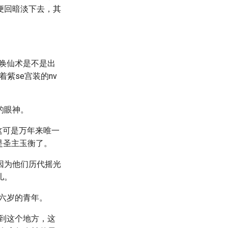
便回暗淡下去，其
辰唤仙术是不是出
紫se宫装的nv
的眼神。
这可是万年来唯一
是圣主玉衡了。
因为他们历代摇光
儿。
六岁的青年。
到这个地方，这