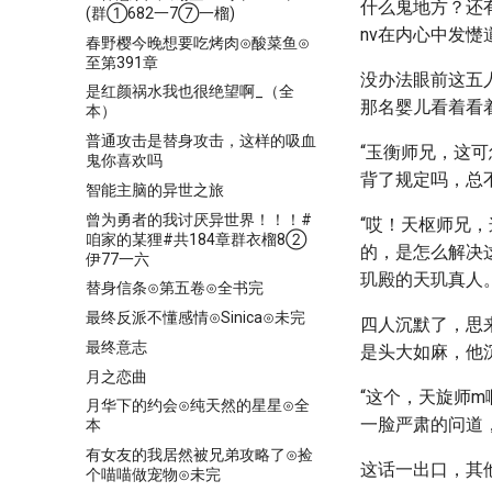
什么鬼地方？还
(群①682一7⑦一榴)
nv在内心中发憷
春野樱今晚想要吃烤肉⊙酸菜鱼⊙
至第391章
没办法眼前这五
是红颜祸水我也很绝望啊_（全
那名婴儿看着看
本）
普通攻击是替身攻击，这样的吸血
“玉衡师兄，这可
鬼你喜欢吗
背了规定吗，总
智能主脑的异世之旅
曾为勇者的我讨厌异世界！！！#
“哎！天枢师兄
咱家的某狸#共184章群衣榴8②
的，是怎么解决
伊77一六
玑殿的天玑真人
替身信条⊙第五卷⊙全书完
最终反派不懂感情⊙Sinica⊙未完
四人沉默了，思
最终意志
是头大如麻，他
月之恋曲
“这个，天旋师m
月华下的约会⊙纯天然的星星⊙全
一脸严肃的问道
本
有女友的我居然被兄弟攻略了⊙捡
这话一出口，其
个喵喵做宠物⊙未完