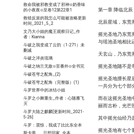
救命我被邪教变成了邪神⊙奶香味
第一章 降临北辰
的小夜夜⊙至卷12第22章1
救错反派的我怎么可能被攻略更新
北辰星域，东荒
时间_2021_5_2
文乃大小姐的魔王观察日记_作
摇光圣地乃东荒
者：Kianna
与瑶池圣地相比
斗破之我变成了云韵（1-271）未
删减
天玄山，乃东荒
斗破之淬炎琉璃
摇光圣地随不是
斗破之纳兰无敌⊙至番外⊙全书完
斗破苍穹之配角_(2)
摇光圣地擅长星
斗破苍穹之配角（完整版）(1)
一共分为七个部
斗罗世界中的冰结小姐
而在这摇光圣地
斗罗之小舞重生_作者：心随雁飞
灭
丽而古朴，光芒
斗罗大陆之麒麟[更新时间_2021-
5-26]
其中摇光仙经乃
斗罗：震惊，我成了比比东全本
摇光圣地有七个
斯卡蒂___只想回家_全本