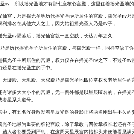
为圣nv，所以摇光圣地才有那七座核心宫殿，这里住着摇光圣地
光仙宫，乃是摇光圣地历代摇光圣nv所居住的宫殿，摇光圣nv乃
权利排名在其他六人之上，因为始祖摇光圣人乃是nv子，
摇光圣nv陨落后，摇光仙宫就一直空缺，长达万年之久。
，乃是历代摇光圣子所居住的宫殿，与摇光殿一样，同样空缺了
是摇光圣主所居住的宫殿，权力仅在在摇光圣nv之下，不过圣nv
力还是在摇光圣主的手中。
、天璇殿、天玑殿、天权殿乃是摇光圣地四位掌权长老所居住的
还有诸多大大小小的宫殿，无一例外都是以星辰匿名的，在摇光
或者星系为道号。
宫中，有五名浑身散发着星辰光辉的身影正将两名刚出生不久的
摇光圣地最为重要的祭祀宫殿，除了掌教与四位掌权长老还有圣子
，踏入者都要受到严惩，在这周天星辰宫内抬起头来便能看见满