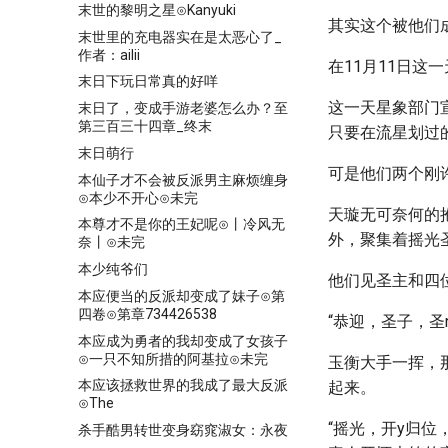
末世的黎明之星⊙Kanyuki
其实这个被他们
末世里的充电器实在是太恶心了_
作者：ailii
在11月11日
末日下玩日常真的好咩
这一天星象部门
末日了，变成手游老婆怎么办？至
第三百三十四章_终末
只要在流星划过
末日萌行
可是他们两个刚
本仙子才不会被反派男主麻烦缠身
⊙本少不开心⊙未完
天璇无可奈何的
本尊才不是你的王妃呢⊙丨冷风无
外，聚集着摇光
奈丨⊙未完
本少纯爷们
他们见圣主和四
本应便当的反派却变成了妹子⊙第
四卷⊙第章734426538
“恭迎，圣子，圣
本应成为勇者的我却变成了女孩子
⊙一只不知所措的阿基拉⊙未完
玉衡大手一挥，
本应该拯救世界的我成了最大反派
起来。
⊙The
“摇光，开y归
杀手酷男转世变身窈窕淑女：永夜