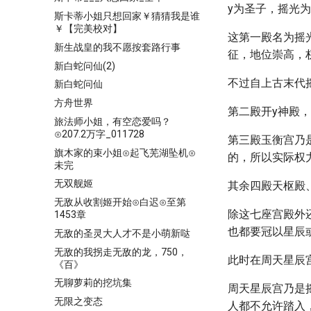
y为圣子，摇光
斯卡蒂小姐只想回家￥猜猜我是谁
￥【完美校对】
这第一殿名为摇
新生战皇的我不愿按套路行事
征，地位崇高，
新白蛇问仙(2)
不过自上古末代
新白蛇问仙
方舟世界
第二殿开y神殿
旅法师小姐，有空恋爱吗？
⊙207.2万字_011728
第三殿玉衡宫乃
旗木家的束小姐⊙起飞芜湖坠机⊙
的，所以实际权
未完
无双舰姬
其余四殿天枢殿
无敌从收割姬开始⊙白迟⊙至第
除这七座宫殿外
1453章
也都要冠以星辰
无敌的圣灵大人才不是小萌新哒
无敌的我拐走无敌的龙，750，
此时在周天星辰
《百》
无聊萝莉的挖坑集
周天星辰宫乃是
无限之变态
人都不允许踏入