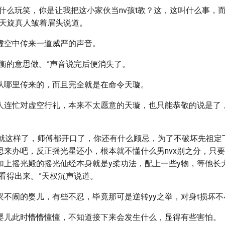
开什么玩笑，你是让我把这小家伙当nv孩t教？这，这叫什么事，
”天旋真人皱着眉头说道。
虚空中传来一道威严的声音。
玉衡的意思做。”声音说完后便消失了。
从哪里传来的，而且完全就是在命令天璇。
人连忙对虚空行礼，本来不太愿意的天璇，也只能恭敬的说是了
m就这样了，师傅都开口了，你还有什么顾忌，为了不破坏先祖定
思来办吧，反正摇光星还小，根本就不懂什么男nvx别之分，只
再加上摇光殿的摇光仙经本身就是y柔功法，配上一些y物，等他长
看得出来。”天权沉声说道。
哭不闹的婴儿，有些不忍，毕竟那可是逆转yy之举，对身t损坏不
婴儿此时懵懵懂懂，不知道接下来会发生什么，显得有些害怕。