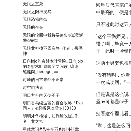
无限之直死
颗星辰代表宗门
无限之阳神灵乌
中最亮的，便是
无限恐怖的奈
只不过此时这五
无限的存在
无限的轮回中我将要迷失⊙岚蓝澜
“这个玉衡师兄
懒⊙完结
错了啊，毕竟一
无限龙神找不回寂静_作者：呆毛
子，此时一脸错
神
日向jojo的奇妙木叶冒险_日向jojo
这两个男婴也很
的奇妙木叶冒险全文阅读_缠论_
笔趣阁_beqege_cc
“没有错啊，你
时崎的日常果然不正常
一次成功啊。”
时空司法者
但是说是这么说
明日方舟的天使圣子
圣nv可都是n
明日香与绫波丽的百合攻略「Eva
同人」⊙卧听风吹雪⊙130130
别看这个婴儿看
明明才华横溢，却靠脸吃饭_作
者：龙之宫
“靠，这是怎么
星体意识#风翎空羽#共1441章