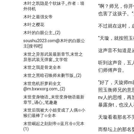
木叶之凯隐是个软妹子_作者：墙
“啊？师兄，你
外待机
也害了这孩子。
木叶之最强女帝
木叶之樱花
不过就在这时，
木叶的白眼公主_(2)
“天璇，就按照
soushu2023.com@木叶的白眼公
主[搜书吧]
这声音不知道是
末世之异形武装最新章节,末世之
异形武装无弹窗_文学馆
听到这声音，五
末世之我是骨龙全本
们师傅声音。
末世之黑暗召唤师未删节版_(2)
“好了，天旋师
末世危机肝萝莉全文
@m.bxwxorg.com_(2)
照玉衡师兄的意
末世变身物语_末世变身物语最新
nv人的思维，
章节_诵心_笔趣趣
暴露身t，也没人
末世后我被大小姐变成了人偶⊙小
猴们最棒了⊙全本
天璇看着那名不
末世崛起之刻刻帝⊙蓝月冷⊙完本
(1)
而祭坛上的那名