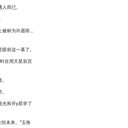
通人而已。
。
上被称为许愿雨，
是眼前这一幕了。
此时在周天星辰宫
道。
势。
摇光和开y星举了
恒未来。”玉衡