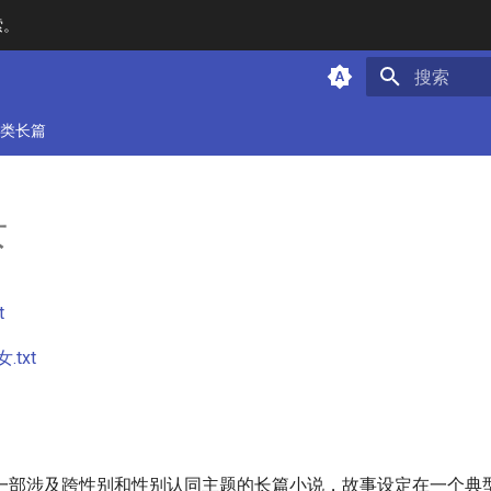
索。
键入以开始
类长篇
女
t
txt
一部涉及跨性别和性别认同主题的长篇小说，故事设定在一个典