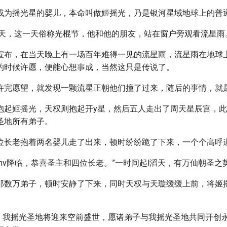
成为摇光星的婴儿，本命叫做姬摇光，乃是银河星域地球上的普
这一天，这一天俗称光棍节，他和他的朋友，站在窗户旁观看流星雨
宣布，在当天晚上有一场百年难得一见的流星雨，流星雨在地球
的时候许愿，便能心想事成，当然这只是传说了。
许完愿望，就发现一颗流星正朝他们撞了过来，随后的事情，就
抱起姬摇光，天权则抱起开y星，然后五人走出了周天星辰宫，
圣地所有弟子。
位长老抱着两名婴儿走了出来，顿时纷纷跪了下来，一个个高呼
nv降临，恭喜圣主和四位长老。”一时间起l滔天，有万仙朝圣之
那数万弟子，顿时安静了下来，同时天权与天璇缓缓上前，将姬
位，我摇光圣地将迎来空前盛世，愿诸弟子与我摇光圣地共同开创永