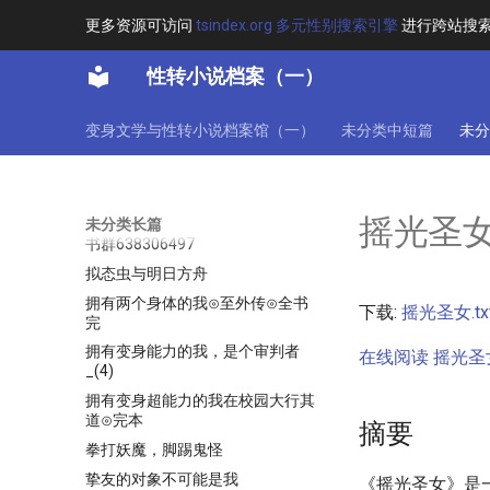
才不要做你老婆呢⊙苏苏捏⊙未完
更多资源可访问
tsindex.org 多元性别搜索引擎
进行跨站搜
才不要被攻略[更新时间_2021-5-
26]
性转小说档案（一）
扬起反旗吧！奴隶少女们！#死神
萝莉#共747章提取群168217716
变身文学与性转小说档案馆（一）
未分类中短篇
未分
把灵魂出卖给路西法大人吧_全本
抢我女友很开心，这会儿怎么哭了
拉塞尔之风
摇光圣
未分类长篇
拜托请不要再找我当超级英雄了找
书群638306497
拟态虫与明日方舟
拥有两个身体的我⊙至外传⊙全书
下载:
摇光圣女.tx
完
拥有变身能力的我，是个审判者
在线阅读 摇光圣女.
_(4)
拥有变身超能力的我在校园大行其
道⊙完本
摘要
拳打妖魔，脚踢鬼怪
挚友的对象不可能是我
《摇光圣女》是