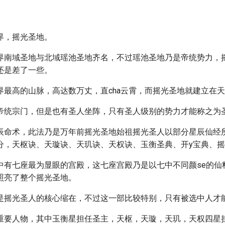
界，摇光圣地。
界南域圣地与北域瑶池圣地齐名，不过瑶池圣地乃是帝统势力，摇
还是差了一些。
界最高的山脉，高达数万丈，直cha云霄，而摇光圣地就建立在
帝统宗门，但是也有圣人坐阵，只有圣人级别的势力才能称之为
辰命术，此法乃是万年前摇光圣地始祖摇光圣人以部分星辰仙经
分，天枢诀、天璇诀、天玑诀、天权诀、玉衡圣典、开y宝典、
中有七座最为显眼的宫殿，这七座宫殿乃是以七中不同颜se的仙
照亮了整个摇光圣地。
是摇光圣人的核心缩在，不过这一部比较特别，只有被选中人才
重要人物，其中玉衡星担任圣主，天枢，天璇，天玑，天权四星