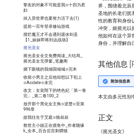
挚友的对象不可能是我⊙十四为君
界，围绕着北辰
妇
圣地的长老们抚
掉入异世界也要努力活下去(1)
性的教育和身份
提前一百年登录修仙游戏
冲突，姬摇光以
摆烂魔王才不会遇到退休剑圣
他如何在这个异
【1_妹妹即将到达战场】
身份，并理解自
摇光圣女
摇光圣女全文免费阅读_大结局_
摇光圣女无弹窗_笔趣阁
其他信息 [Pro
摘下眼镜的我倾国倾城⊙完本
收留小男主之后他却想以下犯上
附加信息表
⊙Acclate⊙未完
改文：女皇陛下的绝色妃「第一卷
完」_第二卷100_2
本文由多元性别
放开那个黑化女主角⊙逆楚⊙至第
996章
正文
故我往生于艾庭⊙狼叔叔
救世主小姐正在摸鱼中_作者随缘
li_全本_百合后宫刺猬猫
《摇光圣女》