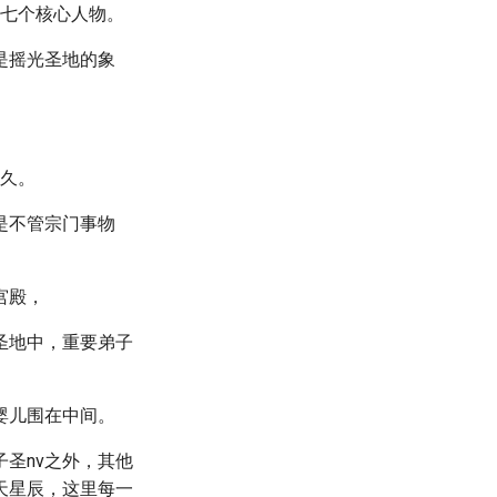
的七个核心人物。
是摇光圣地的象
许久。
是不管宗门事物
宫殿，
圣地中，重要弟子
婴儿围在中间。
圣nv之外，其他
天星辰，这里每一