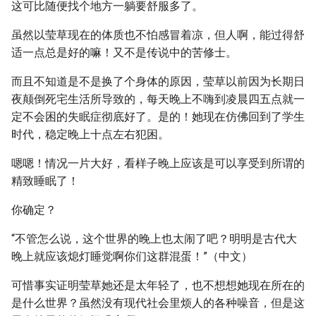
这可比随便找个地方一躺要舒服多了。
虽然以莹草现在的体质也不怕感冒着凉，但人啊，能过得舒
适一点总是好的嘛！又不是传说中的苦修士。
而且不知道是不是换了个身体的原因，莹草以前因为长期日
夜颠倒死宅生活所导致的，每天晚上不嗨到凌晨四五点就一
定不会困的失眠症彻底好了。是的！她现在仿佛回到了学生
时代，稳定晚上十点左右犯困。
嗯嗯！情况一片大好，看样子晚上应该是可以享受到所谓的
精致睡眠了！
你确定？
“不管怎么说，这个世界的晚上也太闹了吧？明明是古代大
晚上就应该熄灯睡觉啊你们这群混蛋！”（中文）
可惜事实证明莹草她还是太年轻了，也不想想她现在所在的
是什么世界？虽然没有现代社会里烦人的各种噪音，但是这