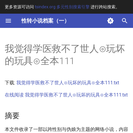
更多资源可访问
tsindex.org 多元性别搜索引擎
进行跨站搜索。
键
性转小说档案（一）
入
摘要
以
我觉得学医救不了世人⊙玩坏
开
其他信息 [Processed Page
的玩具⊙全本111
Metadata]
始
搜
正文
下载:
我觉得学医救不了世人⊙玩坏的玩具⊙全本111.txt
索
在线阅读 我觉得学医救不了世人⊙玩坏的玩具⊙全本111.txt
摘要
本文件收录了一部以跨性别与伪娘为主题的网络小说，内容