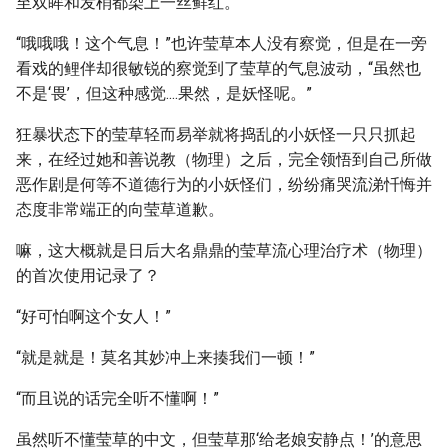
至双眸和发梢都染上一丝鲜红。
“哦哦哦！这个气息！”也许莹草本人没有察觉，但是在一旁
看戏的鲤伴却很敏锐的察觉到了莹草的气息波动，“虽然也
不是‘畏’，但这种感觉....果然，是妖怪呢。”
狂暴状态下的莹草轻而易举就将捣乱的小妖怪一只只抓起
来，在经过她和善说教（物理）之后，完全领悟到自己所做
恶作剧是何等不道德行为的小妖怪们，纷纷痛哭流涕忏悔并
态度非常端正的向莹草道歉。
嘛，这大概就是日后大名鼎鼎的莹草流心理治疗术（物理）
的首次使用记录了？
“好可怕啊这个女人！”
“就是就是！莫名其妙冲上来揍我们一顿！”
“而且说的话完全听不懂啊！”
虽然听不懂莹草的中文，但莹草那‘给老娘安静点！’的意思