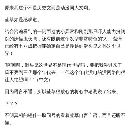
原来我这个不是历史文而是动漫同人文啊。
莹草如是感叹道。
结合沿途看到的一闪而逝的小异常和刚刚那只吓人能力挺阔
以的妖怪鬼夜鹰，还有眼前这个发型非常特色的‘人’，莹草
已经有七八成把握能确定自己是穿越到滑头鬼之孙这个世
界！
“啊啊啊，滑头鬼这世界不是现代世界吗，要把我丢过来干
嘛不丢到三代那个年代去，二代这个年代没电脑没网络的很
让人绝望啊！”（中文）
因为语言不通，所以莹草很放心的将心中猜测说了出来。
？？？
不明真相的鲤伴一脸问号的看着莹草自言自语，而且还听不
懂。