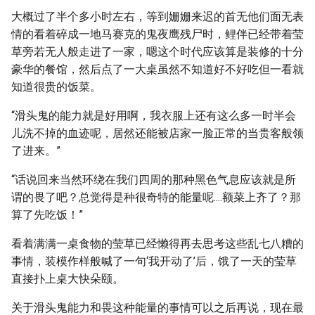
大概过了半个多小时左右，等到姗姗来迟的首无他们面无表
情的看着碎成一地马赛克的鬼夜鹰残尸时，鲤伴已经带着莹
草旁若无人般走进了一家，嗯这个时代应该算是装修的十分
豪华的餐馆，然后点了一大桌虽然不知道好不好吃但一看就
知道很贵的饭菜。
“滑头鬼的能力就是好用啊，我衣服上还有这么多一时半会
儿洗不掉的血迹呢，居然还能被店家一脸正常的当贵客般领
了进来。”
“话说回来当然环绕在我们四周的那种黑色气息应该就是所
谓的畏了吧？总觉得是种很奇特的能量呢....额菜上齐了？那
算了先吃饭！”
看着满满一桌食物的莹草已经懒得再去思考这些乱七八糟的
事情，装模作样般喊了一句‘我开动了’后，饿了一天的莹草
直接扑上桌大快朵颐。
关于滑头鬼能力和畏这种能量的事情可以之后再说，现在最