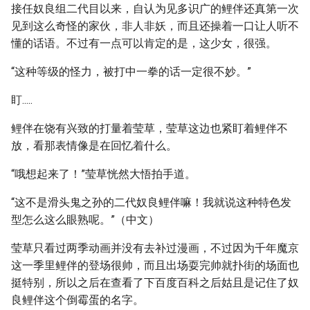
接任奴良组二代目以来，自认为见多识广的鲤伴还真第一次
见到这么奇怪的家伙，非人非妖，而且还操着一口让人听不
懂的话语。不过有一点可以肯定的是，这少女，很强。
“这种等级的怪力，被打中一拳的话一定很不妙。”
盯.....
鲤伴在饶有兴致的打量着莹草，莹草这边也紧盯着鲤伴不
放，看那表情像是在回忆着什么。
“哦想起来了！”莹草恍然大悟拍手道。
“这不是滑头鬼之孙的二代奴良鲤伴嘛！我就说这种特色发
型怎么这么眼熟呢。”（中文）
莹草只看过两季动画并没有去补过漫画，不过因为千年魔京
这一季里鲤伴的登场很帅，而且出场耍完帅就扑街的场面也
挺特别，所以之后在查看了下百度百科之后姑且是记住了奴
良鲤伴这个倒霉蛋的名字。