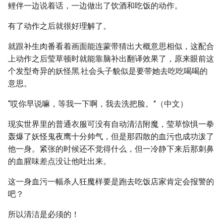
鲤伴一边说着话，一边做出了饮酒和吃饭的动作。
有了动作之后就很好理解了。
就跟补生肉番看着画面能连蒙带猜出大概意思相似，这配合
上动作之后莹草顿时就能靠脑补出翻译效果了，原来眼前这
个发型奇异的妖怪黑.社会头子貌似是要带她去吃吃喝喝的
意思。
“哎你早说嘛，等我一下啊，我去洗把脸。”（中文）
现实世界里的普通衣服可没有自动清洁附魔，莹草惊惧一拳
轰爆了妖怪鬼夜鹰十分帅气，但是那四散的血污也成功泼了
他一身。紧张的时候还不觉得什么，但一冷静下来后那刺鼻
的血腥味差点没让他吐出来。
这一身血污一幅杀人狂魔样要是跑去吃饭店家肯定会报警的
吧？
所以清洁是必须的！