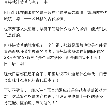
直接就让莹草心凉了一半。
因为出现在他眼前的是一片在他眼里勉强算得上繁华的古代
城镇，嗯，十一区风格的古代城镇。
也不要那么失望嘛，毕竟不管是什么地方的城镇，能找到人
总是好的。
但很快莹草他就发现了一个问题，那就是虽然他曾是个能看
着画面勉强啃生肉番的强者，而莹草这身体在某阴阳-你的
SR只有雪女-师里也是个日本妖怪，但是他切实不！会！
日！语！啊！
现代日语都已经不会了，那更别说不知道是什么年代，口音
会出现什么变化的古代日本了！
“不...不要慌，一般来讲全语言精通应该是穿越者基础被动才
对，这草爹虽然是国产原创，但设定里也是十一区的妖怪，
肯定能听懂的啦，没问题的！”