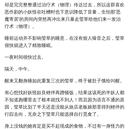
却是完完整整通过治疗术（物理）传达过去，所以这群喜欢
恶作剧的小妖怪在吐槽时也下意识降低了音量，生怕那‘恶
魔寄居’的房间内突然再冲出来只暴走莹草给他们来一发治
疗术（物理）。
睡前运动并不影响莹草的睡意，在没有烦人噪音之后，莹草
很快就进入了精致睡眠。
一夜时间很快过去。
隔天，中午。
醒来又翻身睡如此重复三次的莹草，终于被肚子饿给叫醒。
有心想找好妖怪奴良鲤伴再蹭顿饭，结果这该死的半妖人都
不知道跑哪里去了根本就找不到人！而且因为语言不通的原
因，莹草比划了半天还是没能从旅店老板娘那里得到鲤伴的
行踪去向，无奈之下莹草只能选择自行觅食了。
身上没钱的她肯定是买不起现成的食物，不过有一身怪力的