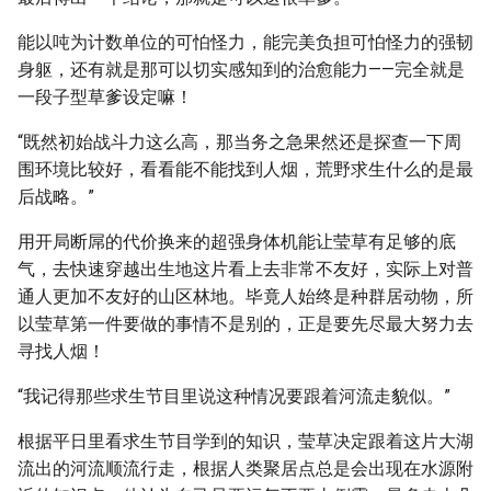
能以吨为计数单位的可怕怪力，能完美负担可怕怪力的强韧
身躯，还有就是那可以切实感知到的治愈能力——完全就是
一段子型草爹设定嘛！
“既然初始战斗力这么高，那当务之急果然还是探查一下周
围环境比较好，看看能不能找到人烟，荒野求生什么的是最
后战略。”
用开局断屌的代价换来的超强身体机能让莹草有足够的底
气，去快速穿越出生地这片看上去非常不友好，实际上对普
通人更加不友好的山区林地。毕竟人始终是种群居动物，所
以莹草第一件要做的事情不是别的，正是要先尽最大努力去
寻找人烟！
“我记得那些求生节目里说这种情况要跟着河流走貌似。”
根据平日里看求生节目学到的知识，莹草决定跟着这片大湖
流出的河流顺流行走，根据人类聚居点总是会出现在水源附