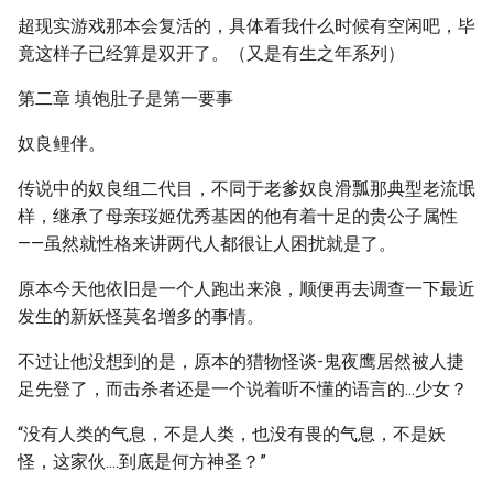
超现实游戏那本会复活的，具体看我什么时候有空闲吧，毕
竟这样子已经算是双开了。（又是有生之年系列）
第二章 填饱肚子是第一要事
奴良鲤伴。
传说中的奴良组二代目，不同于老爹奴良滑瓢那典型老流氓
样，继承了母亲珱姬优秀基因的他有着十足的贵公子属性
——虽然就性格来讲两代人都很让人困扰就是了。
原本今天他依旧是一个人跑出来浪，顺便再去调查一下最近
发生的新妖怪莫名增多的事情。
不过让他没想到的是，原本的猎物怪谈-鬼夜鹰居然被人捷
足先登了，而击杀者还是一个说着听不懂的语言的...少女？
“没有人类的气息，不是人类，也没有畏的气息，不是妖
怪，这家伙....到底是何方神圣？”