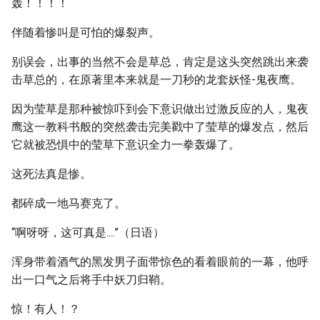
轰！！！！
伴随着惨叫是可怕的爆裂声。
别误会，出事的当然不会是草总，肯定是这头突然跳出来袭
击草总的，在原著里本来就是一刀秒的龙套妖怪-鬼夜鹰。
因为莹草是那种被惊吓到会下意识做出过激反应的人，鬼夜
鹰这一教科书般的突然袭击完美戳中了莹草的爆发点，然后
它就被恐惧中的莹草下意识全力一拳轰爆了。
这死法真是惨。
都碎成一地马赛克了。
“啊呀呀，这可真是....”（日语）
浑身带着酒气的黑发男子面带惊色的看着眼前的一幕，他呼
出一口气之后将手中妖刀归鞘。
惊！有人！？