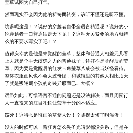
莹草试图为自己打气。
然而现实不会因为他的祈祷而转变，该听不懂还是听不懂。
坑爹呢这是！？说好的穿越者自带全语言精通呢？说好的小
说穿越者一口普通话走天下呢！？这种无关紧要的地方就特
么的不要求写实了吧！？
值得庆幸的是他是未觉醒的莹草，整体和普通人相差无几看
上去就是个手无缚鸡之力的普通妹子，还好不是觉醒后的莹
草，因为要是觉醒后的红发带角莹草八成会被当妖怪看待。
整体衣服画风也不会太过奇怪，和城镇里的其他人相比顶天
了就是叛逆期小孩的奇装异服而已.....大概？
话虽如此，可惜语言不通的问题还是没法解决，而且周围行
人一直投来的注目礼也让莹草十分的不适应。
该死！这特么是谁画的草爹人设！？裙摆太短了啊混蛋！
没人的时候可以一路狂奔怎么丢圣光暗影都没关系，但是在