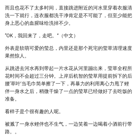
而且也花不了太多时间，直接跳进附近的河水里穿着衣服清
洗一下就行，连衣服都洗干净肯定是不可能了，但至少能把
身上恶心的血腥味给洗掉不少。
“OK，我回来了，走吧。”（中文）
外表是软萌可爱的莹总，内里还是那个死宅的莹草清理速度
果然惊人。
从跳进去河水再到带起一片水花从河里蹦出来，莹草全程所
花时间不会超过三分钟。上岸后机智的莹草用提前拆下的后
腰‘草叶’当毛巾简单擦了一下，再暴力的利用离心力甩了鲤
伴一身水之后，稍微干燥了一点的莹草已经做好了去吃饭的
准备。
看样子是个很有趣的人呢。
被溅了一身水鲤伴也不生气，一边笑着一边喝着小酒前行带
路。。