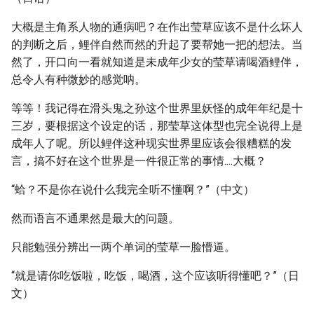
大概是主角系人物的通病吧？在作出莹草应该不是什么坏人
的判断之后，鲤伴自然而然的升起了要帮她一把的想法。当
然了，开口向一看就知道是未成年少女的莹草请喝酒鲤伴，
总令人有种微妙的感觉呐。
等等！我记得在滑头鬼之孙这个世界里妖怪的成年年纪是十
三岁，要根据这个设定的话，那莹草这体型也完全说得上是
成年人了呢。所以鲤伴这种现实世界里应该会很糟糕的发
言，搞不好在这个世界是一件很正常的事情....大概？
“蛤？不是你在说什么我完全听不懂啊？”（中文）
然而语言不通果然是最大的问题。
只能勉强分辨出一两个单词的莹草一脸懵逼。
“就是请你吃饭啦，吃饭，喝酒，这个应该听得懂吧？”（日
文）