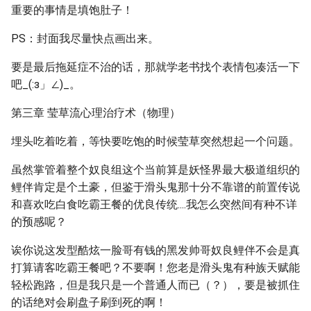
重要的事情是填饱肚子！
PS：封面我尽量快点画出来。
要是最后拖延症不治的话，那就学老书找个表情包凑活一下
吧_(:з」∠)_。
第三章 莹草流心理治疗术（物理）
埋头吃着吃着，等快要吃饱的时候莹草突然想起一个问题。
虽然掌管着整个奴良组这个当前算是妖怪界最大极道组织的
鲤伴肯定是个土豪，但鉴于滑头鬼那十分不靠谱的前置传说
和喜欢吃白食吃霸王餐的优良传统....我怎么突然间有种不详
的预感呢？
诶你说这发型酷炫一脸哥有钱的黑发帅哥奴良鲤伴不会是真
打算请客吃霸王餐吧？不要啊！您老是滑头鬼有种族天赋能
轻松跑路，但是我只是一个普通人而已（？），要是被抓住
的话绝对会刷盘子刷到死的啊！