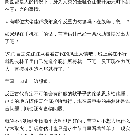
周围都是人的情况下，身为人类的羞耻心让他开始无时不刻
在意走光的事情。
＃有哪位大佬能帮我附魔个反重力裙摆吗？在线等，急！＃
如果现在手机在手的话，莹草估计已经一条求助微博发出去
了吧？
“总而言之先踩踩点看看古代的风土人情吧，晚上实在不行
就跑去林子里自己先造个庇护所将就一下吧，反正现在力气
大，直接拔树造木屋就行了。”
莹草一边走一边想道。
反正古代肯定不可能会有舒服的软乎乎的席梦思床给他睡，
睡觉的地方随便盖个庇护所就行，现在最重要的果然还是语
言问题，顺便还有食物问题。
就算不能顺到食物顺个火种也是好的，莹草可不想去玩什么
钻木取火，那玩意估计也只是求生节目里看着简单了，现实