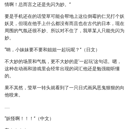
情啊！总而言之还是先闪为妙。”
要是手机还在的话莹草可能会帮地上这位倒霉的仁兄打个妖
妖灵，但现在他手上什么都没有而且也在古代的日本，现在
周围的气氛还很不妙、所以对不住了，我草某人只能先闪为
妙。
“呐，小妹妹要不要和姐姐一起玩呢？”（日文）
不大妙的场景和气氛，更不大妙的是‘一起玩’这句话。嗯，
这种在动画和游戏里会经常出现的词汇他还是勉强能听懂
的。
果不其然，莹草一转头就看到了一只日式画风恶鬼狠狠的向
他咬来。
......
“妖怪啊！！！”（中文）