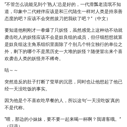
“不管怎么说能见到个‘熟人’总是好的，一代滑瓢老流氓不知
道，印象中二代鲤伴应该是和三代陆生一样对人类是持亲善
态度的吧？应该不会突然拔刀把我砍了吧？”（中文）
要知道他刚刚才一拳爆了只妖怪，虽然感觉上这种动不动就
袭击吃人的妖怪应该不会是奴良组的成员，但仔细想想就算
是奴良组这主角系组织里面除了个别几个特立独行的单位之
外，剩下的哪个不是黑历史一大堆的妖怪？随便冒出来个喜
欢袭击人类的妖怪并不稀奇。
咕～～
突然造反的肚子打断了莹草的沉思，同时也让他想起了他已
经一天没吃饭的事实。
因为他是个不喜欢吃早餐的人，所以这句‘一天没吃饭’真的
不是代称。
“喂，那边的小妹妹，要不要一起来喝一杯啊？我请客哦。”
（日语）