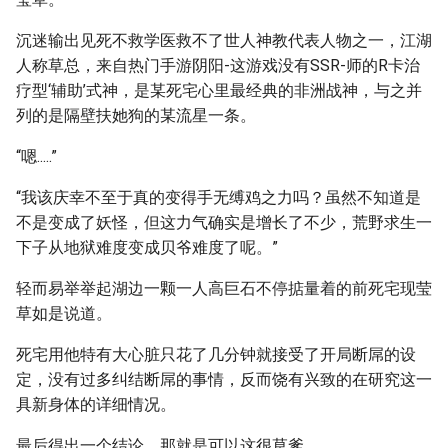
沉迷输出见死不救学医救不了世人神教代表人物之一，江湖
人称草总，来自热门手游阴阳-这游戏没有SSR-师的R卡治
疗型‘辅助’式神，是某死宅心里最经典的非洲战神，与之并
列的是隔壁扶她狗的某流星一条。
“嗯.....”
“我该庆幸不至于真的变得手无缚鸡之力吗？虽然不知道是
不是变成了妖怪，但这力气确实是增长了不少，荒野求生一
下子从地狱难度变成贝爷难度了呢。”
轻而易举举起湖边一颗一人高巨石不停掂量着的前死宅现莹
草如是说道。
死宅用他特有大心脏只花了几分钟就接受了开局断屌的设
定，没有过多纠结断屌的事情，反而饶有兴致的在研究这一
具新身体的详细情况。
最后得出一个结论，那就是可以这很草爹。