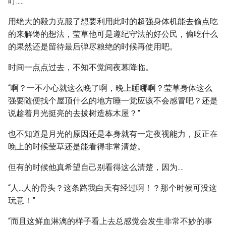
盯.....
用绝大的毅力克服了想要利用此时的超强身体机能去偷点吃
的来解馋的想法，莹草他可是遵纪守法的好公民，偷吃什么
的果然还是留待最后弹尽粮绝的时候再使用吧。
时间一点点过去，不知不觉间夜幕降临。
“啊？一不小心就这么晚了啊，晚上睡哪啊？莹草身体这么
强要随便找个屋顶什么的地方睡一觉应该不会感冒吧？还是
说趁着月光挺亮的去拔树造栋木屋？”
也不知道是月光的原因还是本身就有一定夜视能力，反正在
晚上的时候莹草还是能看得非常清楚。
但有的时候他真希望自己别看得这么清楚，因为....
“人...人的骨头？这条路我白天有经过啊！？那个时候可没这
玩意！”
“而且这鲜血淋漓的样子看上去总感觉会发生非常不妙的事