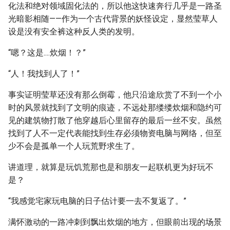
化法和绝对领域固化法的，所以他这快速奔行几乎是一路圣
光暗影相随——作为一个古代背景的妖怪设定，显然莹草人
设是没有安全裤这种反人类的发明。
“嗯？这是....炊烟！？”
“人！我找到人了！”
事实证明莹草还没有那么倒霉，他只沿途欣赏了不到一个小
时的风景就找到了文明的痕迹，不远处那缕缕炊烟和隐约可
见的建筑物打散了他穿越后心里留存的最后一丝不安。虽然
找到了人不一定代表能找到生存必须物资电脑与网络，但至
少不会是孤单一个人玩荒野求生了。
讲道理，就算是玩饥荒那也是和朋友一起联机更为好玩不
是？
“我感觉宅家玩电脑的日子估计要一去不复返了。”
满怀激动的一路冲刺到飘出炊烟的地方，但眼前出现的场景