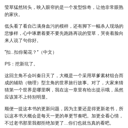
莹草猛然转头，映入眼帘的是一个发型惊奇，让他非常眼熟
的家伙。
低头看了看自己满身血污的模样，还有脚下一幅杀人现场的
悲惨样，心中琢磨着要不要先跑路再说的莹草，哭丧着脸向
来人说了句你好。
“扣....扣你菊花？”（中文）
PS：挖新坑了。
这回主角不会叫秦日天了，大概是一个采用草爹素材组合而
成的辅助（物理）型主角的世界旅行故事。对了，大家来猜
猜第一个世界是哪里啊，我在这一章里有给出提示哦，虽然
应该算不上特别明显。
顺便一提这本书的更新问题，因为主要还是得更新老书，所
以这本书大概会是每天一更的单更节奏吧。加更全看心情，
不过老书那里我都拒绝加更了.....你们也就当真的看吧。