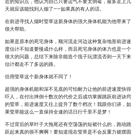
近的知识点，他认为自己只要运气不要太倒霉，最多走上几
天就应该能找到人烟了——如果真的有人的话。
在前进寻找人烟时莹草这新身体的强大身体机能为他带来了
很大帮助。
如果是原本的死宅身体，顺河流走河边这种复杂地形前进速
度估计不知道要慢成什么样，而且死宅身体的体力也是一个
很大的问题，总结下来除非能造个筏子玩漂流否则一天下来
估计都走不了多远的路。
但用莹草这个新身体就不同了！
超强的身体机能和深不见底的可怕耐力让他的前进速度快得
吓人，在付出摔倒十数次的代价之后成功掌握跳跃前进诀窍
的莹草，前进速度又往上提升了数个档次！我跟你们讲，如
果莹草能这么一直保持全速的话日行千里不是梦！
不过背后的草叶子大拖尾还有空荡荡的短裙什么的，跑动跳
跃起来真的很不爽啊！要知道现在莹草是不会反重力裙摆固