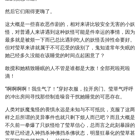
然后它们闹得更嗨了。
这大概是一些喜欢恶作剧的，相对来讲比较安全无害的小妖
怪，对普通人来讲遇到这种妖怪可能是件幸运的事情，因为
最多就是被烦一下而已总比遇到吃人的妖怪丢掉性命要好。
但对莹草来讲就属于不可忍受的级别了，鬼知道常年失眠的
她已经多久没能在该睡觉的时间点起困意了？
敢搅和她精致睡眠的人不管是谁都是大敌！全部死啦死啦
滴！
“啊啊啊啊！我生气了！”穿好衣服，拉开房门。莹草气呼呼
的冲出房间寻找那些制造噪音干扰她睡觉的可恶存在。
人类对妖魔鬼怪的畏惧永远是未知与不可抵抗，克服了这两
样之后所谓的灵异事件也就只剩下烦人而已吧？而且大概是
不久前一拳爆了只妖怪给了莹草信心，总而言之此刻暴躁的
莹草已经进入神挡杀神佛挡杀佛状态，明显狂暴化的莹草甚