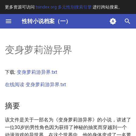
更多资源可访问
tsindex.org 多元性别搜索引擎
进行跨站搜索。
键
性转小说档案（一）
入
摘要
以
变身萝莉游异界
开
其他信息 [Processed Page
Metadata]
始
下载:
变身萝莉游异界.txt
搜
正文
在线阅读 变身萝莉游异界.txt
索
摘要
该文件是关于一部名为《变身萝莉游异界》的小说，讲述了
一位30岁的男性角色因为获得了神秘的抽奖而穿越到一个
动漫游戏的异世界。在这个世界中，他的身体变成了一名萝