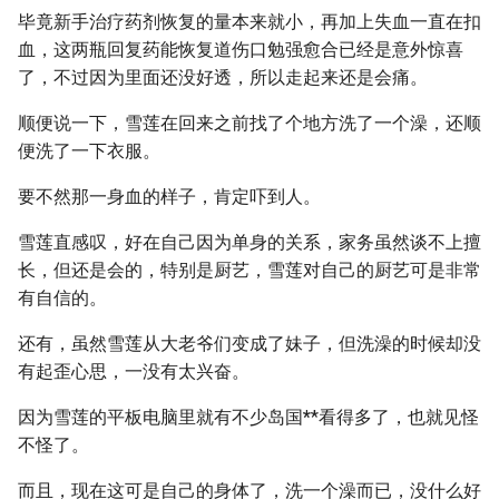
毕竟新手治疗药剂恢复的量本来就小，再加上失血一直在扣
血，这两瓶回复药能恢复道伤口勉强愈合已经是意外惊喜
了，不过因为里面还没好透，所以走起来还是会痛。
顺便说一下，雪莲在回来之前找了个地方洗了一个澡，还顺
便洗了一下衣服。
要不然那一身血的样子，肯定吓到人。
雪莲直感叹，好在自己因为单身的关系，家务虽然谈不上擅
长，但还是会的，特别是厨艺，雪莲对自己的厨艺可是非常
有自信的。
还有，虽然雪莲从大老爷们变成了妹子，但洗澡的时候却没
有起歪心思，一没有太兴奋。
因为雪莲的平板电脑里就有不少岛国
*
*看得多了，也就见怪
不怪了。
而且，现在这可是自己的身体了，洗一个澡而已，没什么好