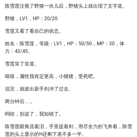
陈雪莲注视了野猪一伙儿后，野猪头上就出现了文字道。
野猪，LV1，HP：20/20.
雪莲又看了看自己的状态。
姓名：陈雪莲，等级：LV1，HP：50/50，MP：30，体
力：43/45。
雪莲笑了笑道。
嘻嘻，属性我肯定更高，小猪猪，受死吧。
说完，就拔出新手剑冲了过去。
两分钟后……。
呜哇，别追了，我知错了。
陈雪莲眼角流着泪，手里提着剑，用尽全力的飞奔着，陈雪
莲的头上显示的H还剩下差不多一半。