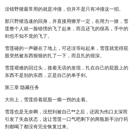
没错野猪最常用的就是冲撞，但并不是只有冲撞这一招。
那只野猪迅速的回身，并直接用獠牙一定，在用力一掀，雪
莲整个人就一脸错愣的飞了起来，而且还飞的很高，手中的
剑也不知不觉的飞了。
雪莲碰的一声砸在了地上，可还没等站起来，雪莲就觉得屁
股突然被东西狠狠的扎了一下，而且扎的很深。
雪莲艰难的回过头，接着无语的发现，扎在自己的屁股上的
东西不是别的东西，正是自己的单手剑。
第三章 隐藏任务
大街上，雪莲捂着屁股一瘸一拐的走着。
雪莲也是无奈啊，没想到被自己**之后，还因为伤口太深而
引发了失血状态，这让雪莲一口气吧剩下的两瓶新手治疗药
剂都喝了都没有完全恢复过来。