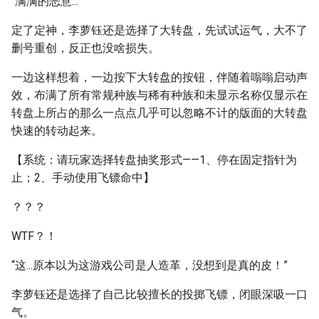
“满满的恶意...”
定了定神，李萝钰还是选择了大转盘，先试试运气，大不了
删号重创，反正也没啥损失。
一边这样想着，一边按下大转盘的按钮，伴随着嗡嗡启动声
效，布满了所有常规种族与稀有种族和未显示名称仅显示在
转盘上所占的那么一点点几乎可以忽略不计的版面的大转盘
快速的转动起来。
【系统：请玩家选择转盘抽奖形式——1、停在固定指针为
止；2、手动使用飞镖命中】
？？？
WTF？！
“这...原本以为这游戏公司是人造革，没想到是真的皮！”
李萝钰还是选择了自己比较擅长的投掷飞镖，闭眼深吸一口
气。