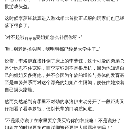
批游戏头盔。
这时候李萝钰就算进入游戏相比首批正式服的玩家们也已经
落下很多了。
“对不起啦
要姐姐怎么补偿你呀~”
好弟弟
“唔...别老是揉头啊，我明明都已经是大学生了...”
说着，李洛伊直接扑倒了床上的李萝钰，这个可爱的弟弟总
是让她忍不住宠溺，而李萝钰则不是很反抗，因为他知道自
己的姐姐又多疼他，并不会因为年龄的增长与身体的发育甚
至是血缘关系而对这个漂亮的姐姐产生隔阂，便任由她搂着
自己摸头蹭脸。
然而突然感到有哪里不对劲的李洛伊主动分开了一段距离又
仔细看了看李萝钰，便以长辈的口吻质问道。
“不是跟你说了在家里要穿我买给你的衣服嘛！不是说好了
姐姐在的时候要穿过膝踩脚袜还要把大腿露出来吗！”