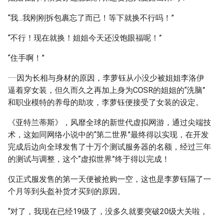
“我...我刚刚拆包裹忘了而已！等下就换不行吗！”
“不行！现在就换！姐姐今天还没饱眼福呢！”
“住手啊！”
······因为长相与身材的原因，李萝钰从小没少被姐姐李洛伊
逼着穿女装，但久而久之再加上身为COSR的姐姐的“洗脑”
和职业模特的养母的助攻，李萝钰便接受了女装的设定。
《亚特兰蒂斯》，风靡全球的新世代虚拟网游，通过尖端技
术，这如同网络小说中的“第二世界”最终得以实现，在开发
完成后边向全球发售了十万个测试服务器的名额，经过三年
的测试与调整，这个“虚拟世界”终于得以完成！
仅正式服发售的第一天便被抢购一空，这也是李萝钰隔了一
个月等到头盔补货才买到的原因。
“对了，我现在已经19级了，没多久就要突破20级大关啦，