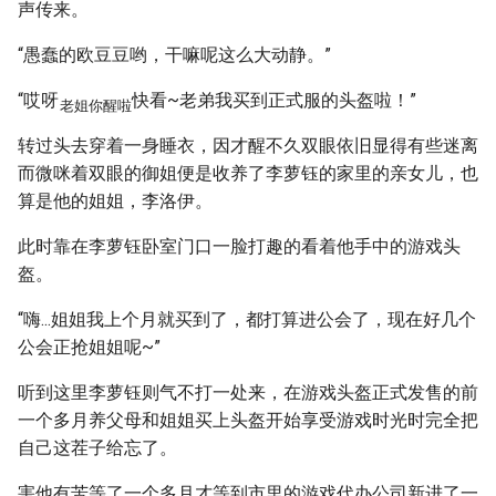
声传来。
“愚蠢的欧豆豆哟，干嘛呢这么大动静。”
“哎呀
快看~老弟我买到正式服的头盔啦！”
老姐你醒啦
转过头去穿着一身睡衣，因才醒不久双眼依旧显得有些迷离
而微咪着双眼的御姐便是收养了李萝钰的家里的亲女儿，也
算是他的姐姐，李洛伊。
此时靠在李萝钰卧室门口一脸打趣的看着他手中的游戏头
盔。
“嗨...姐姐我上个月就买到了，都打算进公会了，现在好几个
公会正抢姐姐呢~”
听到这里李萝钰则气不打一处来，在游戏头盔正式发售的前
一个多月养父母和姐姐买上头盔开始享受游戏时光时完全把
自己这茬子给忘了。
害他有苦等了一个多月才等到市里的游戏代办公司新进了一