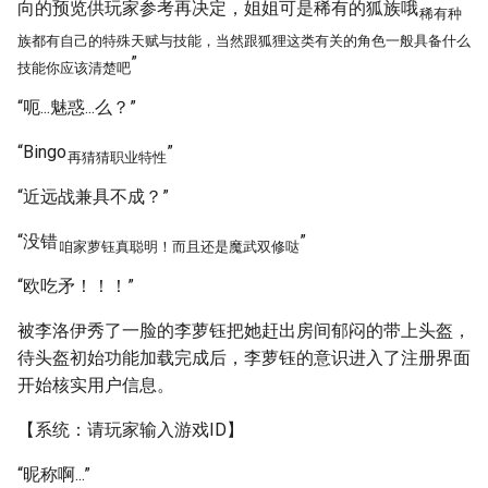
向的预览供玩家参考再决定，姐姐可是稀有的狐族哦
稀有种
族都有自己的特殊天赋与技能，当然跟狐狸这类有关的角色一般具备什么
”
技能你应该清楚吧
“呃...魅惑...么？”
“Bingo
”
再猜猜职业特性
“近远战兼具不成？”
“没错
”
咱家萝钰真聪明！而且还是魔武双修哒
“欧吃矛！！！”
被李洛伊秀了一脸的李萝钰把她赶出房间郁闷的带上头盔，
待头盔初始功能加载完成后，李萝钰的意识进入了注册界面
开始核实用户信息。
【系统：请玩家输入游戏ID】
“昵称啊...”