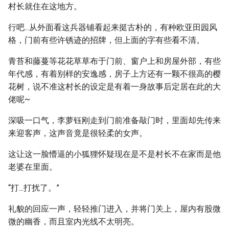
村长就住在这地方。
行吧...从外面看这兵器铺看起来挺古朴的，有种欧亚田园风
格，门前有些许锈迹的招牌，但上面的字有些看不清。
青苔和藤蔓等花花草草布于门前、窗户上和房屋外部，有些
年代感，有着别样的安逸感，房子上方还有一颗不很高的樱
花树，说不准这村长的设定是有着一身故事后定居在此的大
佬呢~
深吸一口气，李萝钰刚走到门前准备敲门时，里面却先传来
来迎客声，这声音竟是很轻柔的女声。
这让这一脸懵逼的小狐狸怀疑现在是不是村长不在家而是他
老婆在里面。
“打...打扰了。”
礼貌的回应一声，轻轻推门进入，并将门关上，屋内有股微
微的幽香，而且室内光线不太明亮。