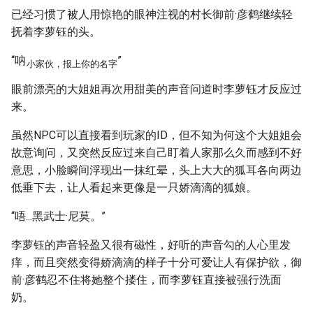
已经习惯了被人用惊艳的眼神注视的村长御前·彦鹤继续轻
抚着李萝钰的头。
“呐
”
小家伙，报上你的名字
眼前漂亮的大姐姐再次用甜美的声音问道时李萝钰才反应过
来。
虽然NPC可以直接看到玩家的ID，但不知为何这个大姐姐会
故意询问，又突然反应过来自己盯着人家那么久而感到不好
意思，小脸瞬间浮现出一抹红晕，头上大大的狐耳各向两边
低垂下去，让人看起来更像是一只娇滴滴的狐娘。
“唔...黑武士·尼莫。”
李萝钰的声音轻盈又很有磁性，好听的声音勾的人心里发
痒，而且突然变得娇滴滴的样子十分可爱让人有保护欲，御
前·彦鹤忍不住将她整个搂住，而李萝钰直接被强行洗面
奶。