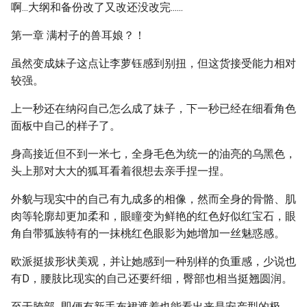
啊...大纲和备份改了又改还没改完......
第一章 满村子的兽耳娘？！
虽然变成妹子这点让李萝钰感到别扭，但这货接受能力相对
较强。
上一秒还在纳闷自己怎么成了妹子，下一秒已经在细看角色
面板中自己的样子了。
身高接近但不到一米七，全身毛色为统一的油亮的乌黑色，
头上那对大大的狐耳看着很想去亲手捏一捏。
外貌与现实中的自己有九成多的相像，然而全身的骨骼、肌
肉等轮廓却更加柔和，眼瞳变为鲜艳的红色好似红宝石，眼
角自带狐族特有的一抹桃红色眼影为她增加一丝魅惑感。
欧派挺拔形状美观，并让她感到一种别样的负重感，少说也
有D，腰肢比现实的自己还要纤细，臀部也相当挺翘圆润。
至于胯部...即便有新手布裙遮着也能看出来是安产型的极