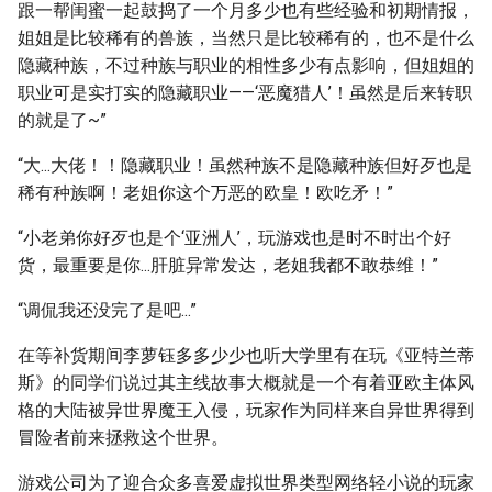
跟一帮闺蜜一起鼓捣了一个月多少也有些经验和初期情报，
姐姐是比较稀有的兽族，当然只是比较稀有的，也不是什么
隐藏种族，不过种族与职业的相性多少有点影响，但姐姐的
职业可是实打实的隐藏职业——‘恶魔猎人’！虽然是后来转职
的就是了~”
“大...大佬！！隐藏职业！虽然种族不是隐藏种族但好歹也是
稀有种族啊！老姐你这个万恶的欧皇！欧吃矛！”
“小老弟你好歹也是个‘亚洲人’，玩游戏也是时不时出个好
货，最重要是你...肝脏异常发达，老姐我都不敢恭维！”
“调侃我还没完了是吧...”
在等补货期间李萝钰多多少少也听大学里有在玩《亚特兰蒂
斯》的同学们说过其主线故事大概就是一个有着亚欧主体风
格的大陆被异世界魔王入侵，玩家作为同样来自异世界得到
冒险者前来拯救这个世界。
游戏公司为了迎合众多喜爱虚拟世界类型网络轻小说的玩家