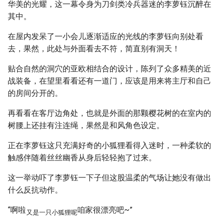
华美的光耀，这一幕令身为刀剑类冷兵器迷的李萝钰沉醉在
其中。
在屋内发呆了一小会儿逐渐适应的光线的李萝钰向别处看
去，果然，此处与外面看去不符，简直别有洞天！
贴合自然的洞穴的亚欧相结合的设计，陈列了众多精美的近
战装备，在望里看看还有一道门，应该是用来将主厅和自己
的房间分开的。
再看看在客厅边角处，也就是外面的那颗樱花树的在室内的
树腰上还挂有注连绳，果然是和风角色设定。
正在李萝钰这只充满好奇的小狐狸看得入迷时，一种柔软的
触感伴随着丝丝幽香从身后轻轻抱了过来。
这一举动吓了李萝钰一下子但这股温柔的气场让她没有做出
什么反抗动作。
“啊啦
咱家很漂亮吧~”
又是一只小狐狸呢