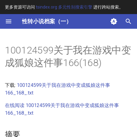
更多资源可访问
tsindex.org 多元性别搜索引擎
进行跨站搜索。
键
性转小说档案（一）
入
摘要
以
100124599关于我在游戏中变
开
其他信息 [Processed Page
成狐娘这件事166(168)
Metadata]
始
搜
正文
下载:
100124599关于我在游戏中变成狐娘这件事
索
166_168_.txt
在线阅读 100124599关于我在游戏中变成狐娘这件事
166_168_.txt
摘要