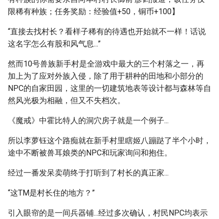
限稀有种族；任务奖励：经验值+50，铜币+100】
“直接去找村长？看样子稀有的待遇也开始就不一样！话说
这名字怎么有股和风气息...”
然而10号兽族新手村是全游戏中最大的三个村落之一，再
加上为了应对外族入侵，除了用于耕种的田地和小部分的
NPC的自家田园，这里的一切建筑地表等设计都与森林等自
然风光极为相融，但又不失档次。
《魔戒》中霍比特人的洞穴房子就是一个例子...
所以李萝钰这个路痴就在新手村里瞎姬八蹦跶了半个小时，
途中不断被兽耳娘类的NPC和玩家询问和抱住。
经过一番发呆卖萌终于打听到了村长的真正家...
“这TM是村长住的地方？”
引入眼帘的是一间兵器铺...经过多次确认，村民NPC均表示