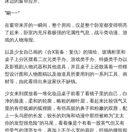
床边的窗帘拉开。
“唰——”
在窗帘来开的一瞬间，整个房间，仅是整个卧室都变得明亮
了起来，卧室内充斥着极强的宅属性气息，战斗类动漫、游
戏的人物海报。
以及少女自己画的《合X装备：复仇》的墙绘、玻璃柜里和
桌子上分区摆着二次元类手办、游戏类手办、特摄类手办以
及影视剧人物武器和其他道具，并且桌子上还散落着一些模
型设计图和人物图稿以及做道具所要用到的一系列工具、画
材等，由此看得出来这家伙不缺钱。
少女来到摆放着一堆化妆品桌子前看了看镜子里的自己，白
净的脸庞，柔和的轮廓，略粗的柳叶眉，看起来比较强气又
显的有些狐媚的狐狸眼，有些高挺的鼻子和粉嫩的双唇，配
上一头乌密的长发，较长的刘海和动漫中那些被称为“太太
你的发型很危险”的马尾，看着像是个有着一股英气但又有
些受气的漂亮女生，再加上不怎么宽的肩距，纤细的腰肢和