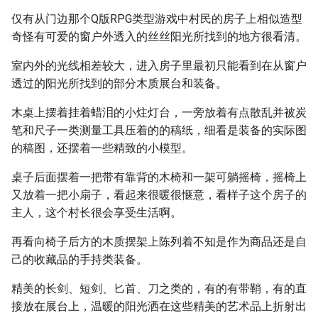
仅有从门边那个Q版RPG类型游戏中村民的房子上相似造型
奇怪有可爱的窗户外透入的丝丝阳光所找到的地方很看清。
室内外的光线相差较大，进入房子里最初只能看到在从窗户
透过的阳光所找到的部分木质展台和装备。
木桌上摆着挂着蜡泪的小炷灯台，一旁放着有点散乱并被炭
笔和尺子一类测量工具压着的的稿纸，细看是装备的实际图
的稿图，还摆着一些精致的小模型。
桌子后面摆着一把带有靠背的木椅和一架可躺摇椅，摇椅上
又放着一把小扇子，看起来很暖很惬意，看样子这个房子的
主人，这个村长很会享受生活啊。
再看向椅子后方的木质摆架上陈列着不知是作为商品还是自
己的收藏品的手持类装备。
精美的长剑、短剑、匕首、刀之类的，有的有带鞘，有的直
接放在展台上，温暖的阳光洒在这些精美的艺术品上折射出