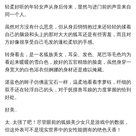
轻柔好听的年轻女声从身后传来，显然与进门前的声音来自
同一个人。
虽然对方没有什么恶意，但从身后悄悄抱过来还轻轻的揉着
自己的脑袋和头上的那对大大的狐耳还是有些害羞，而且对
方好像很享受自己毛发的蓬松柔软的手感。
转身看去，是一名狐族美女，耳朵、发色、尾巴等毛色均为
看起来暖暖的雪白色，姣好的五官精致的脸庞，虽然身穿一
身宽大的白色浴衣但婀娜的身材还是难以掩藏。
湛蓝色的眸子仿佛蓝宝石一样，温柔地看着李萝钰，纤细的
双手还在轻浮自己的头，对于抚摸兽耳娘的力度掌握的恰到
好处。
好美...
太...太强了吧！尽管眼前的狐娘美少女只是游戏中的数据，
但这外表可不是现实世界中的女性能拥有的绝色天香！