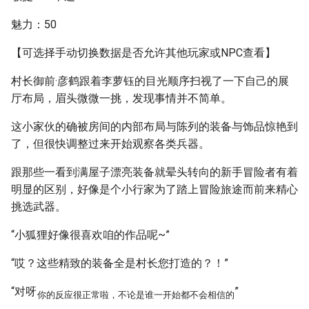
魅力：50
【可选择手动切换数据是否允许其他玩家或NPC查看】
村长御前·彦鹤跟着李萝钰的目光顺序扫视了一下自己的展
厅布局，眉头微微一挑，发现事情并不简单。
这小家伙的确被房间的内部布局与陈列的装备与饰品惊艳到
了，但很快调整过来开始观察各类兵器。
跟那些一看到满屋子漂亮装备就晕头转向的新手冒险者有着
明显的区别，好像是个小行家为了踏上冒险旅途而前来精心
挑选武器。
“小狐狸好像很喜欢咱的作品呢~”
“哎？这些精致的装备全是村长您打造的？！”
“对呀
”
你的反应很正常啦，不论是谁一开始都不会相信的