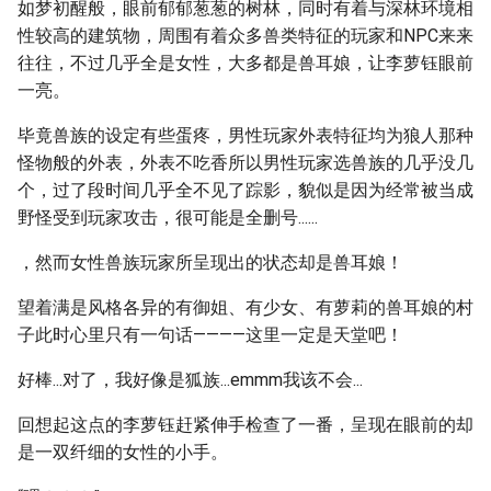
如梦初醒般，眼前郁郁葱葱的树林，同时有着与深林环境相
性较高的建筑物，周围有着众多兽类特征的玩家和NPC来来
往往，不过几乎全是女性，大多都是兽耳娘，让李萝钰眼前
一亮。
毕竟兽族的设定有些蛋疼，男性玩家外表特征均为狼人那种
怪物般的外表，外表不吃香所以男性玩家选兽族的几乎没几
个，过了段时间几乎全不见了踪影，貌似是因为经常被当成
野怪受到玩家攻击，很可能是全删号......
，然而女性兽族玩家所呈现出的状态却是兽耳娘！
望着满是风格各异的有御姐、有少女、有萝莉的兽耳娘的村
子此时心里只有一句话————这里一定是天堂吧！
好棒...对了，我好像是狐族...emmm我该不会...
回想起这点的李萝钰赶紧伸手检查了一番，呈现在眼前的却
是一双纤细的女性的小手。