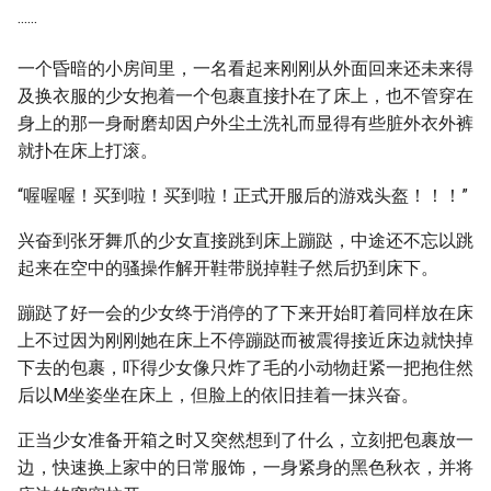
······
一个昏暗的小房间里，一名看起来刚刚从外面回来还未来得
及换衣服的少女抱着一个包裹直接扑在了床上，也不管穿在
身上的那一身耐磨却因户外尘土洗礼而显得有些脏外衣外裤
就扑在床上打滚。
“喔喔喔！买到啦！买到啦！正式开服后的游戏头盔！！！”
兴奋到张牙舞爪的少女直接跳到床上蹦跶，中途还不忘以跳
起来在空中的骚操作解开鞋带脱掉鞋子然后扔到床下。
蹦跶了好一会的少女终于消停的了下来开始盯着同样放在床
上不过因为刚刚她在床上不停蹦跶而被震得接近床边就快掉
下去的包裹，吓得少女像只炸了毛的小动物赶紧一把抱住然
后以M坐姿坐在床上，但脸上的依旧挂着一抹兴奋。
正当少女准备开箱之时又突然想到了什么，立刻把包裹放一
边，快速换上家中的日常服饰，一身紧身的黑色秋衣，并将