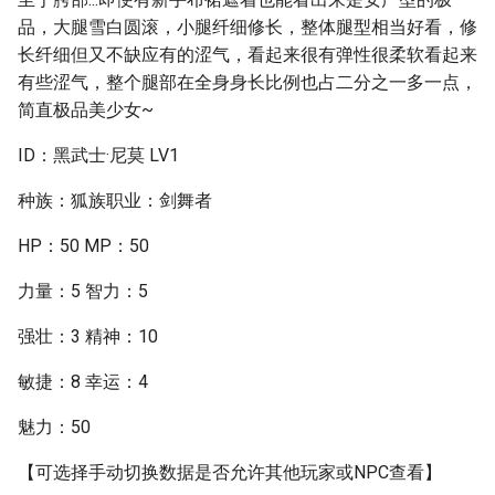
品，大腿雪白圆滚，小腿纤细修长，整体腿型相当好看，修
长纤细但又不缺应有的涩气，看起来很有弹性很柔软看起来
有些涩气，整个腿部在全身身长比例也占二分之一多一点，
简直极品美少女~
ID：黑武士·尼莫 LV1
种族：狐族职业：剑舞者
HP：50 MP：50
力量：5 智力：5
强壮：3 精神：10
敏捷：8 幸运：4
魅力：50
【可选择手动切换数据是否允许其他玩家或NPC查看】