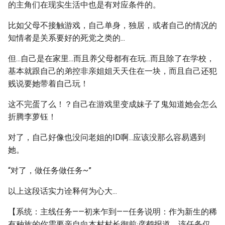
的主角们在现实生活中也是有对应条件的。
比如父母不接触游戏，自己单身，独居，或者自己的情况的
知情者是关系要好的死党之类的...
但...自己是在家里...而且养父母都有在玩...而且除了在学校，
基本就跟自己的弟控非亲姐姐天天住在一块，而且自己还犯
贱说要她带着自己玩！
这不完蛋了么！？自己在游戏里变成妹子了鬼知道她会怎么
折腾李萝钰！
对了，自己好像也没问老姐的ID啊...应该没那么容易遇到
她。
“对了，做任务做任务~”
以上这段话实力诠释何为心大...
【系统：主线任务——初来乍到——任务说明：作为新生的稀
有种族的你需要亲自向本村村长御前·彦鹤报道，该任务仅