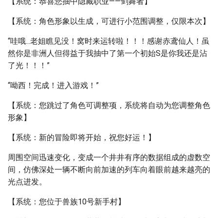
【系统：恭喜您抽中隐藏职业——剑舞者】
【系统：角色形象以生成，可进行小范围调整，仅限本次】
“哇哦...老姐瞧见没！窝时来运转啦！！！感谢赤鸢仙人！虽
然你是非洲人但得益于我抽中了第一个初始S是你我还是沾
了光！！！”
“呦西！完成！进入游戏！”
【系统：您跳过了角色可调整项，系统将自动为您调整角色
形象】
【系统：新的冒险即将开始，祝您好运！】
周围空间迅速变化，变成一个井井有序的数据组成的虚数空
间，仿佛深处一辆不断向前加速的列车向着眼前越来越亮的
光点进发。
【系统：您位于兽族10号新手村】