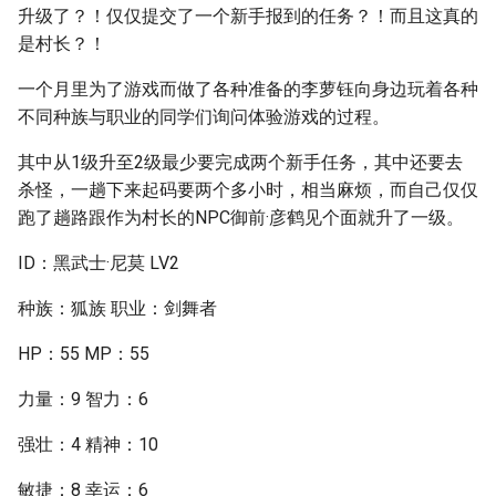
升级了？！仅仅提交了一个新手报到的任务？！而且这真的
是村长？！
一个月里为了游戏而做了各种准备的李萝钰向身边玩着各种
不同种族与职业的同学们询问体验游戏的过程。
其中从1级升至2级最少要完成两个新手任务，其中还要去
杀怪，一趟下来起码要两个多小时，相当麻烦，而自己仅仅
跑了趟路跟作为村长的NPC御前·彦鹤见个面就升了一级。
ID：黑武士·尼莫 LV2
种族：狐族 职业：剑舞者
HP：55 MP：55
力量：9 智力：6
强壮：4 精神：10
敏捷：8 幸运：6