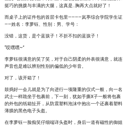
挺巧的挑拨与丰满的大腿，这真是...胸再大点就好了！
而桌子上的证件包的首层卡包里————岚葶综合学院学生证
——姓名：李萝钰、性别：男、学号：
没错，这货，是个蓝孩子！不折不扣的蓝孩子！
“哎嘿嘿~”
李萝钰很满意的笑了笑，对于自己阴柔的外表很满意，就连
声音也是难以辨别性别的偏低的少年音。
对了，该开箱了！
鼓捣好一会儿就是为了向进行一项隆重的仪式一般，向一名
武士一样跪坐于包裹前，下一刻，犹如手撕X子一般将包裹
的外包的纸箱扯开，从防震塑料泡沫中抱出一个还裹着塑料
薄膜的黑色电子头盔。
在李萝钰一脸痴笑仔细端详头盔时，身后一道有磁性的御姐