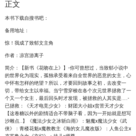
正文
本书下载自搜书吧：
备用地址：
惊！我成了致郁文主角
作者：凉宫游离子
简介：【新书《花吻在上》】-你可曾想过，当致郁小说中
的世界化为现实，孤独承受着来自全世界的恶意的女主，心
中怀有怎样的绝望？所以，才要回到故事之初，去改变一
切，带给女主以幸福。当宁雪穿梭在各个次元世界拯救了一
个又一个女主，最后回头时才发现，被拯救的人其实是……-
已拯救：《天才电竞少女》：财团大小姐x贫苦天才少女
【这卷糖以外的剧情适合不带脑子看，因为一开始就是想写
沙雕点…】《魔法少女之冰斩白雨》：魅魔x魔法少女《武
侠》：青楼花魁x魔教教主《海的女儿魔改版》：人鱼公主x