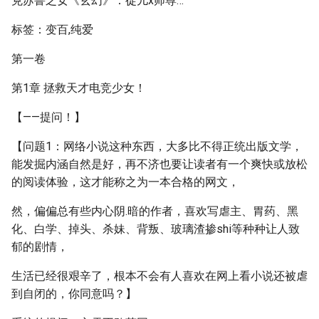
克苏鲁之女《玄幻》：徒儿x师尊…
标签：变百,纯爱
第一卷
第1章 拯救天才电竞少女！
【——提问！】
【问题1：网络小说这种东西，大多比不得正统出版文学，
能发掘内涵自然是好，再不济也要让读者有一个爽快或放松
的阅读体验，这才能称之为一本合格的网文，
然，偏偏总有些内心阴.暗的作者，喜欢写虐主、胃药、黑
化、白学、掉头、杀妹、背叛、玻璃渣掺shi等种种让人致
郁的剧情，
生活已经很艰辛了，根本不会有人喜欢在网上看小说还被虐
到自闭的，你同意吗？】