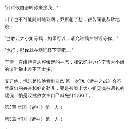
“到时候自会叫你来接我。”
叫了也不可能随叫随到啊，乔斯想了想，很苦逼很恭敬地
说：
“岂敢让大小姐等我，如果可以，请允许我在附近等你。”
“也行，那你就在网吧楼下等吧……”
宁雪一直维持着从容镇定的神态，和记忆中这位宁雪大小姐
的谈吐举止差不了太多。
支开他，也只是怕他看到自己‘第一次’玩《诸神之战》会不
禁露出的兴奋和好奇劲儿，要是被看出大小姐灵魂被调包的
端倪，怕是没拯救女主自己就先打出GG了。
第3章 华国《诸神》第一人！
第3章 华国《诸神》第一人！