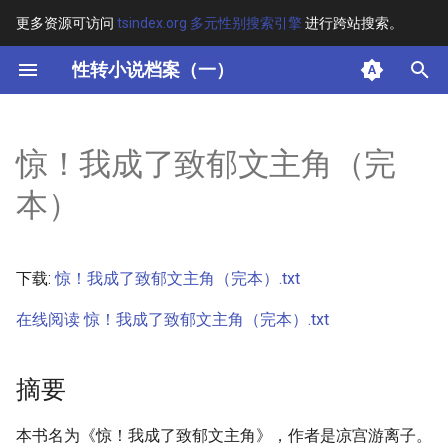
更多资源可访问
tsindex.org 多元性别搜索引擎
进行跨站搜索。
键
性转小说档案（一）
入
摘要
以
惊！我成了致郁文主角（完
开
其他信息 [Processed Page
本）
Metadata]
始
搜
正文
下载:
惊！我成了致郁文主角（完本）.txt
索
在线阅读 惊！我成了致郁文主角（完本）.txt
摘要
本书名为《惊！我成了致郁文主角》，作者是凉宫游离子。