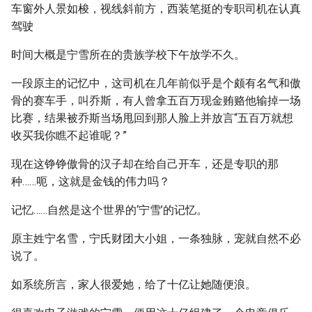
车窗外人景如梭，视线斜前方，西装笔挺的专职司机在认真
驾驶
时间大概是宁雪所在的贵族学校下午放学不久。
一段原主的记忆中，这司机在几年前似乎是个颇有名气和傲
骨的赛车手，叫乔斯，有人曾拿五百万现金贿赂他输掉一场
比赛，结果被乔斯当场甩回到那人脸上并放言“五百万就想
收买我你瞧不起谁呢？”
现在这铮铮傲骨的汉子却在给自己开车，还是专职的那
种……呃，这就是金钱的伟力吗？
记忆……自然是这个世界的‘宁雪’的记忆。
原主姓宁名雪，宁氏财团大小姐，一条独脉，宠就自然不必
说了。
如系统所言，家人很爱她，给了十亿让她随便浪。