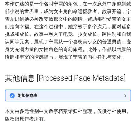
本作讲述的是一个名叫宁雪的角色，在一次意外中穿越到致
郁小说的世界里，成为女主角的命运拯救者。故事开篇，宁
雪意识到她必须改变致郁文中的剧情，帮助那些受苦的女主
们走向幸福。在这个过程中，她穿梭于多个次元，面对诸多
挑战和成长。故事中融入了电竞、少女成长、跨性别和自我
认同等元素，展现了宁雪从一个喜欢美少女的普通男孩，变
身为充满力量的女性角色的奇幻旅程。此外，作品以幽默的
语调和丰富的情感描写，展现了宁雪的内心挣扎与变化。
其他信息 [Processed Page Metadata]
附加信息表
本文由多元性别中文数字档案馆归档整理，仅供存档使用。
版权归原作者所有。