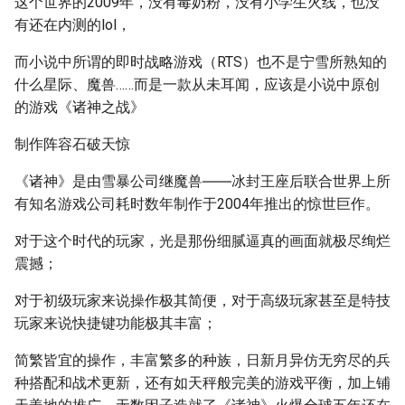
这个世界的2009年，没有毒奶粉，没有小学生火线，也没
有还在内测的lol，
而小说中所谓的即时战略游戏（RTS）也不是宁雪所熟知的
什么星际、魔兽……而是一款从未耳闻，应该是小说中原创
的游戏《诸神之战》
制作阵容石破天惊
《诸神》是由雪暴公司继魔兽――冰封王座后联合世界上所
有知名游戏公司耗时数年制作于2004年推出的惊世巨作。
对于这个时代的玩家，光是那份细腻逼真的画面就极尽绚烂
震撼；
对于初级玩家来说操作极其简便，对于高级玩家甚至是特技
玩家来说快捷键功能极其丰富；
简繁皆宜的操作，丰富繁多的种族，日新月异仿无穷尽的兵
种搭配和战术更新，还有如天秤般完美的游戏平衡，加上铺