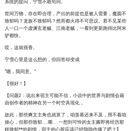
系统的提问，宁雪不敢苟同。
世间万物，存在即合理，产出的前提也是被人需要，魔圆不
致郁吗？龙族不致郁吗？然而都火得不可思议。君不见某些
人一口一个虚渊玄老贼、江南老贼，一看到更新跑得比阿米
驴都快。
哎，这就很香。
宁雪心里是这么想的，但回答却变成
“嗯，我同意。”
【很好！】
【问题2：说出来宿主可能不信，小说中的世界与剧情会藉
由创作者的精神在另一个时空具现化，
故此，那些爽文主角也就算了，咱羡慕还来不及，用不着咱
操心，但那些致郁……嘶……一想到可怜的女主酱即将经历那
样致郁**的剧情，宿主的心脏应该已经隐隐作痛了吧？】