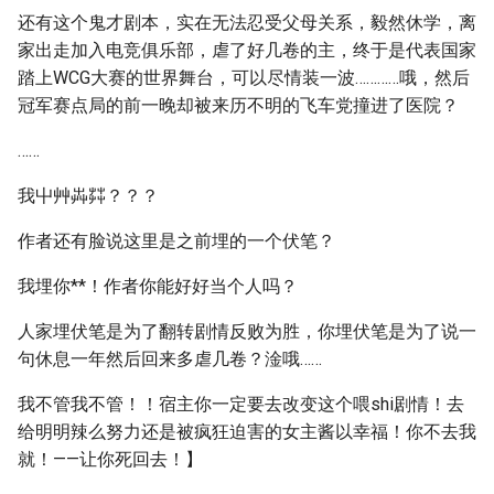
还有这个鬼才剧本，实在无法忍受父母关系，毅然休学，离
家出走加入电竞俱乐部，虐了好几卷的主，终于是代表国家
踏上WCG大赛的世界舞台，可以尽情装一波…………哦，然后
冠军赛点局的前一晚却被来历不明的飞车党撞进了医院？
……
我屮艸芔茻？？？
作者还有脸说这里是之前埋的一个伏笔？
我埋你**！作者你能好好当个人吗？
人家埋伏笔是为了翻转剧情反败为胜，你埋伏笔是为了说一
句休息一年然后回来多虐几卷？淦哦……
我不管我不管！！宿主你一定要去改变这个喂shi剧情！去
给明明辣么努力还是被疯狂迫害的女主酱以幸福！你不去我
就！——让你死回去！】