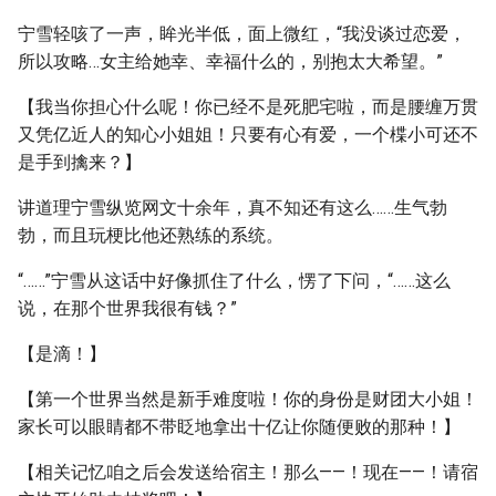
宁雪轻咳了一声，眸光半低，面上微红，“我没谈过恋爱，
所以攻略…女主给她幸、幸福什么的，别抱太大希望。”
【我当你担心什么呢！你已经不是死肥宅啦，而是腰缠万贯
又凭亿近人的知心小姐姐！只要有心有爱，一个楪小可还不
是手到擒来？】
讲道理宁雪纵览网文十余年，真不知还有这么……生气勃
勃，而且玩梗比他还熟练的系统。
“……”宁雪从这话中好像抓住了什么，愣了下问，“……这么
说，在那个世界我很有钱？”
【是滴！】
【第一个世界当然是新手难度啦！你的身份是财团大小姐！
家长可以眼睛都不带眨地拿出十亿让你随便败的那种！】
【相关记忆咱之后会发送给宿主！那么——！现在——！请宿