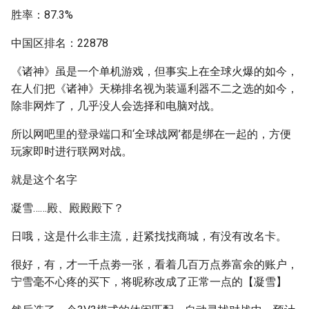
胜率：87.3%
中国区排名：22878
《诸神》虽是一个单机游戏，但事实上在全球火爆的如今，
在人们把《诸神》天梯排名视为装逼利器不二之选的如今，
除非网炸了，几乎没人会选择和电脑对战。
所以网吧里的登录端口和‘全球战网’都是绑在一起的，方便
玩家即时进行联网对战。
就是这个名字
凝雪……殿、殿殿殿下？
日哦，这是什么非主流，赶紧找找商城，有没有改名卡。
很好，有，才一千点劵一张，看着几百万点券富余的账户，
宁雪毫不心疼的买下，将昵称改成了正常一点的【凝雪】