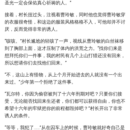
圣光一定会保佑真心祈祷的人。”
接着，村长扭过头，注视着曹玲敏，同时他也觉得曹玲敏穿
的衣服很奇怪，和这边的服装风格格格不入，可他却并不讨
厌，反而觉得非常的诱人。
“咳咳。”村长尴尬的轻咳了一声，视线从曹玲敏的白丝袜移
到了胸部上面，这才压制了体内的洪荒之力。“找你们来是
想拜托你们一件事，我的村民有几个上山打猎还没有回来，
所以想请你们去找他们回来。”
“不，这山上有怪物，从上个月开始进去的人就没有一个出
来过。”少年第一个拒绝了这件事。
“瓦尔特，你因为偷窃被判了十六年刑期对吧？只要你们接
受，无论能否找回来生还者，你们都可以获得自由，你也不
希望十六年的牢狱把你的前程都毁掉吧？”村长开出了非常
诱人的条件。
“等等，我犯了……”从在囚车上的时候，曹玲敏就好奇自己是