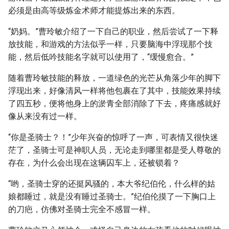
必须是由高等级炼金术师才能提炼出来的东西。
“奶妈。”曹玲敏介绍了一下自己的职业，然后尝试了一下释
放技能，和游戏的方法似乎一样，只要脑海中浮现那个技
能，然后低吟技能名字就可以使用了，“缓慢愈合。”
随着曹玲敏技能的释放，一道绿色的光芒从角落少年的脚下
浮现出来，好像清风一样将他包裹在了其中，技能效果持续
了四五秒，便将他身上的淤青全部消除了下去，疼痛感就好
像从来没有过一样。
“你是圣骑士？！”少年兴奋的惊呼了一声，可表情又很快迷
茫了，圣骑士可是神职人员，无论走到哪里都是受人尊敬的
存在，为什么会出现在这辆囚车上，还被锁着？
“哟，圣骑士穿的还挺风骚的，本大爷纪伯伦，什么样的姑
娘都睡过，就是没有睡过圣骑士。”纪伯伦摸了一下胸口上
的刀疤，仿佛对圣骑士完全不感冒一样。