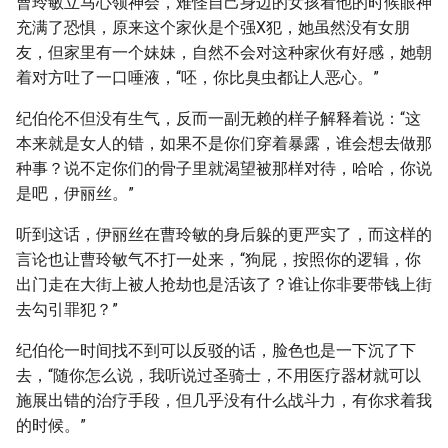
曹玲敏立马心领神会，难怪自己身边的女孩看他的时候眼神
充满了恐惧，原来这个家伙是个强X犯，她虽然没有女朋
友，但家里有一个妹妹，自然不会对这种家伙有好感，她朝
着对方吐了一口唾液，“呸，你比臭虫都让人恶心。”
纪伯伦不但没有生气，反而一副无赖的样子解释着说：“这
本来就是女人的错，如果不是你们穿着暴露，谁会想去做那
种事？说不定你们的骨子里就渴望被那样对待，哈哈，你说
是吧，伊丽丝。”
听到这话，伊丽丝在曹玲敏的身后躲的更严实了，而这样的
言论也让曹玲敏气不打一处来，“狗屁，按照你的逻辑，你
出门走在大街上被人抢劫也是活该了？谁让你非要带钱上街
去勾引罪犯？”
纪伯伦一时间找不到可以反驳的话，脸色也是一下沉了下
去，“随你怎么说，我听说过圣骑士，不用医疗器材就可以
施展出错的治疗手段，但几乎没有什么战斗力，有你求着我
的时候。”