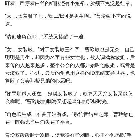
盯着自己穿着白丝的细腿还有小短裙，脸颊不免泛起红晕。
“太……太羞耻了吧，我……我可是男生啊。”曹玲敏小声的说
道。
“请创建角色ID。”系统又提醒了一遍。
“女……女装敏。”对于女装敏三个字，曹玲敏也是无奈，自己
明明是男生，却因为名字有些女性化，被人调戏称敏姐，后
来传的人越来越多，整个公会的人都开始叫他敏姐，或者是
女装敏了。不过，最后的角色用这样的ID来结束异世界，也
算随了公会那帮兄弟的心愿吧。
“如果那帮人还在……别说女装敏了，就算天天穿女装又能怎
么样呢。”曹玲敏的脑海又想起当年的那些时光。
“角色ID生成，准备开始游戏。”系统音结束之际，曹玲敏也
在一阵强光当中消失在了平台。
曹玲敏缓缓睁开双眼，便觉得有些刺眼，心里不免感叹“异