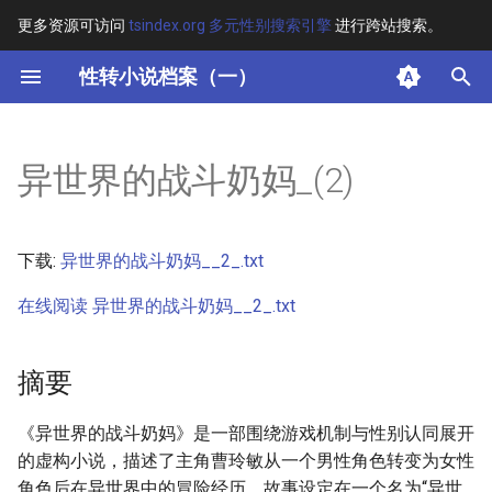
更多资源可访问
tsindex.org 多元性别搜索引擎
进行跨站搜索。
键
性转小说档案（一）
入
摘要
以
异世界的战斗奶妈_(2)
开
其他信息 [Processed Page
Metadata]
始
下载:
异世界的战斗奶妈__2_.txt
搜
正文
在线阅读 异世界的战斗奶妈__2_.txt
索
摘要
《异世界的战斗奶妈》是一部围绕游戏机制与性别认同展开
的虚构小说，描述了主角曹玲敏从一个男性角色转变为女性
角色后在异世界中的冒险经历。故事设定在一个名为“异世