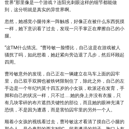
世界”那里像是一个游戏？连阳光刺眼这样的细节都能做
到，这分明就是真实的异世界啊。
忽然，她感觉小腿传来一阵触感，好像正在被什么东西抚摸
一样，她下意识看了过去，发现一只手掌正在摩擦自己的小
腿。
“这TM什么情况。”曹玲敏一脸懵比，自己这是在游戏被人
骚扰了吗，如此想着，她赶紧向旁边退了几步，然后环顾起
四周。
曹玲敏意外的发现，自己正在一辆建立在马车上面的囚牢
里，自己双手双脚也被铁铐限制住了，除此之外，自己的左
手边是一个年纪约莫十四五岁的小女孩，欧派还在发育，手
脚和自己的状况一样，只不过……她的身上并没有衣服，只
有几块零碎的布片遮挡关键性的部位，而且她的眼神充满了
恐惧，不是因为遭遇，而是害怕囚牢里的另外一个人。
顺着小女孩的视线看过去，曹玲敏这才看清了摸自己小腿的
那个人，是个典型的西方NPC，留着邋遢的胡子，胸口上有