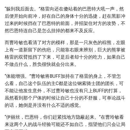
“躲到我后面去。”格雷向还在傻站着的巴恩特大吼一声，然
后便开始向前冲，好在自己的身体十分的迅捷，赶在黑影冲
过来的时候挡在了巴恩特的前面，并招架住对方的攻势，不
然巴恩特连自己是怎么挂掉的都来不及反应。
而曹玲敏也看清了对方的模样，那是一只灰色的棕熊，左眼
上有一道新留下的伤疤，只能靠右眼来辨别，巨大的熊掌被
格雷的双臂抵挡了下来，可是后者却十分的吃力，如果自己
不做点什么，胜负很快就会分出来。
“体能增强。”曹玲敏将BUFF加持在了格雷的身上，不管怎
么看，自己这个队伍的主C都是这位钢索骑士团的团长，可
不能让他发生意外，不过曹玲敏也没有只上BUFF的打算，
虽然看到那个尸体的时候让自己十分的不舒服，可单论战斗
的话，她倒是并没有什么不适的感觉。
“伊丽丝，巴恩特，你们赶紧找地方隐蔽起来。”在曹玲敏看
来这两个人的战斗经验可能还不如自己，指望他们只会让局