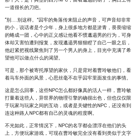
一道很长的刀疤。
“别……别这样。”囚牢的角落传来阻止的声音，可声音却非常
的小，说话者是个少年，身上很多地方都是淤青，畏畏缩缩
的蜷成一团，心中的正义感让他看不惯邋遢男的行为，可身
体却又害怕遭到报复，发现邋遢男狠狠瞪了自己一眼之后，
他赶紧把视线聚焦到了另一个男人的身上，目光中充满了希
望他可以做点什么的渴望。
可是，那个被寄托厚望的家伙，只是背对着曹玲敏他们，看
着马车外面的风景，心思丝毫不在乎囚牢里面发生的事情。
这是怎么回事，这些NPC怎么都好像真的活人一样，曹玲敏
打量着这些人，异世界的物理引擎的确很出色，但也仅仅限
于玩家与玩家之间的互动，或者是关键性的NPC，还没有到
连这种路人NPC都有自己的灵魂的程度啊。
不光如此，正常情况下，NPC的名字都会漂浮在他们的头
上，方便玩家游戏，可现在曹玲敏完全没有看到类似于文字