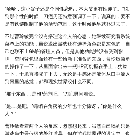
“哈哈，这小妮子还是个同性恋吗，本大爷更有性趣了。”说
到那个性的时候，刀疤男还特意强调了一下，说真的，要不
是有铁链限制了他的活动范围，这个时候他早就扑过去了。
不过曹玲敏完全没有搭理这个人的心思，她继续研究着系统
菜单上的功能，虽说退出游戏还有选择角色都是灰色的，自
己也联不上GM的管理人员，但是其他功能并没有受到影
响，空间背包里面还有一些给新手准备的东西，曹玲敏简单
的操作了一下，从里面拿出来一瓶HP药剂握在手上，犹豫
一下，干脆直接喝了下去，无论是手感还是液体从口中流入
到胃里的感觉，都和现实世界没什么不同。
“那个东西……是HP药剂吧。”刀疤男问着说。
“是……是吧。”蜷缩在角落的少年也十分惊讶，“你是什么
人？”
曹玲敏看着两个人的反应，忽然想起来，虽然自己喝的只是
游戏当中最低级的补红道具，但在游戏世界观的设定中，也