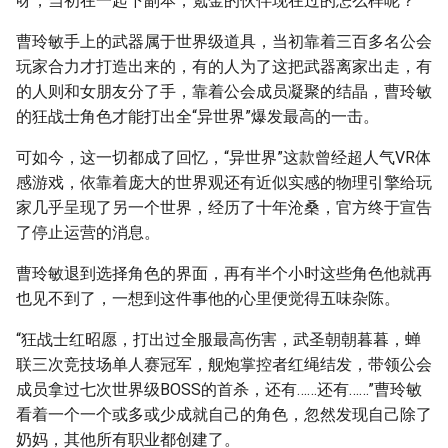
呀，当初在一起下副本，氪金的伙伴现在过的怎么样呢？”
曹玲敏手上的武器属于世界级道具，当初靠着三百多名公会
玩家合力才打造出来的，有的人为了这把武器离家出走，有
的人则和女朋友分了手，靠着公会成员凝聚的结晶，曹玲敏
的狂战士角色才能打出全“异世界”爆发最高的一击。
可如今，这一切都成了回忆，“异世界”这款曾经超人气VR体
感游戏，依靠着庞大的世界观还有近似实感的物理引擎给玩
家几乎呈现了另一个世界，经历了十年沧桑，官方终于宣告
了停止运营的消息。
曹玲敏退到选择角色的界面，再有半个小时这些角色他就再
也见不到了，一想到这件事他的心里便觉得五味杂陈。
“狂战士红昭愿，打出过全服最高伤害，武圣朝朝暮暮，蝉
联三次竞技场单人赛冠军，舰炮掌控者红绳结发，带领公会
成员拿过七次世界级BOSS的首杀，还有……还有……”曹玲敏
看着一个一个或多或少成就自己的角色，忽然发现自己除了
奶妈，其他所有职业都创建了。