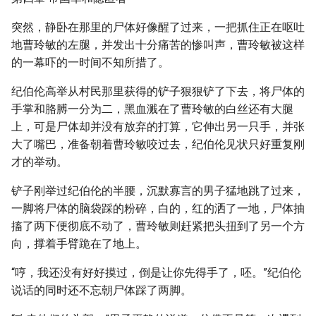
突然，静卧在那里的尸体好像醒了过来，一把抓住正在呕吐
地曹玲敏的左腿，并发出十分痛苦的惨叫声，曹玲敏被这样
的一幕吓的一时间不知所措了。
纪伯伦高举从村民那里获得的铲子狠狠铲了下去，将尸体的
手掌和胳膊一分为二，黑血溅在了曹玲敏的白丝还有大腿
上，可是尸体却并没有放弃的打算，它伸出另一只手，并张
大了嘴巴，准备朝着曹玲敏咬过去，纪伯伦见状只好重复刚
才的举动。
铲子刚举过纪伯伦的半腰，沉默寡言的男子猛地跳了过来，
一脚将尸体的脑袋踩的粉碎，白的，红的洒了一地，尸体抽
搐了两下便彻底不动了，曹玲敏则赶紧把头扭到了另一个方
向，撑着手臂跪在了地上。
“哼，我还没有好好摸过，倒是让你先得手了，呸。”纪伯伦
说话的同时还不忘朝尸体踩了两脚。