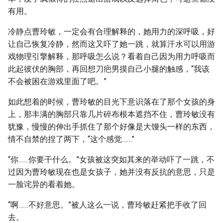
有用。
冷静点曹玲敏，一定会有合理解释的，她用力的深呼吸，好
让自己恢复冷静，然而这又吓了她一跳，就算汗水可以用游
戏物理引擎解释，那呼吸怎么说？看着自己因为用力呼吸而
此起彼伏的胸部，再回想刀疤男摸自己小腿的触感，“我该
不会被困在游戏里面了吧。”
如此想着的时候，曹玲敏的目光下意识落在了那个女孩的身
上，那丰满的胸部只靠几片碎布根本遮挡不住，曹玲敏没有
犹豫，慢慢的伸出手抓住了那个好像是大馒头一样的东西，
情不自禁的捏了两下，“这个感觉……”
“你……你要干什么。”女孩被这突如其来的举动吓了一跳，不
过因为曹玲敏现在也是女孩子，她并没有反抗的意思，只是
一脸诧异的看着她。
“啊……不好意思。”被人这么一说，曹玲敏赶紧把手收了回
去。