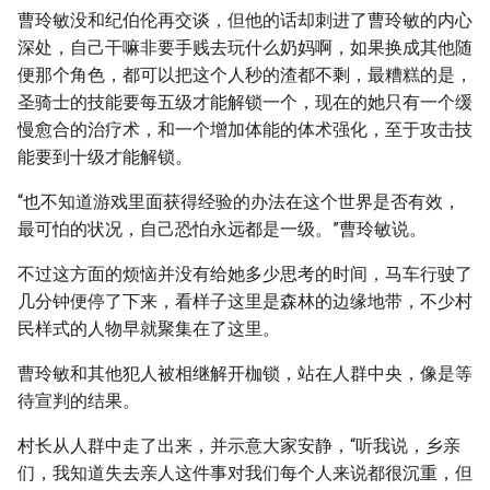
曹玲敏没和纪伯伦再交谈，但他的话却刺进了曹玲敏的内心
深处，自己干嘛非要手贱去玩什么奶妈啊，如果换成其他随
便那个角色，都可以把这个人秒的渣都不剩，最糟糕的是，
圣骑士的技能要每五级才能解锁一个，现在的她只有一个缓
慢愈合的治疗术，和一个增加体能的体术强化，至于攻击技
能要到十级才能解锁。
“也不知道游戏里面获得经验的办法在这个世界是否有效，
最可怕的状况，自己恐怕永远都是一级。”曹玲敏说。
不过这方面的烦恼并没有给她多少思考的时间，马车行驶了
几分钟便停了下来，看样子这里是森林的边缘地带，不少村
民样式的人物早就聚集在了这里。
曹玲敏和其他犯人被相继解开枷锁，站在人群中央，像是等
待宣判的结果。
村长从人群中走了出来，并示意大家安静，“听我说，乡亲
们，我知道失去亲人这件事对我们每个人来说都很沉重，但