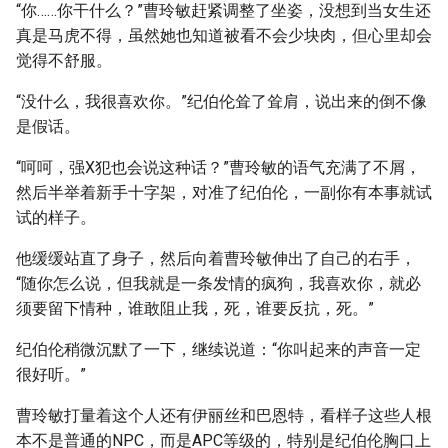
“你……你干什么？”曹玲敏赶紧调整了坐姿，没想到当女生还
真是马虎不得，虽然她也知道被看不会少块肉，但心里却会
觉得不舒服。
“没什么，我很喜欢你。”纪伯伦耸了耸肩，说出来的倒不像
是假话。
“呵呵，强X犯也会说这种话？”曹玲敏的语气充满了不屑，
然后半举着新手十字架，对准了纪伯伦，一副你有本事就试
试的样子。
他缓缓站直了身子，然后向着曹玲敏伸出了自己的右手，
“随你怎么说，但我就是一条发情的疯狗，我喜欢你，就必
须要留下情种，谁敢阻止我，死，谁要反抗，死。”
纪伯伦稍微沉默了一下，继续说道：“你叫起来的声音一定
很好听。”
曹玲敏打量着这个人还有伊丽丝和巴恩特，看样子这些人根
本不是普通的NPC，而是APC等级的，特别是纪伯伦胸口上