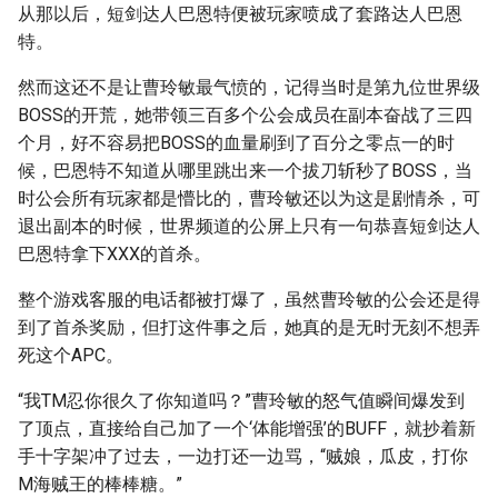
从那以后，短剑达人巴恩特便被玩家喷成了套路达人巴恩
特。
然而这还不是让曹玲敏最气愤的，记得当时是第九位世界级
BOSS的开荒，她带领三百多个公会成员在副本奋战了三四
个月，好不容易把BOSS的血量刷到了百分之零点一的时
候，巴恩特不知道从哪里跳出来一个拔刀斩秒了BOSS，当
时公会所有玩家都是懵比的，曹玲敏还以为这是剧情杀，可
退出副本的时候，世界频道的公屏上只有一句恭喜短剑达人
巴恩特拿下XXX的首杀。
整个游戏客服的电话都被打爆了，虽然曹玲敏的公会还是得
到了首杀奖励，但打这件事之后，她真的是无时无刻不想弄
死这个APC。
“我TM忍你很久了你知道吗？”曹玲敏的怒气值瞬间爆发到
了顶点，直接给自己加了一个‘体能增强’的BUFF，就抄着新
手十字架冲了过去，一边打还一边骂，“贼娘，瓜皮，打你
M海贼王的棒棒糖。”