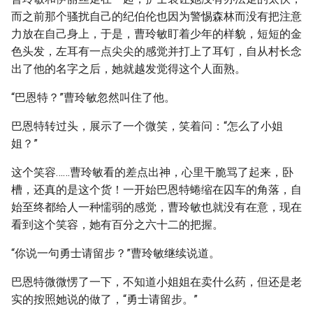
而之前那个骚扰自己的纪伯伦也因为警惕森林而没有把注意
力放在自己身上，于是，曹玲敏盯着少年的样貌，短短的金
色头发，左耳有一点尖尖的感觉并打上了耳钉，自从村长念
出了他的名字之后，她就越发觉得这个人面熟。
“巴恩特？”曹玲敏忽然叫住了他。
巴恩特转过头，展示了一个微笑，笑着问：“怎么了小姐
姐？”
这个笑容……曹玲敏看的差点出神，心里干脆骂了起来，卧
槽，还真的是这个货！一开始巴恩特蜷缩在囚车的角落，自
始至终都给人一种懦弱的感觉，曹玲敏也就没有在意，现在
看到这个笑容，她有百分之六十二的把握。
“你说一句勇士请留步？”曹玲敏继续说道。
巴恩特微微愣了一下，不知道小姐姐在卖什么药，但还是老
实的按照她说的做了，“勇士请留步。”