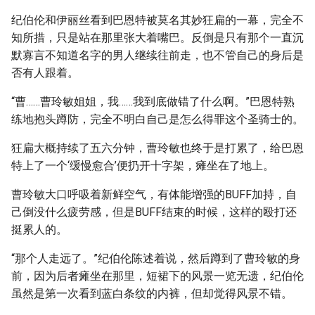
纪伯伦和伊丽丝看到巴恩特被莫名其妙狂扁的一幕，完全不
知所措，只是站在那里张大着嘴巴。反倒是只有那个一直沉
默寡言不知道名字的男人继续往前走，也不管自己的身后是
否有人跟着。
“曹……曹玲敏姐姐，我……我到底做错了什么啊。”巴恩特熟
练地抱头蹲防，完全不明白自己是怎么得罪这个圣骑士的。
狂扁大概持续了五六分钟，曹玲敏也终于是打累了，给巴恩
特上了一个‘缓慢愈合’便扔开十字架，瘫坐在了地上。
曹玲敏大口呼吸着新鲜空气，有体能增强的BUFF加持，自
己倒没什么疲劳感，但是BUFF结束的时候，这样的殴打还
挺累人的。
“那个人走远了。”纪伯伦陈述着说，然后蹲到了曹玲敏的身
前，因为后者瘫坐在那里，短裙下的风景一览无遗，纪伯伦
虽然是第一次看到蓝白条纹的内裤，但却觉得风景不错。