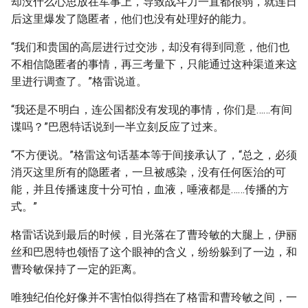
却没什么心思放在军事上，导致战斗力一直都很弱，就连日
后这里爆发了隐匿者，他们也没有处理好的能力。
“我们和贵国的高层进行过交涉，却没有得到同意，他们也
不相信隐匿者的事情，再三考量下，只能通过这种渠道来这
里进行调查了。”格雷说道。
“我还是不明白，连公国都没有发现的事情，你们是……有间
谍吗？”巴恩特话说到一半立刻反应了过来。
“不方便说。”格雷这句话基本等于间接承认了，“总之，必须
消灭这里所有的隐匿者，一旦被感染，没有任何医治的可
能，并且传播速度十分可怕，血液，唾液都是……传播的方
式。”
格雷话说到最后的时候，目光落在了曹玲敏的大腿上，伊丽
丝和巴恩特也领悟了这个眼神的含义，纷纷躲到了一边，和
曹玲敏保持了一定的距离。
唯独纪伯伦好像并不害怕似得挡在了格雷和曹玲敏之间，一