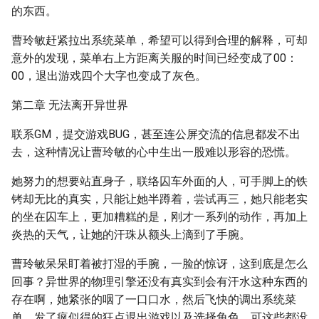
的东西。
曹玲敏赶紧拉出系统菜单，希望可以得到合理的解释，可却
意外的发现，菜单右上方距离关服的时间已经变成了00：
00，退出游戏四个大字也变成了灰色。
第二章 无法离开异世界
联系GM，提交游戏BUG，甚至连公屏交流的信息都发不出
去，这种情况让曹玲敏的心中生出一股难以形容的恐慌。
她努力的想要站直身子，联络囚车外面的人，可手脚上的铁
铐却无比的真实，只能让她半蹲着，尝试再三，她只能老实
的坐在囚车上，更加糟糕的是，刚才一系列的动作，再加上
炎热的天气，让她的汗珠从额头上滴到了手腕。
曹玲敏呆呆盯着被打湿的手腕，一脸的惊讶，这到底是怎么
回事？异世界的物理引擎还没有真实到会有汗水这种东西的
存在啊，她紧张的咽了一口口水，然后飞快的调出系统菜
单，发了疯似得的狂点退出游戏以及选择角色，可这些都没