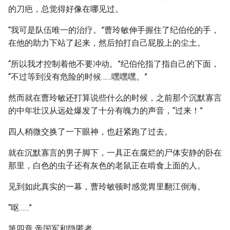
的刀疤，总觉得好像在哪见过。
“我可是队伍唯一的治疗。”曹玲敏伸手握住了纪伯伦的手，
在他的助力下站了起来，然后拍打自己屁股上的尘土。
“所以我才控制着他不要冲动。”纪伯伦指了指自己的下面，
“不过等到没有危险的时候……嘿嘿嘿。”
然而就在曹玲敏还打算说些什么的时候，之前那个沉默寡言
的中年壮汉从远处爆发了十分有魄力的声音，“过来！”
四人稍微交换了一下眼神，也赶紧跑了过去。
就在沉默寡言的男子脚下，一具正在腐烂的尸体安静的卧在
那里，白色的虫子还有灰色的老鼠正在啃食上面的人。
见到如此真实的一幕，曹玲敏顿时感觉胃里翻江倒海。
“呕……”
第四章 帝国军和隐匿者