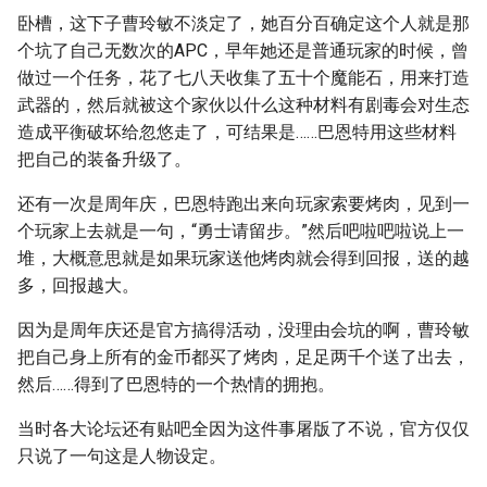
卧槽，这下子曹玲敏不淡定了，她百分百确定这个人就是那
个坑了自己无数次的APC，早年她还是普通玩家的时候，曾
做过一个任务，花了七八天收集了五十个魔能石，用来打造
武器的，然后就被这个家伙以什么这种材料有剧毒会对生态
造成平衡破坏给忽悠走了，可结果是……巴恩特用这些材料
把自己的装备升级了。
还有一次是周年庆，巴恩特跑出来向玩家索要烤肉，见到一
个玩家上去就是一句，“勇士请留步。”然后吧啦吧啦说上一
堆，大概意思就是如果玩家送他烤肉就会得到回报，送的越
多，回报越大。
因为是周年庆还是官方搞得活动，没理由会坑的啊，曹玲敏
把自己身上所有的金币都买了烤肉，足足两千个送了出去，
然后……得到了巴恩特的一个热情的拥抱。
当时各大论坛还有贴吧全因为这件事屠版了不说，官方仅仅
只说了一句这是人物设定。