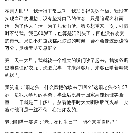
在别人眼里，我活得非常成功，我却觉得失败至极。我没有
实现自己的理想，没有坚持自己的信念，只是追逐名利而
活，为了他人而活，为了儿女而活。我多想重来一次，可惜
时不待我。我已60岁了，也算是活到头了，再也没有改变
的勇气。只是不知道我临死弥留的时候，会不会像这般遗憾
万分，灵魂无法安息呢？
第二天一大早，我就被一个粗大的嗓门吵了起来。我慢条斯
里地整理好衣服，洗漱完毕，才来到客厅。来客正啃着精致
的糕点。
我笑道：“阳老头，什么风把你吹来了啊？”这阳老头今年57
岁，是我大学时的学弟，毕业后投身于国家高能物理实验
室，一干就是三十多年。别看他平时大大咧咧脾气火暴，实
验时他可是一丝不苟，心细如发的。
老阳咧嘴一笑道：“老朋友过生日了，能不来看看吗？”