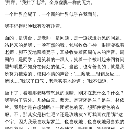
“拜拜。”我挂了电话。全身虚脱一样的无力。
一个世界崩塌了，一个新的世界似乎在我面前。
我不记得那晚我有没有睡着。
面的，是讲台，是老师，是问题，是一道我没听见的问题。
站起来的是我，一脸茫然的我，勉强收敛心神，眼睛凝视着
老师，脚不安地踩着凳子，耳朵收集着四周传来的声音。周
围的，是同学，是笑着的一群人，笑着一个被叫起来回答问
题却明显不知身在何处的傻瓜。当然，也有善意的，就是我
所努力搜索的，模糊不清的声音：“……溶液……银镜反应……
所以……”我叹了口气，老老实实地说道： “我不知道。”
坐下了，看着那双略带怒意的眼睛。刚才在想什么？什么？
我望向了窗外。几朵白云。蓝天。是蓝还是兰？是兰。林依
兰。我刚才是在想她吗？一团紫色的雾。想那件紫色的衣
服。不，那其实是粉红吧？还是玫瑰灰？可我喜欢用“紫”这
个字。因为我最喜欢紫罗兰。也喜欢她，也喜欢她最喜欢的
那件衣服。可是，等等。又分神了。听课吧，算我求你。你