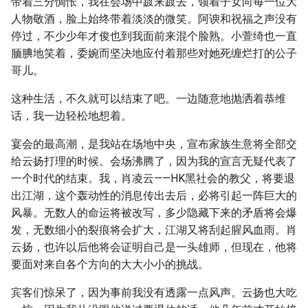
带着三分惆怅，我在会场中踱来踱去，领着子女向每一位大
人物敬酒，脸上始终带着淡淡的微笑。阿谀和祝福之声没有
停过，不少少年才俊也到我面前来混个脸熟。小萱绮也一直
腼腆地笑着，委婉而坚决地应付着那些对她死缠烂打的公子
哥儿。
这种生活，不久就可以结束了吧。一边随意地抛洒着恭维
话，我一边轻松地想着。
宴会的最高潮，是我站在场地中央，宣布家族生意将全部交
给云扬打理的时候。会场沸腾了，因为我的宣言无疑代表了
一个时代的结束。我，肖凌云——HK黑社会的教父，将要退
出江湖，这个轰动性的消息传出去后，必将引起一阵巨大的
风暴。无数人的命运将被改写，多少隐藏下来的矛盾将会爆
发，无数细小的裂痕将会扩大，江湖又将刮起腥风血雨。肖
云扬，也许以后他将会证明自己是一头雄师，但现在，他将
要面对来自各个方向的大大小小的挑战。
宾客们惊呆了，因为事前我没有透露一点风声。云扬也大吃