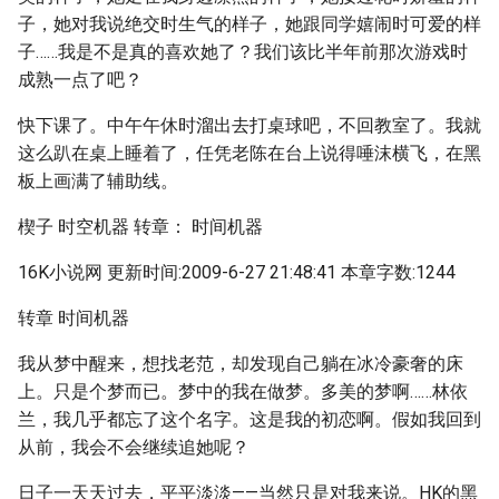
子，她对我说绝交时生气的样子，她跟同学嬉闹时可爱的样
子……我是不是真的喜欢她了？我们该比半年前那次游戏时
成熟一点了吧？
快下课了。中午午休时溜出去打桌球吧，不回教室了。我就
这么趴在桌上睡着了，任凭老陈在台上说得唾沫横飞，在黑
板上画满了辅助线。
楔子 时空机器 转章： 时间机器
16K小说网 更新时间:2009-6-27 21:48:41 本章字数:1244
转章 时间机器
我从梦中醒来，想找老范，却发现自己躺在冰冷豪奢的床
上。只是个梦而已。梦中的我在做梦。多美的梦啊……林依
兰，我几乎都忘了这个名字。这是我的初恋啊。假如我回到
从前，我会不会继续追她呢？
日子一天天过去，平平淡淡——当然只是对我来说。HK的黑