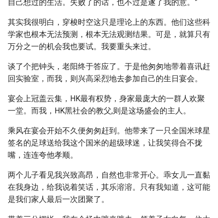
自己想过的生活。失败了的话，也不过是遂了我的意。”
其实我很明白，穿梭时空这只是理论上的东西。他们这些科
学家也根本无法预测，根本无法观测结果。可是，就算只有
万分之一的机会我也要试。我要重头来过。
谈了个把钟头，老阳终于答应了。于是他匆匆地带着喜讯赶
回实验室，而我，则兴高采烈地去参加自己的生日宴会。
宴会上冠盖云集，HK最有权势，身家最庞大的一群人欢聚
一堂。而我，HK黑社会的教父,则是这场盛会的主人。
乘风在宴会开始不久便匆匆赶到。他带来了一只全国米球星
签名的足球送给我这个国米的超级球迷，让我笑得合不拢
嘴，连连夸他孝顺。
两个儿子看见我兴致高昂，自然也非常开心。乖女儿一直黏
在我身边，给我说着笑话，其乐溶溶。只有我知道，这可能
是我们家人最后一次团聚了。