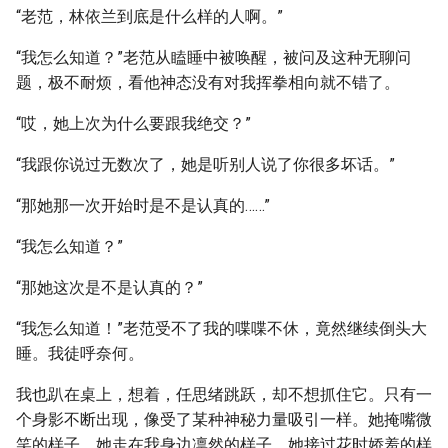
“老范，林依兰到底是什么样的人啊。”
“我怎么知道？”老范从瞌睡中被唤醒，被问及这种无聊问
题，极不耐烦，看他神态没有对我挥拳相向就不错了。
“哎，她上次为什么要跟我绝交？”
“我跟你说过无数次了，她是听别人说了你很多坏话。”
“那她那一次开始时是不是认真的……”
“我怎么知道？”
“那她这次是不是认真的？”
“我怎么知道！”老范受不了我的喋喋不休，竟然继续倒头大
睡。我徒呼奈何。
我也趴在桌上，想着，任思绪跳跃，却不想抓住它。只有一
个身影不断出现，像受了某种神秘力量吸引一样。她掩嘴微
笑的样子，她走在我身边凛然的样子，她接过花时娇羞的样