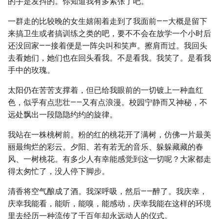
的手是发抖的。你知道我有多紧张了吧。
一群走的比较晚的女生嬉闹着走到了我面前——大概是留下
来搞卫生或者搞训练之类的吧，要不不会在放学一个小时后
还没回家——接着便是一阵尖叫和笑声。擦肩而过。我回头
去看她们，她们也在回头看我。不是看我。我笑了。是看我
手中的玫瑰。
太阳仍在苦苦支撑着，但已给我眼前的一切镀上一种血红
色，似乎有点悲壮——又有点浪漫。校园宁静而又神秘，不
远处飘出一段隐隐约约的旋律。
我站在一株桃树前。粉的红的桃花开了满树，仿佛一片最美
丽最绚烂的彩云。夕阳、若有若无的音乐、躲躲藏藏的春
风、一树桃花。有多少人有幸能感觉到这一切呢？大家都走
得太匆忙了，没人停下脚步。
清香将空气酿成了酒。我深呼吸，然后——醉了。我庆幸，
庆幸我能看，能听，能嗅，能感动，庆幸我能在这样的环境
里去经历一种流传了千百年却永远动人的仪式。