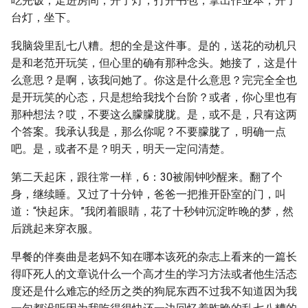
吃完饭，走进房间，开了灯，打开书包，拿出作业本，开了
台灯，坐下。
我脑袋里乱七八糟。想的全是这件事。是的，送花的动机只
是和老范开玩笑，但心里的确有那种念头。她接了，这是什
么意思？是啊，该我问她了。你这是什么意思？完完全全也
是开玩笑的心态，只是想给我找个台阶？或者，你心里也有
那种想法？哎，不要这么朦朦胧胧。是，或不是，只有这两
个答案。我承认我是，那么你呢？不要朦胧了，明确一点
吧。是，或者不是？明天，明天一定问清楚。
第二天起床，跟往常一样，6：30被闹钟吵醒来。翻了个
身，继续睡。又过了十分钟，爸爸一把推开卧室的门，叫
道：“快起床。”我闭着眼睛，花了十秒钟沉淀昨晚的梦，然
后跳起来穿衣服。
早餐的伴奏曲是老妈不知在哪本该死的杂志上看来的一篇长
得吓死人的文章说什么一个高才生的学习方法或者他生活态
度还是什么难忘的经历之类的狗屁东西不过我不知道因为我