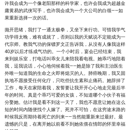
许我会成为一个像老阳那样的科学家，也许会我成为超越金
庸黄易的武侠写手，也许我会成为一个大公司的白领——如
果重新选择一次的话。
抛开思绪，我打了一通太极拳，又坐下来行功。可惜我学气
功学得太晚，难有成就了，否则以我的天赋说不定能成为一
代宗师。教我气功的保镖罗文正告诉我，从没有人像我这样
40岁以后才练成气功的。一个小时后，宴会已经结束，我
来到娱乐室，打电话叫乖女儿来陪我看电视。她乖巧地陪着
我，逗我说话，小心地伺候着我——她是除了我和主治医生
外唯一知道我的生命之火即将熄灭的人。肺癌晚期，我又固
执地不愿接受任何化疗，只吃些抗生素和止痛药。她辞掉了
工作，每天在家陪着我，发誓要让我开开心心地走完最后半
年的时间。真是个乖巧可爱的女孩，不知道哪个小伙子有福
分娶她。估计我是看不到这一天了，我也不愿意让她在这么
短的时间内随便找个人嫁了。死并不可怕，在这穷途末路的
时候我反而期待着死亡的到来——当然能重新来过最好。最
遗憾的只是，在离开她以前看不到她依偎在情郎的怀里幸福