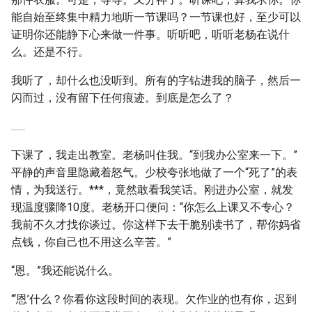
能自始至终集中精力地听一节课吗？一节课也好，至少可以
证明你还能静下心来做一件事。听听吧，听听老杨在说什
么。还是不行。
我听了，却什么也没听到。所有的字钻进我的脑子，然后一
闪而过，没有留下任何痕迹。到底是怎么了？
……
下课了，我走出教室。老杨叫住我。“到我办公室来一下。”
平静的声音里隐藏着怒气。少校夸张地做了一个“死了”的表
情，为我送行。***，竟然敢看我笑话。刚进办公室，就发
现温度骤降10度。老杨开口便问：“你怎么上课又不专心？
我前不久才找你谈过。你这样下去干脆别读书了，帮你妈省
点钱，你自己也不用这么辛苦。”
“恩。”我还能说什么。
“‘恩’什么？你看你这段时间的表现。欠作业的也有你，迟到