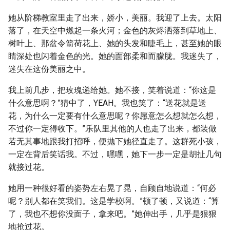
她从阶梯教室里走了出来，娇小，美丽。我迎了上去。太阳
落了，在天空中燃起一条火河；金色的灰烬洒落到草地上、
树叶上、那盆令箭荷花上、她的头发和睫毛上，甚至她的眼
睛深处也闪着金色的光。她的面部柔和而朦胧。我迷失了，
迷失在这份美丽之中。
我上前几步，把玫瑰递给她。她不接，笑着说道：“你这是
什么意思啊？”猜中了，YEAH。我也笑了：“送花就是送
花，为什么一定要有什么意思呢？你愿意怎么想就怎么想，
不过你一定得收下。”乐队里其他的人也走了出来，都装做
若无其事地跟我打招呼，便抛下她径直走了。这群死小孩，
一定在背后笑话我。不过，嘿嘿，她下一步一定是胡扯几句
就接过花。
她用一种很好看的姿势左右晃了晃，自顾自地说道：“何必
呢？别人都在笑我们。这是学校啊。”顿了顿，又说道：“算
了，我也不想你没面子，拿来吧。”她伸出手，几乎是狠狠
地抢过花。