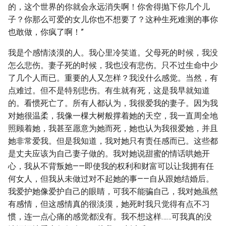
的，这个世界的你就会永远消失啊！你舍得抛下你几个儿
子？你那么可爱的女儿你也不想要了？这种生死难测的事你
也敢做，你疯了啊！”
我是个感情淡漠的人。我心里冷笑道。父母死的时候，我没
怎么悲伤。妻子死的时候，我也没有悲伤。只不过生命中少
了几个人而已。重要的人又怎样？我没什么感觉。当然，有
点难过。但不是特别悲伤。有生就有死，这是我早就知道
的。看惯死亡了。所有人都认为，我很爱我的妻子。因为我
对她很温柔，我像一棵大树般撑着她的天空，我一直周全地
照顾着她，我甚至愿意为她而死，她也认为我很爱她，并且
她非常爱我。但是我知道，我对她只有责任感而已。这些都
是丈夫应该为自己妻子做的。我对她说甜蜜的情话哄她开
心，我从不背叛她——即使我的权利和财富可以让我拥有任
何女人，但我从未做过对不起她的事——自从跟她结婚后。
我爱护她像爱护自己的眼睛，可我不能骗自己，我对她虽然
有感情，但这感情真的很淡漠，她死时我只觉得有点不习
惯，连一点心痛的感觉都没有。我不想这样……可我真的没