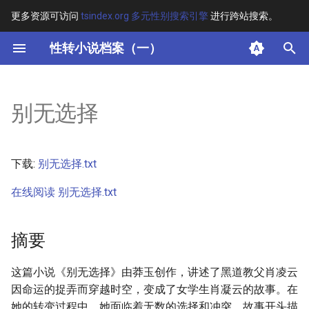
更多资源可访问
tsindex.org 多元性别搜索引擎
进行跨站搜索。
键
性转小说档案（一）
入
摘要
以
别无选择
开
其他信息 [Processed Page
Metadata]
始
下载:
别无选择.txt
搜
正文
在线阅读 别无选择.txt
索
摘要
这篇小说《别无选择》由莽玉创作，讲述了黑道教父肖凌云
因命运的捉弄而穿越时空，变成了女学生肖凝云的故事。在
她的转变过程中，她面临着无数的选择和冲突。故事开头描