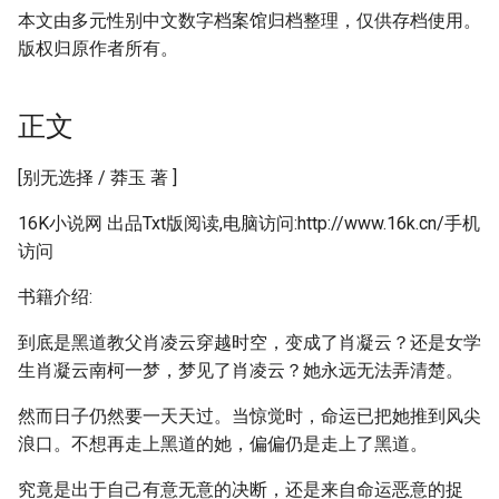
本文由多元性别中文数字档案馆归档整理，仅供存档使用。
版权归原作者所有。
正文
[别无选择 / 莽玉 著 ]
16K小说网 出品Txt版阅读,电脑访问:http://www.16k.cn/手机
访问
书籍介绍:
到底是黑道教父肖凌云穿越时空，变成了肖凝云？还是女学
生肖凝云南柯一梦，梦见了肖凌云？她永远无法弄清楚。
然而日子仍然要一天天过。当惊觉时，命运已把她推到风尖
浪口。不想再走上黑道的她，偏偏仍是走上了黑道。
究竟是出于自己有意无意的决断，还是来自命运恶意的捉