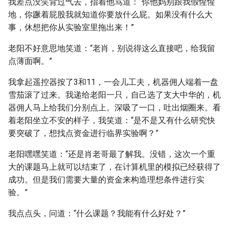
我差点没笑背过气去，指着他骂道：“你他妈别跟我假惺惺
地，你蹶着屁股我就知道你要放什么屁。如果没有什么大
事，休想把你从实验室里拖出来！”
老阳不好意思地笑道：“老肖，别说得这么直接吧，给我留
点薄面啊。”
我拿起遥控器按了3和11，一会儿工夫，机器佣人端着一盘
雪茄滚了过来。我递给老阳一只，自己选了支大中华的，机
器佣人马上给我们分别点上。深吸了一口，吐出烟圈来。看
着老阳坐立不安的样子，我笑道：“是不是又有什么研究快
要突破了，想找点资金进行临界实验啊？”
老阳嘿嘿笑道：“还是肖老哥最了解我。没错，这次一个重
大的课题马上就可以结束了，在计算机里的模拟已经获得了
成功。但是我们需要大量的资金来构造理想条件进行实
验。”
我点点头，问道：“什么课题？我能有什么好处？”