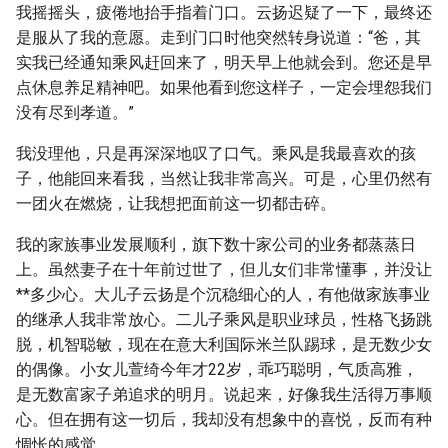
我摇摇头，疲倦地抬手指着门口。云扬迟疑了一下，最终还
是服从了我的意愿。走到门口时他突然转身说道：“爸，其
实我已经通知乘风赶回来了，明天早上他就会到。您还是早
点休息养足精神吧。如果他看到您这样子，一定会埋怨我们
没有尽到孝道。”
我没理他，只是再深深地叹了口气。乘风是我最喜欢的孩
子，他能回来看我，当然让我非常高兴。可是，心里仍然有
一团火在燃烧，让我想把面前这一切都击碎。
我的家族事业发展顺利，旗下数十家公司的业务都蒸蒸日
上。虽然妻子在十年前过世了，但儿女们非常懂事，并没让
**多少心。大儿子云扬是个沉稳细心的人，有他做家族事业
的继承人我非常放心。二儿子乘风是职业球员，性格飞扬跳
脱，机智聪敏，现在在意大利国际米兰队踢球，是无数少女
的偶像。小女儿萱绮今年才22岁，乖巧聪明，气质高雅，
是无数富家子弟追求的明月。说起来，好像我生活得万事顺
心。但在拥有这一切后，我却没有想象中的喜悦，反而有种
惆怅的感觉。