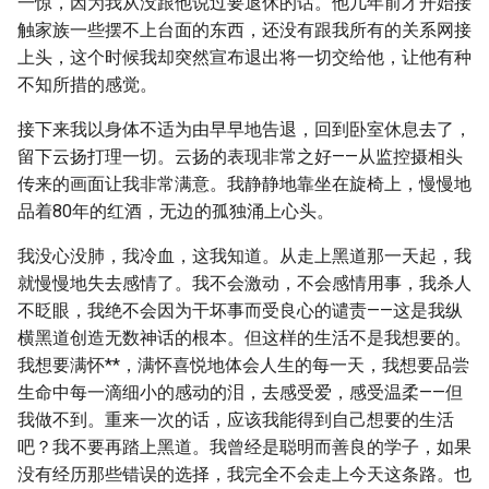
一惊，因为我从没跟他说过要退休的话。他几年前才开始接
触家族一些摆不上台面的东西，还没有跟我所有的关系网接
上头，这个时候我却突然宣布退出将一切交给他，让他有种
不知所措的感觉。
接下来我以身体不适为由早早地告退，回到卧室休息去了，
留下云扬打理一切。云扬的表现非常之好——从监控摄相头
传来的画面让我非常满意。我静静地靠坐在旋椅上，慢慢地
品着80年的红酒，无边的孤独涌上心头。
我没心没肺，我冷血，这我知道。从走上黑道那一天起，我
就慢慢地失去感情了。我不会激动，不会感情用事，我杀人
不眨眼，我绝不会因为干坏事而受良心的谴责——这是我纵
横黑道创造无数神话的根本。但这样的生活不是我想要的。
我想要满怀**，满怀喜悦地体会人生的每一天，我想要品尝
生命中每一滴细小的感动的泪，去感受爱，感受温柔——但
我做不到。重来一次的话，应该我能得到自己想要的生活
吧？我不要再踏上黑道。我曾经是聪明而善良的学子，如果
没有经历那些错误的选择，我完全不会走上今天这条路。也