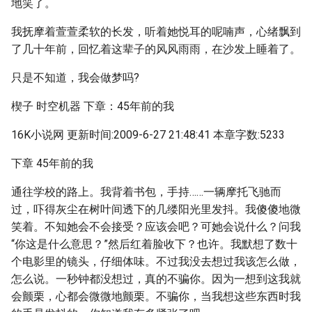
地笑了。
我抚摩着萱萱柔软的长发，听着她悦耳的呢喃声，心绪飘到
了几十年前，回忆着这辈子的风风雨雨，在沙发上睡着了。
只是不知道，我会做梦吗?
楔子 时空机器 下章：45年前的我
16K小说网 更新时间:2009-6-27 21:48:41 本章字数:5233
下章 45年前的我
通往学校的路上。我背着书包，手持……一辆摩托飞驰而
过，吓得灰尘在树叶间透下的几缕阳光里发抖。我傻傻地微
笑着。不知她会不会接受？应该会吧？可她会说什么？问我
“你这是什么意思？”然后红着脸收下？也许。我默想了数十
个电影里的镜头，仔细体味。不过我没去想过我该怎么做，
怎么说。一秒钟都没想过，真的不骗你。因为一想到这我就
会颤栗，心都会微微地颤栗。不骗你，当我想这些东西时我