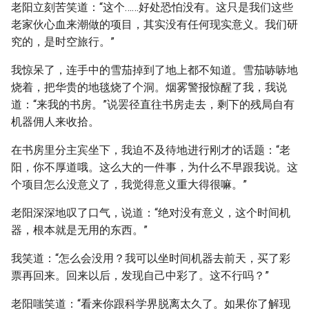
老阳立刻苦笑道：“这个……好处恐怕没有。这只是我们这些
老家伙心血来潮做的项目，其实没有任何现实意义。我们研
究的，是时空旅行。”
我惊呆了，连手中的雪茄掉到了地上都不知道。雪茄哧哧地
烧着，把华贵的地毯烧了个洞。烟雾警报惊醒了我，我说
道：“来我的书房。”说罢径直往书房走去，剩下的残局自有
机器佣人来收拾。
在书房里分主宾坐下，我迫不及待地进行刚才的话题：“老
阳，你不厚道哦。这么大的一件事，为什么不早跟我说。这
个项目怎么没意义了，我觉得意义重大得很嘛。”
老阳深深地叹了口气，说道：“绝对没有意义，这个时间机
器，根本就是无用的东西。”
我笑道：“怎么会没用？我可以坐时间机器去前天，买了彩
票再回来。回来以后，发现自己中彩了。这不行吗？”
老阳嗤笑道：“看来你跟科学界脱离太久了。如果你了解现