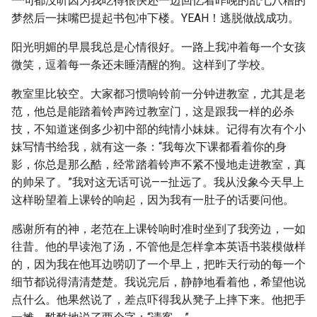
一句都没听因为我吃得很快还一边回忆着昨晚的乱七八糟的
梦然后一抹嘴巴提起书包冲下楼。YEAH！逃脱做战成功。
阳光明媚的早晨我总是心情很好。一路上我冲着每一个女孩
微笑，逗着每一条还未睡清醒的狗。这样到了学校。
教室里比较空。大家都习惯响铃前一分钟进教室，尤其是老
范，他总是能踏着铃声跨过教室门，这是跟我一样的必杀
技，不知道迷倒多少初中部的纯情小妹妹。记得有次有个小
妹写情书给我，就有这一条：“我每次下课都看着你的身
影，你总是那么酷，经常踏着铃声不紧不慢地走进教室，真
的帅呆了。”我对这无话可说——扯远了。我从没象今天早上
这样盼望着上课铃的响起，因为我有一肚子的话要问他。
感谢所有的神，老范在上课铃响时准时坐到了我旁边，一如
往昔。他的早读泡了汤，不管他是怎样拿本英语书装模做样
的，因为我在他耳边唠叨了一个早上，把昨天行动的每一个
细节都说得清清楚楚。我说完后，静静地看着他，希望他说
点什么。他果然说了，差点吓得我从凳子上摔下来。他把手