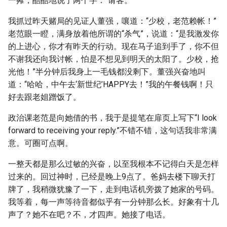
一摊，酷酷地说了两个字：“请客。”
我抓过昨天赌局的见证人董强，嚷道：“少校，老范赖帐！”
老范眼一瞪，满身放着他所谓的“杀气”，说道：“是我激发你
的上进心，你才有昨天的行动。现在马子追到手了，你不但
不谢我还向我讨帐，怕是不想见到明天的太阳了。少校，抢
光他！”半分钟后我身上一毛钱都没剩下。董强兴奋地叫
道：“哈哈，中午去‘新世纪’HAPPY去！”我的午餐钱啊！只
好去跟老姐蹭饭了。
政治课老范是向她借的书，我于是提笔在扉页上写下“I look
forward to receiving your reply.”不错不错，这句话我非常满
意。可圈可点啊。
一整天都是那么过敏的兴奋，以至我根本不记得白天是怎样
过来的。回过神时，已经是晚上9点了。爸妈去楼下聊天打
牌了，我稍微犹豫了一下，走到电话机旁拨了她家的号码。
我等着，每一声等待音都似乎有一分钟那么长。好象有十几
声了？她不在吧？不，才四声。她接了电话。