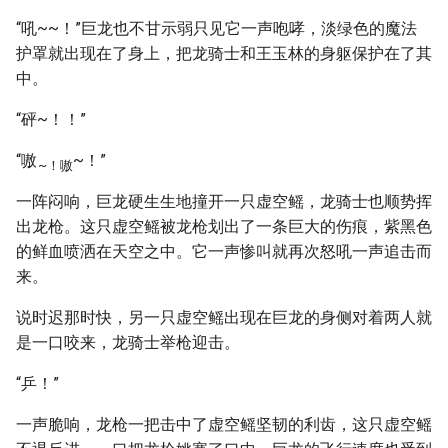
“吼~~！”巨龙也不甘示弱只见它一声咆哮，淡绿色的魔法
护罩就出现在了身上，把龙骑士和王玉林的身躯保护在了其
中。
“砰~！！”
“嗷
~！”
~！嗷
一阵闷响，巨龙硬生生地撞开一只虚空鳐，龙骑士也顺势挥
出龙枪。这只虚空鳐被龙枪划出了一条巨大的伤痕，紫黑色
的鲜血喷洒在天空之中。它一声惨叫就再次怒吼一声追击而
来。
说时迟那时快，另一只虚空鳐出现在巨龙的身侧对着两人就
是一口咬来，龙骑士举枪迎击。
“乒！”
一声脆响，龙枪一把击中了虚空鳐坚韧的利齿，这只虚空鳐