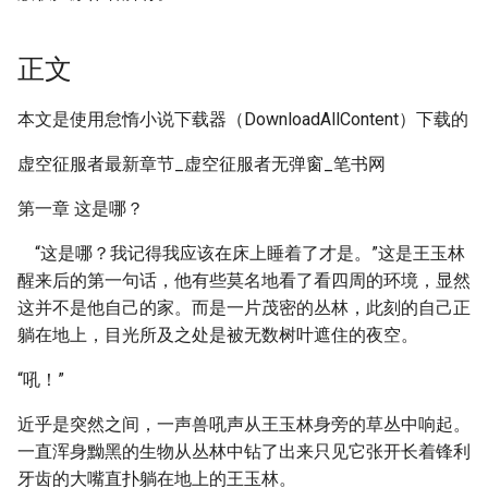
正文
本文是使用怠惰小说下载器（DownloadAllContent）下载的
虚空征服者最新章节_虚空征服者无弹窗_笔书网
第一章 这是哪？
“这是哪？我记得我应该在床上睡着了才是。”这是王玉林
醒来后的第一句话，他有些莫名地看了看四周的环境，显然
这并不是他自己的家。而是一片茂密的丛林，此刻的自己正
躺在地上，目光所及之处是被无数树叶遮住的夜空。
“吼！”
近乎是突然之间，一声兽吼声从王玉林身旁的草丛中响起。
一直浑身黝黑的生物从丛林中钻了出来只见它张开长着锋利
牙齿的大嘴直扑躺在地上的王玉林。