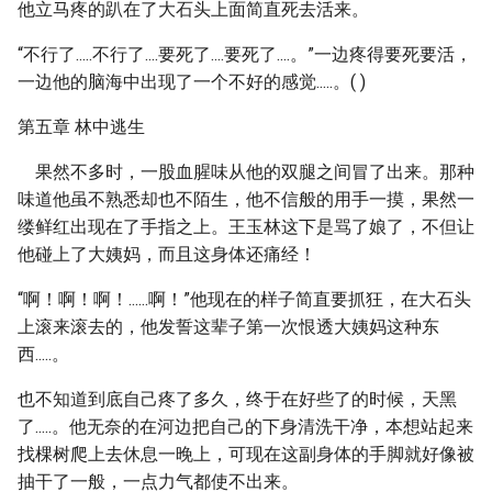
他立马疼的趴在了大石头上面简直死去活来。
“不行了.....不行了....要死了....要死了....。”一边疼得要死要活，
一边他的脑海中出现了一个不好的感觉.....。( )
第五章 林中逃生
果然不多时，一股血腥味从他的双腿之间冒了出来。那种
味道他虽不熟悉却也不陌生，他不信般的用手一摸，果然一
缕鲜红出现在了手指之上。王玉林这下是骂了娘了，不但让
他碰上了大姨妈，而且这身体还痛经！
“啊！啊！啊！......啊！”他现在的样子简直要抓狂，在大石头
上滚来滚去的，他发誓这辈子第一次恨透大姨妈这种东
西.....。
也不知道到底自己疼了多久，终于在好些了的时候，天黑
了.....。他无奈的在河边把自己的下身清洗干净，本想站起来
找棵树爬上去休息一晚上，可现在这副身体的手脚就好像被
抽干了一般，一点力气都使不出来。