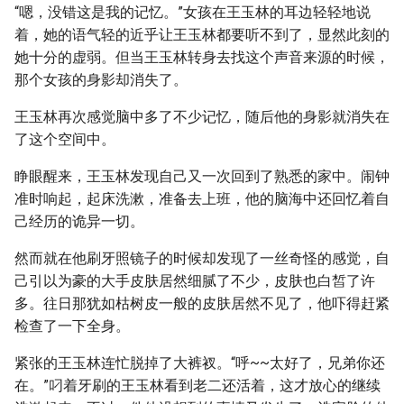
“嗯，没错这是我的记忆。”女孩在王玉林的耳边轻轻地说
着，她的语气轻的近乎让王玉林都要听不到了，显然此刻的
她十分的虚弱。但当王玉林转身去找这个声音来源的时候，
那个女孩的身影却消失了。
王玉林再次感觉脑中多了不少记忆，随后他的身影就消失在
了这个空间中。
睁眼醒来，王玉林发现自己又一次回到了熟悉的家中。闹钟
准时响起，起床洗漱，准备去上班，他的脑海中还回忆着自
己经历的诡异一切。
然而就在他刷牙照镜子的时候却发现了一丝奇怪的感觉，自
己引以为豪的大手皮肤居然细腻了不少，皮肤也白皙了许
多。往日那犹如枯树皮一般的皮肤居然不见了，他吓得赶紧
检查了一下全身。
紧张的王玉林连忙脱掉了大裤衩。“呼~~太好了，兄弟你还
在。”叼着牙刷的王玉林看到老二还活着，这才放心的继续