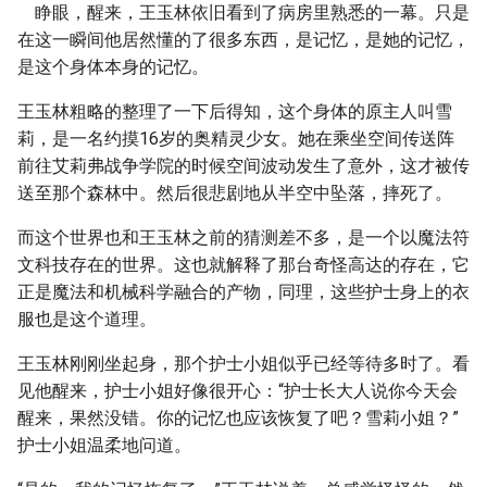
睁眼，醒来，王玉林依旧看到了病房里熟悉的一幕。只是
在这一瞬间他居然懂的了很多东西，是记忆，是她的记忆，
是这个身体本身的记忆。
王玉林粗略的整理了一下后得知，这个身体的原主人叫雪
莉，是一名约摸16岁的奥精灵少女。她在乘坐空间传送阵
前往艾莉弗战争学院的时候空间波动发生了意外，这才被传
送至那个森林中。然后很悲剧地从半空中坠落，摔死了。
而这个世界也和王玉林之前的猜测差不多，是一个以魔法符
文科技存在的世界。这也就解释了那台奇怪高达的存在，它
正是魔法和机械科学融合的产物，同理，这些护士身上的衣
服也是这个道理。
王玉林刚刚坐起身，那个护士小姐似乎已经等待多时了。看
见他醒来，护士小姐好像很开心：“护士长大人说你今天会
醒来，果然没错。你的记忆也应该恢复了吧？雪莉小姐？”
护士小姐温柔地问道。