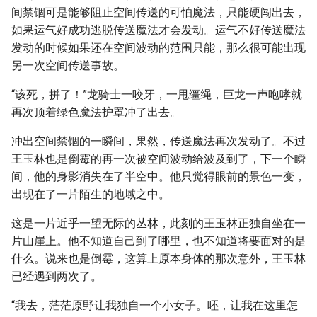
间禁锢可是能够阻止空间传送的可怕魔法，只能硬闯出去，
如果运气好成功逃脱传送魔法才会发动。运气不好传送魔法
发动的时候如果还在空间波动的范围只能，那么很可能出现
另一次空间传送事故。
“该死，拼了！”龙骑士一咬牙，一甩缰绳，巨龙一声咆哮就
再次顶着绿色魔法护罩冲了出去。
冲出空间禁锢的一瞬间，果然，传送魔法再次发动了。不过
王玉林也是倒霉的再一次被空间波动给波及到了，下一个瞬
间，他的身影消失在了半空中。他只觉得眼前的景色一变，
出现在了一片陌生的地域之中。
这是一片近乎一望无际的丛林，此刻的王玉林正独自坐在一
片山崖上。他不知道自己到了哪里，也不知道将要面对的是
什么。说来也是倒霉，这算上原本身体的那次意外，王玉林
已经遇到两次了。
“我去，茫茫原野让我独自一个小女子。呸，让我在这里怎