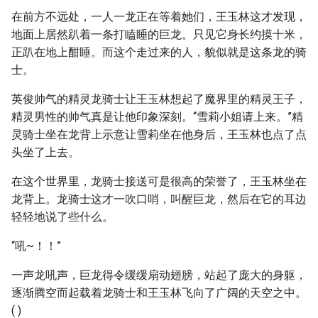
在前方不远处，一人一龙正在等着她们，王玉林这才发现，
地面上居然趴着一条打瞌睡的巨龙。只见它身长约摸十米，
正趴在地上酣睡。而这个走过来的人，貌似就是这条龙的骑
士。
英俊帅气的精灵龙骑士让王玉林想起了魔界里的精灵王子，
精灵男性的帅气真是让他印象深刻。“雪莉小姐请上来。”精
灵骑士坐在龙背上示意让雪莉坐在他身后，王玉林也点了点
头坐了上去。
在这个世界里，龙骑士接送可是很高的荣誉了，王玉林坐在
龙背上。龙骑士这才一吹口哨，叫醒巨龙，然后在它的耳边
轻轻地说了些什么。
“吼~！！”
一声龙吼声，巨龙得令缓缓扇动翅膀，站起了庞大的身躯，
逐渐腾空而起载着龙骑士和王玉林飞向了广阔的天空之中。
( )