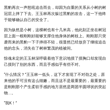
黑豹再次一声怒吼追击而去，却因为自重的关系从小树的树
冠层上摔了下去。王玉林再次躲过黑豹的攻击，这一下他终
于能够确认自己的安全了。
因为纵然是小树，这棵树也有十几米高，他此刻正坐在树冠
层上面一根刚刚好能够支撑住他身体的树枝上。刚刚那只突
袭而来的黑豹一下子摔得不轻，很显然已经放弃了继续追击
他的念头，消失在了树林繁茂的植被间。
惊魂未定的王玉林深呼吸着他下意识地摸了摸胸口却发现自
己摸到了别的东西，而且手感似乎有些不对。
“什么情况？”王玉林一低头，这下才发现了不对劲之处，原
来他的手可没有这么细嫩，而且这不是最重要的，最重要的
是刚刚那个产生柔软手感的地方居然是两团半圆球状的突起
物.....。
“我K！”