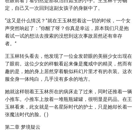
在眼前看了看仍然是那双洁白如玉的小手。王玉林十分确
定，自己又一次回到这副女孩子的身躯中了。
“这又是什么情况？”就在王玉林想着这一切的时候，一个女
声突然响起了：“你醒了呀？你真是幸运，原本我们只是抱
着试一试的想法去搜索的没想到这次事故居然还有幸存
者。”
王玉林转头看去，他发现了一位金发碧眼的美丽少女出现在
了眼前。这位少女的样貌看起来像是魔戒中的精灵，然而有
趣的是，她的身上居然穿着貌似科幻片里才有的衣装。这衣
服全身一体纯白，几乎没有多余的地方。
她就这样朝着王玉林所在的病床走了过来，同时还推着一辆
小推车。小推车上放着一堆瓶瓶罐罐，很明显是药品。在王
玉林看来，此女就是一名星际时代的护士，只是她却长着一
张魔法时代的脸。( )
第二章 梦境疑云