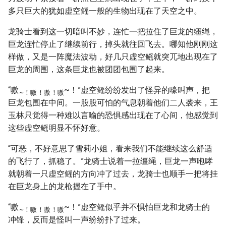
多只巨大的犹如虚空鳐一般的生物出现在了天空之中。
龙骑士看到这一切暗叫不妙，连忙一把拉住了巨龙的缰绳，
巨龙连忙停止了继续前行，掉头就往回飞去。哪知他刚刚这
样做，又是一阵魔法波动，好几只虚空鳐就突兀地出现在了
巨龙的周围，这条巨龙也被团团包围了起来。
“嗷
~！”虚空鳐纷纷发出了怪异的嚎叫声，把
~！嗷
！嗷
！嗷
巨龙包围在中间。一股股可怕的气息朝着他们二人袭来，王
玉林只觉得一种难以言喻的恐惧感出现在了心间，他感觉到
这些虚空鳐明显不怀好意。
“可恶，不好意思了雪莉小姐，看来我们不能继续这么舒适
的飞行了，抓稳了。”龙骑士说着一拉缰绳，巨龙一声咆哮
就朝着一只虚空鳐的方向冲了过去，龙骑士也顺手一把将挂
在巨龙身上的龙枪握在了手中。
“嗷
~！”虚空鳐似乎并不惧怕巨龙和龙骑士的
~！嗷
！嗷
！嗷
冲锋，反而是怪叫一声纷纷扑了过来。