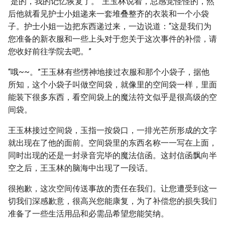
“是的，我的记忆恢复了。”王玉林说着，总感觉怪怪的，然
后他就看见护士小姐递来一套堆叠整齐的衣装和一个小袋
子。护士小姐一边把东西递过来，一边说道：“这是我们为
您准备的新衣服和一些上头对于您关于这次事件的补偿，请
您收好前往学院去吧。”
“哦~~。”王玉林有些愣神地接过衣服和那个小袋子，据他
所知，这个小袋子叫做空间袋，就像里的空间袋一样，里面
能装下很多东西，看空间袋上的魔法符文似乎是很高级的空
间袋。
王玉林接过空间袋，玉指一按袋口，一排光芒所形成的文字
就出现在了他的面前。空间袋里的东西名称一一写在上面，
同时出现的还是一封录音完毕的魔法信函。这封信函飘向半
空之后，王玉林的脑海中出现了一段话。
很抱歉，这次空间传送事故的责任在我们。让您遭受到这一
切我们深感歉意，很高兴您能康复，为了补偿您的损失我们
准备了一些生活用品和必需品希望您能笑纳。