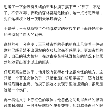
思考了一下会没有头绪的王玉林摸了摸下巴：“算了，不想
了。不管在哪，夜晚的森林都是危险的，这一点肯定没错，
先在这树杈上过一夜明天早晨再说。”
于是乎，王玉林就找了个稍微稳定的树杈坐在上面静静地开
始等待起了白天的到来。
森林的夜十分寒冷，王玉林奇怪的是他的身上只穿着一件破
烂的已经分辨不出原貌的衣服却丝毫不感觉冷。更加奇怪的
是，自己的视力极好，在这夜晚丛林视野极差的情况下他居
然能够看出百米以上的距离。
仔细观察自己的手，他并没有觉得有什么很奇怪的地方。这
只是一个普通女孩的手，只是稍显白皙细嫩罢了，还有就是
脑袋后面有点疼。他摸了摸这才发现手里湿漉漉的，很明显
这是一个伤口。
再一看这只手上赤红色的液体，他忽然之间觉得自己的眼前
越来越模糊，一股头昏脑涨的感觉袭来，他就感觉自己的眼