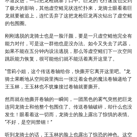
不退反进，一口把龙枪姚寨了口中。巨龙的飞行速度也受到
了极大的影响，其他虚空鳐见状连忙扑来，龙骑士眼看着巨
龙就要被追上，连忙丢弃了这把龙枪巨龙再次钻出了虚空鳐
的包围圈。
刚刚逃脱的龙骑士也是一脸汗颜，要是一只虚空鳐他完全有
能力对付，可是这一群他也是没办法。如今又失去了武器，
如果不能在五分钟内设法逃脱，那么等虚空鳐们下一次空间
跳跃能力恢复，很可能他们就不能活着离开这里了。
“雪莉小姐，这个传送卷轴给你，快撕开它离开这里吧。”龙
骑士果断地从空间袋里掏出一张泛着金色的魔法卷轴递给了
王玉林，王玉林也不犹豫接过卷轴就要撕开。
然而就在他撕开卷轴的一瞬间，一团黑色的雾气突然把巨龙
连同龙骑士和他整个包围住了。传送卷轴破碎，却什么也没
发生！眼看着这一切而，龙骑士的脸上露出了惊惧的表情。
“不好，是空间禁锢！”
听到龙骑士的话，王玉林的脸上也露出了惊恐的神色。这空