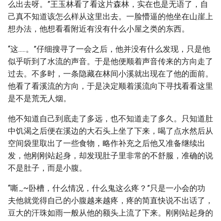
么出去呀。”王玉林看了看这片森林，实在也是无语了，自
己真不知道该怎么样从这里出去。一脸懵逼的他坐在山崖上
想办法，他想看看附近有没有什么小屋之类的东西。
“这.....。”仔细搜寻了一会之后，他并没有什么发现，只是他
似乎听到了水流的声音。于是他便顺着声音传来的方向走了
过去。不多时，一条隐藏在林间小溪就出现在了他的面前。
他看了看溪流的方向，于是决定顺着溪流向下寻找看看这里
是不是荒无人烟。
他不知道自己到底走了多远，也不知道走了多久。只知道肚
中饥渴之后便在溪边的大石头上坐了下来，喝了点水然后从
空间袋里取出了一些食物，略作补充之后他又准备继续出
发，他刚刚站起身，却发现肚子里非常的不舒服，准确的说
不是肚子，而是小腹。
“嘶
~卧槽，什么情况，什么鬼这么疼？”只是一小会的功
~
夫他就觉得自己的小腹越来越疼，疼的简直快说不出话了，
豆大的汗珠如雨一般从他的额头上流了下来。刚刚站起身的