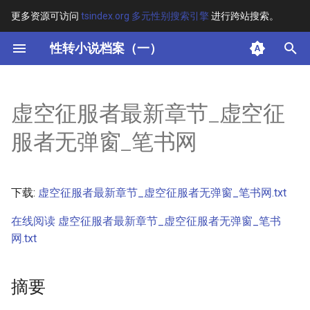
更多资源可访问
tsindex.org 多元性别搜索引擎
进行跨站搜索。
键
性转小说档案（一）
入
摘要
以
虚空征服者最新章节_虚空征
开
其他信息 [Processed Page
服者无弹窗_笔书网
Metadata]
始
搜
正文
下载:
虚空征服者最新章节_虚空征服者无弹窗_笔书网.txt
索
在线阅读 虚空征服者最新章节_虚空征服者无弹窗_笔书
网.txt
摘要