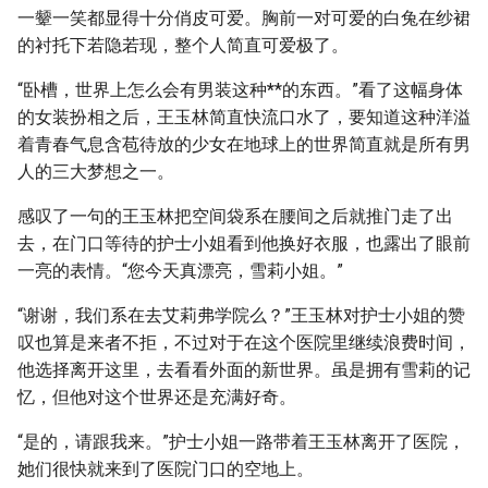
一颦一笑都显得十分俏皮可爱。胸前一对可爱的白兔在纱裙
的衬托下若隐若现，整个人简直可爱极了。
“卧槽，世界上怎么会有男装这种
*
*的东西。”看了这幅身体
的女装扮相之后，王玉林简直快流口水了，要知道这种洋溢
着青春气息含苞待放的少女在地球上的世界简直就是所有男
人的三大梦想之一。
感叹了一句的王玉林把空间袋系在腰间之后就推门走了出
去，在门口等待的护士小姐看到他换好衣服，也露出了眼前
一亮的表情。“您今天真漂亮，雪莉小姐。”
“谢谢，我们系在去艾莉弗学院么？”王玉林对护士小姐的赞
叹也算是来者不拒，不过对于在这个医院里继续浪费时间，
他选择离开这里，去看看外面的新世界。虽是拥有雪莉的记
忆，但他对这个世界还是充满好奇。
“是的，请跟我来。”护士小姐一路带着王玉林离开了医院，
她们很快就来到了医院门口的空地上。