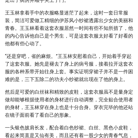
走出了病房并顺手关上了门。
王玉林拿着手中的衣服略显迷茫了起来，这时一套日常服
装，简洁可爱做工精细的伊苏风小纱裙透露出少女的美丽和
青春。王玉林看着这套衣服居然一时间有些不知所措了，他
的内心告诉他自己是个男生，可是这套衣服太好看了好看的
他都有些心动了。
“还是穿吧，省的麻烦。”王玉林安慰着自己，开始着手穿起
了这套衣服。她先是褪去了身上的病号服，接着拉开这套衣
服的各种系带开始往身上套。事实证明穿裙子并不是一件困
难的是，三下五除二的功夫小纱裙就出现在了他的身上。
然后是可爱的白丝袜和精致的皮鞋，这套衣服虽不是量身定
做却能够根据使用者的身材进行自动调整，完全贴合使用者
的身材，王玉林穿在身上也是十分合身。穿衣完毕的他还站
在镜子面前看了看自己的形象。
一头银色披肩长发，配合着白色纱裙、白丝、黑色小皮鞋，
看起来简直是又仙有美，而且还有着一股少女的青春气息，