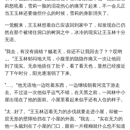
莉怒吼着，雪莉一脸的泪花伤心的痛哭了起来，不一会儿正
当王玉林还要做些什么的时候，雪莉的身影消失了。
一觉醒来，王玉林想着自己应该回到家中了，却发现自己仍
然在那个被堵住洞口的树洞之中，冰冷的现实让王玉林十分
无语。
“我去，有没有搞错？贼老天，你还不让我回去了？？哎哟
。”王玉林郁闷地大骂，小腹里的隐隐作痛又一次让他回
~
到了现实。无奈地捂住了肚子，看了看天色，显然已经接近
了下午时分，阳光逐渐弱了下来。
“......。”他无语地一边吃着东西，一边继续朝着河流下游走
去。不过这一次他似乎运气不错，在天黑之前，一间林中小
屋出现在了他的面前。小屋里看起来似乎还有人住的样子。
“太....好了。”王玉林迈着无力的步伐就要走进小屋，却被一
层无形的壁障给挡在了小屋的外面。“我去....。”实在无力的
他一头栽到在了小屋的门口，眼前一片模糊就什么也不知道