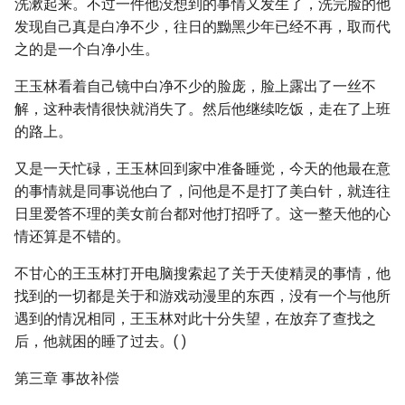
洗漱起来。不过一件他没想到的事情又发生了，洗完脸的他
发现自己真是白净不少，往日的黝黑少年已经不再，取而代
之的是一个白净小生。
王玉林看着自己镜中白净不少的脸庞，脸上露出了一丝不
解，这种表情很快就消失了。然后他继续吃饭，走在了上班
的路上。
又是一天忙碌，王玉林回到家中准备睡觉，今天的他最在意
的事情就是同事说他白了，问他是不是打了美白针，就连往
日里爱答不理的美女前台都对他打招呼了。这一整天他的心
情还算是不错的。
不甘心的王玉林打开电脑搜索起了关于天使精灵的事情，他
找到的一切都是关于和游戏动漫里的东西，没有一个与他所
遇到的情况相同，王玉林对此十分失望，在放弃了查找之
后，他就困的睡了过去。( )
第三章 事故补偿