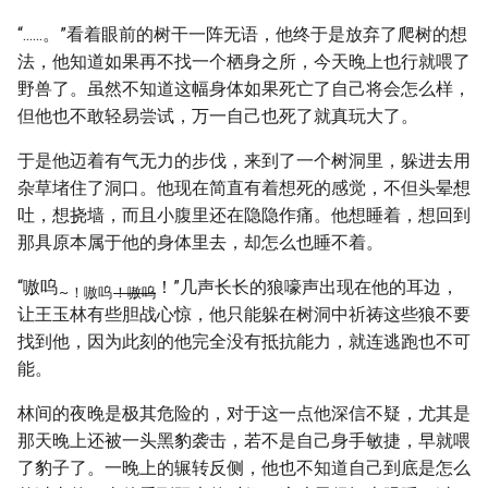
“......。”看着眼前的树干一阵无语，他终于是放弃了爬树的想
法，他知道如果再不找一个栖身之所，今天晚上也行就喂了
野兽了。虽然不知道这幅身体如果死亡了自己将会怎么样，
但他也不敢轻易尝试，万一自己也死了就真玩大了。
于是他迈着有气无力的步伐，来到了一个树洞里，躲进去用
杂草堵住了洞口。他现在简直有着想死的感觉，不但头晕想
吐，想挠墙，而且小腹里还在隐隐作痛。他想睡着，想回到
那具原本属于他的身体里去，却怎么也睡不着。
“嗷呜
！”几声长长的狼嚎声出现在他的耳边，
~
！嗷呜
！嗷呜
让王玉林有些胆战心惊，他只能躲在树洞中祈祷这些狼不要
找到他，因为此刻的他完全没有抵抗能力，就连逃跑也不可
能。
林间的夜晚是极其危险的，对于这一点他深信不疑，尤其是
那天晚上还被一头黑豹袭击，若不是自己身手敏捷，早就喂
了豹子了。一晚上的辗转反侧，他也不知道自己到底是怎么