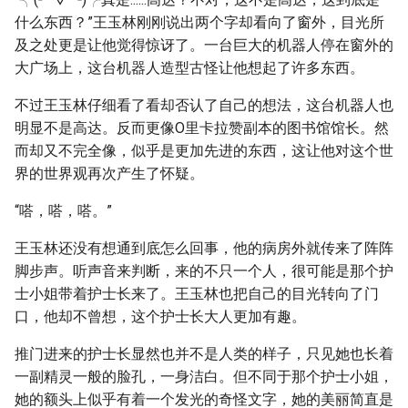
什么东西？”王玉林刚刚说出两个字却看向了窗外，目光所
及之处更是让他觉得惊讶了。一台巨大的机器人停在窗外的
大广场上，这台机器人造型古怪让他想起了许多东西。
不过王玉林仔细看了看却否认了自己的想法，这台机器人也
明显不是高达。反而更像O里卡拉赞副本的图书馆馆长。然
而却又不完全像，似乎是更加先进的东西，这让他对这个世
界的世界观再次产生了怀疑。
“嗒，嗒，嗒。”
王玉林还没有想通到底怎么回事，他的病房外就传来了阵阵
脚步声。听声音来判断，来的不只一个人，很可能是那个护
士小姐带着护士长来了。王玉林也把自己的目光转向了门
口，他却不曾想，这个护士长大人更加有趣。
推门进来的护士长显然也并不是人类的样子，只见她也长着
一副精灵一般的脸孔，一身洁白。但不同于那个护士小姐，
她的额头上似乎有着一个发光的奇怪文字，她的美丽简直是