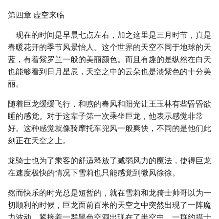
第四章 虚空来临
现在的时间是早晨七点左右，加之这里是三月时节，真是
春暖花开的季节风景怡人。这个世界的天空不同于地球的天
蓝，有着紫罗兰一般的美丽颜色。而且有趣的是纵然在白天
也能够看到日月星辰，天空之中的云朵也是淡紫色的十分美
丽。
随着巨龙缓缓飞行，和煦的春风和阳光让王玉林有些昏昏欲
睡的感觉。对于这辈子第一次乘坐巨龙，他表示感觉非常
好。这种感觉就像骑摩托车兜风一般爽快，不同的是他们此
刻正在天空之上。
龙骑士也为了乘客的舒适释放了减弱风力的魔法，使得巨龙
在速度极快的情况下雪莉也只能感觉到微风徐徐。
然而快乐的时光总是短暂的，就在雪莉和龙骑士帅哥以为一
切顺利的时候，巨龙面前百米的天空之中突然出现了一阵魔
力波动，紧接着一群黑色空洞出现在了半空中，一群约摸十