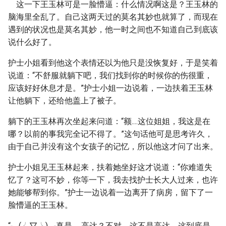
这一下王玉林可是一脸懵逼：什么情况啊这是？王玉林的
脑海里全乱了。自己这两天过的莫名其妙也就算了，而现在
遇到的状况也是莫名其妙，他一时之间也不知道自己到底该
说什么好了。
护士小姐看到他这个表情还以为他只是没恢复好，于是笑着
说道：“不舒服就躺下吧，我们找到你的时候你的伤很重，
应该好好休息才是。”护士小姐一边说着，一边扶着王玉林
让他躺下，还给他盖上了被子。
躺下的王玉林再次坐起来问道：“额....这位姐姐，我这是在
哪？以前的事我完全记不得了。”这句话他可是思考许久，
由于自己并没有这个女孩子的记忆，所以他这才问了出来。
护士小姐见王玉林起来，扶着她坐好这才说道：“你难道失
忆了？这可不妙，你等一下，我去找护士长大人过来，也许
她能够帮到你。”护士一边说着一边离开了病房，留下了一
脸懵逼的王玉林。
“╮(╯▽╰)╭真是......高达？不对，这不是高达，这到底是