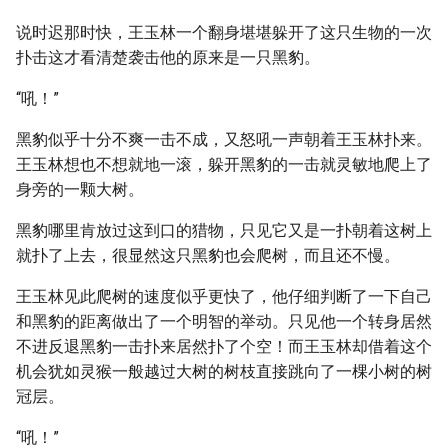
说时迟那时快，王玉林一个翻身堪堪躲开了这只生物的一次
扑击这才看清楚袭击他的原来是一只黑豹。
“吼！”
黑豹似乎十分不爽一击不成，又怒吼一声朝着王玉林扑来。
王玉林想也不想就地一滚，躲开黑豹的一击就灵敏地爬上了
身旁的一颗大树。
黑豹哪里肯放过这到口的猎物，只见它又是一扑朝着这树上
就扑了上去，很显然这只黑豹也会爬树，而且还不慢。
王玉林见此爬树的速度似乎更快了，他仔细判断了一下自己
和黑豹的距离做出了一个明智的举动。只见他一个转身居然
不进反退黑豹一击扑来居然扑了个空！而王玉林却借着这个
机会犹如灵猴一般越过大树的树枝直接跳向了一棵小树的树
冠层。
“吼！”