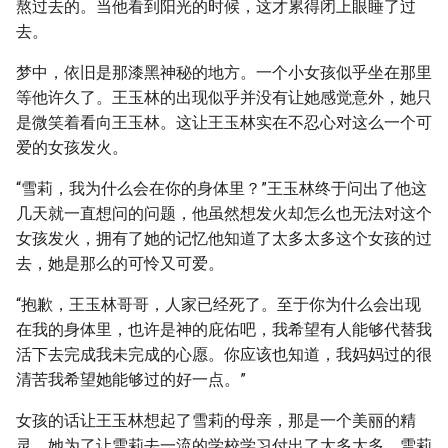
熬过去的。当他看到阳光的时候，这才累得闭上眼睡了过
去。
梦中，依旧是那漆黑神秘的地方。一个小女孩似乎坐在那里
等他许久了。王玉林的出现似乎并没有让她感觉意外，她只
是微笑着看向王玉林。这让王玉林实在不忍心对这么一个可
爱的女孩发火。
“雪莉，我为什么会在你的身体里？”王玉林终于问出了他这
几天就一直想问的问题，他虽然想发火却怎么也无法对这个
女孩发火，拥有了她的记忆他知道了太多太多这个女孩的过
去，她是那么的可怜又可爱。
“抱歉，王玉林哥哥，人家已经死了。至于你为什么会出现
在我的身体里，也许是神的庇佑吧，我希望有人能够代替我
活下去完成我未完成的心愿。你应该也知道，我妈妈过的很
清苦我希望她能够过的好一点。”
女孩的话让王玉林想起了雪莉的母亲，那是一个美丽的精
灵，她为了让雪莉去一流的学校学习付出了太多太多。雪莉