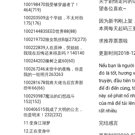
关于剧情走向的
100198470我受够穿越者了！
望各位喜欢~
464(719)
100203509这个学姐，不太对劲
因为新书刚上架
175(176)
本周每天起码三
100214483SEED世界88(88)
100219732狼女凯丝B版273(273)
求推荐票票啦
100222839人在原神，荧姐姐，
更新时间2018-12-
我现在后悔还来得及吗？140140
100244202橡树之庭60(60)
Nếu bạn là người
100267246末世中的夜晚，你是
đó là tốt, hương 
我的一轮明月263263
truyện, đầu tiên 
100281678我将大佬当后宫养那
để đi đến cùng, t
些年66(66)
này sẽ phát nổ n
100293987魔法的幻想战斗
152(152)
của mã để tải lên
100406515我成了大明的公主，
rất nhiều.
但是明末！232(232)
完结感言
11.变身江湖梦
12.正在变身中