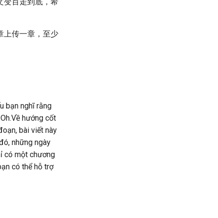
文变百走到底，希
章上传一章，至少
u bạn nghĩ rằng
u Oh.Về hướng cốt
đoạn, bài viết này
 đó, những ngày
hỉ có một chương
bạn có thể hỗ trợ