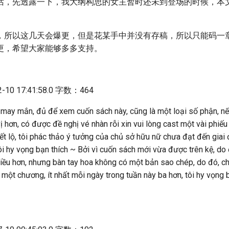
话，先透露一下，我大纲构思的女主暂时还未到登场的时候，本
，所以这几天会爆更，但是花某手中并没有存稿，所以只能码一
更，希望大家能够多多支持。
10 17:41:58.0 字数：464
 may mắn, đủ để xem cuốn sách này, cũng là một loại số phận, nế
vị hơn, có được đề nghị vé nhàn rỗi xin vui lòng cast một vài phiế
tiết lộ, tôi phác thảo ý tưởng của chủ sở hữu nữ chưa đạt đến giai 
ôi hy vọng bạn thích ~ Bởi vì cuốn sách mới vừa được trên kệ, do
hiều hơn, nhưng bàn tay hoa không có một bản sao chép, do đó, c
 một chương, ít nhất mỗi ngày trong tuần này ba hơn, tôi hy vọng 