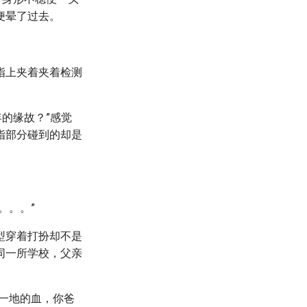
便晕了过去。
指上夹着夹着检测
的缘故？”感觉
指部分碰到的却是
。。。”
型穿着打扮却不是
同一所学校，父亲
一地的血，你爸