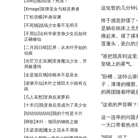
[Jue恋殇]仙道？死道！
这短暂的几分钟
[Xmage]冒牌圣女与精灵勇者
[丁松语蝶]半身深渊
终于感觉舒缓了
[不死猫]战场少女看不见明天
是躺在病床上无
[不用以]论科学家变身少女后如何
痛起来。揉了揉
正确修仙
莲蓬头，瓷白的
[二月四日晴]忍界：从木叶开始的
虫姬
“谁把我弄到这
[光芒万丈深渊]变身魔法少女，开
室镜上的雾气。
局被通缉
[全是珈百璃]你根本不是巫女
“卧槽，这特么
[凌缈月仙]木叶之雏田大小姐有点
子，薄薄的嘴唇
凶
的两团随着呼吸
[几人哀愁]变身反派萝莉
“这谁的声音啊
[十禾日]我变身后竟成为了美少女
[咕咕咕咕咕咕]我的个性是卡片
这一连串的问题
[啼歌]木叶：雏田的钢铁之躯
一大口带着热水
[天诺凛德]魔女之花永不凋落
“呵呵，没了。