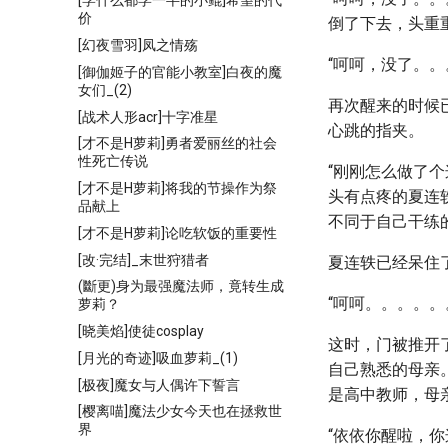
[学什么都学一半的小鲲]希望的代
价
倒了下去，头重
[幻夜雪羽]凤之情殇
“呵呵，没了。。
[御伽姬子的官能小教室]白夜的魔
女们_(2)
再次醒来的时候
[战术人形acr]十字准星
心跳的指夹。
[才不是H萝莉]勇者爱丽丝的社会
性死亡传说
“刚刚怎么做了
[才不是H萝莉]将我的节操作为祭
头有点疼的夏连
品献上
不同于自己干练
[才不是H萝莉]论吃软饭的重要性
[改·完结]_末世狩猎者
夏连轶已经呆住
(斷更)身为最强魔法师，竟转生成
“呵呵。。。。
萝莉？
[晓美焰]使徒cosplay
这时，门被推开
[月光的奇迹]吸血萝莉_(1)
自己熟悉的母亲
[极夜]魔女与人偶许下誓言
是高中教师，母
[樱离喵]魔法少女今天也在拯救世
界
“依依你醒啦，