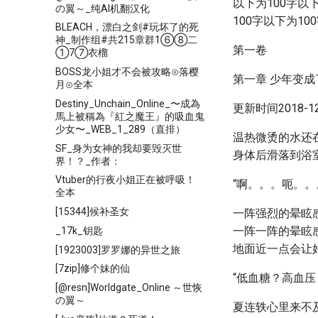
以下为100字以下
の翼～_纯AI机翻汉化
100字以下为10
BLEACH，漂白之剑#玩坏了的死
神_制作组#共215章群1⑥⑧二
第一卷
①7⑦衣榴
BOSS龙小姐才不会被攻略⊙落樱
第一章 少年变成
月⊙全本
Destiny_Unchain_Online_〜成為
更新时间2018-12-
馬上被稱為『紅之魔王』的吸血鬼
少女〜_WEB_1_289（直排）
温热微烫的水还
SF_身为女神的我却要毁灭世
身体后滑落到浴
界！？_作者：
Vtuber的行夜小姐正在被呼吸！
“啊。。。呃。。
全本
[15344]候补圣女
一阵强烈的晕眩
一阵一阵的晕眩
_17k_钥匙
地面近一点会让
[1923003]罗罗娜的异世之旅
[7zip]修个妹的仙
“低血糖？高血压
[@resn]Worldgate_Online ～世恢
の翼～
夏连轶心里来不