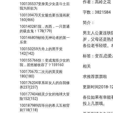
作者：高岭之花
100135537变身美少女圣斗士后
我为所欲为
字数：3821584
100139470天女魃也要当漫画家
160(466)
简介：
100140281我，杰西，一只普通
的吸血鬼！178(179)
男主人公夏连轶
100146809献给无神论者的第一
岁，父母还是熟
乐章
各位老爷轻喷。
100150259方舟上的黑手党
142(142)
标签：变百,恋爱,
100155766惊！变成鬼怪少女的
我，居然被收容了？159160
相关
100170670二次元的英灵殿
180(180)
求推荐票票啦
100176204草系坏女人的自我修
更新时间2018-12-
养237(237)
100177404精灵少女的地球大冒
各位如果有幸能
险152(152)
投上几票哦。
100187989四等分的希儿互相背
刺118(118)