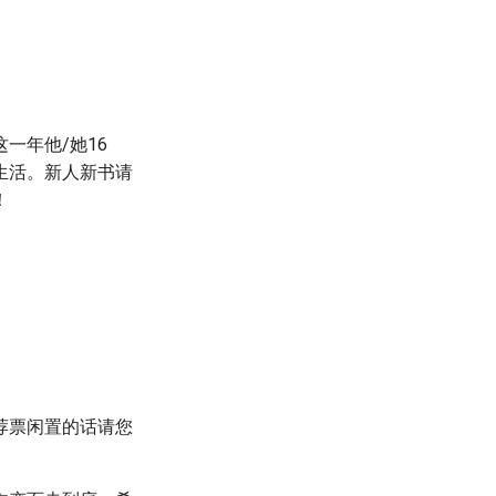
一年他/她16
生活。新人新书请
！
荐票闲置的话请您