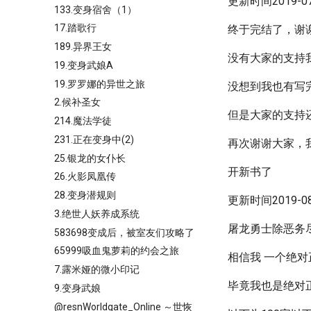
更新时间2019-07-
133.变身宿舍（1）
17.踏歌行
终于完结了，谢
189.异界王女
没有大家的支持
19.变身武娘A
19.罗罗娜的异世之旅
没想到我也有写
2.候补圣女
但是大家的支持
214.魔法学徒
231.正在变身中(2)
再次谢谢大家，
25.银龙的女仆长
开新书了
26.火影凤凰传
28.变身潜规则
更新时间2019-08-
3.绝世人妖养成系统
屠龙勇士除恶务
583698变成后，被室友们攻略了
65999吸血鬼萝莉的约会之旅
相信我 一个绝
7.露米娅的微小印记
毕竟我也是绝对
9.变身武娘
@resnWorldgate_Online ～世恢