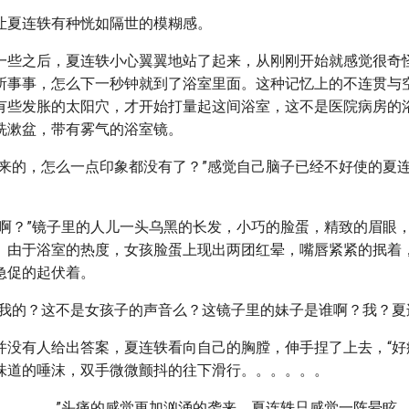
让夏连轶有种恍如隔世的模糊感。
一些之后，夏连轶小心翼翼地站了起来，从刚刚开始就感觉很奇
所事事，怎么下一秒钟就到了浴室里面。这种记忆上的不连贯与
有些发胀的太阳穴，才开始打量起这间浴室，这不是医院病房的
洗漱盆，带有雾气的浴室镜。
里来的，怎么一点印象都没有了？”感觉自己脑子已经不好使的夏
谁啊？”镜子里的人儿一头乌黑的长发，小巧的脸蛋，精致的眉眼
。由于浴室的热度，女孩脸蛋上现出两团红晕，嘴唇紧紧的抿着
急促的起伏着。
？我的？这不是女孩子的声音么？这镜子里的妹子是谁啊？我？夏
并没有人给出答案，夏连轶看向自己的胸膛，伸手捏了上去，“好
味道的唾沫，双手微微颤抖的往下滑行。。。。。。
。。。。。”头痛的感觉更加汹涌的袭来，夏连轶只感觉一阵晕眩