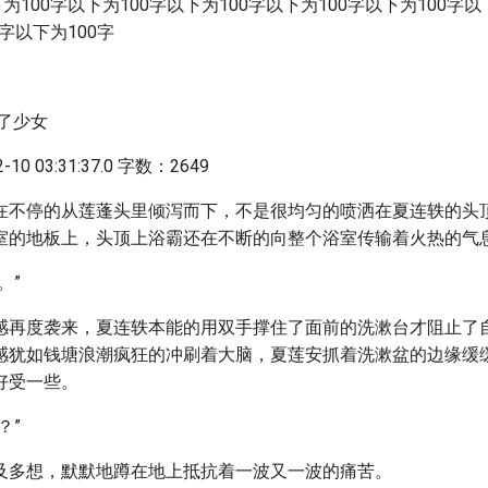
为100字以下为100字以下为100字以下为100字以下为100字以
0字以下为100字
了少女
10 03:31:37.0 字数：2649
在不停的从莲蓬头里倾泻而下，不是很均匀的喷洒在夏连轶的头
室的地板上，头顶上浴霸还在不断的向整个浴室传输着火热的气
。”
感再度袭来，夏连轶本能的用双手撑住了面前的洗漱台才阻止了
感犹如钱塘浪潮疯狂的冲刷着大脑，夏莲安抓着洗漱盆的边缘缓
好受一些。
？”
及多想，默默地蹲在地上抵抗着一波又一波的痛苦。