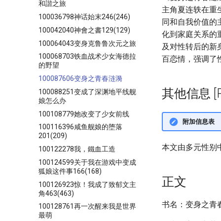
和諧之旅
主角夏连轶在重
100036798神话始末246(246)
同和自我价值的
100042040神會之書129(129)
化到家庭关系的
100064043变身克鲁鲁次元之旅
及对性转后的新
100068703铁血战术少女海德拉
百恋情，强调了
的野望
100087606变身之青春涟漪
其他信息 [Pro
100088251变成了深渊地平线舰
娘怎么办
100108779她改变了少女前线
附加信息表
100116396咸鱼舰娘的堕落
201(209)
本文由多元性别
100122278我，鐵血工造
100124599关于我在游戏中变成
狐娘这件事166(168)
正文
100126923惊！我成了致郁文主
角463(463)
书名：变身之青
100128761再一次醒来我是世界
最萌