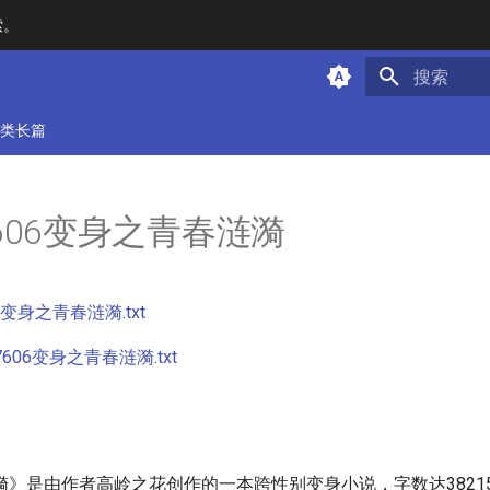
索。
键入以开始
类长篇
7606变身之青春涟漪
06变身之青春涟漪.txt
7606变身之青春涟漪.txt
》是由作者高岭之花创作的一本跨性别变身小说，字数达38215