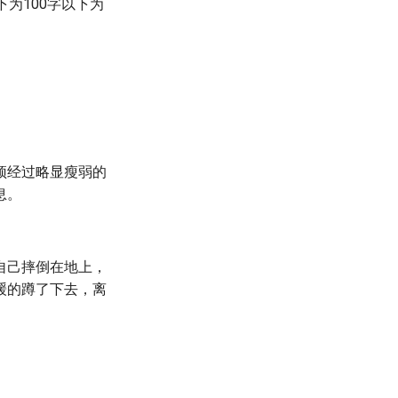
下为100字以下为
顶经过略显瘦弱的
息。
自己摔倒在地上，
缓的蹲了下去，离