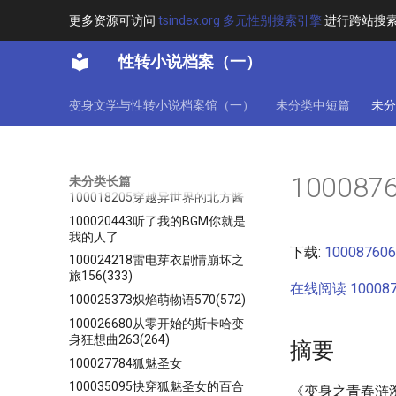
更多资源可访问
tsindex.org 多元性别搜索引擎
进行跨站搜
长篇小说收藏
性转小说档案（一）
$夢$性转萝莉不可爱⊙至番外卷⊙
全书完
变身文学与性转小说档案馆（一）
未分类中短篇
未分
100003354旧日大小姐今天也温
文尔雅1134(1135)
100003815某穿越的妹专业户
121(816)
10008
未分类长篇
100018205穿越异世界的北方酱
100020443听了我的BGM你就是
我的人了
下载:
1000876
100024218雷电芽衣剧情崩坏之
旅156(333)
在线阅读 10008
100025373炽焰萌物语570(572)
100026680从零开始的斯卡哈变
身狂想曲263(264)
摘要
100027784狐魅圣女
100035095快穿狐魅圣女的百合
《变身之青春涟漪