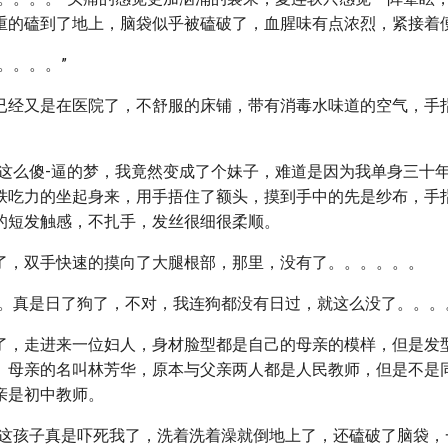
重的磕到了地上，脑袋似乎被磕破了，血腥味有点浓烈，紧接着
。。。。”
已经又是在医院了，不舒服的床铺，带有消毒水味道的空气，手
个这么傻-逼的梦，我竟然变成了个妹子，难道是因为我单身三十年
轶吃力的坐起身来，用手捂住了额头，摸到手中的先是纱布，手
的短发触感，不扎手，发丝很细很柔顺。
了，双手快速的摸向了大腿根部，那里，没有了。。。。。。
。。真是日了狗了，不对，我连狗都没有日过，就这么没了。。。
了，走进来一位妇人，身材脸型都是自己的母亲的模样，但是发
。母亲的名叫林芳华，原本与父亲两人都是人民教师，但是不是
亲是初中教师。
你这孩子真是吓死我了，洗着洗着澡就倒地上了，还磕破了脑袋，