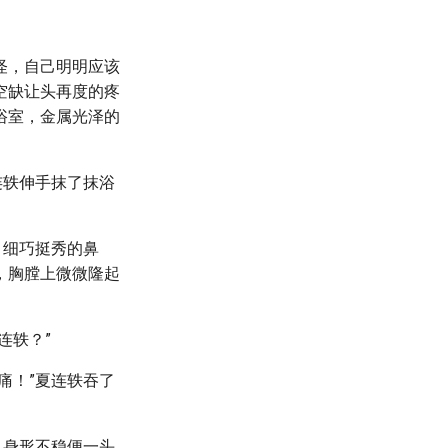
怪，自己明明应该
空缺让头再度的疼
浴室，金属光泽的
连轶伸手抹了抹浴
，细巧挺秀的鼻
，胸膛上微微隆起
连轶？”
痛！”夏连轶吞了
，身形不稳便一头