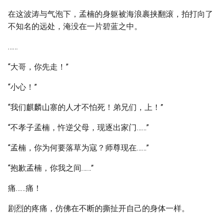
在这波涛与气泡下，孟楠的身躯被海浪裹挟翻滚，拍打向了
不知名的远处，淹没在一片碧蓝之中。
……
“大哥，你先走！”
“小心！”
“我们麒麟山寨的人才不怕死！弟兄们，上！”
“不孝子孟楠，忤逆父母，现逐出家门……”
“孟楠，你为何要落草为寇？师尊现在……”
“抱歉孟楠，你我之间……”
痛……痛！
剧烈的疼痛，仿佛在不断的撕扯开自己的身体一样。