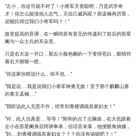
“左小，你这可就不对了！小将军天资聪明，乃是武学奇
才！你怎么能涨他人志气，灭自己威风呢？那孟楠再厉害，
还能比得过我们小将军吗？！”
故意提高的音调，在一瞬间若有若无的传递到了前后的苏星
阑与一众士兵的耳朵里。
只是右大这一开口，那左小脸色唰的一下变得苍白，眼睛对
着右大狠狠一瞪。
“你这家伙瞎说什么，你不也……”
“我是说……我是说我们小将军神勇无敌！至于那个麒麟山寨
的寨主孟楠……”
“我听说此人无恶不作，经常到青楼调戏良家妇女！”
“对，此人当真是……等等！”附和的点了点脑袋，右大也跟着
左小在苏星阑身后阿谀奉承，但话音未落，他便眼角抽搐，
“到……到青楼调戏良家妇女？？？你没有搞错吧？！”