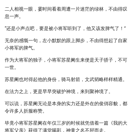
二人相视一眼，霎时间看着周遭一片迷茫的绿林，不由得叹
息一声。
“还是小声点吧，要是被小将军听到了，他又该发脾气了！”
无奈的感慨一句，左小默默的跟上脚步，不由得想起了自家
小将军的脾气。
作为大将军的独子，小将军苏星阑生来便是天子骄子，不可
一世。
苏星阑也对得起他的身份，骑马射箭，文武韬略样样精通。
在法力之上，更是早早突破护神境，来到聚神境了。
可以说，苏星阑无论是本身的实力还是外在的俊俏容貌，都
令许多人折服称赞。
毕竟小将军苏星阑在年仅三岁的时候就凭借着一篇《我的大
将军父亲》获得了满堂喝彩，神童之名不胫而走。