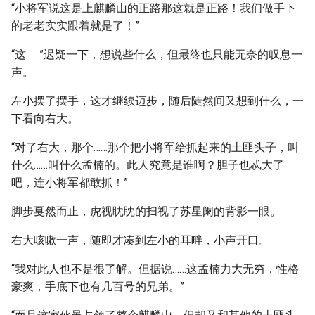
“小将军说这是上麒麟山的正路那这就是正路！我们做手下
的老老实实跟着就是了！”
“这……”迟疑一下，想说些什么，但最终也只能无奈的叹息一
声。
左小摆了摆手，这才继续迈步，随后陡然间又想到什么，一
下看向右大。
“对了右大，那个……那个把小将军给抓起来的土匪头子，叫
什么……叫什么孟楠的。此人究竟是谁啊？胆子也忒大了
吧，连小将军都敢抓！”
脚步戛然而止，虎视眈眈的扫视了苏星阑的背影一眼。
右大咳嗽一声，随即才凑到左小的耳畔，小声开口。
“我对此人也不是很了解。但据说……这孟楠力大无穷，性格
豪爽，手底下也有几百号的兄弟。”