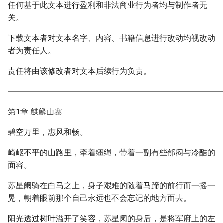
任何基于此文本进行盈利和非法商业行为者均与制作者无
关。
下载文本者对文本名字、内容、书籍信息进行改动均视改动
者为责任人。
责任将由该修改者对文本后续行为负责。
━━━━━━━━━━━━━━━━━━━━━━━━━━━
第1章 麒麟山寨
碧空万里，惠风和畅。
崎岖不平的山路里，牵着缰绳，带着一副有些郁闷与冷酷的
面容。
苏星阑骑在白马之上，身子艰难的随着马蹄的前行而一摇一
晃，朝着眼前那个自己永远也不会忘记的地方而去。
阳光透过树叶溢开了笑容，苏星阑的身后，是将军府上的左