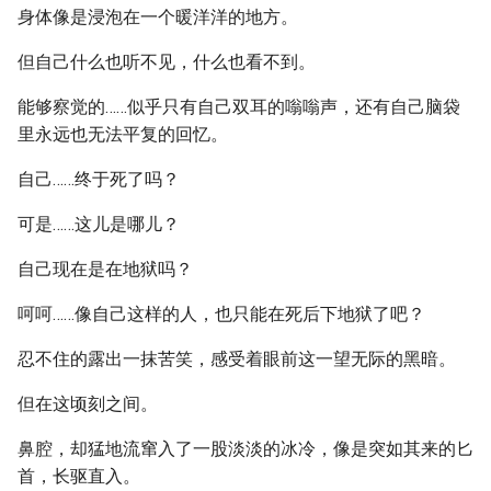
身体像是浸泡在一个暖洋洋的地方。
但自己什么也听不见，什么也看不到。
能够察觉的……似乎只有自己双耳的嗡嗡声，还有自己脑袋
里永远也无法平复的回忆。
自己……终于死了吗？
可是……这儿是哪儿？
自己现在是在地狱吗？
呵呵……像自己这样的人，也只能在死后下地狱了吧？
忍不住的露出一抹苦笑，感受着眼前这一望无际的黑暗。
但在这顷刻之间。
鼻腔，却猛地流窜入了一股淡淡的冰冷，像是突如其来的匕
首，长驱直入。