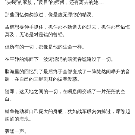
“决裂”的家族，“反目”的师傅，还有离去的她……
那些回忆匆匆掠过，像是虚无缥缈的精灵。
孟楠想要伸手抓住，抓住那不断逝去的过去，抓住那些后悔
莫及，无论是对是错的曾经。
但所有的一切，都像是他的生命一样。
在平静的海面下，波涛汹涌的暗流吞噬淹没了一切。
脑海里的回忆到了最后终于全部变成了一阵陡然间攀升的音
调，在自己的耳畔刺耳的振聋发聩。
随即，这天地之间的一切，在瞬息间变成了一片茫茫的空
白。
鲸鱼拖动着自己庞大的身躯，犹如战车般匆匆掠过，席卷起
汹涌的海浪。
轰隆一声。