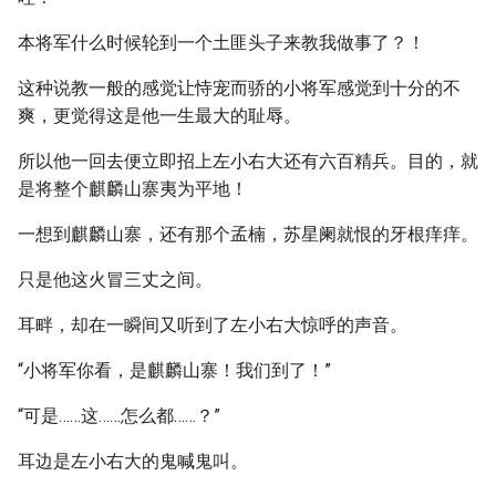
本将军什么时候轮到一个土匪头子来教我做事了？！
这种说教一般的感觉让恃宠而骄的小将军感觉到十分的不
爽，更觉得这是他一生最大的耻辱。
所以他一回去便立即招上左小右大还有六百精兵。目的，就
是将整个麒麟山寨夷为平地！
一想到麒麟山寨，还有那个孟楠，苏星阑就恨的牙根痒痒。
只是他这火冒三丈之间。
耳畔，却在一瞬间又听到了左小右大惊呼的声音。
“小将军你看，是麒麟山寨！我们到了！”
“可是……这……怎么都……？”
耳边是左小右大的鬼喊鬼叫。