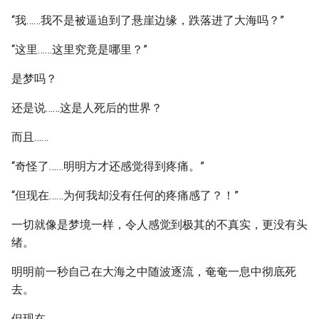
“我……我不是被逼迫到了悬崖边缘，跌落进了大海吗？”
“这里……这里究竟是哪里？”
是梦吗？
还是说……这是人死后的世界？
而且……
“奇怪了……明明方才还感觉得到疼痛。”
“但现在……为何我却没有任何的疼痛感了？！”
一切就像是梦境一样，令人感觉到极其的不真实，更没有头
绪。
明明前一秒自己在大海之中随波逐流，奄奄一息中彻底死
去。
但现在……