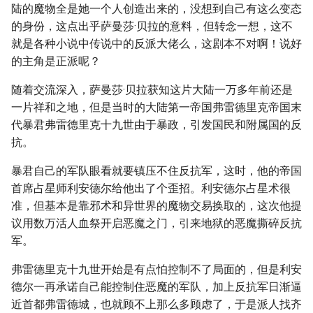
陆的魔物全是她一个人创造出来的，没想到自己有这么变态
的身份，这点出乎萨曼莎·贝拉的意料，但转念一想，这不
就是各种小说中传说中的反派大佬么，这剧本不对啊！说好
的主角是正派呢？
随着交流深入，萨曼莎·贝拉获知这片大陆一万多年前还是
一片祥和之地，但是当时的大陆第一帝国弗雷德里克帝国末
代暴君弗雷德里克十九世由于暴政，引发国民和附属国的反
抗。
暴君自己的军队眼看就要镇压不住反抗军，这时，他的帝国
首席占星师利安德尔给他出了个歪招。利安德尔占星术很
准，但基本是靠邪术和异世界的魔物交易换取的，这次他提
议用数万活人血祭开启恶魔之门，引来地狱的恶魔撕碎反抗
军。
弗雷德里克十九世开始是有点怕控制不了局面的，但是利安
德尔一再承诺自己能控制住恶魔的军队，加上反抗军日渐逼
近首都弗雷德城，也就顾不上那么多顾虑了，于是派人找齐