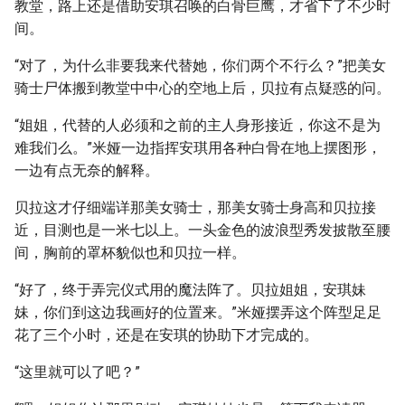
教堂，路上还是借助安琪召唤的白骨巨鹰，才省下了不少时
间。
“对了，为什么非要我来代替她，你们两个不行么？”把美女
骑士尸体搬到教堂中中心的空地上后，贝拉有点疑惑的问。
“姐姐，代替的人必须和之前的主人身形接近，你这不是为
难我们么。”米娅一边指挥安琪用各种白骨在地上摆图形，
一边有点无奈的解释。
贝拉这才仔细端详那美女骑士，那美女骑士身高和贝拉接
近，目测也是一米七以上。一头金色的波浪型秀发披散至腰
间，胸前的罩杯貌似也和贝拉一样。
“好了，终于弄完仪式用的魔法阵了。贝拉姐姐，安琪妹
妹，你们到这边我画好的位置来。”米娅摆弄这个阵型足足
花了三个小时，还是在安琪的协助下才完成的。
“这里就可以了吧？”