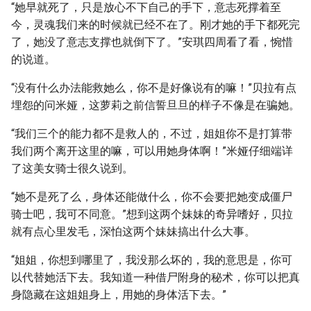
“她早就死了，只是放心不下自己的手下，意志死撑着至
今，灵魂我们来的时候就已经不在了。刚才她的手下都死完
了，她没了意志支撑也就倒下了。”安琪四周看了看，惋惜
的说道。
“没有什么办法能救她么，你不是好像说有的嘛！”贝拉有点
埋怨的问米娅，这萝莉之前信誓旦旦的样子不像是在骗她。
“我们三个的能力都不是救人的，不过，姐姐你不是打算带
我们两个离开这里的嘛，可以用她身体啊！”米娅仔细端详
了这美女骑士很久说到。
“她不是死了么，身体还能做什么，你不会要把她变成僵尸
骑士吧，我可不同意。”想到这两个妹妹的奇异嗜好，贝拉
就有点心里发毛，深怕这两个妹妹搞出什么大事。
“姐姐，你想到哪里了，我没那么坏的，我的意思是，你可
以代替她活下去。我知道一种借尸附身的秘术，你可以把真
身隐藏在这姐姐身上，用她的身体活下去。”