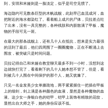
到，安琪和米娅则是一脸淡定，似乎是司空见惯了。
海边隐约可见数条巨型的木帆战舰，此刻早已血流成河，血
把附近的海水都染红了。看着船上成片的尸体，贝拉差点吐
了出来，没有一具完整的，各种残肢和内脏散满了甲板，魔
物的手段可见一斑。
在最大的那条战舰上，还有几十人在抵抗，想来是实力最强
的活到了最后，他们四周围了一圈圈魔物，正在不断涌上去
围攻，被突破只是时间问题。
贝拉记得自己和米娅在教堂聊天最多不到一小时，没想到这
边就快打完了，看着剩下的几十人她本想不管了，但是，看
到被几十人围在中间保护的那个人，她又犹豫了。
只见一名金发美少女单膝跪地，两手紧紧握住一把插在甲板
上的细剑，剑上满是各种颜色的血液，显然是各种魔物的血
液。这少女一身银白色的铠甲，铠甲上装饰有精致的花纹，
显然出自大师之手，她的身份应该不低。