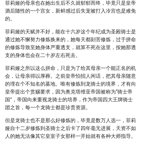
菲莉娅的母亲也在她出生后不久就郁郁而终，毕竟只是皇帝
酒后随性的一个宫女，新鲜感过后失宠被打入冷宫也是难免
的。
菲莉娅的天赋并不好，能在十六岁这个年纪成为圣殿骑士是
通过她不懈努力修炼换来的，她每天都刻苦修炼，过于拼命
的修炼导致至她身体严重透支，就算不死在这里，按她那透
支的身体也会在二十岁左右死去。
菲莉娅之所以这么拼命，只是为了给其母亲一个能正名的机
会，让母亲得以厚葬。之前皇帝怕招人闲话，把其母亲随意
的埋在个不知名的墓地。唯有修炼到龙骑士的境界，才有向
皇帝提出个赏赐要求，因为奥克塔维亚帝国被称为“骑士帝
国”，帝国向来重视龙骑士的培养，作为帝国四大王牌骑士
团之首，每一个龙骑士都是珍贵资源。
但是龙骑士也不是那么好修炼的，毕竟是数万人选一，菲莉
娅自十二岁修炼到圣骑士之后卡了四年毫无进展，天资不如
人的她无法像其它皇室子女那样一开始就有各种大师指导。