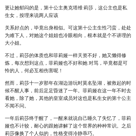
更让她郁闷的是，第十公主奥克塔维·莉莎，这公主也是私
生女，按理来说两人应该
关系好点的，毕竟出身相似。可这第十公主生性刁蛮，处处
为难下人，对她这个姐姐也冷眼相向，根本就是个不讲理的
大小姐。
不过，莉莎的体质也和菲莉娅一样天资不好，她又懒得修
炼，每次想到这点，菲莉娅也不好和她 对骂，毕竟都是可
怜的人，何必互相伤害呢！
然而，莉莎十一岁那年在湖边游玩时莫名坠湖，被救起的时
候不醒人事，前后足足昏迷了一年。菲莉娅在这一年不时去
看她，除了她，其他的皇室成员对这也是私生女的第十公主
不闻不问。
一年后莉莎终于醒了，一醒来就说自己睡久了失忆了，菲莉
娅也不计较，耐心的跟她讲解了这个世界的种种常识。之后
莉莎像换了个人似的，性格变得冷静乖巧。