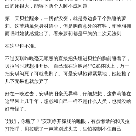
己的床很大，能容下两个人睡不成问题。
第二天贝拉醒来，一切都没变，就是身边多了个熟睡的萝
莉。这萝莉虽然身材娇小，但是胸前意外的有料，昨晚相拥
而眠时她就感觉出了。看来萝莉都是平胸的二次元法则
在这里也不准。
不过安琪昨晚毫无顾忌的直接把头埋进贝拉的胸前睡着了，
贝拉当时就想推开她，自己现在这胸起码C罩杯以上，万一
把安琪闷死了可就悲剧了。可是安琪抱得紧紧地，她轻推了
几下无果也就放弃了
好在一晚过去，安琪依旧毫无异样，仔细想想，这萝莉能在
这里呆上几千年，想必和自己一样不是什么人类，也就没啥
好奇怪了。
“姐姐，你醒了？”安琪睁开朦胧的睡眼，有点懒散的和贝拉
打招呼，贝拉嗯了一声就别过头去，生怕控制不住自己。