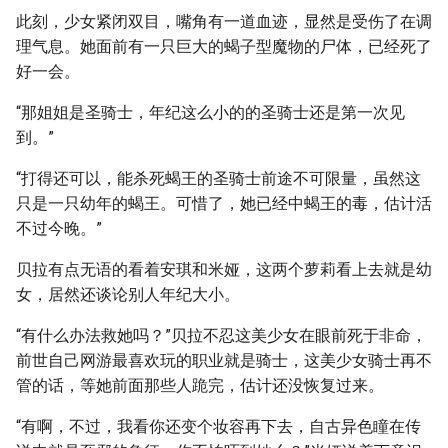
此刻，少女紧闭双目，嘴角有一道血迹，显然是受伤了在调
理气息。她面前有一只巨大的蝎子型魔物的尸体，已经死了
好一会。
“那姐姐是圣骑士，年纪这么小的的圣骑士还是第一次见
到。”
“打得还可以，能杀死蝎王的圣骑士前途不可限量，虽然这
只是一只幼年的蝎王。可惜了，她已经中蝎王的毒，估计活
不过今晚。”
贝拉有点无语的看着安琪和米娅，这两个萝莉看上去就是幼
女，居然还谈论别人年纪大小。
“有什么办法救她吗？”贝拉不忍这美少女在眼前死于非命，
前世自己网游最喜欢玩的职业就是骑士，这美少女骑士再不
管的话，等她前面那些人跪完，估计还没恢复过来。
“有啊，不过，我看你还变个妆容再下去，自古异色瞳在传