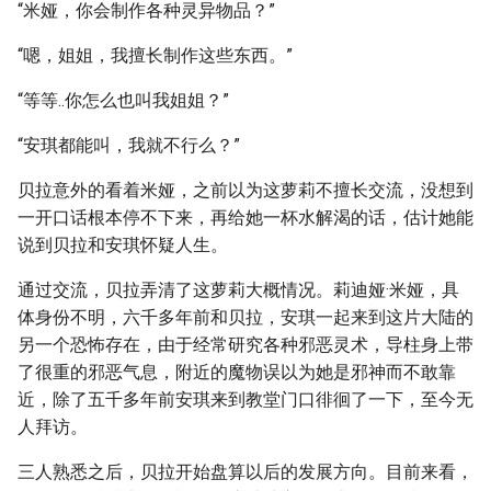
“米娅，你会制作各种灵异物品？”
“嗯，姐姐，我擅长制作这些东西。”
“等等..你怎么也叫我姐姐？”
“安琪都能叫，我就不行么？”
贝拉意外的看着米娅，之前以为这萝莉不擅长交流，没想到
一开口话根本停不下来，再给她一杯水解渴的话，估计她能
说到贝拉和安琪怀疑人生。
通过交流，贝拉弄清了这萝莉大概情况。莉迪娅·米娅，具
体身份不明，六千多年前和贝拉，安琪一起来到这片大陆的
另一个恐怖存在，由于经常研究各种邪恶灵术，导柱身上带
了很重的邪恶气息，附近的魔物误以为她是邪神而不敢靠
近，除了五千多年前安琪来到教堂门口徘徊了一下，至今无
人拜访。
三人熟悉之后，贝拉开始盘算以后的发展方向。目前来看，