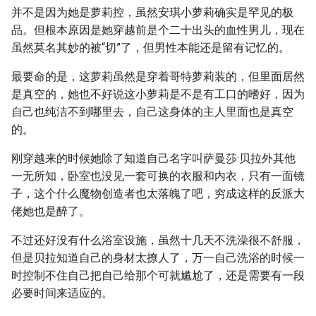
并不是因为她是萝莉控，虽然安琪小萝莉确实是罕见的极
品。但根本原因是她穿越前是个二十出头的血性男儿，现在
虽然莫名其妙的被“切”了，但男性本能还是留有记忆的。
最要命的是，这萝莉虽然是穿着哥特萝莉装的，但里面居然
是真空的，她也不好说这小萝莉是不是有工口的嗜好，因为
自己也纯洁不到哪里去，自己这身体的主人里面也是真空
的。
刚穿越来的时候她除了知道自己名字叫萨曼莎·贝拉外其他
一无所知，卧室也没见一套可换的衣服和内衣，只有一面镜
子，这个什么魔物创造者也太落魄了吧，穷成这样的反派大
佬她也是醉了。
不过还好没有什么浴室设施，虽然十几天不洗澡很不舒服，
但是贝拉知道自己的身材太撩人了，万一自己洗浴的时候一
时控制不住自己把自己给那个可就尴尬了，还是需要有一段
必要时间来适应的。