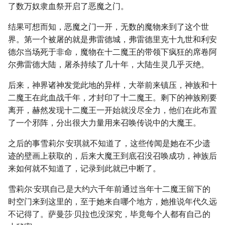
了数万奴隶血祭开启了恶魔之门。
结果可想而知，恶魔之门一开，无数的魔物来到了这个世
界。第一个被屠的就是弗雷德城，弗雷德里克十九世和利安
德尔当场死于非命，魔物在十二魔王的带领下疯狂的席卷阿
尔弗雷德大陆，屠杀持续了几十年，大陆生灵几乎灭绝。
后来，神界诸神发觉此地的异样，大举前来镇压，神族和十
二魔王在此血战千年，才封印了十二魔王。剩下的神族刚要
离开，赫然发现十二魔王一开始就没尽全力，他们在此布置
了一个邪阵，分出很大力量用来召唤传说中的大魔王。
之后的事雪莉尔·安琪就不知道了，这些传闻是她在不少遗
迹的壁画上获取的，后来大魔王到底召没召唤成功，神族后
来如何就不知道了，记录到此就已中断了。
雪莉尔·安琪自己是大约六千年前通过当年十二魔王留下的
时空门来到这里的，至于她来自哪个地方，她推说年代久远
不记得了。萨曼莎·贝拉也没深究，毕竟每个人都有自己的