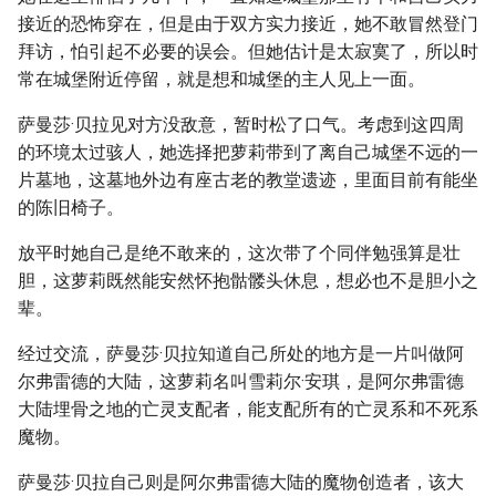
接近的恐怖穿在，但是由于双方实力接近，她不敢冒然登门
拜访，怕引起不必要的误会。但她估计是太寂寞了，所以时
常在城堡附近停留，就是想和城堡的主人见上一面。
萨曼莎·贝拉见对方没敌意，暂时松了口气。考虑到这四周
的环境太过骇人，她选择把萝莉带到了离自己城堡不远的一
片墓地，这墓地外边有座古老的教堂遗迹，里面目前有能坐
的陈旧椅子。
放平时她自己是绝不敢来的，这次带了个同伴勉强算是壮
胆，这萝莉既然能安然怀抱骷髅头休息，想必也不是胆小之
辈。
经过交流，萨曼莎·贝拉知道自己所处的地方是一片叫做阿
尔弗雷德的大陆，这萝莉名叫雪莉尔·安琪，是阿尔弗雷德
大陆埋骨之地的亡灵支配者，能支配所有的亡灵系和不死系
魔物。
萨曼莎·贝拉自己则是阿尔弗雷德大陆的魔物创造者，该大