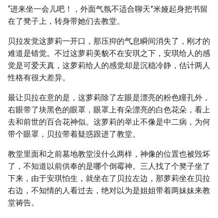
“进来坐一会儿吧！，外面气氛不适合聊天”米娅起身把书留
在了凳子上，转身带她们去教堂。
贝拉发觉这萝莉一开口，那压抑的气息瞬间消失了，刚才的
难道是错觉。不过这萝莉美貌不在安琪之下，安琪给人的感
觉是可爱天真，这萝莉给人的感觉却是沉稳冷静，估计两人
性格有很大差异。
最让贝拉在意的是，这萝莉除了左眼是漂亮的粉色瞳孔外，
右眼带了块黑色的眼罩，眼罩上有朵漂亮的白色花朵，看上
去和前世的百合花神似。这萝莉的举止不像是中二病，为何
带个眼罩，贝拉带着疑惑跟进了教堂。
教堂里面和之前墓地教堂没什么两样，神像的位置也被毁坏
了，不知道以前供奉的是哪个倒霉神。三人找了个凳子坐了
下来，由于安琪怕生，就坐在了贝拉左边，那萝莉坐在贝拉
右边，不知情的人看过去，绝对以为是姐姐带着两妹妹来教
堂祷告。