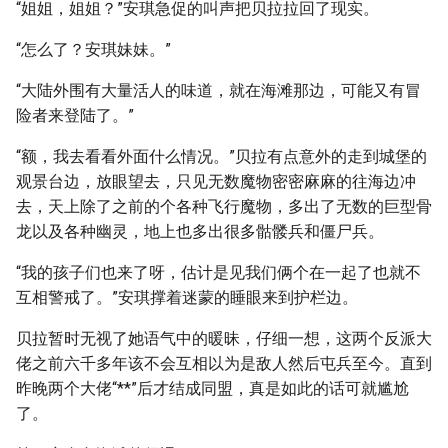
“姐姐，姐姐？”安琪急促的叫声把贝拉拉回了现实。
“怎么了？安琪妹妹。”
“大陆外围有大量活人的味道，就在海滩那边，可能又有冒
险者来登陆了。”
“额，我去看看外面什么情况。”贝拉有点意外的走到城堡的
观景台边，放眼望去，只见无数魔物密密麻麻的往海边冲
去，天上除了之前的个各种飞行魔物，多出了无数的巨型骨
龙以及各种幽灵，地上也多出很多骷髅兵和僵尸兵。
“我的孩子们也来了呀，估计是见我们俩个在一起了也就不
互相警戒了。”安琪撑着迷蒙的睡眼来到护栏边。
贝拉暂时无视了她语气中的暖昧，仔细一想，这两个反派大
佬之前六千多年该不会互相以为是敌人然后屯兵至今。直到
昨晚两个大佬“**”后才结成同盟，真是如此的话可就尴尬
了。