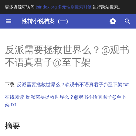
更多资源可访问
tsindex.org 多元性别搜索引擎
进行跨站搜索。
键
性转小说档案（一）
入
摘要
以
反派需要拯救世界么？@观书
开
其他信息 [Processed Page
不语真君子@至下架
Metadata]
始
搜
正文
下载:
反派需要拯救世界么？@观书不语真君子@至下架.txt
索
在线阅读 反派需要拯救世界么？@观书不语真君子@至下
架.txt
摘要