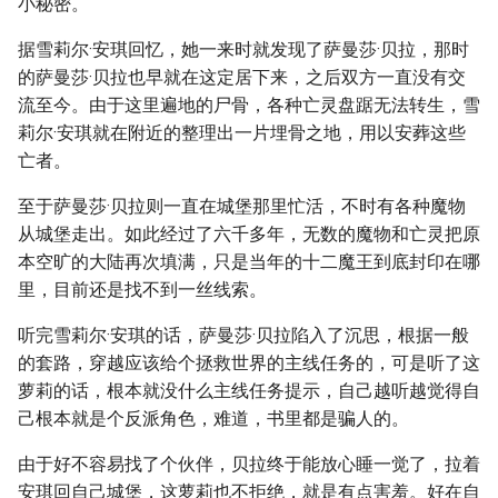
小秘密。
据雪莉尔·安琪回忆，她一来时就发现了萨曼莎·贝拉，那时
的萨曼莎·贝拉也早就在这定居下来，之后双方一直没有交
流至今。由于这里遍地的尸骨，各种亡灵盘踞无法转生，雪
莉尔·安琪就在附近的整理出一片埋骨之地，用以安葬这些
亡者。
至于萨曼莎·贝拉则一直在城堡那里忙活，不时有各种魔物
从城堡走出。如此经过了六千多年，无数的魔物和亡灵把原
本空旷的大陆再次填满，只是当年的十二魔王到底封印在哪
里，目前还是找不到一丝线索。
听完雪莉尔·安琪的话，萨曼莎·贝拉陷入了沉思，根据一般
的套路，穿越应该给个拯救世界的主线任务的，可是听了这
萝莉的话，根本就没什么主线任务提示，自己越听越觉得自
己根本就是个反派角色，难道，书里都是骗人的。
由于好不容易找了个伙伴，贝拉终于能放心睡一觉了，拉着
安琪回自己城堡，这萝莉也不拒绝，就是有点害羞。好在自