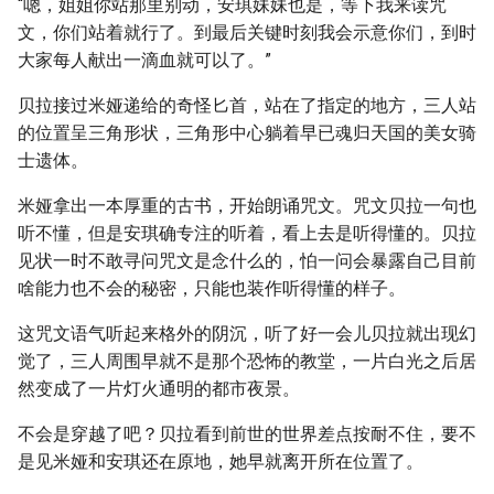
“嗯，姐姐你站那里别动，安琪妹妹也是，等下我来读咒
文，你们站着就行了。到最后关键时刻我会示意你们，到时
大家每人献出一滴血就可以了。”
贝拉接过米娅递给的奇怪匕首，站在了指定的地方，三人站
的位置呈三角形状，三角形中心躺着早已魂归天国的美女骑
士遗体。
米娅拿出一本厚重的古书，开始朗诵咒文。咒文贝拉一句也
听不懂，但是安琪确专注的听着，看上去是听得懂的。贝拉
见状一时不敢寻问咒文是念什么的，怕一问会暴露自己目前
啥能力也不会的秘密，只能也装作听得懂的样子。
这咒文语气听起来格外的阴沉，听了好一会儿贝拉就出现幻
觉了，三人周围早就不是那个恐怖的教堂，一片白光之后居
然变成了一片灯火通明的都市夜景。
不会是穿越了吧？贝拉看到前世的世界差点按耐不住，要不
是见米娅和安琪还在原地，她早就离开所在位置了。