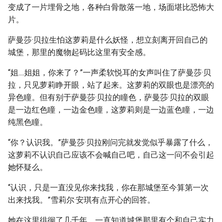
变成了一片埋骨之地，各种白骨散落一地，场面堪比恐怖大
片。
萨曼莎·贝拉生怕这萝莉是什么妖怪，想立刻离开回自己的
城堡，那里的魔物起码比这里有安全感。
“姐....姐姐，你来了？”一声柔软悦耳的女声叫住了萨曼莎·贝
拉，只见萝莉睁开眼，站了起来。这萝莉的双眼也是漂亮的
异色瞳。但有别于萨曼莎·贝拉的瞳色，萨曼莎·贝拉的双眼
是一边红色瞳，一边金色瞳，这萝莉则是一边蓝色瞳，一边
纯黑色瞳。
“你？认识我。”萨曼莎·贝拉刚问完就发觉似乎暴露了什么，
这萝莉不认识自己应该不会喊自己吧，自己这一问不会引起
她怀疑么。
“认识，只是一直没见你来找我，你在那城堡至今算第一次
出来找我。”雪莉尔·安琪有点开心的回答。
她在这里徘徊了几千年，一直知道城堡那里有个和自己实力