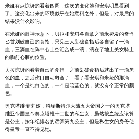
米娅有点惊讶的看着四周，这次的变化她和安琪明显看到
了。这变化出来的环境似乎在她意料之外，但是，对最后的
结果没什么影响。
在米娅的眼神示意下，贝拉和安琪各自拿之前米娅发的奇怪
匕首划破自己的食指，只见三人划破食指后各自留了一滴
血，三滴血在阵中心上空汇合成一滴，滴在了地上美女骑士
的胸前心脏的位置。
贝拉惊讶的看着自己的食指，之前划破食指后就出了一滴黑
色的血，之后伤口自动愈合了，看了看安琪和米娅的那滴
血，一个是纯白色的，一个是暗蓝色的，就没有个正常的颜
色。
奥克塔维·菲莉娅，科瑞斯特尔大陆五大帝国之一的奥克塔
维亚帝国皇帝奥克塔维十二世的私生女，虽然按血统应该算
是公主，按年纪排名的话算第九公主，但是私生女的身份使
得皇帝一直不待见她。