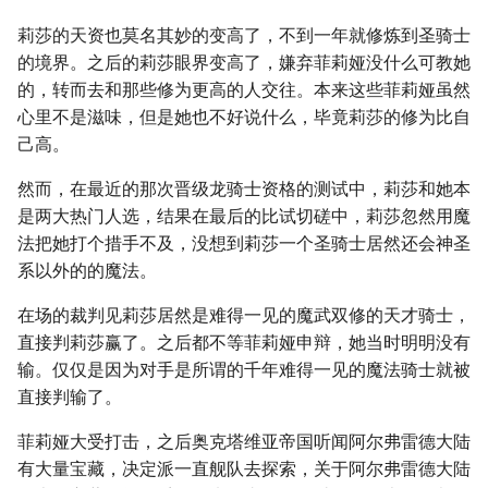
莉莎的天资也莫名其妙的变高了，不到一年就修炼到圣骑士
的境界。之后的莉莎眼界变高了，嫌弃菲莉娅没什么可教她
的，转而去和那些修为更高的人交往。本来这些菲莉娅虽然
心里不是滋味，但是她也不好说什么，毕竟莉莎的修为比自
己高。
然而，在最近的那次晋级龙骑士资格的测试中，莉莎和她本
是两大热门人选，结果在最后的比试切磋中，莉莎忽然用魔
法把她打个措手不及，没想到莉莎一个圣骑士居然还会神圣
系以外的的魔法。
在场的裁判见莉莎居然是难得一见的魔武双修的天才骑士，
直接判莉莎赢了。之后都不等菲莉娅申辩，她当时明明没有
输。仅仅是因为对手是所谓的千年难得一见的魔法骑士就被
直接判输了。
菲莉娅大受打击，之后奥克塔维亚帝国听闻阿尔弗雷德大陆
有大量宝藏，决定派一直舰队去探索，关于阿尔弗雷德大陆