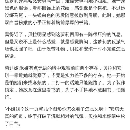
这萝莉身高略比安琪高一点，难怪安琪叫她小姐姐。她一身
黑色的服饰，看那服饰上的花纹，感觉像是个祭祀。不过她
没绑马尾，一头银白色的秀发随意披散到肩膀。此时，她那
双白皙粉嫩的小手正捧着胸前厚厚的书籍。
离得近了，贝拉明显感到这萝莉四周有一阵很压抑的气息。
但是又说不上是什么感觉，就是感觉胸闷，这萝莉的反派气
场也太强了吧。由于没带礼物，贝拉和安琪一时不知道怎么
搭话。
莉迪娅·米娅有点无语的暗中观察前面两个存在，贝拉和安
琪一靠近她就觉察了，毕竟是实力差不多的存在。她一开始
是怕她们来找麻烦的，二打一的话她只能跑路了。为了装作
镇定，她故意在这里看书的，为了不手抖她不敢翻书，怕露
馅。
“小姐姐？这一页就几个图形你怎么看了怎么久呀！”安琪天
真的问道，终于打破了沉默相对的气氛，贝拉和米娅暗中松
了口气。