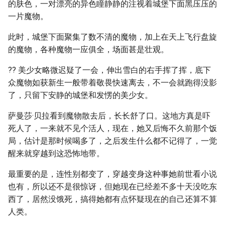
的肤色，一对漂亮的异色瞳静静的注视着城堡下面黑压压的
一片魔物。
此时，城堡下面聚集了数不清的魔物，加上在天上飞行盘旋
的魔物，各种魔物一应俱全，场面甚是壮观。
?? 美少女略微迟疑了一会，伸出雪白的右手挥了挥，底下
众魔物如获新生一般带着敬畏快速离去，不一会就跑得没影
了，只留下安静的城堡和发愣的美少女。
萨曼莎·贝拉看到魔物散去后，长长舒了口。这地方真是吓
死人了，一来就不见个活人，现在，她又后悔不久前那个饭
局，估计是那时候喝多了，之后发生什么都不记得了，一觉
醒来就穿越到这恐怖地带。
最重要的是，连性别都变了，穿越变身这种事她前世看小说
也有，所以还不是很惊讶，但她现在已经差不多十天没吃东
西了，居然没饿死，搞得她都有点怀疑现在的自己还算不算
人类。