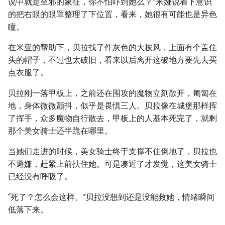
说中就是至邪的象征，你不怕吓到她么？”米娅说着下意识
的把右眼的眼罩整理了下位置，看来，她很有可能也是异色
瞳。
在米亚的帮助下，贝拉找了件灰色的大披风，上面有个盖住
头的帽子，不过也太破旧，看来以后离开这破地方要先去买
点衣服了。
贝拉刚一落甲板上，之前还在围攻的魔物立刻散开，匍匐在
地，身体微微颤抖，似乎是畏惧三人。贝拉像在城堡那样挥
了挥手，众多魔物自行散去，甲板上的人基本死完了，就剩
那个美女骑士还半跪在哪里。
当她们走进的时候，美女骑士终于支撑不住倒地了，贝拉也
不避嫌，赶紧上前扶住她。可是凑近了才发觉，这美女骑士
已经没有呼吸了。
“死了？怎么会这样。”贝拉没想到还是没能救她，情绪瞬间
低落下来。