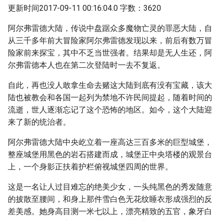
更新时间2017-09-11 00:16:04.0 字数：3620
阿尔弗雷德大陆，传说中盘踞众多魔物亡灵的罪恶大陆，自
从三千多年前大冒险家阿尔弗雷德发现以来，前后有数万冒
险家前来探宝，其中不乏当世强者。结果却是无人生还，阿
尔弗雷德本人也在第二次登陆时一去不复返。
自此，再也没人敢拿生命去赌这大陆到底有没有宝藏，该大
陆也被教会和各国一起列为禁地不许民间提起，随着时间的
流逝，世人逐渐忘记了这个恐怖的地区。如今，这个大陆迎
来了新的统治者。
阿尔弗雷德大陆中央屹立着一座高达三百多米的巨型城堡，
整座城堡用黑色的岩石搭建而成，城堡正中央塔楼的观景台
上，一个身影正扶着护栏俯视城堡四周的世界。
这是一名让人过目难忘的绝美少女，一头纯黑色的秀发随意
的披散至腰间，和身上那件雪白色无花纹睡衣形成强烈的反
差美感。她身高目测一米七以上，漂亮精致的五官，象牙白