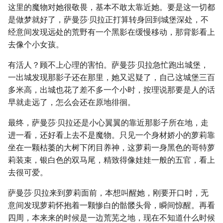
这里的魔物对她很敬畏，基本不敢太靠近她。要是这一切都
是做梦就好了，萨曼莎·贝拉正打算转身回到城堡深处，不
经意间发现远处的荒野有一个黑影在缓慢移动，那背影看上
去像个小女孩。
有活人？顾不上心理的害怕。萨曼莎·贝拉急忙跑出城堡，
一出城发现那影子还在那里，她又迟疑了，自己这城堡三百
多米高，出城也花了差不多一个小时，按理说那要是人的话
早就走远了，怎么会还在原地徘徊。
最终，萨曼莎·贝拉还是小心翼翼的靠近那影子所在地，走
进一看，还好看上去不是魔物。只见一个身材娇小的萝莉靠
坐在一颗枯萎的大树下闭目养神，这萝莉一身黑色的哥特萝
莉装束，银白色的双马尾，精致得像娃娃一般的五官，看上
去很可爱。
萨曼莎·贝拉来到萝莉面前，本想叫醒她，刚要开口时，无
意间发现萝莉怀抱着一颗惨白的骷髅头骨，瞬间惊醒。再看
四周，本来来的时候是一边荒芜之地，现在不知道什么时候