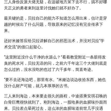
三人身份反派大佬无疑，在这破地方呆下去不行，搞不好哪
天正义的勇者来到这里讨伐她们就不好办了。
最关键的是，贝拉自己的能力不知道怎么用出来，估计是穿
越的时候出了什么问题，导致原来的记忆没有完全传承下
来。
还好米娅答应给贝拉讲解自己的邪恶法术，并没对贝拉“学
术交流”的借口起疑心。
“这里附近没什么干净的水源么？”看着教堂附近一条脏得发
臭的死水河，贝拉无语的问，之前六千年这三个大佬到底是
怎么过的，没水没吃的也过了六千多年，简直奇迹。
“要不去还海边吧，那里有水。”米娅边说边收拾东西，她也
没什么财产可能，就几本厚厚的古书。
三人来到海边，本来要走很久的路程，中途搭乘安琪召唤的
白骨巨鹰很快就到了。刚到海边，一股呛鼻的血腥味扑面而
来。贝拉差点晕死过去，这么浓的血腥味道前世几乎没遇