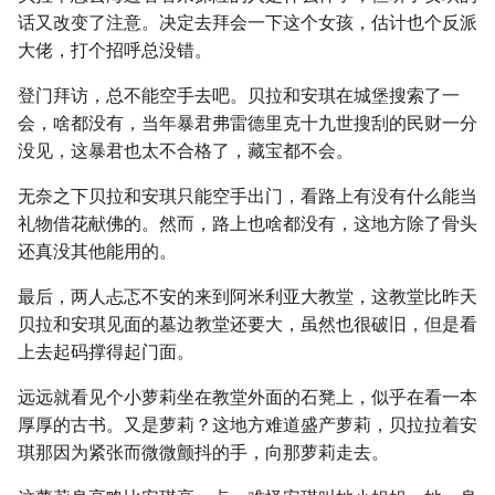
话又改变了注意。决定去拜会一下这个女孩，估计也个反派
大佬，打个招呼总没错。
登门拜访，总不能空手去吧。贝拉和安琪在城堡搜索了一
会，啥都没有，当年暴君弗雷德里克十九世搜刮的民财一分
没见，这暴君也太不合格了，藏宝都不会。
无奈之下贝拉和安琪只能空手出门，看路上有没有什么能当
礼物借花献佛的。然而，路上也啥都没有，这地方除了骨头
还真没其他能用的。
最后，两人忐忑不安的来到阿米利亚大教堂，这教堂比昨天
贝拉和安琪见面的墓边教堂还要大，虽然也很破旧，但是看
上去起码撑得起门面。
远远就看见个小萝莉坐在教堂外面的石凳上，似乎在看一本
厚厚的古书。又是萝莉？这地方难道盛产萝莉，贝拉拉着安
琪那因为紧张而微微颤抖的手，向那萝莉走去。