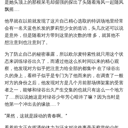
是她头顶上的那根呆毛却倔强的探出了头随着海风一起随风
飘摇……
他早就在以前就发现了这片自己精心选取的特训场地里经常
会有一名天蓝色长发的萝莉型少女的造访，头几次还可以说
是意外，但是随着对方带到这里的次数的增 多，就算他不
想注意到也注意到了。
为了防止自己的秘密暴露，所以欧尔麦特索性就只用这个状
态来训练绿谷出久了，而通过他这么长时间以来的精心观
察，他发现对方似乎把注意力给全部的都集中 在了绿谷出
久的身上，看样子似乎是专门为了他而来的，在调查了一般
对方的身份之后，他发现对方是几个月前那场绑架案的受害
者之一，能够和绿谷出久产生交集的也就只有这么一个地方
了……所以说她这是对绿谷少年芳心暗许了嘛？因为当时是
他第一个冲出去的缘故……？
“果然，这就是躁动的青春啊。”
看着前方正在挥洒的体力与汗水对这件事毫无察觉的少年，