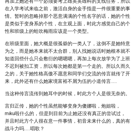
再加上她还有一个必须要考上雄英英雄科的支线任务，所以
在入学考试来临之前，激活自身的金手指是一件很重要的事
情。暂时的忽略掉那个恶意满满的个性名字的话，她的个性
是类似于变身系的个性，在主观上面，时此方感觉自己的个
性和班级上的蛙吹梅雨应该是一个类型。
在班级里面，她大概是很孤僻的一类人了，这倒不是她特意
为之，而是她本来就不太合群，别人找她说话时她根本就不
知道回些什么只会敷衍的嗯嗯嗯，再加上每次放学为了上班
不迟到被扣工资，所以每次她都是第一个走的。所以久而久
之的，关于她性格高傲不愿意和同学们交流的传言就传了开
来，此外还有什么她家境富裕不屑为伍的小道传言……
当这种传言流传到她耳中的时候，时此方个人是很无奈的。
言归正传，她的个性虽然能够变身为傻娜啦，炮姐啦，
miku啦什么的，但是到目前为止她还没有真正的尝试过，
并且时此方个人很在意一件事情，初音未来什么的，真的有
战斗力吗……唱歌？