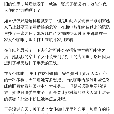
旧的铁床，然后就没了，就连一张桌子都没 有，这能叫做
人住的地方吗啊！？
如果仅仅只是这样也就罢了，但是时此方发现自己刚刚穿越
来马上就要面临着断粮的危险，在脑中被系统传过来的记忆
里找了一遍之后，她发现自己之前的空余时 间里都是在一
家女仆咖啡厅里面打工来填补家用来着……
在仔细的思考了一下去乞讨可能会被强制性**的可能性之
后，她默默的穿上了女仆装来到了打工的店面里，然后因为
迟到了半天被扣了半天的工钱。
在女仆咖啡 厅里工作这种事情，完全是对于她个人羞耻心
的一种考验，天知道她有多想把手上的咖啡给泼到那些色眯
眯的盯着她看的某些中年大叔身上，但是考虑到生活的艰
难，她也只得委曲求全，但是要让她对着那些客人露出甜美
的笑容？那还不如让她早点去死吧。
于是没过几天，关于某个女仆咖啡厅里的会用一脸嫌弃的眼