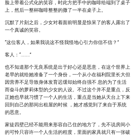
脸上带着公式化的笑容，时此方把手中的咖啡给端到了桌子
上，然后一整杯咖啡整整的撒了一半在桌子上。
沉默了片刻之后，少女对着面前明显是惊呆了的客人露出了
一个真诚的笑容。
“这位客人，如果我说这不怪我怪地心引力你信不信？”
客人：“………”
也不知道那个无良系统是出于好心还是恶意，在这个世界上
老早的就给她准备了一个身份，一个从小在福利院里长大但
因营养不足导致身体发育迟缓却始终自强不 息的为了生活
而奋斗的萝莉体型的少女的人设。不过这个并不是重点，反
正她也早就习惯了一个人的生活，重点是当她从天台上下来
回到自己的那间出租屋的时候 ，她才感觉到了来自于系统
的恶意。
家徒四壁已经不能用来形容自己住的地方了，先不说房间小
的可怜只容许一个人生活的程度，里面的家具就只有一张破