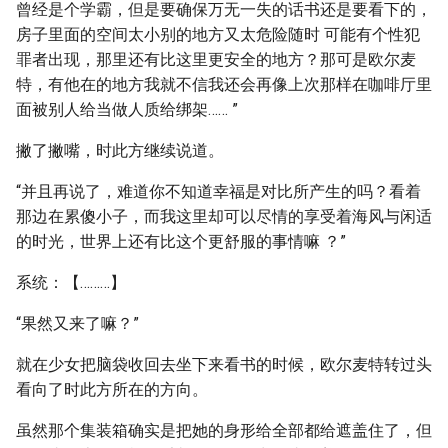
曾经是个学霸，但是要确保万无一失的话书还是要看下的，
房子里面的空间太小别的地方又太危险随时 可能有个性犯
罪者出现，那里还有比这里更安全的地方？那可是欧尔麦
特，有他在的地方我就不信我还会再像上次那样在咖啡厅里
面被别人给当做人质给绑架…… ”
撇了撇嘴，时此方继续说道。
“并且再说了，难道你不知道幸福是对比所产生的吗？看着
那边在累傻小子，而我这里却可以尽情的享受着海风与闲适
的时光，世界上还有比这个更舒服的事情嘛 ？”
系统：【………】
“果然又来了嘛？”
就在少女把脑袋收回去坐下来看书的时候，欧尔麦特转过头
看向了时此方所在的方向。
虽然那个集装箱确实是把她的身形给全部都给遮盖住了，但