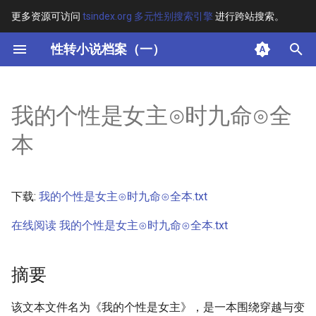
更多资源可访问
tsindex.org 多元性别搜索引擎
进行跨站搜索。
键
性转小说档案（一）
入
摘要
以
我的个性是女主⊙时九命⊙全
开
其他信息 [Processed Page
本
Metadata]
始
搜
正文
下载:
我的个性是女主⊙时九命⊙全本.txt
索
在线阅读 我的个性是女主⊙时九命⊙全本.txt
摘要
该文本文件名为《我的个性是女主》，是一本围绕穿越与变