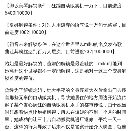
【御坂美琴解锁条件；狂踹自动贩卖机一万下，目前进度
6400|10000】
【夏娜解锁条件；对别人用嫌弃的语气说一万句无路赛，目
前进度1082|10000】
【初音未来解锁条件；在这个世界里以miku的名义发布歌
曲让其粉丝达到百万人层次。目前进度232|1000000】
炮姐是最好解锁的，傻娜的解锁是最羞耻的，miku可能到
她离开这个世界都不一定能解锁，这是她对于这三个变身解
锁难度的评价。
曾经为了解锁炮姐，她大半夜的全身裹着大衣偷偷出门去残
害那些无辜的自动贩卖机，导致她居住的地方周边开始流传
起了某个丧心病狂的自动贩卖机杀手的都市传说，由于她当
时只想着快点让炮姐解锁，所以在短短的不到一个月的时间
里，她成功的让三十台自动贩卖机进厂返修，平均一天一
台。这样的行为导致了后来不仅是警察开始介入调查，就连