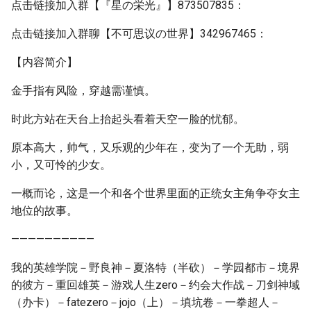
点击链接加入群【『星の栄光』】873507835：
点击链接加入群聊【不可思议の世界】342967465：
【内容简介】
金手指有风险，穿越需谨慎。
时此方站在天台上抬起头看着天空一脸的忧郁。
原本高大，帅气，又乐观的少年在，变为了一个无助，弱
小，又可怜的少女。
一概而论，这是一个和各个世界里面的正统女主角争夺女主
地位的故事。
——————————
我的英雄学院－野良神－夏洛特（半砍）－学园都市－境界
的彼方－重回雄英－游戏人生zero－约会大作战－刀剑神域
（办卡）－fatezero－jojo（上）－填坑卷－一拳超人－