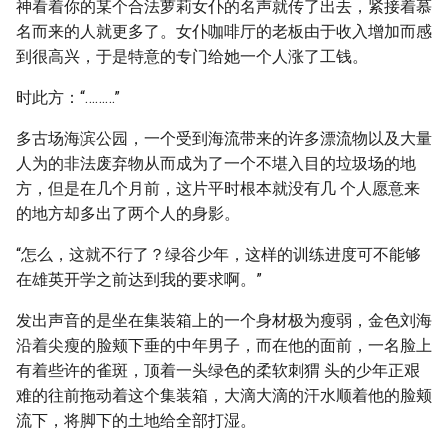
神看着你的某个合法萝莉女仆的名声就传了出去，紧接着慕
名而来的人就更多了。女仆咖啡厅的老板由于收入增加而感
到很高兴，于是特意的专门给她一个人涨了工钱。
时此方：“………”
多古场海滨公园，一个受到海流带来的许多漂流物以及大量
人为的非法废弃物从而成为了一个不堪入目的垃圾场的地
方，但是在几个月前，这片平时根本就没有几 个人愿意来
的地方却多出了两个人的身影。
“怎么，这就不行了？绿谷少年，这样的训练进度可不能够
在雄英开学之前达到我的要求啊。”
发出声音的是坐在集装箱上的一个身材极为瘦弱，金色刘海
沿着尖瘦的脸颊下垂的中年男子，而在他的面前，一名脸上
有着些许的雀斑，顶着一头绿色的柔软刺猬 头的少年正艰
难的往前拖动着这个集装箱，大滴大滴的汗水顺着他的脸颊
流下，将脚下的土地给全部打湿。