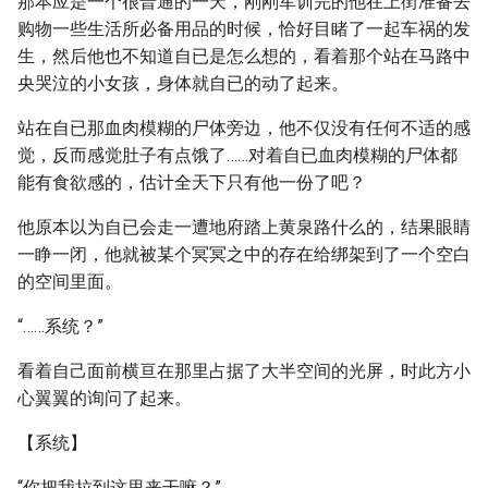
那本应是一个很普通的一天，刚刚军训完的他在上街准备去
购物一些生活所必备用品的时候，恰好目睹了一起车祸的发
生，然后他也不知道自已是怎么想的，看着那个站在马路中
央哭泣的小女孩，身体就自已的动了起来。
站在自已那血肉模糊的尸体旁边，他不仅没有任何不适的感
觉，反而感觉肚子有点饿了……对着自已血肉模糊的尸体都
能有食欲感的，估计全天下只有他一份了吧？
他原本以为自已会走一遭地府踏上黄泉路什么的，结果眼睛
一睁一闭，他就被某个冥冥之中的存在给绑架到了一个空白
的空间里面。
“……系统？”
看着自己面前横亘在那里占据了大半空间的光屏，时此方小
心翼翼的询问了起来。
【系统】
“你把我拉到这里来干嘛？”