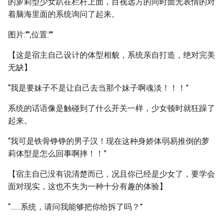
的萝莉型少女趴在栏杆上面，目视远方的同时面无表情的对
着脑海里面的系统询问了起来。
图片:"",位置:""
【这是宿主自己设计的体型相貌，系统亲自打造，绝对完美
无缺】
“我是要妹子不是让自己去当那个妹子啊魂淡！！！”
系统的话语像是触碰到了什么开关一样，少女顿时就狂躁了
起来。
“我可是铁骨铮铮的男子汉！现在这种身娇体弱易推倒的萝
莉体型是怎么回事啊摔！！”
【宿主自已没有说清楚而已，况且你已经是少女了，要学会
面对现实，这也不失为一种十分有趣的体验】
“……系统，请问我能够把你给拆了吗？”