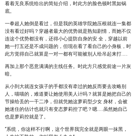
看着无良系统给出的简短介绍，时此方的脸色顿时黑如锅
底。
一拳超人她倒是看过，但是我的英雄学院她压根就连一集都
没有看过好吗？穿越者最大的优势就是熟知剧情，而她不仅
连这个优势都没有，还得小心提防自身的安 全，穿越以前
她一打五还是不成问题的，但现在看了看自己的小身板，时
此方觉得自己就算是一对一都有可能被别人给吊起来打……
再加上那个恶意满满的主线任务。时此方只感觉前途一片灰
暗。
从小到大就连女孩子的手都没有牵过的她反而要去攻略别
人，喵喵的，难道要让她使用美人计吗？就算是她把自己的
节操给丢的一干二净，但就凭她这萝莉型少女 身材，会被
她迷住的估计也就只有变态萝莉控了吧？嗯……虽然她自己
也是萝莉控就是了。
“系统，你这样不行啊，这个世界我完全就是两眼一抹黑，