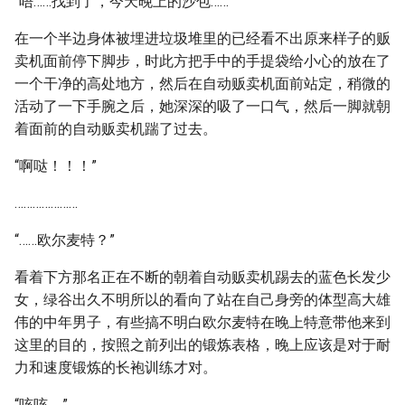
“唔……找到了，今天晚上的沙包……”
在一个半边身体被埋进垃圾堆里的已经看不出原来样子的贩
卖机面前停下脚步，时此方把手中的手提袋给小心的放在了
一个干净的高处地方，然后在自动贩卖机面前站定，稍微的
活动了一下手腕之后，她深深的吸了一口气，然后一脚就朝
着面前的自动贩卖机踹了过去。
“啊哒！！！”
…………………
“……欧尔麦特？”
看着下方那名正在不断的朝着自动贩卖机踢去的蓝色长发少
女，绿谷出久不明所以的看向了站在自己身旁的体型高大雄
伟的中年男子，有些搞不明白欧尔麦特在晚上特意带他来到
这里的目的，按照之前列出的锻炼表格，晚上应该是对于耐
力和速度锻炼的长袍训练才对。
“咳咳。”