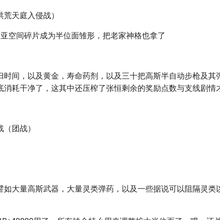
洪荒天庭入侵战）
，亚空间碎片成为半位面雏形，把老家神格也拿了
归时间，以及黄金，寿命药剂，以及三十把高斯半自动步枪及其弹
底消耗干净了，这其中还压榨了张恒剩余的奖励点数与支线剧情才
战（团战）
限
譬如大量高斯武器，大量灵类弹药，以及一些据说可以阻隔灵类