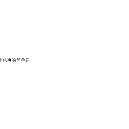
处兑换的简单建