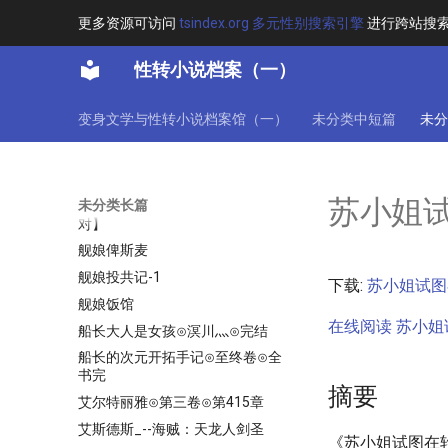
三无少女日记无弹窗_笔下文学手
更多资源可访问
tsindex.org 多元性别搜索引擎
进行跨站搜
机阅读
自闭少女不想被校霸攻略⊙幻梦心
性转小说档案（一）
⊙未完
臭男人别挡着我卖魔药
变身文学与性转小说档案馆（一）
未分类中短篇
未分
至118_超受欢迎的离离小姐
至185章_你捏的人有我可爱？
至卷三92_妖剑仙
苏小姐试
未分类长篇
舍子花的阴阳师￥小迷￥【完美校
对】
舰娘俾斯麦
舰娘投共记-1
下载:
苏小姐试图在
舰娘饭馆
在线阅读 苏小姐试
船长大人是女孩⊙溟川灬⊙完结
船长的次元开拓手记⊙至终卷⊙全
书完
摘要
艾尔特丽雅⊙第三卷⊙第415章
艾斯德斯_--海贼：天龙人剑圣
《苏小姐试图在