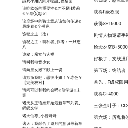
第四场：惹鬼回
詭異小姐的終末物語_夜貓菌
论吃软饭的重要性⊙才不是H萝莉
获得F级权限
⊙至卷⑤@61
论崩坏中的骑士意志该如何传递⊙
获得S+16000
最终卷⊙全书完
诡秘之主（改）
剧情人物邀请手镯：
诡秘之主：耕种者_作者：一只忘
给念夕空B+50
八
诡秘：魔女与灾祸
好极了，支线没
请叫我电音少女
请向皇女殿下献上一切
第五场：终结者
请欺负我吧，恶役小姐！￥赤色￥
首先，F级权限
【完美校对】
请问可以和我约会吗⊙修学游⊙未
获得C+4000
完
诸天从王语嫣开始最新章节列表_
三张金叶子：CC+
蚂蚁文学
诸天仙尊_小智哥哥
第六场：厉鬼将
诸天：我融合了邀月的意识最新章