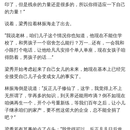
印了，但是残余的力量还是很多的，所以你得适应一下自己
的力量！”
说着，梁秀拉着林振海走了出去。
“我说老林，咱们儿子这个情况你也知道，他现在不能住学
校了，和男孩子一个宿舍怎么能行？万一....还有，一会我和
小陈打个电话，让他给凡凡安排个单人单座，现在女孩子咱
得防着，男孩子的话…...”
梁秀开始考虑起来了自己女儿的未来，她现在基本上已经完
全接受自己儿子会变成女儿的事实了。
林振海倒是说道：“反正儿子修仙了，这学，我觉得上不上
无所谓了，学再多的知识，到天界还能用咋滴？倒不如现在
咱俩再生一个，开个小号重新练，等我们百年之后，让小儿
子继承咱们的家产，要不然这偌大的企业，总不能全捐了
吧？”
梁秀若有其事的点了点头：“我觉得可以，反正凡凡日后肯