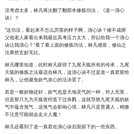
没考虑太多，林凡再次翻了翻那本修炼功法，《道一清心
诀》？
“这功法，看起来不怎么厉害的样子啊，清心诀？难不成师
父他老人家看出来我最近高考压力太大，所以给我一个清心
诀让我清心？”看了看上面的修炼功法，林凡感觉，修仙之
法果然玄妙无比。
林凡哪里知道，此时林凡获得了九尾天狐所有的传承，九尾
天狐的修炼之法最适合林凡，这清心诀不过是道一真君留给
林凡，让他避免妖气攻心的法决罢了。
若是一般妖物还好，妖气也是天地灵气的一种，对人无害，
但是那只九为天狐曾经造下过杀戮，这就导致九尾天狐的妖
气中蕴含煞气，这煞气会影响心境，林凡只是普通人，稍微
不注意可能就会走火入魔！
林凡还看到了道一真君在清心诀后面留下的一些东西。