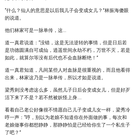
“什么？仙人的意思是以后我儿子会变成女儿？”林振海傻眼
的说道。
他们林家可是一脉单传，这....
道一真君说道：“没错，这是无法逆转的事情，但是日后若
是功德圆满自可成仙，逍遥世间永劫不朽，万世不灭，若是
如此，就算尔等没有后代也不会血脉断绝！”
道一真君知道，凡间某些人对血脉是很重视的，而且他看得
出来，林家这乃是一脉单传，所以才如是说道。
梁秀则没考虑这么多，虽然儿子日后会变成女儿，但是好歹
活下来了不是？若不然被妖怪上身.....
看着自己老公好像很不情愿自己儿子变成儿女一样，梁秀冷
哼一声：“哼，别以为老娘不知道你在外面做的事，每次和
老娘做事你都想静静，那静静怕是已经给你生了一个私生子
了吧？”