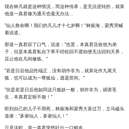
现在林凡就是这种情况，而这种传承，是无法逆转的，就算
他道一真君修为通天也毫无办法.....
“仙人救命啊！我们的凡儿才十七岁啊！”林振海，梁秀哭喊
着说道。
那道一真君叹了口气，说道：“也罢，本真君且收他为弟
子，但是本真君私自下界不经轮回不渡劫便无法回到天界，
且让他在凡间修炼。”
“若是日后他品性端正，没有胡作非为，就算化作九尾天
狐，也可以成为一尊狐仙，逍遥世间。”
“但是若是日后他如同这只狐妖一般，胡作非为，祸害苍
生，本真君定斩不饶！”
听到自己的儿子不用死，林振海和梁秀大喜过万，立马磕头
道谢：“多谢仙人，多谢仙人！”
只是这时，道一真君突然吐出一口鲜血。