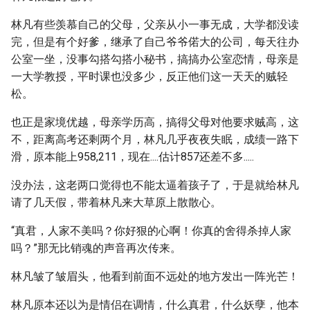
林凡有些羡慕自己的父母，父亲从小一事无成，大学都没读
完，但是有个好爹，继承了自己爷爷偌大的公司，每天往办
公室一坐，没事勾搭勾搭小秘书，搞搞办公室恋情，母亲是
一大学教授，平时课也没多少，反正他们这一天天的贼轻
松。
也正是家境优越，母亲学历高，搞得父母对他要求贼高，这
不，距离高考还剩两个月，林凡几乎夜夜失眠，成绩一路下
滑，原本能上958,211，现在....估计857还差不多.....
没办法，这老两口觉得也不能太逼着孩子了，于是就给林凡
请了几天假，带着林凡来大草原上散散心。
“真君，人家不美吗？你好狠的心啊！你真的舍得杀掉人家
吗？”那无比销魂的声音再次传来。
林凡皱了皱眉头，他看到前面不远处的地方发出一阵光芒！
林凡原本还以为是情侣在调情，什么真君，什么妖孽，他本