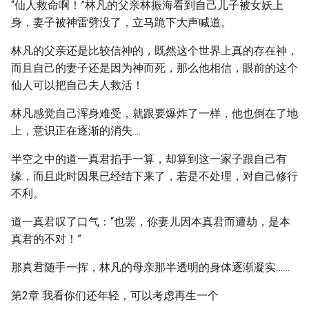
“仙人救命啊！”林凡的父亲林振海看到自己儿子被女妖上
身，妻子被神雷劈没了，立马跪下大声喊道。
林凡的父亲还是比较信神的，既然这个世界上真的存在神，
而且自己的妻子还是因为神而死，那么他相信，眼前的这个
仙人可以把自己夫人救活！
林凡感觉自己浑身难受，就跟要爆炸了一样，他也倒在了地
上，意识正在逐渐的消失....
半空之中的道一真君掐手一算，却算到这一家子跟自己有
缘，而且此时因果已经结下来了，若是不处理，对自己修行
不利。
道一真君叹了口气：“也罢，你妻儿因本真君而遭劫，是本
真君的不对！”
那真君随手一挥，林凡的母亲那半透明的身体逐渐凝实……
第2章 我看你们还年轻，可以考虑再生一个