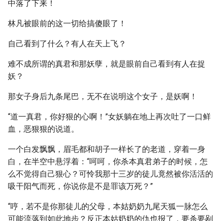
中落了下来！
林凡被眼前的这一切给搞傻眼了！
自己看到了什么？有人在天上飞？
难不成所谓的真君和那妖孽，就是眼前自己看到有人在捉
妖？
那女子身后九条尾巴，无不在说明这个女子，是妖啊！
“道一真君，你好狠的心啊！”女妖躺在地上再次吐了一口鲜
血，恶狠狠的说道。
一个白发飘飘，眉毛都和胡子一样长了的老道，穿着一身
白，在半空中悬浮着：“呵呵，你杀本真君弟子的时候，怎
么不觉得自己狠心？可怜我那十三岁的徒儿竟然被你活活的
吸干阳气而死，你说你是不是罪该万死？”
“哼，若不是你那徒儿的父母，本姑奶奶九尾天狐一脉怎么
可能流落到如此地步？反正本姑奶奶的仇也报了，要杀要剐