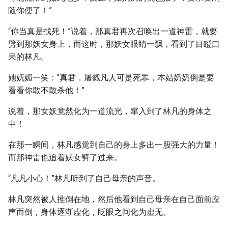
随你便了！”
“你当真是找死！”说着，那真君再次召唤出一道神雷，就要
劈到那妖女身上，而这时，那妖女眼睛一飘，看到了目瞪口
呆的林凡。
她妩媚一笑：“真君，屠戮凡人可是死罪，本姑奶奶倒是要
看看你敢不敢杀他！”
说着，那女妖竟然化为一道流光，窜入到了林凡的身体之
中！
在那一瞬间，林凡感觉到自己的身上多出一股强大的力量！
而那神雷也追着妖女劈了过来。
“凡凡小心！”林凡听到了自己母亲的声音。
林凡突然被人推倒在地，然后他看到自己母亲在自己面前应
声而倒，身体逐渐虚化，眨眼之间化为虚无。