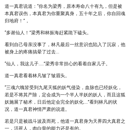
道一真君说道：“你名为梁秀，原本寿命八十有九，但是被
本真君误伤，本真君为你重聚真身，五十年之后，你自回魂
归地府！”，
“多谢仙人！”梁秀和林振海赶紧跪下磕头。
看到自己母亲没事了，林凡最后一丝意识也陷入了沉寂，他
被身上的疼痛搞晕了过去....
“仙人，我这儿子......”梁秀非常担心的看着自家儿子。
道一真君看着林凡皱了皱眉头。
“三魂六魄皆受到九尾天狐的妖气侵染，血脉也已经妖化，
若是不将其产除，定会成为一个半人半妖的妖人，而且这狐
妖施展了秘术，日后他定会完全的妖化.....”看到林凡的状
况，道一真君神情严肃的说道。
若是只是被战斗波及而死，他道一真君身为天界四大真君之
一，活死人，肉白骨的能力还是有的。