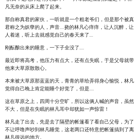
凡无奈的从床上爬了起来。
那自称真君的家伙，一听就是一个粗老爷们，但是那个被真
君称之为妖孽的人，声音.....挠的林凡心痒痒，让人沉醉，让
人着迷，听上去就感觉自己的春天来了....
刚酝酿出来的睡意，一下子全没了.....
最近即将高考，他压力有点大，还有点失眠，于是父母就带
他来大草原散散心。
本来被大草原那蓝蓝的天，青青的草给弄得身心愉悦，林凡
觉得自己晚上肯定能睡个好觉了，但是.....
这在草原之上，四周十分空旷，所以这俩人喊的声音，虽然
不大，但是在失眠的林凡耳中却犹如一声惊雷！
林凡走了出去，先是去了隔壁的帐篷看了看自己父母，为了
不让呼噜声吵到林凡睡觉，这老两口还特意把帐篷搞到了离
林凡很远的地方。