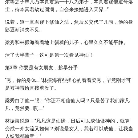
尔等之子林凡乃本真君第一十八为弟子，本真君赐他道号落
尘，待本真君劫过圆满，自会来接她进入天界....”
说着，道一真君赐下修仙之法，然后又交代了几句，他的身
影逐渐消失不见。
梁秀和林振海看着地上躺着的儿子，心里久久不能平静。
活了大半辈子，这可是第一次看见神仙！
第3章 你要是有女朋友，趁早分手
“秀，你的身体.....”林振海有些担心的看着梁秀，毕竟刚才可
是被神雷给直接劈没了。
梁秀白了他一眼：“你还不相信仙人吗？只是苦了我们家凡
凡，竟然要....哎.....”
林振海说道：“凡凡这是仙缘，日后可以成仙做神的，就算
变成一介女流又如何？别说是女人，我若可以成仙，让我当
人妖我都愿意！”