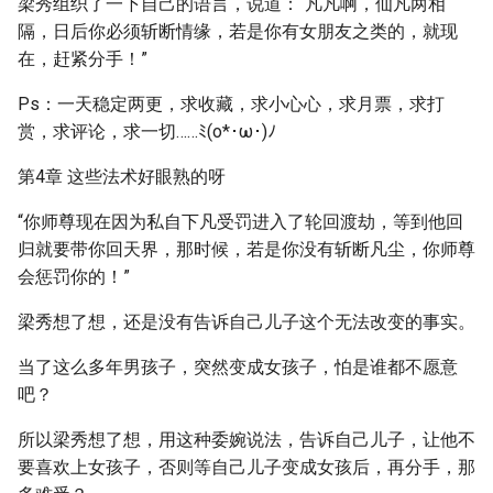
梁秀组织了一下自己的语言，说道：“凡凡啊，仙凡两相
隔，日后你必须斩断情缘，若是你有女朋友之类的，就现
在，赶紧分手！”
Ps：一天稳定两更，求收藏，求小心心，求月票，求打
赏，求评论，求一切……ﾐ(o*･ω･)ﾉ
第4章 这些法术好眼熟的呀
“你师尊现在因为私自下凡受罚进入了轮回渡劫，等到他回
归就要带你回天界，那时候，若是你没有斩断凡尘，你师尊
会惩罚你的！”
梁秀想了想，还是没有告诉自己儿子这个无法改变的事实。
当了这么多年男孩子，突然变成女孩子，怕是谁都不愿意
吧？
所以梁秀想了想，用这种委婉说法，告诉自己儿子，让他不
要喜欢上女孩子，否则等自己儿子变成女孩后，再分手，那