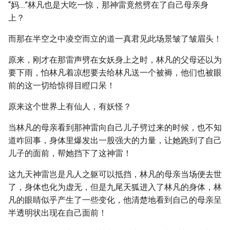
“妈....”林凡也是大吃一惊，那神雷竟然劈在了自己母亲身
上？
而那在半空之中凌空而立的道一真君见此场景皱了皱眉头！
原来，刚才在那雷声劈在女妖身上之时，林凡的父母还以为
要下雨，怕林凡着凉想要去给林凡送一个被褥，他们也被眼
前的这一切给惊得目瞪口呆！
原来这个世界上有仙人，有妖怪？
当林凡的母亲看到那神雷向自己儿子劈过来的时候，也不知
道咋回事，身体里爆发出一股强大的力量，让她跑到了自己
儿子的面前，帮她挡下了这神雷！
这九天神雷岂是凡人之躯可以抵挡，林凡的母亲当场便去世
了，身体也化为虚无，但是九尾天狐进入了林凡的身体，林
凡的眼睛似乎产生了一些变化，他清楚地看到自己的母亲呈
半透明状出现在自己面前！