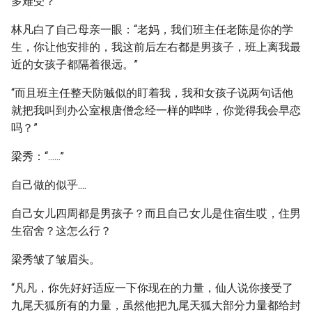
多难受？
林凡白了自己母亲一眼：“老妈，我们班主任老陈是你的学
生，你让他安排的，我这前后左右都是男孩子，班上离我最
近的女孩子都隔着很远。”
“而且班主任整天防贼似的盯着我，我和女孩子说两句话他
就把我叫到办公室根唐僧念经一样的哔哔，你觉得我会早恋
吗？”
梁秀：“......”
自己做的似乎....
自己女儿四周都是男孩子？而且自己女儿是住宿生哎，住男
生宿舍？这怎么行？
梁秀皱了皱眉头。
“凡凡，你先好好适应一下你现在的力量，仙人说你接受了
九尾天狐所有的力量，虽然他把九尾天狐大部分力量都给封