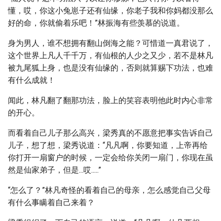
懂，哎，你这小兔崽子还有仙缘，你老子我和你妈都没那么
好的命，你就偷着乐吧！”林振海有些羡慕的说道。
身为男人，谁不想拥有翻山倒海之能？可惜道一真君说了，
这个世界上凡人千千万，有仙根的人少之又少，若不是林凡
被九尾狐上身，也是没有仙缘的，否则就算赐下功法，也难
有什么成就！
闻此，林凡翻了翻那功法，脸上的笑容表明他此时内心非常
的开心。
而看着自己儿子那么高兴，梁秀真的不愿意把事实告诉自己
儿子，想了想，梁秀说道：“凡凡啊，你要知道，上帝再给
你打开一扇窗户的时候，一定会给你关闭一扇门，你现在虽
然是仙家弟子，但是...哎.....”
“怎么了？”林凡奇怪的看着自己的母亲，怎么感觉自己父母
有什么事瞒着自己来着？