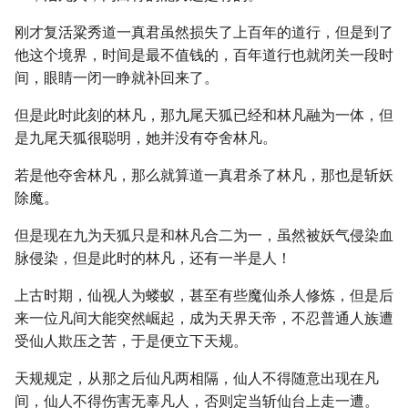
刚才复活粱秀道一真君虽然损失了上百年的道行，但是到了
他这个境界，时间是最不值钱的，百年道行也就闭关一段时
间，眼睛一闭一睁就补回来了。
但是此时此刻的林凡，那九尾天狐已经和林凡融为一体，但
是九尾天狐很聪明，她并没有夺舍林凡。
若是他夺舍林凡，那么就算道一真君杀了林凡，那也是斩妖
除魔。
但是现在九为天狐只是和林凡合二为一，虽然被妖气侵染血
脉侵染，但是此时的林凡，还有一半是人！
上古时期，仙视人为蝼蚁，甚至有些魔仙杀人修炼，但是后
来一位凡间大能突然崛起，成为天界天帝，不忍普通人族遭
受仙人欺压之苦，于是便立下天规。
天规规定，从那之后仙凡两相隔，仙人不得随意出现在凡
间，仙人不得伤害无辜凡人，否则定当斩仙台上走一遭。