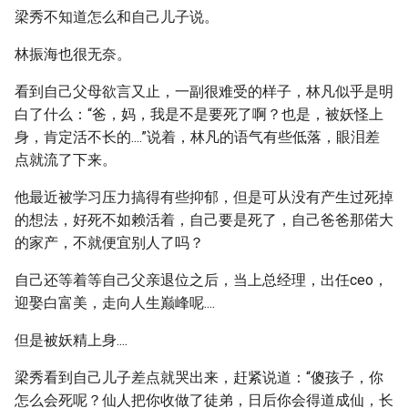
梁秀不知道怎么和自己儿子说。
林振海也很无奈。
看到自己父母欲言又止，一副很难受的样子，林凡似乎是明
白了什么：“爸，妈，我是不是要死了啊？也是，被妖怪上
身，肯定活不长的....”说着，林凡的语气有些低落，眼泪差
点就流了下来。
他最近被学习压力搞得有些抑郁，但是可从没有产生过死掉
的想法，好死不如赖活着，自己要是死了，自己爸爸那偌大
的家产，不就便宜别人了吗？
自己还等着等自己父亲退位之后，当上总经理，出任ceo，
迎娶白富美，走向人生巅峰呢....
但是被妖精上身....
梁秀看到自己儿子差点就哭出来，赶紧说道：“傻孩子，你
怎么会死呢？仙人把你收做了徒弟，日后你会得道成仙，长