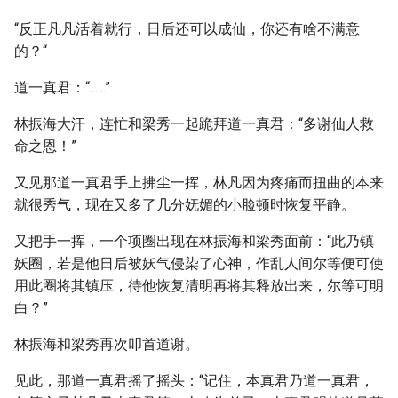
“反正凡凡活着就行，日后还可以成仙，你还有啥不满意
的？“
道一真君：“......”
林振海大汗，连忙和梁秀一起跪拜道一真君：“多谢仙人救
命之恩！”
又见那道一真君手上拂尘一挥，林凡因为疼痛而扭曲的本来
就很秀气，现在又多了几分妩媚的小脸顿时恢复平静。
又把手一挥，一个项圈出现在林振海和梁秀面前：“此乃镇
妖圈，若是他日后被妖气侵染了心神，作乱人间尔等便可使
用此圈将其镇压，待他恢复清明再将其释放出来，尔等可明
白？”
林振海和梁秀再次叩首道谢。
见此，那道一真君摇了摇头：“记住，本真君乃道一真君，