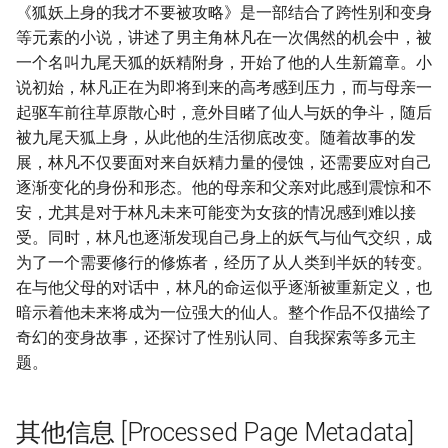
《狐妖上身的我才不要被攻略》是一部结合了跨性别和变身
等元素的小说，讲述了男主角林凡在一次偶然的机会中，被
一个名叫九尾天狐的妖精附身，开始了他的人生新篇章。小
说初始，林凡正在为即将到来的高考感到压力，而与母亲一
起驱车前往草原散心时，意外目睹了仙人与妖的争斗，随后
被九尾天狐上身，从此他的生活彻底改变。随着故事的发
展，林凡不仅要面对来自妖精力量的侵蚀，还需要应对自己
逐渐变化的身份和形态。他的母亲和父亲对此感到震惊和不
安，尤其是对于林凡未来可能变为女孩的情况感到难以接
受。同时，林凡也逐渐发现自己身上的妖气与仙气交织，成
为了一个需要修行的修炼者，经历了从人类到半妖的转变。
在与他父母的对话中，林凡的命运似乎逐渐被重新定义，也
暗示着他未来将成为一位强大的仙人。整个作品不仅描绘了
奇幻的变身故事，还探讨了性别认同、自我探索等多元主
题。
其他信息 [Processed Page Metadata]