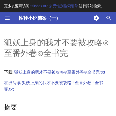
更多资源可访问
tsindex.org 多元性别搜索引擎
进行跨站搜索。
键
性转小说档案（一）
入
摘要
以
狐妖上身的我才不要被攻略⊙
开
其他信息 [Processed Page
至番外卷⊙全书完
Metadata]
始
搜
正文
下载:
狐妖上身的我才不要被攻略⊙至番外卷⊙全书完.txt
索
在线阅读 狐妖上身的我才不要被攻略⊙至番外卷⊙全书
完.txt
摘要