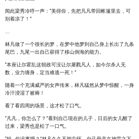
闻此梁秀冷哼一声：“美得你，先把凡凡带回帐篷里去，可
别着凉了！”
.....
林凡做了一个很长的梦，在梦中他梦到自己身上长出了九条
尾巴，九尾一出自己获得了移山倒海的能力。
“本座让尔霍乱这朝政可没让尔屠戮凡人，如今尔杀人无
数，业力缠身，定当难逃一死！”
随着一个充满威严的女声传来，林凡猛然从梦中惊醒，一身
冷汗浸湿了被褥！
看了看四周的场景，这才松了口气。
“凡凡，你怎么了？”看到自己现在的儿子，日后的女儿醒了
过来，梁秀也是松了一口气。
“妈....你没事吧？”林凡久久不能忘怀，自己母亲在神雷之下