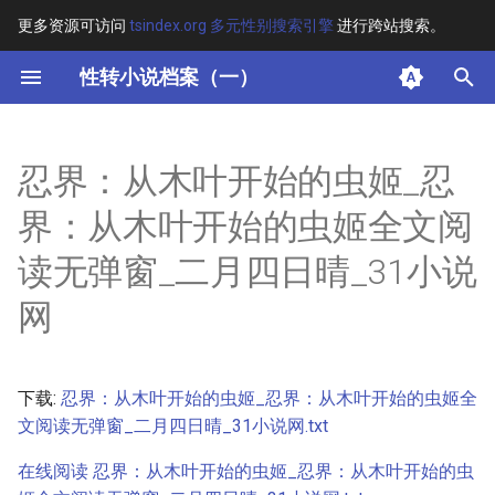
更多资源可访问
tsindex.org 多元性别搜索引擎
进行跨站搜索。
键
性转小说档案（一）
入
摘要
以
忍界：从木叶开始的虫姬_忍
开
其他信息 [Processed Page
界：从木叶开始的虫姬全文阅
Metadata]
始
读无弹窗_二月四日晴_31小说
搜
正文
网
索
下载:
忍界：从木叶开始的虫姬_忍界：从木叶开始的虫姬全
文阅读无弹窗_二月四日晴_31小说网.txt
在线阅读 忍界：从木叶开始的虫姬_忍界：从木叶开始的虫