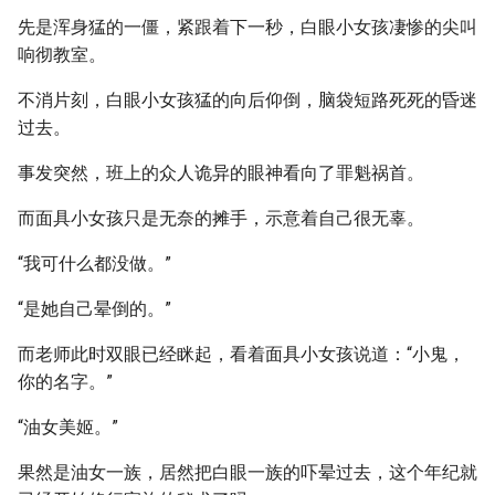
先是浑身猛的一僵，紧跟着下一秒，白眼小女孩凄惨的尖叫
响彻教室。
不消片刻，白眼小女孩猛的向后仰倒，脑袋短路死死的昏迷
过去。
事发突然，班上的众人诡异的眼神看向了罪魁祸首。
而面具小女孩只是无奈的摊手，示意着自己很无辜。
“我可什么都没做。”
“是她自己晕倒的。”
而老师此时双眼已经眯起，看着面具小女孩说道：“小鬼，
你的名字。”
“油女美姬。”
果然是油女一族，居然把白眼一族的吓晕过去，这个年纪就