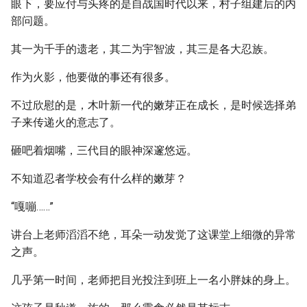
眼下，要应付与头疼的是自战国时代以来，村子组建后的内
部问题。
其一为千手的遗老，其二为宇智波，其三是各大忍族。
作为火影，他要做的事还有很多。
不过欣慰的是，木叶新一代的嫩芽正在成长，是时候选择弟
子来传递火的意志了。
砸吧着烟嘴，三代目的眼神深邃悠远。
不知道忍者学校会有什么样的嫩芽？
“嘎嘣……”
讲台上老师滔滔不绝，耳朵一动发觉了这课堂上细微的异常
之声。
几乎第一时间，老师把目光投注到班上一名小胖妹的身上。