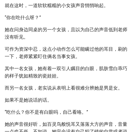
就在这时，一道软软糯糯的小女孩声音悄悄响起。
“你在吃什么呀？”
她在问身边同桌的另一个女孩，且以为自己的声音低到老师
没有听见。
可作为资深中忍，这点小动作怎么可能瞒过他的耳目，刷的
一下，老师紧紧盯住俩名当事女孩。
其中一名女孩，她有着一双引人瞩目的白眼，肌肤雪白乖巧
的样子犹如精致的瓷娃娃。
而另一名女孩，老实说从表明上看很难分辨她是男是女。
如果不是她说话的话。
“吃什么？你不是有白眼吗，自己看咯。”
她的声音很好听，如百灵鸟般悦耳又落落大方的声音，音量
一点也不低，不如说，她完全没有自己犯了错的自觉或者说