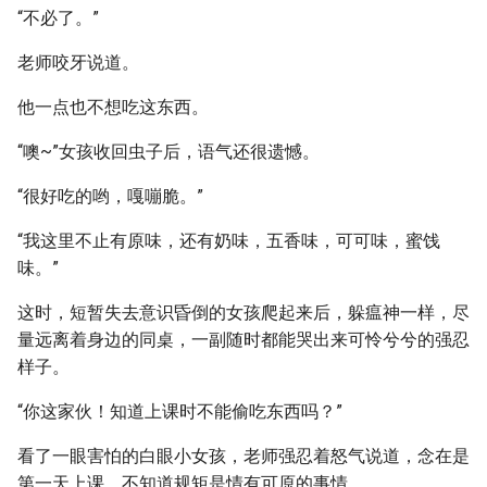
“不必了。”
老师咬牙说道。
他一点也不想吃这东西。
“噢~”女孩收回虫子后，语气还很遗憾。
“很好吃的哟，嘎嘣脆。”
“我这里不止有原味，还有奶味，五香味，可可味，蜜饯
味。”
这时，短暂失去意识昏倒的女孩爬起来后，躲瘟神一样，尽
量远离着身边的同桌，一副随时都能哭出来可怜兮兮的强忍
样子。
“你这家伙！知道上课时不能偷吃东西吗？”
看了一眼害怕的白眼小女孩，老师强忍着怒气说道，念在是
第一天上课，不知道规矩是情有可原的事情。