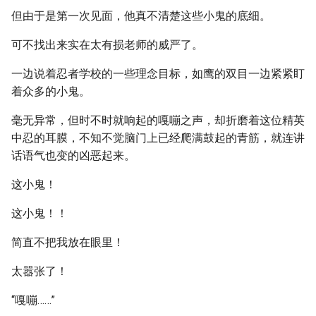
但由于是第一次见面，他真不清楚这些小鬼的底细。
可不找出来实在太有损老师的威严了。
一边说着忍者学校的一些理念目标，如鹰的双目一边紧紧盯
着众多的小鬼。
毫无异常，但时不时就响起的嘎嘣之声，却折磨着这位精英
中忍的耳膜，不知不觉脑门上已经爬满鼓起的青筋，就连讲
话语气也变的凶恶起来。
这小鬼！
这小鬼！！
简直不把我放在眼里！
太嚣张了！
“嘎嘣……”