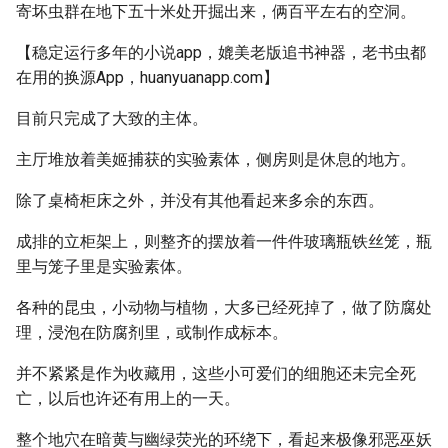
寄坏虫群在地下五十米处开掘出来，俩百平左右的空洞。
【稳定运行多年的小说app，媲美老版追书神器，老书虫都
在用的换源App，huanyuanapp.com】
目前只完成了大致的主体。
主厅堆放着美姬捕获的实验素体，侧房则是休息的地方。
除了桌椅柜床之外，并没有其他看起来多余的东西。
成排的立柜架上，则整齐的摆放着一件件玻璃瓶铁丝笼，瓶
里与笼子里是实验素体。
各种的昆虫，小动物与植物，大多已经死掉了，做了防腐处
理，浸泡在防腐剂里，或制作成标本。
并不紧紧是作为收藏用，这些小可爱们的细胞还未完全死
亡，以后也许还有用上的一天。
整个地穴在暗黄与幽绿荧光的环绕下，看起来极像邪恶巫妖