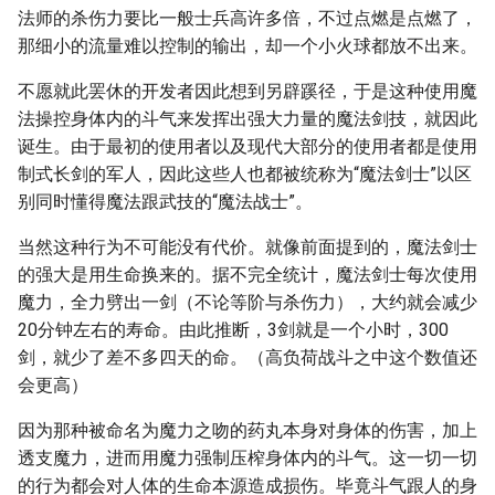
法师的杀伤力要比一般士兵高许多倍，不过点燃是点燃了，
那细小的流量难以控制的输出，却一个小火球都放不出来。
不愿就此罢休的开发者因此想到另辟蹊径，于是这种使用魔
法操控身体内的斗气来发挥出强大力量的魔法剑技，就因此
诞生。由于最初的使用者以及现代大部分的使用者都是使用
制式长剑的军人，因此这些人也都被统称为“魔法剑士”以区
别同时懂得魔法跟武技的“魔法战士”。
当然这种行为不可能没有代价。就像前面提到的，魔法剑士
的强大是用生命换来的。据不完全统计，魔法剑士每次使用
魔力，全力劈出一剑（不论等阶与杀伤力），大约就会减少
20分钟左右的寿命。由此推断，3剑就是一个小时，300
剑，就少了差不多四天的命。（高负荷战斗之中这个数值还
会更高）
因为那种被命名为魔力之吻的药丸本身对身体的伤害，加上
透支魔力，进而用魔力强制压榨身体内的斗气。这一切一切
的行为都会对人体的生命本源造成损伤。毕竟斗气跟人的身