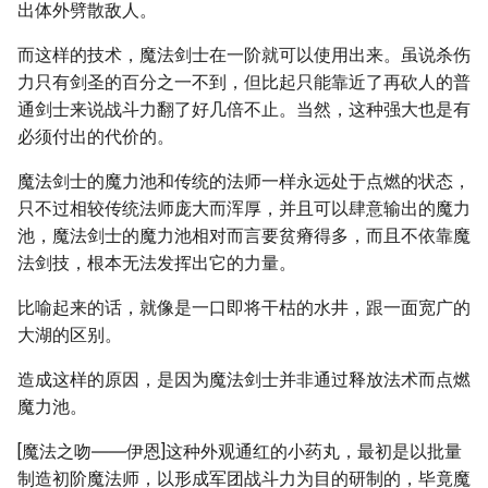
出体外劈散敌人。
而这样的技术，魔法剑士在一阶就可以使用出来。虽说杀伤
力只有剑圣的百分之一不到，但比起只能靠近了再砍人的普
通剑士来说战斗力翻了好几倍不止。当然，这种强大也是有
必须付出的代价的。
魔法剑士的魔力池和传统的法师一样永远处于点燃的状态，
只不过相较传统法师庞大而浑厚，并且可以肆意输出的魔力
池，魔法剑士的魔力池相对而言要贫瘠得多，而且不依靠魔
法剑技，根本无法发挥出它的力量。
比喻起来的话，就像是一口即将干枯的水井，跟一面宽广的
大湖的区别。
造成这样的原因，是因为魔法剑士并非通过释放法术而点燃
魔力池。
[魔法之吻――伊恩]这种外观通红的小药丸，最初是以批量
制造初阶魔法师，以形成军团战斗力为目的研制的，毕竟魔