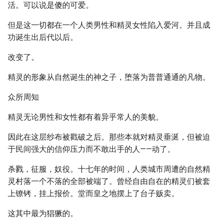
活。可以说是傻的可爱。
但是这一切都在一个人类男性和精灵女性陷入爱河。并且成
功诞生出后代以后。
改变了。
精灵的形象从自然诞生的神之子，堕落为普普通通的凡物。
众所周知
精灵无论男性和女性都有着异乎常人的美貌。
因此在这层纱布被戳破之后。那些本就对精灵垂涎，但被迫
于民间强大的信仰压力而不敢出手的人——动了。
杀戮，征服，奴役。十七年的时间，人类城市周遭的自然精
灵村落一个不落的全部被端了。曾经自由自在的精灵们被套
上镣铐，挂上报价。堂而皇之地摆上了台子贩卖。
这其中最为猖獗的。