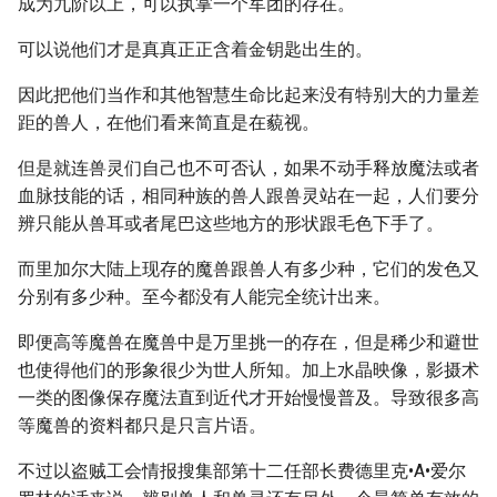
成为九阶以上，可以执掌一个军团的存在。
可以说他们才是真真正正含着金钥匙出生的。
因此把他们当作和其他智慧生命比起来没有特别大的力量差
距的兽人，在他们看来简直是在藐视。
但是就连兽灵们自己也不可否认，如果不动手释放魔法或者
血脉技能的话，相同种族的兽人跟兽灵站在一起，人们要分
辨只能从兽耳或者尾巴这些地方的形状跟毛色下手了。
而里加尔大陆上现存的魔兽跟兽人有多少种，它们的发色又
分别有多少种。至今都没有人能完全统计出来。
即便高等魔兽在魔兽中是万里挑一的存在，但是稀少和避世
也使得他们的形象很少为世人所知。加上水晶映像，影摄术
一类的图像保存魔法直到近代才开始慢慢普及。导致很多高
等魔兽的资料都只是只言片语。
不过以盗贼工会情报搜集部第十二任部长费德里克•A•爱尔