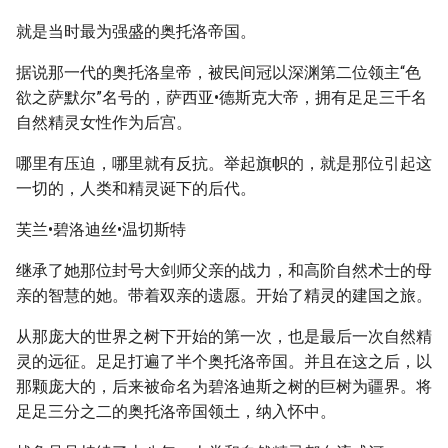
就是当时最为强盛的奥托洛帝国。
据说那一代的奥托洛皇帝，被民间冠以深渊第二位领主“色
欲之萨默尔”名号的，萨西亚•德斯克大帝，拥有足足三千名
自然精灵女性作为后宫。
哪里有压迫，哪里就有反抗。举起旗帜的，就是那位引起这
一切的，人类和精灵诞下的后代。
芙兰•碧洛迪丝•温切斯特
继承了她那位封号大剑师父亲的战力，和高阶自然术士的母
亲的智慧的她。带着双亲的遗愿。开始了精灵的建国之旅。
从那庞大的世界之树下开始的第一次，也是最后一次自然精
灵的远征。足足打遍了半个奥托洛帝国。并且在这之后，以
那颗庞大的，后来被命名为碧洛迪斯之树的巨树为疆界。将
足足三分之二的奥托洛帝国领土，纳入怀中。