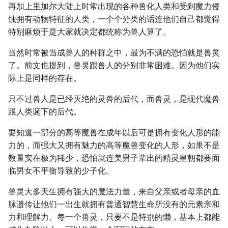
再加上里加尔大陆上时常出现的各种兽化人类和受到魔力侵
蚀拥有动物特征的人类，一个个分类的话连他们自己都觉得
特别麻烦于是大家就决定都统称为兽人算了。
当然时常被当成兽人的种群之中，最为不满的恐怕就是兽灵
了。前文也提到，兽灵跟兽人的分别非常困难。因为他们实
际上是同样的存在。
只不过兽人是已经灭绝的灵兽的后代，而兽灵，是现代魔兽
跟人类诞下的后代。
要知道一部分的高等魔兽在成年以后可是拥有变化人形的能
力的，而强大又拥有魅力的高等魔兽变化的人形，如果不是
数量实在极为稀少，恐怕就连美男子辈出的精灵皇朝都要面
临男女不平衡导致的少子化。
兽灵大多天生拥有强大的魔法力量，来自父亲或者母亲的血
脉遗传让他们一出生就拥有普通智慧生命所没有的元素亲和
力和理解力。每一个兽灵，只要不是特别的懒，基本上都能