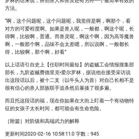
罗林的话来说，辨别兽人和兽灵还有另外一个最简单有效的
方法。
“啊，这个问题呢，这个问题呢，我觉得是啊，啊那个，看
对方的可爱程度啊。如果是兽人呢，一般都，啊这个呢，长
得啊，比较啊，普通。而兽灵呢，啊这个啊，因为高等魔兽
啊，一般那个啊，品味不会太差嗯，所以说啊，一般都长
得，比较啊，那个啊，好看”
以上话语引自史上【任职时间最短】的盗贼工会情报搜集部
部长，九阶盗贼费德里克•爱尔罗林，据说他在接受采访说
出这段话以后，被十二支（以牛头人为首）对自己长相不是
很有信心的兽人部族联手追杀然后暴揍了很多遍。
而且托这段话的福，现在你如果在大街上盯着一个有动物特
征的女孩子太长时间，都可能会有生命危险。
［附篇］对阶级和高端武力的解释
更新时间2020-02-16 10:58:11.0 字数：945