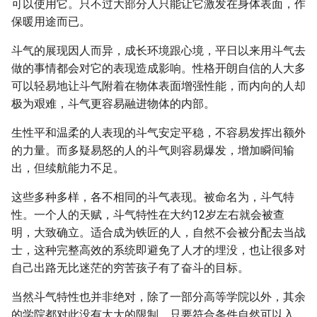
可以使用它。只不过大部分人只能让它激发在身体表面，作
保暖用途而已。
斗气的展现因人而异，成长环境跟心境，平日以来用斗气去
做的事情都会对它的表现造成影响。性格开朗自信的人大多
可以轻易地让斗气附着在物体表面增强性能，而内向的人却
极为艰难，斗气更容易融进物体的内部。
生性平和温柔的人表现的斗气安定平稳，不容易发挥出额外
的力量。而多疑易怒的人的斗气则容易爆发，增加瞬间输
出，但续航能力不足。
这些多种多样，各不相同的斗气表现。被命名为，斗气特
性。一个人的天赋，斗气特性在大约12岁左右就会被查
明，大致确立。适合成为铁匠的人，自然不会被分配去当战
士，这种完整高效的系统即避免了人才的埋没，也让很多对
自己出路无比迷茫的穷苦孩子有了奋斗的目标。
当然斗气特性也并非绝对，除了一部分高等学院以外，其余
的学院都对此没有太大的限制，只要符合条件自然可以入