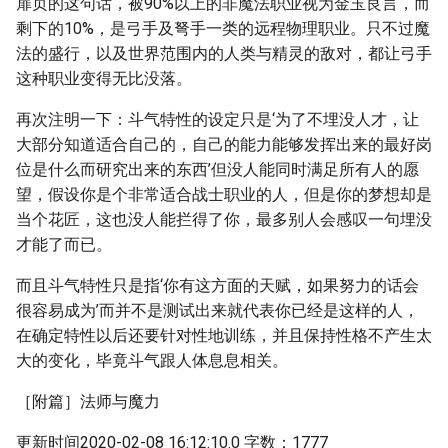
扉页的这句话，被90%以上的非魔法职业视为金玉良言，而
剩下的10%，是弓手及弩手一类的远程物理职业。只不过魔
法的盛行，以及世界范围内的人类与精灵的敌对，都让弓手
这种职业变得无比没落。
再次注明一下：斗气特性的设定只是‘为了不埋没人才，让
大部分知道适合自己的，自己的能力能够发挥出来的最好岗
位是什么而研究出来的东西’但没人能同时满足所有人的愿
望，假设你是个非常适合战士职业的人，但是你的梦想却是
当个花匠，这也没人能拦得了你，最多别人会感叹一句埋没
才能了而已。
而且斗气特性只是指‘你有这方面的天赋，如果努力的话会
很容易成为’而并不是测试出来就代表你已经是这样的人，
在确定特性以后还要针对性地训练，并且保持性格不产生太
大的变化，毕竟斗气跟人体息息相关。
［附篇］法师与魔力
更新时间2020-02-08 16:12:10.0 字数：1777