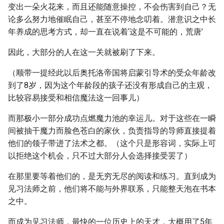
变出一朵火花来，而且还能随意操控，不会伤害到自己？无
论多么努力地催眠自己，甚至不停地念叨着。潜意识之中长
年养成的思考方式，却一直在说着‘这是不可能的，荒唐’
因此，大部分的人在这一关就被刷了下来。
（顺带一提经此以后奥托洛帝国将启蒙引导术的受众年龄改
到了8岁，因为这个年龄段的孩子还没有形成自己的主观，
比较容易接受和相信魔法这一回事儿）
而那极小一部分成功点燃魔力池的幸运儿。对于这些在一瞬
间被抽干魔力而脸色苍白的家伙，负责指导的导师直接提着
他们的领子带进了法术之都。（这个只是形容词，实际上可
以拒绝这个机会，只不过大部分人会选择接受罢了）
在那里要等着他们的，是无穷无尽的阅读和练习。直到成为
见习法师之前，他们将不能与外界联系，只能整天泡在书本
之中。
而成为见习法师，最快的一位历史上的天才，大概用了5年