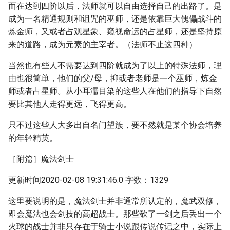
而在达到四阶以后，法师就可以自由选择自己的出路了。是
成为一名精通规则和诅咒的巫师，还是依靠巨大傀儡战斗的
炼金师，又或者占观星象、窥视命运的占星师，还是坚持原
来的道路，成为元素的主宰者。（法师不止这四种）
当然也有些人不需要达到四阶就成为了以上的特殊法师，理
由也很简单，他们的父/母，抑或者老师是一个巫师，炼金
师或者占星师。从小耳濡目染的这些人在他们的指导下自然
要比其他人走得更远，飞得更高。
只不过这些人大多出自名门望族，要不然就是某个协会培养
的年轻精英。
［附篇］魔法剑士
更新时间2020-02-08 19:31:46.0 字数：1329
这里要说明的是，魔法剑士并非通常所认定的，魔武双修，
即会魔法也会剑技的高超战士。那些砍了一剑之后丢出一个
火球的战士并非只存在于骑士小说跟传说传记之中，实际上