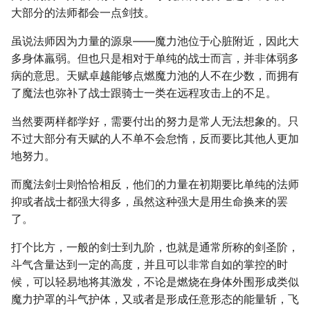
大部分的法师都会一点剑技。
虽说法师因为力量的源泉――魔力池位于心脏附近，因此大
多身体羸弱。但也只是相对于单纯的战士而言，并非体弱多
病的意思。天赋卓越能够点燃魔力池的人不在少数，而拥有
了魔法也弥补了战士跟骑士一类在远程攻击上的不足。
当然要两样都学好，需要付出的努力是常人无法想象的。只
不过大部分有天赋的人不单不会怠惰，反而要比其他人更加
地努力。
而魔法剑士则恰恰相反，他们的力量在初期要比单纯的法师
抑或者战士都强大得多，虽然这种强大是用生命换来的罢
了。
打个比方，一般的剑士到九阶，也就是通常所称的剑圣阶，
斗气含量达到一定的高度，并且可以非常自如的掌控的时
候，可以轻易地将其激发，不论是燃烧在身体外围形成类似
魔力护罩的斗气护体，又或者是形成任意形态的能量斩，飞