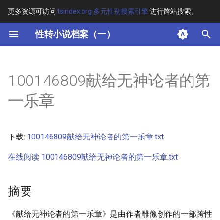
更多资源可访问
tsindex.org 多元性别搜索引擎
进行跨站搜索。
键
性转小说档案（一）
入
摘要
以
100146809献给无神论者的第
开
其他信息 [Processed Page
一乐章
Metadata]
始
搜
正文
下载:
100146809献给无神论者的第一乐章.txt
索
在线阅读 100146809献给无神论者的第一乐章.txt
摘要
《献给无神论者的第一乐章》是由作者雕像创作的一部跨性