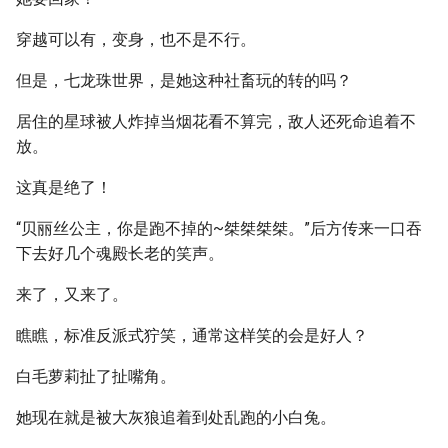
穿越可以有，变身，也不是不行。
但是，七龙珠世界，是她这种社畜玩的转的吗？
居住的星球被人炸掉当烟花看不算完，敌人还死命追着不
放。
这真是绝了！
“贝丽丝公主，你是跑不掉的~桀桀桀桀。”后方传来一口吞
下去好几个魂殿长老的笑声。
来了，又来了。
瞧瞧，标准反派式狞笑，通常这样笑的会是好人？
白毛萝莉扯了扯嘴角。
她现在就是被大灰狼追着到处乱跑的小白兔。