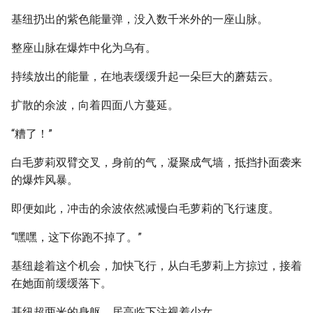
基纽扔出的紫色能量弹，没入数千米外的一座山脉。
整座山脉在爆炸中化为乌有。
持续放出的能量，在地表缓缓升起一朵巨大的蘑菇云。
扩散的余波，向着四面八方蔓延。
“糟了！”
白毛萝莉双臂交叉，身前的气，凝聚成气墙，抵挡扑面袭来
的爆炸风暴。
即便如此，冲击的余波依然减慢白毛萝莉的飞行速度。
“嘿嘿，这下你跑不掉了。”
基纽趁着这个机会，加快飞行，从白毛萝莉上方掠过，接着
在她面前缓缓落下。
基纽超两米的身躯，居高临下注视着少女。