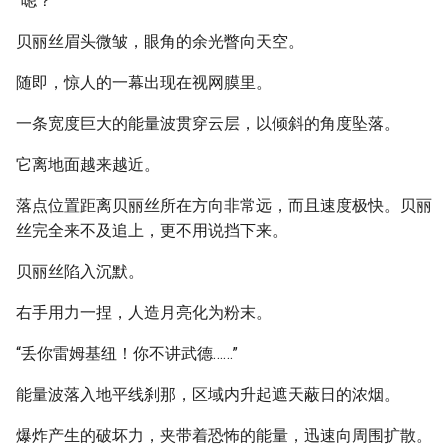
“嗯？”
贝丽丝眉头微皱，眼角的余光瞥向天空。
随即，惊人的一幕出现在视网膜里。
一条宽度巨大的能量波贯穿云层，以倾斜的角度坠落。
它离地面越来越近。
落点位置距离贝丽丝所在方向非常远，而且速度极快。贝丽
丝完全来不及追上，更不用说挡下来。
贝丽丝陷入沉默。
右手用力一捏，人造月亮化为粉末。
“丢你雷姆基纽！你不讲武德……”
能量波落入地平线刹那，区域内升起遮天蔽日的浓烟。
爆炸产生的破坏力，夹带着恐怖的能量，迅速向周围扩散。