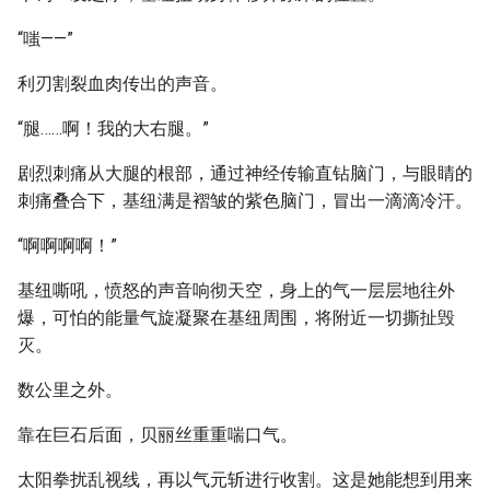
“嗤——”
利刃割裂血肉传出的声音。
“腿……啊！我的大右腿。”
剧烈刺痛从大腿的根部，通过神经传输直钻脑门，与眼睛的
刺痛叠合下，基纽满是褶皱的紫色脑门，冒出一滴滴冷汗。
“啊啊啊啊！”
基纽嘶吼，愤怒的声音响彻天空，身上的气一层层地往外
爆，可怕的能量气旋凝聚在基纽周围，将附近一切撕扯毁
灭。
数公里之外。
靠在巨石后面，贝丽丝重重喘口气。
太阳拳扰乱视线，再以气元斩进行收割。这是她能想到用来