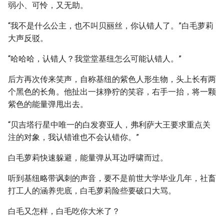
弱小、可怜，又无助。
“我不是什么公主，也不叫贝丽丝，你认错人了。”白毛萝莉
大声反驳。
“哈哈哈，认错人？我堂堂基纽怎么可能认错人。”
后方再次传来笑声，自称基纽的紫色人形生物，头上长有两
个黑色的长角。他扯出一抹狰狞的笑容，右手一抬，将一颗
紫色的能量弹甩出去。
“贝吉塔行星中唯一的白发赛亚人，弗利萨大王要求重点关
注的对象，我认错谁也不会认错你。”
白毛萝莉快速躲避，能量弹从耳边呼啸而过。
听到基纽略带讽刺的声音，要不是前世大学毕业几年，社畜
打工人的涵养兜底，白毛萝莉险些要破口大骂。
白毛又怎样，白毛吃你大米了？