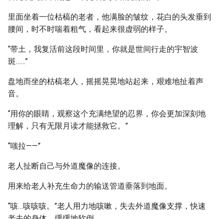
里面坐着一位枯槁的老者，他满脸的皱纹，花白的头发垂到
腰间，时不时喘着粗气，看起来很虚弱的样子。
“带土，我复活前这段时间里，你就是世间行走的宇智波
斑……”
盘地而坐的枯槁老人，摇摇晃晃地站起来，艰难地扯着声
音。
“用你的眼睛，观察这个充满绝望的忍界，你会更加深刻地
理解，只有无限月读才能拯救它。”
“嗤拉——”
老人扯断自己与外道魔像的连接。
用来给老人补充生命力的输送管道垂落到地面。
“咳…咳咳咳。”老人用力地咳嗽，失去外道魔像支撑，快速
老去的身体，缓缓地软倒。