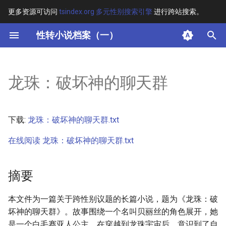
更多资源可访问
tsindex.org 多元性别搜索引擎
进行跨站搜索。
键
性转小说档案（一）
入
摘要
以
龙珠：破坏神的聊天群
开
其他信息 [Processed Page
Metadata]
始
下载:
龙珠：破坏神的聊天群.txt
搜
正文
在线阅读 龙珠：破坏神的聊天群.txt
索
摘要
本文件为一篇关于跨性别议题的长篇小说，题为《龙珠：破
坏神的聊天群》。故事围绕一个名叫贝丽丝的角色展开，她
是一个白毛赛亚人公主，在穿越到龙珠宇宙后，意识到了自