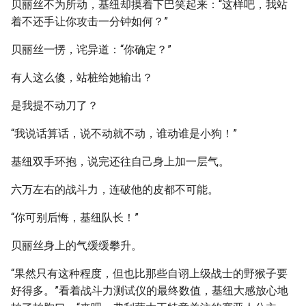
贝丽丝不为所动，基纽却摸着下巴笑起来：“这样吧，我站
着不还手让你攻击一分钟如何？”
贝丽丝一愣，诧异道：“你确定？”
有人这么傻，站桩给她输出？
是我提不动刀了？
“我说话算话，说不动就不动，谁动谁是小狗！”
基纽双手环抱，说完还往自己身上加一层气。
六万左右的战斗力，连破他的皮都不可能。
“你可别后悔，基纽队长！”
贝丽丝身上的气缓缓攀升。
“果然只有这种程度，但也比那些自诩上级战士的野猴子要
好得多。”看着战斗力测试仪的最终数值，基纽大感放心地