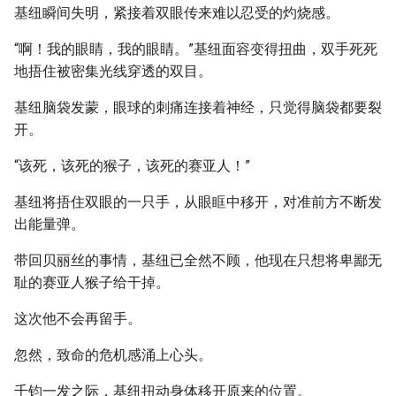
基纽瞬间失明，紧接着双眼传来难以忍受的灼烧感。
“啊！我的眼睛，我的眼睛。”基纽面容变得扭曲，双手死死
地捂住被密集光线穿透的双目。
基纽脑袋发蒙，眼球的刺痛连接着神经，只觉得脑袋都要裂
开。
“该死，该死的猴子，该死的赛亚人！”
基纽将捂住双眼的一只手，从眼眶中移开，对准前方不断发
出能量弹。
带回贝丽丝的事情，基纽已全然不顾，他现在只想将卑鄙无
耻的赛亚人猴子给干掉。
这次他不会再留手。
忽然，致命的危机感涌上心头。
千钧一发之际，基纽扭动身体移开原来的位置。