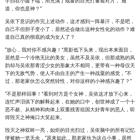
手挡在小腹下端，用充满了戒备的目光打量着对方，“难
道，你也是神？”
吴依下意识的作完上述动作，这才感到一阵暴汗，不是吧，
自己不但胆子变小了，居然还会做出这种女性化的动作？难
道自己真的彻底的成为女人了？
“放心，我对你不感兴趣！”黑影低下头来，现出本来面目，
居然是一个冷艳无比的美女，虽然不及吴依，但那成熟的风
韵却与吴依那青涩少女的形象大不相同，更带有一种母仪天
下的无敌气势，使人不由自主的产生一种战粟的感觉，“不
过，那老家伙怎么突然转性，对你这样的小神感兴趣了？”
“不是那样回事！”看到对方是个女神，吴依这才放下心来，
连忙声泪俱下的解释起来，在她的口中，创世神成了一个十
恶不赦、从精神和肉体上双重残害祖国大好青年的恶人，听
得毁灭之神掩口大笑起来。
毁灭之神双眸一亮，如炬的目光扫过，吴依脑中的所有记忆
便被她一览无余，“原来如此，那老家伙为这点小事，居然