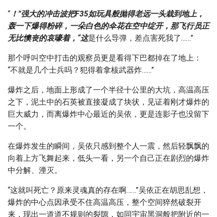
“
！”强大的冲击波把F35如玩具般抛得老远一头栽到地上，
轰一下爆得粉碎，一朵白色的伞花在空中绽开，那飞行员正
无比懊丧的哀嚎着，“这
是什么导弹，差点害死我了……”
那个呼叫空中打击的观察员更是看得下巴都掉在了地上：
“不就是几个士兵吗？犯得着拿核武器炸……”
爆炸之后，地面上形成了一个半径十公里的大坑，高温高压
之下，泥土中的石英被直接凝成了块状，见证着刚才爆炸的
巨大威力，而离爆炸中心最近的吴依，更是连影子也没留下
一个。
在爆炸发生的瞬间，吴依只感到整个人一震，然后轻飘飘的
向着上方飞舞起来，低头一看，另一个自己正在剧烈的爆炸
中分解、湮灭。
“这就叫死亡？原来灵魂真的存在啊……”吴依正在胡思乱想，
爆炸的中心点因承受不住高温高压，整个空间猝然破裂开
来，现出一道道不规则的裂隙，如同宇宙黑洞般把附近的一