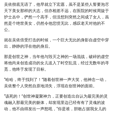
吴依彻底无语了，他早就立下宏愿，虽不是某些人誓要泡尽
天下美女那样的大志，但亦相差不远，在医院的时候周旋于
护士丛中，俨然一个高手，但没想到突然之间成了女人，虽
然是个绝世美女，仍然令他悲愤无比，感叹老天对他的不
公。
就在吴依倍受打击的时候，一个巨大无比的身影自虚空中穿
出，静静的浮在他的身后。
那是创世之神，当年他与毁灭之神的一场混战，破碎的虚空
将他尚未创造成功的女儿送入了时空乱流，经过无数年的寻
觅，他终于发现了目标。
“哈哈，终于找到了！”随着创世神一声大笑，他神念一动，
吴依整个人突然自原地消失，浮现在创世神的面前。
“该死的！”创世神凝聚神力，正要创造出自认为最完美的灵
魂融入那最完美的躯体，却发现里边已经有有了灵魂的波
动，他不由得发出一声怒吼，“你是谁，胆敢占据我女儿的