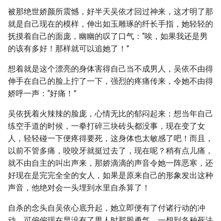
被那绝世娇颜所震憾，好半天吴依才回过神来，这才明了那
就是自己现在的模样，伸出如玉雕琢的纤长手指，她轻轻的
抚摸着自己的面庞，幽幽的叹了口气：“唉，如果我还是男
的该有多好！那样就可以追她了！”
想着就是这个漂亮的身体害得自己当不成男人，吴依不由得
伸手在自己的脸上拧了一下，强烈的疼痛传来，令她不由得
娇呼一声：“好痛！”
吴依抚着火辣辣的脸庞，心情无比的郁闷起来：想当年自己
练空手道的时候，一拳打碎三块砖头都没事，现在变了女
人，轻轻碰一下便疼得要死，这身体也太敏感了吧！而且，
以前不管多痛，咬咬牙就挺过去了，现在呢？稍有点儿痛，
就不由自主的叫出声来，那娇滴滴的声音令她一阵恶寒，还
好现在是完完全全的女人，如果是原来自己的形象发出这种
声音，他绝对会一头埋到水里自杀算了！
自杀的念头自吴依心底升起，她立即便有了付诸行动的冲
动，可偏偏现在早没有了男人时那股勇气，一想到各种死法