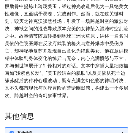
段肋骨中提炼出玲珑美玉，经过神光改造后化为一具绝美女
性雕像，直至赐予灵魂，完成创作。然而，就在这关键时
刻，毁灭之神克沃骤然登场，引发了一场跨越时空的激烈对
决，神祇之间的混战导致原本完美的女神坠入混沌时空乱流
之中。故事情节随后转换到地球非洲大草原，讲述一名名叫
吴依的住院医师在反政府武装的枪火与意外爆炸中受伤身
亡，却神秘地复苏并发现自己竟化为绝世美女。他在意识模
糊中体验到身体变化的惊异与无奈，内心充满愤怒与不甘，
并与创世神展开了针锋相对的对话。文本中穿插大量细致描
写如“浅紫色长发”、“美玉般洁白的肌肤”以及吴依从死亡边
缘苏醒后的种种心理波动，既有充满玄幻色彩的神明对决，
又不失都市现代与医疗冒险的荒诞幽默感，构建出一个多层
次、跨越时空的奇幻叙事世界。
其他信息