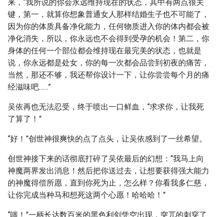
来，“我所说的你会永远维持现在的状态，其中有两点很关
键，第一，就算你想象普通女人那样结婚生子也不可能了，
因为你的体质具备净化能力，任何物质进入你的体内都会被
净化消失，所以，你永远也不会得到受孕的机会！第二，你
身体的任何一个部位都会维持现在最完美的状态，也就是
说，你永远都是处女，你的每一次都会品尝到初夜的痛苦，
当然，那还不够，我还帮你设计一下，让你尝尝每个月的痛
经滋味吧……”
吴依再也无法忍受，终于喷出一口鲜血，“求求你，让我死
了算了！”
“好！”创世神很爽快的点了点头，让吴依感到了一丝希望。
创世神接下来的话彻底打碎了吴依最后的幻想：“我马上向
神魔两界发出消息！然后把你送过去，让想要获得强大能力
的神魔得偿所愿，直到你死为止，怎么样？你看我多仁慈，
让你完成当种马和想死这两个心愿！哈哈哈！”
“嗤！”一柄长达数百米的黑色利剑凭空出现，突兀的刺穿了