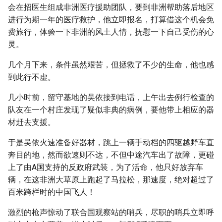
会在招医生组成非洲医疗援助团队，要到非洲帮助落后地区
进行为期一年的医疗救护，他立即报名，打算借这个机会免
费旅行，体验一下非洲的风土人情，抚慰一下自己受伤的心
灵。
几个月下来，条件虽然艰苦，但拯救了不少的生命，他也感
到此行不虚。
几小时前，留守基地的吴依接到电话，上午出去例行检查的
队友在一个村庄发现了疑似非典的病例，要他带上相应的器
材赶去支援。
于是吴依火速准备好器材，跳上一辆手动档的四驱越野车直
奔目的地，然而欲速则不达，不但中途汽车出了故障，更碰
上了由A国支持的反政府武装，为了活命，他只好放弃车
辆，在这非洲大草原上跑起了马拉松，那速度，绝对超过了
百米跨栏时的中国飞人！
激烈的枪声惊动了联合国观察站的哨兵，尽职的哨兵立即呼