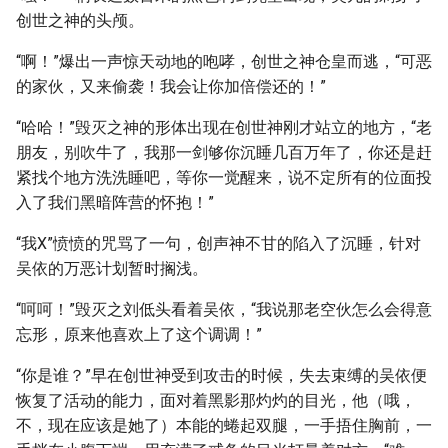
创世之神的头颅。
“啊！”爆出一声惊天动地的咆哮，创世之神仓皇而逃，“可恶
的家伙，又来偷袭！我会让你加倍偿还的！”
“哈哈！”毁灭之神的形体出现在创世神刚才站立的地方，“老
朋友，别吹牛了，我那一剑够你沉睡几百万年了，你还是赶
紧找个地方洗洗睡吧，等你一觉醒来，说不定所有的位面投
入了我们黑暗阵营的怀抱！”
“我X”愤愤的咒骂了一句，创声神不甘的陷入了沉睡，针对
吴依的万恶计划暂时搁浅。
“呵呵！”毁灭之刘低头看着吴依，“我说那老空伙怎么会得意
忘形，原来他喜欢上了这个调调！”
“你是谁？”早在创世神受到攻击的时候，失去束缚的吴依便
恢复了活动的能力，面对着黑影那灼灼的目光，他（哦，
不，现在应该是她了）本能的蜷起双腿，一手捂住胸前，一