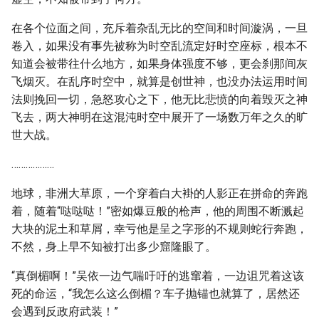
在各个位面之间，充斥着杂乱无比的空间和时间漩涡，一旦
卷入，如果没有事先被称为时空乱流定好时空座标，根本不
知道会被带往什么地方，如果身体强度不够，更会刹那间灰
飞烟灭。在乱序时空中，就算是创世神，也没办法运用时间
法则挽回一切，急怒攻心之下，他无比悲愤的向着毁灭之神
飞去，两大神明在这混沌时空中展开了一场数万年之久的旷
世大战。
………………
地球，非洲大草原，一个穿着白大褂的人影正在拼命的奔跑
着，随着“哒哒哒！”密如爆豆般的枪声，他的周围不断溅起
大块的泥土和草屑，幸亏他是呈之字形的不规则蛇行奔跑，
不然，身上早不知被打出多少窟隆眼了。
“真倒楣啊！”吴依一边气喘吁吁的逃窜着，一边诅咒着这该
死的命运，“我怎么这么倒楣？车子抛锚也就算了，居然还
会遇到反政府武装！”