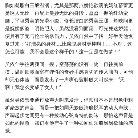
胸如凝脂白玉般温润，尤其是那两点娇艳欲滴的嫣红蓓蕾更
是诱人无比，再配上曼妙无比的身段，盈盈一握的纤幼蛮
腰，平坦秀美的光滑小腹、修长洁白的秀美玉腿，辉映间更
是妩媚多姿，明艳照人，虽然没看到面庞，可光凭这娇躯，
便具有了无与伦比的杀伤力，吴依自然中了招，好半天他恢
复过来：“好漂亮的身材……比魔鬼身材更棒啊！……不对，这
怎么可能，我不会是这个样子的！这一定是在做梦！”
吴依伸手往两腿间一摸，空荡荡的没有一物，再往胸前一
摸，温润细腻而富有弹性的奇妙手感真切的传入脑内，可他
却无心体验，而是发出了一声嘶心裂肺般大叫起来：“天
啊！我怎么变成了女人！”
虽然吴依想要通过放声大叫来发泄，但却根本不是想象中粗
犷豪放的声音，而是一把如同天簌般清脆悦耳的动人声线，
声调起伏之间更有一种拔动心弦奇特的韵味，那怕这声音是
如此的惶急，却仍令他产生了一种如闻仙乐般飘飘欲仙的感
觉。