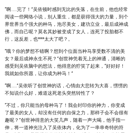
“啊……完了！”吴依顿时感到无比的失落，在生前，他也经常
阅读一些网络小说，别人重生，都是获得强大的力量，到个
界世界当个强大的种马，泡尽美女，建功立业，最后成神成
佛，而自己呢？莫名其妙被变成了女人，连死了投胎都不
行，这反差，也***太大了吧？。
“哦？你的梦想不错啊？想到个位面当种马享受数不清的美
女？最后成神永生不死？”创世神凭着无上的神通，清晰的
感受到吴依脑中的想法，他得意的狞笑了起来，“好好好！
我就如你所愿，让你成为种马！”
“啊……”吴依听了创世神的话，心情由大悲转为大喜，愣愣的
不知说什么好，难道这死老头突然转性了？
“不过，你只能当的母种马了！我会封印你的神力，你变成
了最美的女人，却没有任何的自保之力，那样子会不会很有
趣呢？”创世神得意的大笑几声，随着一声大喝，他手指一
伸，将一道神光注入了吴依体内，化为了一串串奇特的符