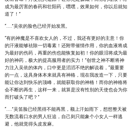
成为最厉害的春药和壮阳药，嘿嘿，效果如何，你以后就知
道了！”
“……”吴依的脸色已经开始发黑。
“有的神魔是不喜欢女人的，不过，我还有更好的主意！你
的汗液能够祛除一切毒素！还附带催情作用，你的血液将成
为最好的伤药，再重的伤也能恢复如初！你的眼泪将成为最
好的神药，极大的提高服用者的实力！”创世之神不断将神
力注入吴依的体内，口中更是滔滔不绝的解说着，“最重要
的一点，这具身体本来就具有神格，现在我改造一下，只要
能让你达到快乐的顶峰，就能获取你的神格！而你的神格将
会不断的再生，这样一来，就算是没有性别的天使也会为你
而打破头了吧？”
“……”吴笛脸已经黑得不能再黑，额上汗如雨下，想想整天被
无数流着口水的男人狂追，自己则只能象个小女人一样逃
避，他就觉得头皮发麻。