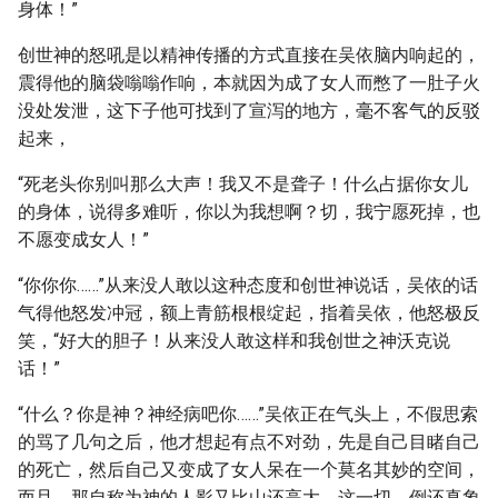
身体！”
创世神的怒吼是以精神传播的方式直接在吴依脑内响起的，
震得他的脑袋嗡嗡作响，本就因为成了女人而憋了一肚子火
没处发泄，这下子他可找到了宣泻的地方，毫不客气的反驳
起来，
“死老头你别叫那么大声！我又不是聋子！什么占据你女儿
的身体，说得多难听，你以为我想啊？切，我宁愿死掉，也
不愿变成女人！”
“你你你……”从来没人敢以这种态度和创世神说话，吴依的话
气得他怒发冲冠，额上青筋根根绽起，指着吴依，他怒极反
笑，“好大的胆子！从来没人敢这样和我创世之神沃克说
话！”
“什么？你是神？神经病吧你……”吴依正在气头上，不假思索
的骂了几句之后，他才想起有点不对劲，先是自己目睹自己
的死亡，然后自己又变成了女人呆在一个莫名其妙的空间，
而且，那自称为神的人影又比山还高大，这一切，倒还真象