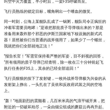
叫空中火力覆盖，半小时后，一架F35呼啸而至。
飞行员熟练的锁定目标，嘴角咧出一个嗜血的微笑。
同一时刻，公海上某舰队乱成了一锅粥，舰队司令正疯狂的
冲着军需要员咆哮：“是谁把那批质子导弹领出来的？那是
准备用来轰炸那个邪恶的伊斯兰国家地下核设施的新式武
器！居然被你们当普通的战斧领用了，如果少了一个螺丝，
我就把你们全部就地正法！”
“报告长官！”军需官保持着严整的军姿，目不斜视的回答，
“所有领用的质子导弹已经查明，除一枚在三十分钟前起飞
执行任务的F35上，其余的已经全部追回！”
飞行员狠狠的按下了发射键，一枚外战斧导弹极为兴奋的从
发射架上挣出，一头扎在了吴依和反政府武装之间的空地
上。
“轰！”地面剧烈的震颤着，几百米米高的气浪平铺开来，把
附近的一切破坏殆尽，一朵由烟尘组成的蘑菇云冉冉升起。