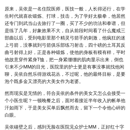
原来，吴依是一名住院医师，医技一般，人长得还行，在学
生时代就喜欢锻炼、打球，技击，为了学好太极拳，他居然
还专门到武当山去旅行了一圈，买了不少的功法和拳谱，但
是练了几年，好象效果不大，自从前段时间看了什么魔戒三
部曲以后，受到电影里那个精灵弓箭手的刺激，他疯狂的迷
上弓箭，没事就到弓箭俱乐部练习射击，四十磅的土耳其反
曲弓射得上好，正是各种锻炼，使他的身板有模有样，平时
他故意穿件紧身T恤，把一身紧绷绷的肌肉显示出来，倒也
引来不少MM的目光，医院里的护士更是有事没事就找他闲
聊，吴依自然乐得游戏花丛，不过呢，他的最终目标，是要
泡个既多金又漂亮的大美女作为老婆。
然而现实是无情的，符合吴依的条件的美女又怎么会接受一
个小医生呢？一顿晚餐之后，面对着接近半年收入的帐单他
汗如雨下，于是美女买单后飘然而去，留下一个令他心碎的
白眼。
吴依碰壁之后，感到无脸在医院见众护士MM，正好红十字