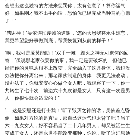
会想出这么独特的方法来惩罚你，太有创意了！算你运气
好，如果刚才我不出手的话，恐怕你已经完成当种马的心愿
了！”
“感谢神！”吴依连忙虔诚的道谢，“您的大恩我将永生难忘，
我更希望您好事做到底，帮我恢复到从前的样子！”
“唉，我可是爱莫能助！”双手一摊，毁灭之神无可奈何的回
答，“虽说那老家伙要做的事，我一定是要破坏的，但他已
经把你的灵魂从根本上改变，完全融入了这具身体，我也没
办法把你分离出来；那老家伙制造的身体，我更无法改动，
没办法了，你就安安心心做个女人吧，我观察了一下，你一
共转生了七十次，前边六十九次都是女人，只有这一次是男
人，你很快就会适应的！”
“……这是安慰还是打击我！”听了毁灭之神的话，吴依差点昏
倒，如果对方说的是真话，那自己这运气也太背了吧？当了
六十九次女人，好不容易当了二十几年男人，却又被活生生
变成了女人，还是永世不能改变那种，你说，听了这消息她