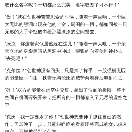
取什么名字呢？一切都那么完美，名字取差了可不行！”
“轰！”就在创世神苦苦思索的时候，随着一声巨响，一个巨
大无比的黑洞出现在他的上空，周围的一切，都如同被一只
无形的大手牵扯般向着那黑漆漆的空间投去。
“沃克！你这老家伙居然躲在这儿！”随着一声大吼，一个顶
天立地的身影黑暗从黑洞中冲出，狠狠的向着创世神扑去，
“去死吧！”
“克尔丝？”创世神没有回头，只是挥了挥手，一股强横无匹
的能量应手而生，挟着无与伦比的威势向着身后电射而去。
“砰！”双方的能量在虚空中交集，超出了位面的极限，整个
空间在瞬间碎裂开来，把所有的一切都卷入了无尽的虚空之
中。
“克沃！我一定要杀了你！”创世神想要伸手抓住自己的杰
作，但却晚了一步，只能眼睁睁的看着即将完成的女儿掉入
虚空，不知被带到了何方。