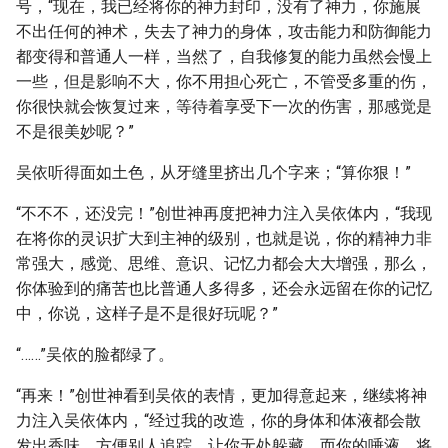
号，“现在，我已经将你的神力封印，没有了神力，你施展
不出任何的神术，失去了神力的身体，攻击能力和防御能力
都变得和普通人一样，当然了，自我修复的能力虽然会慢上
一些，但是影响不大，你不用担心死亡，不管受多重的伤，
你很快就会恢复过来，等待着享受下一次的伤害，那感觉是
不是很美妙呢？”
吴依听得面如土色，从牙缝里挤出几个字来；“算你狠！”
“不不不，还没完！”创世神再度把神力注入吴依体内，“我现
在将你的灵识扩大到主神的级别，也就是说，你的精神力非
常强大，感觉、思维、意识、记忆力都会大大增强，那么，
你体验到的痛苦也比普通人多得多，还会永远留在你的记忆
中，你说，这样子是不是很好玩呢？”
“……”吴依的脸都绿了。
“再来！”创世神看到吴依的表情，更加得意起来，继续将神
力注入吴依体内，“经过我的改造，你的身体和体液都会散
发出香味，方便别人追踪，让你无处躲藏，而你的唾液，将