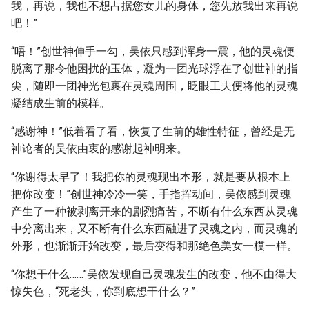
我，再说，我也不想占据您女儿的身体，您先放我出来再说
吧！”
“唔！”创世神伸手一勾，吴依只感到浑身一震，他的灵魂便
脱离了那令他困扰的玉体，凝为一团光球浮在了创世神的指
尖，随即一团神光包裹在灵魂周围，眨眼工夫便将他的灵魂
凝结成生前的模样。
“感谢神！”低着看了看，恢复了生前的雄性特征，曾经是无
神论者的吴依由衷的感谢起神明来。
“你谢得太早了！我把你的灵魂现出本形，就是要从根本上
把你改变！”创世神冷冷一笑，手指挥动间，吴依感到灵魂
产生了一种被剥离开来的剧烈痛苦，不断有什么东西从灵魂
中分离出来，又不断有什么东西融进了灵魂之内，而灵魂的
外形，也渐渐开始改变，最后变得和那绝色美女一模一样。
“你想干什么……”吴依发现自己灵魂发生的改变，他不由得大
惊失色，“死老头，你到底想干什么？”