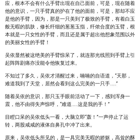
应，根本不会有什么手臂出现在自己面前，可是，现在随着
他的意识，一只手臂真的护在了他的面前，可是，那却不应
是他的手臂，因为，那是一只美到了极致的手臂，有着白玉
般无暇的肌肤，修长纤细的葱葱玉指，纤侬合度的玉臂，根
本就是一只女性的手臂，而且还是属于超出他想象范围以外
的美丽女性的手臂！
吴依显然被这绝美的手臂惊呆了，就连那光线照到手臂上引
起阵阵剧痛亦没能令他恢复过来。
不知过了多久，吴依才清醒过来，喃喃的自语道，“天那，
难道我到了天堂，居然会看到这么完美的一只手……”
随着吴依的意识，那只玉手眼前活动了一下，感到浑身一
震，他不由得失声惊呼，“难道……这是我的手！”
目瞪口呆的吴依低头一看，大脑立即“轰！”一声停止了运
转，两股咸咸的液体自鼻孔中冲了出来。
原来，吴依低头所见的，是一具完美无暇的娇躯，高耸的酥