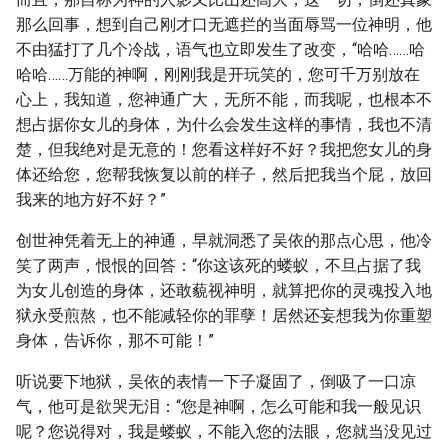
那么回事，想到自己刚才口无遮拦的当面辱骂一位神明，他
不由猛打了几个冷战，语气也立即发生了改变，“哈哈……哈
哈哈……万能的神啊，刚刚我是开玩笑的，您可千万别放在
心上，我知道，您神通广大，无所不能，而我呢，也根本不
想占据你女儿的身体，为什么会发生这样的事情，我也不清
楚，但我绝对是无意的！您看这样好不好？我把您女儿的身
体还给您，您帮我恢复以前的样子，然后把我当个屁，放回
我来的地方好不好？”
创世神凭着无上的神通，早就洞悉了吴依的那点心思，他冷
笑了两声，恨恨的回答：“你这该死的蝼蚁，不旦占据了我
为女儿创造的身体，还敢藐视神明，就算把你的灵魂投入地
狱永受煎熬，也不能减轻你的罪孽！居然还妄想我为你重塑
身体，告诉你，那不可能！”
听说要下地狱，吴依的表情一下子凝固了，倒吸了一口凉
气，他可是欲哭无泪：“您是神啊，怎么可能和我一般见识
呢？您说得对，我是蝼蚁，不能入您的法眼，您就当没见过