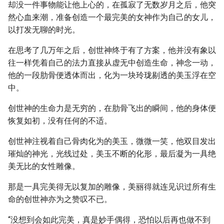
却没一件事物能让他上心的，在孤寂了无数岁月之后，他突
然心血来潮，准备创造一个最完美的女神作为自己的女儿，
以打发无聊的时光。
在思考了几万年之后，创世神终于有了方案，他并没有象以
往一样凭着自己的法力直接从虚无中创造生命，神念一动，
他的一段肋骨便透体而出，化为一块玲珑剔透的美玉浮在空
中。
创世神的生命力是无穷的，在肋骨飞出的瞬间，他的身体便
恢复如初，没有任何的不适。
创世神注视着自己骨肉化为的美玉，微微一笑，他双目发出
璀灿的神光，光线过处，美玉不断的化形，最后凝为一具绝
美无比的女性雕像。
那是一具完美得无以复加的雕像，美丽得就连见识过所有生
命的创世神亦为之赞叹不已。
“没想到会如此完美，真是妙手偶得，恐怕以后再也做不到