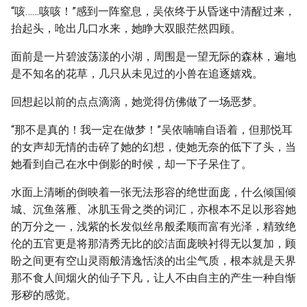
“咳……咳咳！”感到一阵窒息，吴依终于从昏迷中清醒过来，
抬起头，呛出几口水来，她睁大双眼茫然四顾。
面前是一片碧波荡漾的小湖，周围是一望无际的森林，遍地
是不知名的花草，几只从未见过的小兽在追逐嬉戏。
回想起以前的点点滴滴，她觉得仿佛做了一场恶梦。
“那不是真的！我一定在做梦！”吴依喃喃自语着，但那悦耳
的女声却无情的击碎了她的幻想，使她无奈的低下了头，当
她看到自己在水中倒影的时候，却一下子呆住了。
水面上清晰的倒映着一张无法形容的绝世面庞，什么倾国倾
城、沉鱼落雁、冰肌玉骨之类的词汇，亦根本不足以形容她
的万分之一，浅紫的长发似丝帛般柔顺而富有光泽，精致绝
伦的五官更是将那清秀无比的皎洁面庞映衬得无以复加，顾
盼之间更有空山灵雨般清逸恬淡的出尘气质，根本就是天界
那不食人间烟火的仙子下凡，让人不由自主的产生一种自惭
形秽的感觉。