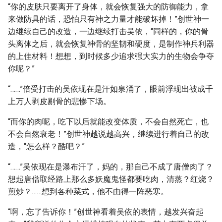
“你的皮肤只要离开了身体，就会恢复强大的防御能力，拿
来做防具的话，恐怕只有神之力量才能破坏掉！”创世神一
边继续自己的改造，一边继续打击吴依，“同样的，你的骨
头离体之后，就会恢复神骨的坚韧和硬度，是制作神兵利器
的上佳材料！想想，到时候多少追求强大实力的生物会争夺
你呢？”
“……”倍受打击的吴依现在是汗如泉涌了，眼前浮现出被成千
上万人剥皮剔骨的悲惨下场。
“而你的肉呢，吃下以后就能改变体质，不会自然死亡，也
不会自然衰老！”创世神越说越高兴，继续进行着自己的改
造，“怎么样？酷吧？”
“……”吴依现在是瀑布汗了，妈的，那自己不成了唐僧肉了？
想起唐僧取经路上那么多妖魔鬼怪都要吃肉，清蒸？红烧？
煎炒？……想到各种菜式，他不由得一阵恶寒。
“啊，忘了告诉你！”创世神看着吴依的表情，越发兴奋起