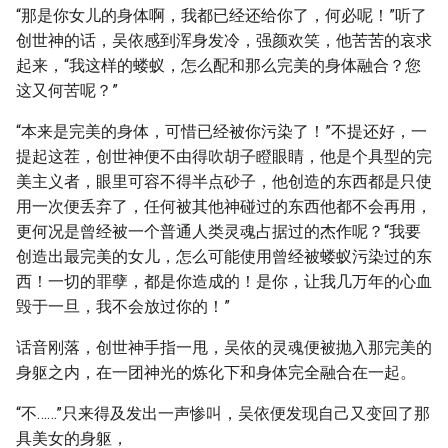
“那是你女儿的身体啊，我都已经还给你了，何必呢！”听了
创世神的话，吴依感到浑身发冷，强颜欢笑，他苦苦的哀求
起来，“我这样的蝼蚁，怎么配和那么完美的身体融合？您
这又何苦呢？”
“本来是完美的身体，可惜已经被你污染了！”不提还好，一
提起这茬，创世神便不由得吹胡子瞪眼睛，他是个具型的完
美主义者，眼里可容不得半点砂子，他创造的东西都是只使
用一次便丢弃了，任何被其他神碰过的东西他都不会再用，
更何况是曾经被一个普通人类灵魂占据过的杰作呢？“我要
创造出最完美的女儿，怎么可能使用曾经被蝼蚁污染过的东
西！一切的罪孽，都是你造成的！是你，让我几万年的心血
毁于一旦，我不会放过你的！”
话音刚落，创世神手指一甩，吴依的灵魂便被抛入那完美的
身躯之内，在一团神光的炼化下和身体完全融合在一起。
“不……”只来得及发出一声惨叫，吴依便发现自己又变回了那
具美女的身躯，