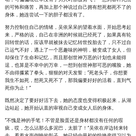
的可怖和痛苦，再加上那个神说过自己拥有想死都死不了的
身体，她连尝试一下的胆子都没有了。
努力控制住自己的情绪，吴依呆呆的望着水面，开始思考起
来，严格的说，自己在非洲的时候就已经死了，如果真有轮
回转世的话，应该早就被抹去记忆转世投胎去了，只不过自
己运气不好，遇上了一个恶趣味的神明，被变成了女人，但
却保住了生命和记忆，而且那创世神万恶的计划也未能得
逞，也算是不幸中的万幸，一想到创世神那可恶的嘴脸，她
不由得攥紧了拳头，狠狠的对天发誓；“死老头子，你想要
我生不如死，想死又死不了，那我偏要好好的活着，直到气
死你为止！”
既然决定了要好好活下去，她的态度也变得积极起来，从湖
边站起，她开始认直的审视自己变成女人后的身体。
“不愧是神的手笔！不管是脸蛋还是身材都没有任何的瑕
疵，哎，怎么沾那么多泥巴，太脏了！”吴依在岸边转来转
去，看着水面倒映的影子，她已经由最初的惊艳变得习以为