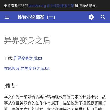
更多资源可访问
tsindex.org 多元性别搜索引擎
进行跨站搜索。
键
性转小说档案（一）
入
摘要
以
异界变身之后
开
其他信息
始
正文
下载:
异界变身之后.txt
搜
在线阅读 异界变身之后.txt
索
摘要
本文件为一部融合古典神话与现代冒险元素的长篇小说，故
事从创世神沃克的创作传奇展开，描述他为了摆脱寂寞而打
造一位绝美女神的过程。文本详细描绘了创世神从自己的一