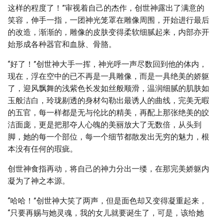
这样的程度了！”审视着自己的杰作，创世神露出了满意的
笑容，伸手一指，一团神光笼罩在雕像周围，开始进行最后
的改造，渐渐的，雕像的皮肤变得柔软细腻起来，内部亦开
始形成各种器官和血脉、骨胳。
“好了！”创世神大手一挥，神光呼一声尽数回到他的体内，
现在，浮在空中的已不再是一具雕像，而是一具绝美的娇躯
了，迎风飘舞的浅紫色长发如丝般顺滑，温润细腻的肌肤如
玉般洁白，玲珑剔透的身材勾勒出最诱人的曲线，完美无暇
的五官，每一样都是无与伦比的精美，再配上那张绝美的皎
洁面庞，更是把那夺人心魄的美丽放大了无数倍，从头到
脚，她的每一个部位，每一个细节都散发出无穷的魅力，根
本没有任何的瑕疵。
创世神食指再动，将自己的神力分出一缕，在那完美娇躯内
凝为了神之本源。
“哈哈！”创世神大笑了两声，但是面色却又变得凝重起来，
“只要再赐与她灵魂，我的女儿就要诞生了，可是，该给她