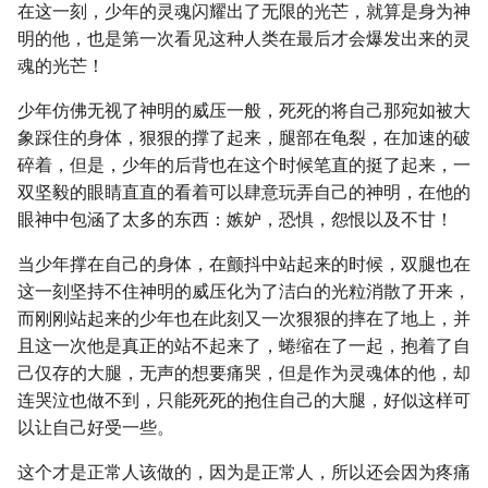
在这一刻，少年的灵魂闪耀出了无限的光芒，就算是身为神
明的他，也是第一次看见这种人类在最后才会爆发出来的灵
魂的光芒！
少年仿佛无视了神明的威压一般，死死的将自己那宛如被大
象踩住的身体，狠狠的撑了起来，腿部在龟裂，在加速的破
碎着，但是，少年的后背也在这个时候笔直的挺了起来，一
双坚毅的眼睛直直的看着可以肆意玩弄自己的神明，在他的
眼神中包涵了太多的东西：嫉妒，恐惧，怨恨以及不甘！
当少年撑在自己的身体，在颤抖中站起来的时候，双腿也在
这一刻坚持不住神明的威压化为了洁白的光粒消散了开来，
而刚刚站起来的少年也在此刻又一次狠狠的摔在了地上，并
且这一次他是真正的站不起来了，蜷缩在了一起，抱着了自
己仅存的大腿，无声的想要痛哭，但是作为灵魂体的他，却
连哭泣也做不到，只能死死的抱住自己的大腿，好似这样可
以让自己好受一些。
这个才是正常人该做的，因为是正常人，所以还会因为疼痛