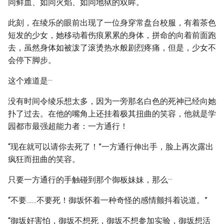
同鲜血、如同火焰、如同地狱的双眸。
此刻，在绫乐的眼前出现了一位身穿常盘台校服，有着茶色
短发的少女，她移动着伤痕累累的身体，拼命的向着前面跑
去，虽然身体如被泼了滚烫热水般剧烈疼痛，但是，少女不
会停下脚步。
这个难道是···
没有时间令绫乐想太多，因为一旁那名白色的死神已经向她
扑了过去。在他的嘴角上还挂着极其扭曲的笑容，他就是学
园都市最强超能力者：一方通行！
“现在就可以请你去死了！”一方通行伸出手，脸上再次露出
疯狂而扭曲的笑容。
只要一方通行的手触碰到那个御板妹妹，那么···
“不要……不要死！御坂怀着一种奇怪的感情颤抖着说道。”
“御坂好害怕，御坂不想死，御坂不想参加实验，御坂想活