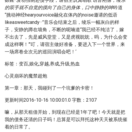
赊账*
发动强制还债手段，请宿主认真唱歌‘话音刚落，绫乐
的双手就不自觉的摸向了自己的身体，口中静静的呻
吟道
“挑动神经hearyourvoice融化在体内的noise邀请的低语
likeasweetcandy···”音乐会结束之后，绫乐一幅灰白的样
子，安静的蹲在墙角，不断的呢喃道“我已经不纯洁了，嫁
不出去了，先是威风堂堂，又是虎视眈眈，呜，为什么会变
成这样啊！”’叮，请宿主做好准备，要进入下一个世界，来
一场席卷全次元的巡回演唱会吧！‘
标签：变百,娘化,穿越,养成,升级,热血
心灵崩坏的魔禁超炮
第一章：那天，我碰到了一个坑爹的卡密！
更新时间2016-10-16 10:00:01.0 字数：2107
嘛，从那天租借开始，到现在已经是1年了吧！今天就是把
我的债务还清的日子吗！总算是可以拜托这种天天被系统催
着的日常了。