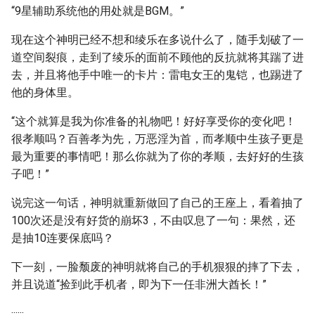
“9星辅助系统他的用处就是BGM。”
现在这个神明已经不想和绫乐在多说什么了，随手划破了一
道空间裂痕，走到了绫乐的面前不顾他的反抗就将其踹了进
去，并且将他手中唯一的卡片：雷电女王的鬼铠，也踢进了
他的身体里。
“这个就算是我为你准备的礼物吧！好好享受你的变化吧！
很孝顺吗？百善孝为先，万恶淫为首，而孝顺中生孩子更是
最为重要的事情吧！那么你就为了你的孝顺，去好好的生孩
子吧！”
说完这一句话，神明就重新做回了自己的王座上，看着抽了
100次还是没有好货的崩坏3，不由叹息了一句：果然，还
是抽10连要保底吗？
下一刻，一脸颓废的神明就将自己的手机狠狠的摔了下去，
并且说道“捡到此手机者，即为下一任非洲大酋长！”
······