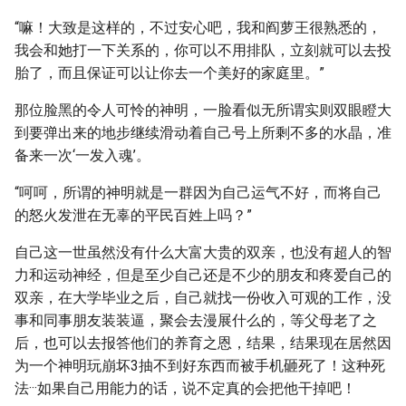
“嘛！大致是这样的，不过安心吧，我和阎萝王很熟悉的，
我会和她打一下关系的，你可以不用排队，立刻就可以去投
胎了，而且保证可以让你去一个美好的家庭里。”
那位脸黑的令人可怜的神明，一脸看似无所谓实则双眼瞪大
到要弹出来的地步继续滑动着自己号上所剩不多的水晶，准
备来一次‘一发入魂’。
“呵呵，所谓的神明就是一群因为自己运气不好，而将自己
的怒火发泄在无辜的平民百姓上吗？”
自己这一世虽然没有什么大富大贵的双亲，也没有超人的智
力和运动神经，但是至少自己还是不少的朋友和疼爱自己的
双亲，在大学毕业之后，自己就找一份收入可观的工作，没
事和同事朋友装装逼，聚会去漫展什么的，等父母老了之
后，也可以去报答他们的养育之恩，结果，结果现在居然因
为一个神明玩崩坏3抽不到好东西而被手机砸死了！这种死
法···如果自己用能力的话，说不定真的会把他干掉吧！