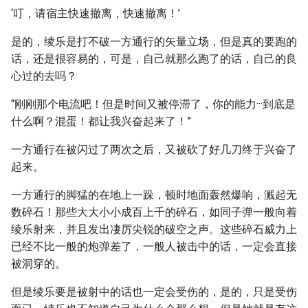
‘叮，请宿主快速撤离，快速撤离！’
是的，绫乐是打不破一方通行的矢量立场，但是真的要跑的
话，还是很容易的，可是，自己就那么跑了的话，自己的良
心过的去吗？
“刚刚那个电流吧！但是时间又被停滞了，你的能力···到底是
什么啊？混蛋！都让我兴奋起来了！”
一方通行在被闪过了两次之后，又被砍了好几刀终于兴奋了
起来。
一方通行的脚猛的在地上一跺，顿时地面轰然爆响，溅起无
数碎石！那些大大小小成百上千的碎石，如同子弹一般向着
绫乐射来，并且发出凄厉尖锐的破空之声。这些碎石威力上
已经不比一般的炮弹差了，一般人被击中的话，一定会直接
被洞穿的。
但是绫乐要是被射中的话也一定会受伤的，是的，只是受伤