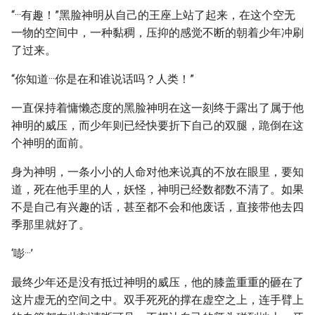
“···有趣！”黑脸神明从自己的王座上站了起来，在这个空无
一物的空间中，一种黏稠，压抑的感觉不断的朝着少年冲刷
了过来。
“你知道···你是在和谁说话吗？人类！”
一直保持着慵懒态度的黑脸神明在这一刻终于露出了属于他
神明的威压，而少年则已经快要折下自己的双腿，跪倒在这
个神明的面前。
身为神明，一条小小的人命对他来说真的不放在眼里，要知
道，死在他手里的人，妖怪，神明已经数都数不清了。如果
不是自己有兴趣的话，甚至都不会和他废话，直接带他去四
季那里就好了。
‘嘭···’
最终少年还是没有抵过神明的威压，他的膝盖重重的砸在了
这片虚无的空间之中。双手死死的撑在虚空之上，连手臂上