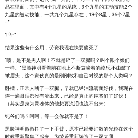
品在里面，其中有4个九星的系统，3个九星的主动技能,2个
九星的被动技能，一共九个九星存在，18个8星，36个7星
···”
“呜···”
结果这些有什么用，劳资我现在快要痛死了！
“啧，是不是男人啊！不就是碎了一双腿吗？叫个跟个娘们
一样。”黑脸神明看着躺在地上不断哀嚎着的绫乐,不由皱了
皱眉头，这个家伙真的是刚刚敢和自己对视的那个人类吗？
卧槽，正常人断了一双腿，早就已经泪流满面好伐，我现在
连一滴眼泪都没有流出来，已经是真正的纯爷们了好伐！
（其实是身为灵魂体的他想要流泪也流不出来）
纯爷们吗？呵呵，等一会你就不是了！
黑脸神明微微挥了一下手臂，原本已经要消散的光粒在这个
时候重新聚集了起来，为绫乐重新铸造了一双大腿。