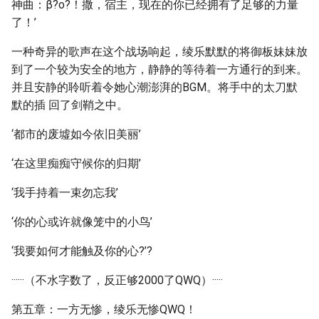
神曲：β?ο?！撒，宿主，现在的你已经拥有了足够的力量
了！’
一种奇异的歌声在这个战场响起，绫乐默默的将御板妹妹放
到了一个较为安全的地方，静静的等待着一方通行的到来。
并且安静的聆听着令她心潮澎湃的BGM。将手中的太刀默
默的插 回了剑鞘之中。
‘都市的废墟如今依旧美丽’
‘在这里痴痴守候你的归期’
‘我手持着一束勿忘我’
‘你的心或许就像笼中的小鸟’
‘我要如何才能触及你的心?’?
······（不水字数了，反正够2000了QWQ）·····
第五章：一方无惨，绫乐无惨QWQ！