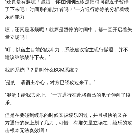
“还真是有趣呢！混蛋，你在刚刚应该是把时间都近乎暂停
了下来吧！时间系的能力者吗？”一方通行静静的分析着绫
乐的能力。
啧，还真是麻烦呢！就算是暂停的时间中，都一直开启着矢
量立场吗！
‘叮，以宿主目前的战斗力，系统建议宿主现行撤退，并不
建议继续战斗下去。’
我的系统吗？是叫什么BGM系统？
‘是的，请宿主小心，对方已经攻过来了。’
“混蛋！给我去死吧！”一方通行在此将自己的爪子伸向了绫
乐。
但是在要碰到绫乐的时候又被绫乐闪过，并且极快的又在一
方通行的身上划了几刀，可惜，有那矢量立场在，绫乐的攻
击根本无法奏效啊！