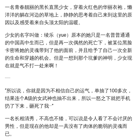
一名青春靓丽的黑长直黑少女，穿着火红色的华丽衣袍，懒
洋洋的躺在河边的草地上，静静的思考着自己来到这里的原
因以及感受着来自头顶太阳的温暖。
少女的名字叫做：绫乐（yue）原本的她只是一名普普通通
的中国高中生而已，但是再一次偶然的死亡下，被某位黑脸
卡密将她的灵魂带到了他的面前，并且给予了自己一次全新
的生命和穿越的机会。但是一想到那个坑爹的神明，少女现
在就是气不打一处来啊！
······
“所以说，你就是因为不相信自己的运气，单抽了100多次，
结果连个A级的女武神也抽不出来，所以一怒之下就把手机
扔了下来，砸死了我···”
一名长相清秀，不高也不矮，可以说是令人看了不会讨厌的
男性，但是现在的他却是一具没有了肉体的脆弱的灵魂而
已。