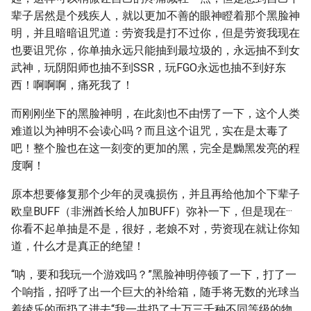
辈子居然是个残疾人，就以更加不善的眼神瞪着那个黑脸神
明，并且暗暗诅咒道：劳资我是打不过你，但是劳资我现在
也要诅咒你，你单抽永远只能抽到最垃圾的，永远抽不到女
武神，玩阴阳师也抽不到SSR，玩FGO永远也抽不到好东
西！啊啊啊，痛死我了！
而刚刚坐下的黑脸神明，在此刻也不由愣了一下，这个人类
难道以为神明不会读心吗？而且这个诅咒，实在是太毒了
吧！整个脸也在这一刻变的更加的黑，完全是黝黑发亮的程
度啊！
原本想要修复那个少年的灵魂损伤，并且再给他加个下辈子
欧皇BUFF（非洲酋长给人加BUFF）弥补一下，但是现在···
你看不起单抽是不是，很好，老娘不对，劳资现在就让你知
道，什么才是真正的绝望！
“呐，要和我玩一个游戏吗？”黑脸神明停顿了一下，打了一
个响指，招呼了出一个巨大的补给箱，随手将无数的光球当
着绫乐的面扔了进去“我一共扔了十万三千种不同等级的物