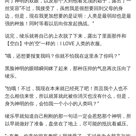
向了神明的双眼，以及那个大到他看见顶的箱子，露出了一
丝笑容“不过，我接受了，虽然我是很想要回到父母的身
边，但是，现在我更加想要的是证明：人类是最弱却也是最
强的种族！同时等着以后向你发起挑战。”
说完，绫乐就将自己的上衣脱了下来，露出了里面那件和
【空白】中的‘空’一样的：I LOVE 人类的衣服。
“哦，还想要报复我吗？你就不怕我在这里杀了你吗？”
黑脸神明的眼睛瞬间眯了起来，那种压抑的气息再次压向了
绫乐。
“怕哦！不过，我现在本来就已经死了吧！而且我个人也不
怎么相信来世，所以就算就此被你消灭也没有什么，但是，
身为神明的你，会怕我一个小小的人类吗？”
绫乐早就知道自己刚刚的那一句话一定会惹怒那个神明，所
以早就做好了准备，盘坐在了地上，尽可能的抵抗着威压。