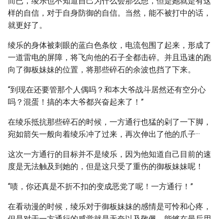
而已，绫乐也不知道自己为什么会那么想，但是她就是有这
样的自信，对于自身防御的自信。当然，能不被打中的话，
就更好了。
绫乐的身体被刺眼的蓝白色条纹，电流包围了起来，形成了
一道雷电的屏障，将飞向他的石子全都击碎。并且迅速的跑
向了御板妹妹的位置，将那些碎石的余波也挡了下来。
“到现在还要管那个人偶吗？和本大爷战斗居然还有空分心
吗？混蛋！搞的本大爷都兴奋起来了！”
在绫乐抵抗那些碎石的时候，一方通行也猛的剁了一下脚，
宛如箭矢一般向着绫乐冲了过来，再次伸出了他的爪子···
这次一方通行的目标并不是绫乐，因为他知道自己目前的速
度是无法触及到她的，但是这只受了重伤的御板妹妹呢！
“啧，你还真是不折不扣的变成恶党了呢！一方通行！”
在看动漫的时候，绫乐对于御板妹妹的感情是可怜和心疼，
但是对于一方通行的感觉就是无奈以及敬佩。能够在最后用