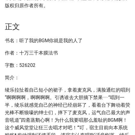
版权归原作者所有。
正文
书名：听了我的BGM你就是我的人了
作者：十万三千本膜法书
字数：526202
简介：
绫乐拉扯着自己短小的裙子，拿着麦克风，满脸通红的唱到
“啊啊啊啊，啊啊啊啊。引诱谁去大胆摘下禁果······”唱到一
半，绫乐就感觉自己的神经已经崩坏了，看着台下舞动着荧
光棒不断狼嚎的绅士们，摔下了麦克风，运气自己最大的声
音吼道“四斋蒸鹅心啊！为什么我要唱那么羞耻的BGM啊！
这个威风堂堂让狂三去唱才对吧！”’叮，宿主目前向本系统