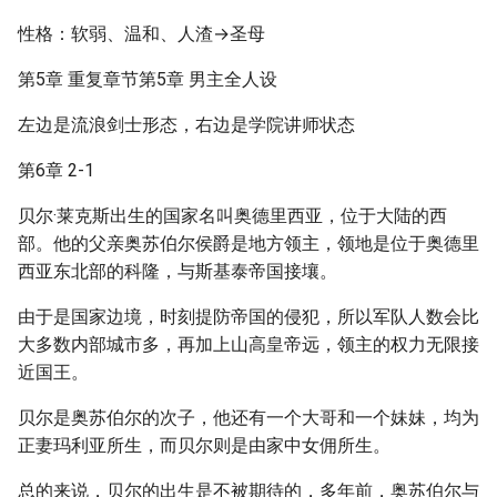
性格：软弱、温和、人渣→圣母
第5章 重复章节第5章 男主全人设
左边是流浪剑士形态，右边是学院讲师状态
第6章 2-1
贝尔·莱克斯出生的国家名叫奥德里西亚，位于大陆的西
部。他的父亲奥苏伯尔侯爵是地方领主，领地是位于奥德里
西亚东北部的科隆，与斯基泰帝国接壤。
由于是国家边境，时刻提防帝国的侵犯，所以军队人数会比
大多数内部城市多，再加上山高皇帝远，领主的权力无限接
近国王。
贝尔是奥苏伯尔的次子，他还有一个大哥和一个妹妹，均为
正妻玛利亚所生，而贝尔则是由家中女佣所生。
总的来说，贝尔的出生是不被期待的，多年前，奥苏伯尔与