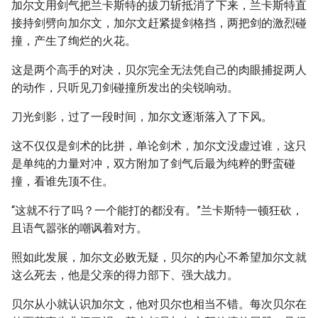
加尔文用剑气把兰卡斯特的拔刀斩抵消了下来，兰卡斯特直
接持剑劈向加尔文，加尔文赶紧提剑格挡，两把剑的激烈碰
撞，产生了绚烂的火花。
这是两个高手的对决，贝尔完全无法凭自己的肉眼捕捉两人
的动作，只听见刀剑碰撞所发出的尖锐响动。
刀光剑影，过了一段时间，加尔文逐渐落入了下风。
这不仅仅是剑术的比拼，单论剑术，加尔文没虚过谁，这只
是单纯的力量对冲，双方附加了剑气后最为纯粹的野蛮碰
撞，看谁先顶不住。
“这就不行了吗？一个能打的都没有。”兰卡斯特一顿狂砍，
且语气嚣张的嘲讽着对方。
照如此发展，加尔文必败无疑，贝尔的内心不希望加尔文就
这么死去，他是父亲的得力部下、强大战力。
贝尔从小就认识加尔文，他对贝尔也相当不错。每次贝尔在