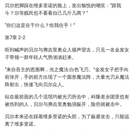
贝尔把脚踩在维多里诺的脸上，发出愉悦的嘲笑：“跟我
斗？尔等贱民也不看看自己几斤几两？”
“你们这是在干什么？给我住手！”
第7章 2-2
听到喊声的贝尔与弗吉里奥众人循声望去，只见一名金发女
子带领一群年轻人气势汹汹赶来。
“来自吾主的恩惠啊，光之魔法·白色飞刃。”金发女子把手向
前张开，手的前方出现了一个圆形魔法阵，大量光刃从魔法
阵射出，快速飞向贝尔众人。
站在最前面的几个流氓均被光刃所击中，科隆老乡团里也有
被伤到的人，贝尔与弗吉里奥勉强躲开，险些就被击中。
贝尔本来还在踩着维多里诺的头部，为了躲避攻击，只能远
离了维多里诺。