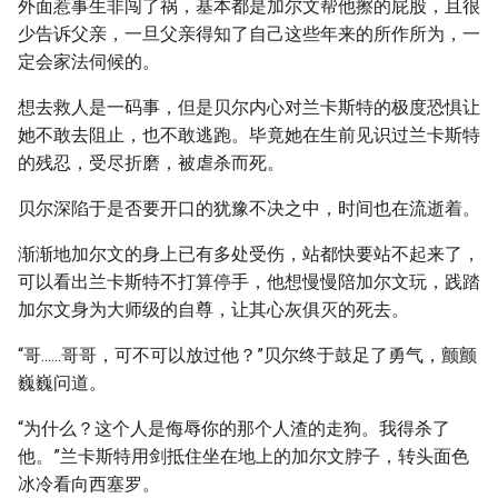
外面惹事生非闯了祸，基本都是加尔文帮他擦的屁股，且很
少告诉父亲，一旦父亲得知了自己这些年来的所作所为，一
定会家法伺候的。
想去救人是一码事，但是贝尔内心对兰卡斯特的极度恐惧让
她不敢去阻止，也不敢逃跑。毕竟她在生前见识过兰卡斯特
的残忍，受尽折磨，被虐杀而死。
贝尔深陷于是否要开口的犹豫不决之中，时间也在流逝着。
渐渐地加尔文的身上已有多处受伤，站都快要站不起来了，
可以看出兰卡斯特不打算停手，他想慢慢陪加尔文玩，践踏
加尔文身为大师级的自尊，让其心灰俱灭的死去。
“哥......哥哥，可不可以放过他？”贝尔终于鼓足了勇气，颤颤
巍巍问道。
“为什么？这个人是侮辱你的那个人渣的走狗。我得杀了
他。”兰卡斯特用剑抵住坐在地上的加尔文脖子，转头面色
冰冷看向西塞罗。