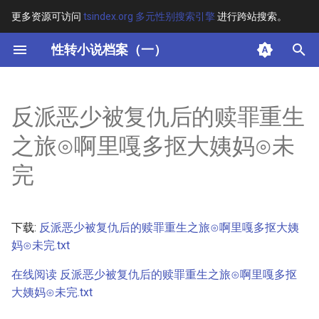
更多资源可访问
tsindex.org 多元性别搜索引擎
进行跨站搜索。
键
性转小说档案（一）
入
摘要
以
反派恶少被复仇后的赎罪重生
开
其他信息 [Processed Page
之旅⊙啊里嘎多抠大姨妈⊙未
Metadata]
始
完
搜
正文
索
下载:
反派恶少被复仇后的赎罪重生之旅⊙啊里嘎多抠大姨
妈⊙未完.txt
在线阅读 反派恶少被复仇后的赎罪重生之旅⊙啊里嘎多抠
大姨妈⊙未完.txt