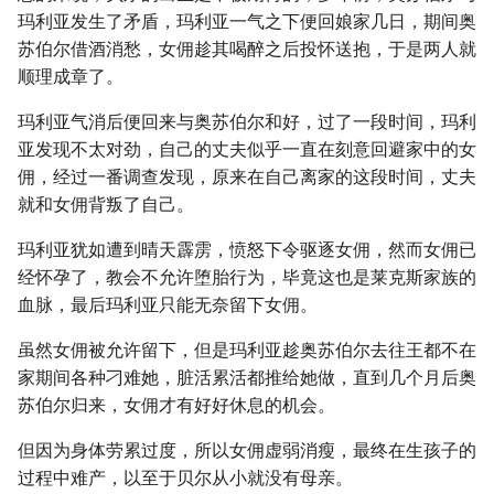
玛利亚发生了矛盾，玛利亚一气之下便回娘家几日，期间奥
苏伯尔借酒消愁，女佣趁其喝醉之后投怀送抱，于是两人就
顺理成章了。
玛利亚气消后便回来与奥苏伯尔和好，过了一段时间，玛利
亚发现不太对劲，自己的丈夫似乎一直在刻意回避家中的女
佣，经过一番调查发现，原来在自己离家的这段时间，丈夫
就和女佣背叛了自己。
玛利亚犹如遭到晴天霹雳，愤怒下令驱逐女佣，然而女佣已
经怀孕了，教会不允许堕胎行为，毕竟这也是莱克斯家族的
血脉，最后玛利亚只能无奈留下女佣。
虽然女佣被允许留下，但是玛利亚趁奥苏伯尔去往王都不在
家期间各种刁难她，脏活累活都推给她做，直到几个月后奥
苏伯尔归来，女佣才有好好休息的机会。
但因为身体劳累过度，所以女佣虚弱消瘦，最终在生孩子的
过程中难产，以至于贝尔从小就没有母亲。