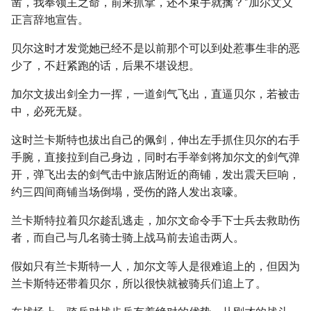
凿，我奉领主之命，前来抓拿，还不束手就擒？”加尔文义
正言辞地宣告。
贝尔这时才发觉她已经不是以前那个可以到处惹事生非的恶
少了，不赶紧跑的话，后果不堪设想。
加尔文拔出剑全力一挥，一道剑气飞出，直逼贝尔，若被击
中，必死无疑。
这时兰卡斯特也拔出自己的佩剑，伸出左手抓住贝尔的右手
手腕，直接拉到自己身边，同时右手举剑将加尔文的剑气弹
开，弹飞出去的剑气击中旅店附近的商铺，发出震天巨响，
约三四间商铺当场倒塌，受伤的路人发出哀嚎。
兰卡斯特拉着贝尔趁乱逃走，加尔文命令手下士兵去救助伤
者，而自己与几名骑士骑上战马前去追击两人。
假如只有兰卡斯特一人，加尔文等人是很难追上的，但因为
兰卡斯特还带着贝尔，所以很快就被骑兵们追上了。