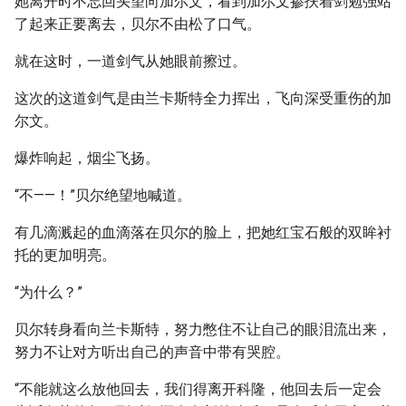
她离开时不忘回头望向加尔文，看到加尔文掺扶着剑勉强站
了起来正要离去，贝尔不由松了口气。
就在这时，一道剑气从她眼前擦过。
这次的这道剑气是由兰卡斯特全力挥出，飞向深受重伤的加
尔文。
爆炸响起，烟尘飞扬。
“不——！”贝尔绝望地喊道。
有几滴溅起的血滴落在贝尔的脸上，把她红宝石般的双眸衬
托的更加明亮。
“为什么？”
贝尔转身看向兰卡斯特，努力憋住不让自己的眼泪流出来，
努力不让对方听出自己的声音中带有哭腔。
“不能就这么放他回去，我们得离开科隆，他回去后一定会