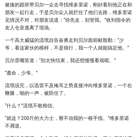
被揍的跟班带贝尔一众去寻找维多里诺，刚好看到他正在和
朋友一起行走，于是贝尔众人就拦住了他们去路，维多里诺
见情况不对，对朋友说道：“你先走，别管我。”收到指令的
友人仓皇逃离了现场。
一个高大威猛的流氓自告奋勇走到贝尔面前献殷勤：“少
爷，看这家伙的模样，不是很行，我一个人就能搞定他。”
贝尔歪嘴笑道：“别太快结束，我还想慢慢看戏呢。”
“遵命，少爷。”
流氓说完，以迅雷不及掩耳之势直接冲向维多里诺，一个右
鞭腿，啪的一声，被防住了。
“什么？”流氓不敢相信。
“就这？200斤的大力士，掰不动我的一根手指。”维多里诺
不屑道。