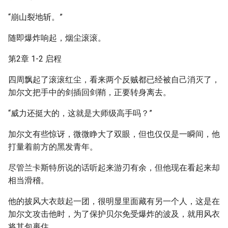
“崩山裂地斩。”
随即爆炸响起，烟尘滚滚。
第2章 1-2 启程
四周飘起了滚滚红尘，看来两个反贼都已经被自己消灭了，
加尔文把手中的剑插回剑鞘，正要转身离去。
“威力还挺大的，这就是大师级高手吗？”
加尔文有些惊讶，微微睁大了双眼，但也仅仅是一瞬间，他
打量着前方的黑发青年。
尽管兰卡斯特所说的话听起来游刃有余，但他现在看起来却
相当滑稽。
他的披风大衣鼓起一团，很明显里面藏有另一个人，这是在
加尔文攻击他时，为了保护贝尔免受爆炸的波及，就用风衣
将其包裹住。