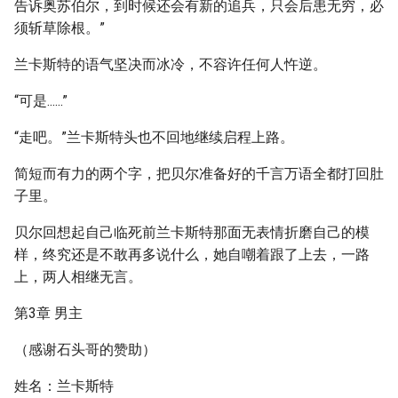
告诉奥苏伯尔，到时候还会有新的追兵，只会后患无穷，必
须斩草除根。”
兰卡斯特的语气坚决而冰冷，不容许任何人忤逆。
“可是......”
“走吧。”兰卡斯特头也不回地继续启程上路。
简短而有力的两个字，把贝尔准备好的千言万语全都打回肚
子里。
贝尔回想起自己临死前兰卡斯特那面无表情折磨自己的模
样，终究还是不敢再多说什么，她自嘲着跟了上去，一路
上，两人相继无言。
第3章 男主
（感谢石头哥的赞助）
姓名：兰卡斯特