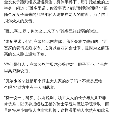
金发女子跑到维多里诺身边，身体半蹲下，用手托起他的上
半身，问道：“维多里诺，你没事吧？能听到我说话吗？”跟
随金发女子而来的那群年轻人则护在两人的前面，为了防止
贝尔众人的反击。
“西......塞......罗，你怎么......来了？”维多里诺虚弱的说道。
“维多里诺，他们竟敢如此伤害你，我不会放过他们的。”西
塞罗的表情逐渐冰冷。之所以塞西罗会赶来，是因为之前逃
离的友人跑去通知了她。
“你们是何人，竟敢公然与贝尔少爷作对，胆子不小。”弗吉
里奥威胁说道。
“贝尔少爷？就是那个领主大人家的次子吗？不就是废物一
个吗？”对方中有一人嘲讽道。
“有一说一，确实。我听说啊，领主大人的长子与女儿都非
常优秀，以优异成绩被王都的骑士学院与魔法学院录取，而
且凯特琳小姐待人也非常和善，这样温柔的人竟然有如此兄