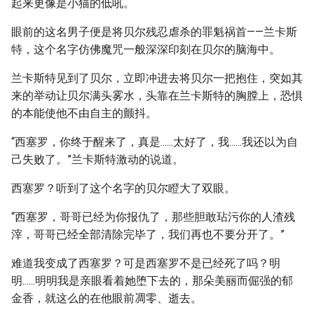
起来更像是小猫的低吼。
眼前的这名男子便是将贝尔残忍虐杀的罪魁祸首——兰卡斯
特，这个名字仿佛魔咒一般深深印刻在贝尔的脑海中。
兰卡斯特见到了贝尔，立即冲进去将贝尔一把抱住，突如其
来的举动让贝尔满头雾水，头靠在兰卡斯特的胸膛上，恐惧
的本能使他不由自主的颤抖。
“西塞罗，你终于醒来了，真是......太好了，我......我还以为自
己失败了。”兰卡斯特激动的说道。
西塞罗？听到了这个名字的贝尔瞪大了双眼。
“西塞罗，哥哥已经为你报仇了，那些胆敢玷污你的人渣残
滓，哥哥已经全部清除完毕了，我们再也不要分开了。”
难道我变成了西塞罗？可是西塞罗不是已经死了吗？明
明......明明我是亲眼看着她堕下去的，那朵美丽而倔强的郁
金香，就这么的在他眼前凋零、逝去。