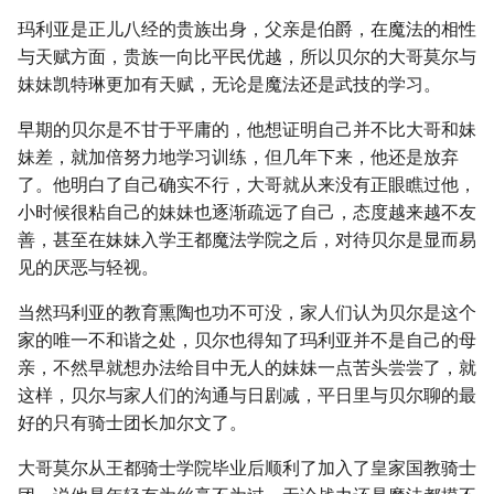
玛利亚是正儿八经的贵族出身，父亲是伯爵，在魔法的相性
与天赋方面，贵族一向比平民优越，所以贝尔的大哥莫尔与
妹妹凯特琳更加有天赋，无论是魔法还是武技的学习。
早期的贝尔是不甘于平庸的，他想证明自己并不比大哥和妹
妹差，就加倍努力地学习训练，但几年下来，他还是放弃
了。他明白了自己确实不行，大哥就从来没有正眼瞧过他，
小时候很粘自己的妹妹也逐渐疏远了自己，态度越来越不友
善，甚至在妹妹入学王都魔法学院之后，对待贝尔是显而易
见的厌恶与轻视。
当然玛利亚的教育熏陶也功不可没，家人们认为贝尔是这个
家的唯一不和谐之处，贝尔也得知了玛利亚并不是自己的母
亲，不然早就想办法给目中无人的妹妹一点苦头尝尝了，就
这样，贝尔与家人们的沟通与日剧减，平日里与贝尔聊的最
好的只有骑士团长加尔文了。
大哥莫尔从王都骑士学院毕业后顺利了加入了皇家国教骑士