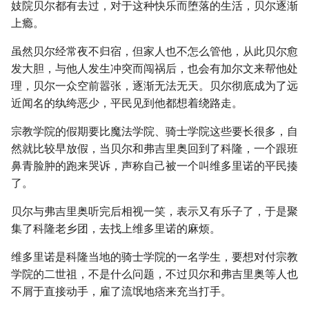
妓院贝尔都有去过，对于这种快乐而堕落的生活，贝尔逐渐
上瘾。
虽然贝尔经常夜不归宿，但家人也不怎么管他，从此贝尔愈
发大胆，与他人发生冲突而闯祸后，也会有加尔文来帮他处
理，贝尔一众空前嚣张，逐渐无法无天。贝尔彻底成为了远
近闻名的纨绔恶少，平民见到他都想着绕路走。
宗教学院的假期要比魔法学院、骑士学院这些要长很多，自
然就比较早放假，当贝尔和弗吉里奥回到了科隆，一个跟班
鼻青脸肿的跑来哭诉，声称自己被一个叫维多里诺的平民揍
了。
贝尔与弗吉里奥听完后相视一笑，表示又有乐子了，于是聚
集了科隆老乡团，去找上维多里诺的麻烦。
维多里诺是科隆当地的骑士学院的一名学生，要想对付宗教
学院的二世祖，不是什么问题，不过贝尔和弗吉里奥等人也
不屑于直接动手，雇了流氓地痞来充当打手。