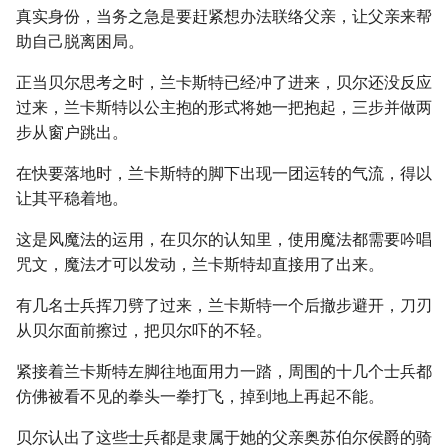
真实身份，当务之急是要赶紧想办法联络父亲，让父亲来帮
助自己脱离困局。
正当贝尔思考之时，兰卡斯特已经冲了进来，贝尔还没反应
过来，兰卡斯特以公主抱的形式将她一把抱起，三步并做两
步从窗户跳出。
在快要落地时，兰卡斯特的脚下出现一团运转的气流，得以
让其平稳着地。
这是风魔法的运用，在贝尔的认知里，使用魔法都需要吟唱
咒文，魔法才可以发动，兰卡斯特却直接用了出来。
有几名士兵挥刀劈了过来，兰卡斯特一个后撤步避开，刀刃
从贝尔面前擦过，把贝尔吓的不轻。
紧接着兰卡斯特左脚往地面用力一踏，周围的十几个士兵都
仿佛被看不见的拳头一拳打飞，掉到地上再起不能。
贝尔认出了这些士兵都是隶属于她的父亲奥苏伯尔侯爵的骑