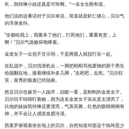
长，凯特琳小姐还真是可怜啊。”一名女生附和道。
他们说的这番话对于贝尔来说，简直就是虾仁猪心，贝尔气
的浑身发抖。
“全都给我上，我要杀了他们，打死他们，重重有赏，上
啊！”贝尔气急败坏咆哮着。
金发女子一众也不甘示弱，于是两股人就扭打在一起。
在乱战中，贝尔找准机会，一脚把刚刚骂他废物的那个男生
给踹翻在地，接着继续补多几脚，“去死吧，去死。”贝尔狂
笑，俊秀的脸庞已经扭曲。
然后贝尔也被另一人踹开，抬眼一看，是刚刚的金发女子。
贝尔目不转睛盯着她，因为这名金发女子实在是太漂亮了，
比他的妹妹凯特琳还要漂亮，气质高雅，红色的眼睛炯炯有
神，并不会让人感觉血腥冷漠。
西塞罗俯视着坐在地上的贝尔，自然知道对面这个纨绔恶少