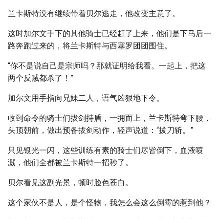
兰卡斯特没有继续带着贝尔逃走，他改变主意了。
这时加尔文手下的其他骑士已经赶了上来，他们是下马后一
路奔跑过来的，将兰卡斯特与西塞罗团团围住。
“你不是说自己是宗师吗？那就证明给我看。一起上，把这
两个反贼都杀了！”
加尔文用手指向兄妹二人，语气凶狠地下令。
收到命令的骑士们拔剑持盾，一拥而上，兰卡斯特弯下腰，
头顶朝前，做出预备拔剑动作，轻声说道：“拔刀斩。”
只见银光一闪，这些训练有素的骑士们尽皆倒下，血液喷
溅，他们全都被兰卡斯特一招秒了。
贝尔看见这副光景，顿时脸色苍白。
这个家伙不是人，是个怪物，我怎么会这么倒霉的惹到他？