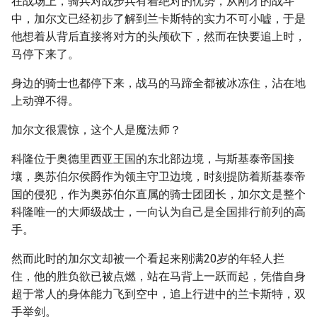
在战场上，骑兵对战步兵有着绝对的优势，从刚才的战斗
中，加尔文已经初步了解到兰卡斯特的实力不可小嘘，于是
他想着从背后直接将对方的头颅砍下，然而在快要追上时，
马停下来了。
身边的骑士也都停下来，战马的马蹄全都被冰冻住，沾在地
上动弹不得。
加尔文很震惊，这个人是魔法师？
科隆位于奥德里西亚王国的东北部边境，与斯基泰帝国接
壤，奥苏伯尔侯爵作为领主守卫边境，时刻提防着斯基泰帝
国的侵犯，作为奥苏伯尔直属的骑士团团长，加尔文是整个
科隆唯一的大师级战士，一向认为自己是全国排行前列的高
手。
然而此时的加尔文却被一个看起来刚满20岁的年轻人拦
住，他的胜负欲已被点燃，站在马背上一跃而起，凭借自身
超于常人的身体能力飞到空中，追上行进中的兰卡斯特，双
手举剑。