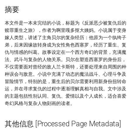
摘要
本文件是一本未完结的小说，标题为《反派恶少被复仇后的
赎罪重生之旅》，作者为啊里嘎多抠大姨妈。小说属于变身
嫁人类型，讲述了主角贝尔的复杂经历：他原为一个纨绔子
弟，后来因缘故转身成为女性角色西塞罗，经历了重生、复
仇与情感的纠葛。故事设定在一个西方奇幻的背景，充满魔
法、武斗与复杂的人物关系。贝尔在塑造西塞罗的身份后，
不仅需要面对曾经的敌人兰卡斯特，还要处理来自周围的种
种误会与敌意。小说中充满了动态的魔法战斗、心理斗争及
冒险情节，特别的是，重生后的贝尔需要利用新身份扭转命
运，并在寻求复仇的过程中逐渐理解真相与自我。文中涉及
的主题包括性别认同、复仇、爱情以及个人成长，适合喜爱
奇幻风格与复杂人物刻画的读者。
其他信息 [Processed Page Metadata]