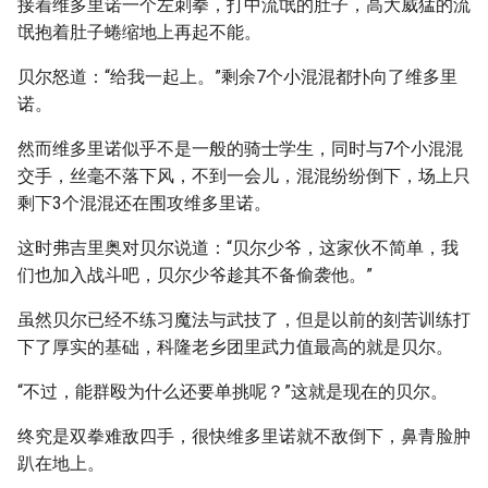
接着维多里诺一个左刺拳，打中流氓的肚子，高大威猛的流
氓抱着肚子蜷缩地上再起不能。
贝尔怒道：“给我一起上。”剩余7个小混混都扑向了维多里
诺。
然而维多里诺似乎不是一般的骑士学生，同时与7个小混混
交手，丝毫不落下风，不到一会儿，混混纷纷倒下，场上只
剩下3个混混还在围攻维多里诺。
这时弗吉里奥对贝尔说道：“贝尔少爷，这家伙不简单，我
们也加入战斗吧，贝尔少爷趁其不备偷袭他。”
虽然贝尔已经不练习魔法与武技了，但是以前的刻苦训练打
下了厚实的基础，科隆老乡团里武力值最高的就是贝尔。
“不过，能群殴为什么还要单挑呢？”这就是现在的贝尔。
终究是双拳难敌四手，很快维多里诺就不敌倒下，鼻青脸肿
趴在地上。