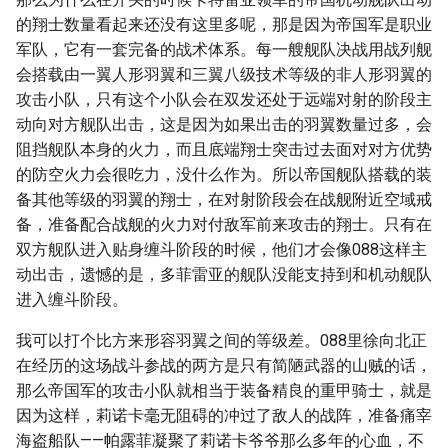
的翔士数量看起来还没有这里多呢，那是因为帝国军是职业
军队，它有一套完备的战术体系。每一艘舰队决战用战列舰
会搭载由一翼人形羽翼和三翼八级技术等级的非人形羽翼的
攻击小队，只有这个小队会在双发还处于远端对射的阶段主
动向对方舰队出击，这是因为如果出击的羽翼数量过多，会
阻挡舰队本身的火力，而且底端翔士突击过去面对对方优势
的防空火力会很吃力，没什么作为。所以帝国舰队搭载的装
备其他等级的羽翼的翔士，在对射阶段会在战舰附近空域戒
备，准备配合战舰的火力对付敌军前来攻击的翔士。只有在
双方舰队进入贴身缠斗阶段的时候，他们才会像088这样主
动出击，遗憾的是，多菲雷亚的舰队没能支持到和机动舰队
进入缠斗阶段。
我可以打个比方来形容羽翼之间的等级差。088里徐向北正
在经历的这场战斗参战的两方是只有简陋武器的山贼的话，
那么帝国军的攻击小队就相当于装备精良的重甲骑士，就是
因为这样，莉诺卡毫无阻碍的冲过了敌人的战阵，准备痛宰
海盗船队——帕露菲凝聚了莉诺卡爷爷那么多年的心血，不