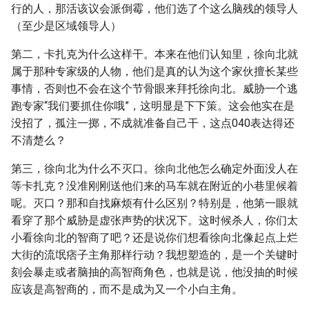
行的人，那活该议会派倒霉，他们选了个这么脑残的领导人
（至少是区域领导人）
第二，卡扎克为什么这样干。本来在他们认知里，徐向北就
属于那种专家级的人物，他们是真的认为这个家伙擅长某些
事情，否则也不会在这个节骨眼来拜托徐向北。威胁一个逃
跑专家“我们要抓住你哦”，这明显是下下策。这会他实在是
没招了，孤注一掷，不成就准备自己干，这点040表达得还
不清楚么？
第三，徐向北为什么不灭口。徐向北他怎么确定外面没人在
等卡扎克？没准刚刚送他们来的马车就在附近的小巷里候着
呢。灭口？那和自找麻烦有什么区别？特别是，他第一眼就
看穿了那个威胁是虚张声势的状况下。这时候杀人，你们太
小看徐向北的智商了吧？还是说你们想看徐向北像起点上烂
大街的流氓痞子主角那样行动？我想塑造的，是一个关键时
刻会暴走或者脑抽的高智商角色，也就是说，他没抽的时候
应该是高智商的，而不是成为又一个小白主角。