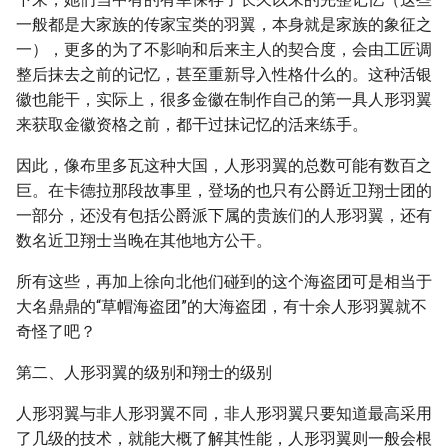
一般都是大家族的传家宝类的羽翼，本身就是家族的象征之
一），更多的为了不影响和后来主人的契合度，会由工匠调
整后抹去之前的记忆，甚至重新导入性格什么的。这种活银
徽也能干，实际上，很多金徽在制作自己的第一具人形羽翼
来获取金徽资格之前，都干过抹记忆的活来练手。
因此，像布里多瓦这种大国，人形羽翼的总数可能有数百之
巨。在卡德拉那段故事里，登场的也只有公爵近卫翔士团的
一部分，还没有包括公爵派下属的贵族们的人形羽翼，还有
数名近卫翔士当晚在其他地方公干。
所有这些，再加上徐向北他们碰到的这个海盗团可是相当于
大名鼎鼎的“草帽海盗团”的大海盗团，有十余人形羽翼就不
奇怪了吧？
第二、人形羽翼的级别和翔士的级别
人形羽翼与非人形羽翼不同，非人形羽翼只要知道最高采用
了几级的技术，就能大概了解其性能，人形羽翼则一般会根