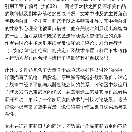
引用了章节编号（如032），阐述了对秋之回忆等相关作品
的期待以及剧本家笔名的更换情况。文本中涉及的主要角色
包括徐向北、卡扎克、莉诺卡以及多菲雷亚等，其中徐向北
的性格和心理变化被重点描述。他在关键时刻展现出高智商
的一面，面对威胁时既采取激进行动也考虑理智上的克制。
作者在讨论中多次引用读者反馈和论坛评论，对角色行为
（比如徐向北拒绝灭口的决定）及战术布置（利用下水道作
为行动方案）的合理性进行了详细解释和自我反思。
此外，文件还包含了大量关于战争武器和科技讨论的内容，
详细描写了机枪、后膛炮、穿甲弹等武器参数和造价，讨论
了战争中经济平衡与武器性能之间的关系。评论区中多位用
户就火器与光束武器的优劣、武器制造工艺及实际作战效果
展开互动，形成了一个多层次的战术与科技讨论场景。这些
讨论不仅丰富了故事背景，也使得整个作品更具现实感与复
杂性。
文本在记录更新日志的同时，还透露出作品更新节奏的不确