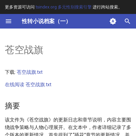
更多资源可访问
tsindex.org 多元性别搜索引擎
进行跨站搜索。
键
性转小说档案（一）
入
摘要
以
苍空战旗
开
其他信息
始
正文
下载:
苍空战旗.txt
搜
在线阅读 苍空战旗.txt
索
摘要
该文件为《苍空战旗》的更新日志和章节说明，内容主要围
绕战争策略与人物心理展开。在文本中，作者详细记录了多
个版本的更新情况，首先提到了“插花”章节的更新情况，并