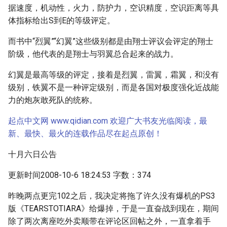
据速度，机动性，火力，防护力，空识精度，空识距离等具
体指标给出S到E的等级评定。
而书中“烈翼”“幻翼”这些级别都是由翔士评议会评定的翔士
阶级，他代表的是翔士与羽翼总合起来的战力。
幻翼是最高等级的评定，接着是烈翼，雷翼，霜翼，和没有
级别，铁翼不是一种评定级别，而是各国对极度强化近战能
力的炮灰敢死队的统称。
起点中文网 www.qidian.com 欢迎广大书友光临阅读，最
新、最快、最火的连载作品尽在起点原创！
十月六日公告
更新时间2008-10-6 18:24:53 字数：374
昨晚两点更完102之后，我决定将拖了许久没有爆机的PS3
版《TEARSTOTIARA》给爆掉，于是一直奋战到现在，期间
除了两次离座吃外卖顺带在评论区回帖之外，一直拿着手