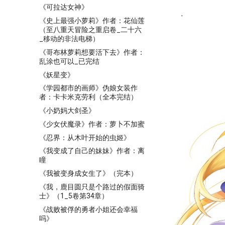
《可拉达女神》
《史上最强小萝莉》作者：花仙莲
（至八重天冒险之重启卷_二十六
_移动的非法电梯）
《哥布林萝莉想要活下去》作者：
乱涂也可以_已完结
《妖星变》
《学园都市的画师》伪娘女装作
者：卡卡米克劳利（全本完结）
《小奶妈大剑圣》
《少女伏魔录》作者：萝卜不加蜜
《忍界：从木叶开始的虫姬》
《我变成了自己的妹妹》作者：离
瞳
《我被变身成女生了》（完本）
《我，鹿目圆只是个路过的假面骑
士》（1_5卷第34章）
《战败被俘的勇者小姐还会幸福
吗》