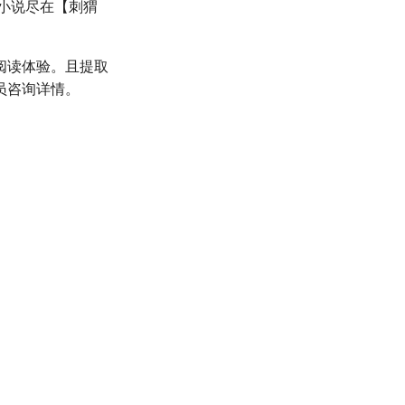
小说尽在【刺猬
阅读体验。且提取
员咨询详情。