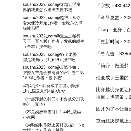
soushu2022_com@穿越到淫魔
「字数：48044
界的我要怎么逃出去搜书吧
「章节总数：20
soushu2022_com@超神：从夺
舍天使冷开始_作者：爱吃瓜的熊
猫搜书吧
「Tag：变身，
soushu2022_com@重生之贼行
天下（百合版）作者：发飙的蜗牛
「更新时间：2021-0
（全本）搜书吧
「总点击：8286
soushu2023_com@99个老婆，
都是我自己（1_669）搜书吧
「简介：做噩梦
soushu2025_com@反派小姐，
瞎撩女主是会被清算的⊙1_卷二第
他变成了王国的
159章_作者：搜书吧1
এ猫༉九࿐我竟成了古墓小师妹
比穿越变身更让
_by_谋云九幻এ猫༉九࿐
推倒，扒装备，
《一起穿越的我们才不要被分别攻
略》（完本）
因此为了不让自
《不见娉婷带雪时》1-445_笔尖
小说网
克丽丝决定戴上
《为动画制作献上美好祝福》（校
对版全本）作者：献歌