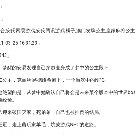
2」
3」
百合,安氏网易游戏,安氏腾讯游戏,橘子,澳门发牌公主,皇家麻将公
3-25 16:31:23」
843」
，梦醒的安易发现自己穿越变身成了梦中的公主殿下。
二公主，克丽丝·路德维希殿下，一个游戏中的NPC。
她绝望的是，从梦中她确认自己将会是未来某个版本中的世界bo
赚经验。
己迎来破国灭家，死弟弟，自己也被推倒的结局。
王冠，走上薅玩家羊毛，坑蒙游戏NPC的道路。