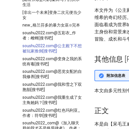
生活
本文件为《公主
[非出一个未来]变身二次元便当少
维希的奇幻经历
女
面临着成为世界
new_格兰芬多的暴力女巫⊙完本
主身份和背景来
soushu2022.com@五彩衣_作
者：雌蜂[搜书吧]
冒险、成长和斗
soushu2022.com@公主殿下不想
被玩家推倒[搜书吧]
其他信息 [Pro
soushu2022.com@变身之我的系
统有毒[搜书吧]
soushu2022.com@恶党女配的自
附加信息表
我修养[搜书吧]
soushu2022.com@我和雪之下双
胞胎[搜书吧]
本文由多元性别
soushu2022.com@我重生成了女
主角她妈？[搜书吧]
正文
soushu2022.com@红色玛利亚_
作者：符华[搜书吧]
soushu2022_com@《加入聊天
本是由【呆毛王
群的我才不是终焉律者》_作者：