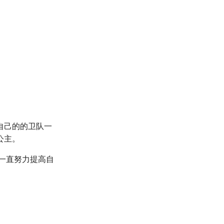
」
自己的的卫队一
公主。
以一直努力提高自