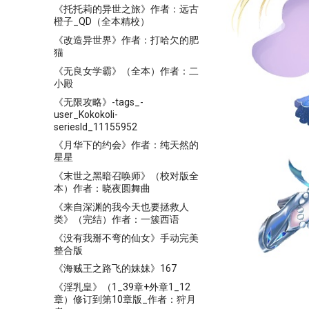
《托托莉的异世之旅》作者：远古
橙子_QD（全本精校）
《改造异世界》作者：打哈欠的肥
猫
《无良女学霸》（全本）作者：二
小殿
《无限攻略》-tags_-
user_Kokokoli-
seriesId_11155952
《月华下的约会》作者：纯天然的
星星
《末世之黑暗召唤师》（校对版全
本）作者：晓夜圆舞曲
《来自深渊的我今天也要拯救人
类》（完结）作者：一簇西语
《没有我掰不弯的仙女》手动完美
整合版
《海贼王之路飞的妹妹》167
《淫乳皇》（1_39章+外章1_12
章）修订到第10章版_作者：狩月