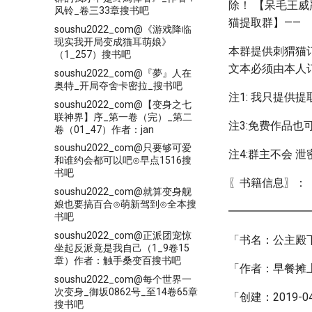
除！ 【呆毛王
风铃_卷三33章搜书吧
猫提取群】——
soushu2022_com@《游戏降临
现实我开局变成猫耳萌娘》
本群提供刺猬猫
（1_257）搜书吧
文本必须由本人
soushu2022_com@『夢』人在
奥特_开局夺舍卡密拉_搜书吧
注1: 我只提供
soushu2022_com@【变身之七
联神界】序_第一卷（完）_第二
注3:免费作品也
卷（01_47）作者：jan
soushu2022_com@只要够可爱
注4:群主不会 
和谁约会都可以吧⊙早点1516搜
书吧
〖书籍信息〗：
soushu2022_com@就算变身舰
娘也要搞百合⊙萌新驾到⊙全本搜
━━━━━━━
书吧
soushu2022_com@正派团宠惊
「书名：公主殿
坐起反派竟是我自己（1_9卷15
章）作者：触手桑变百搜书吧
「作者：早餐摊
soushu2022_com@每个世界一
次变身_御坂0862号_至14卷65章
「创建：2019-04-
搜书吧