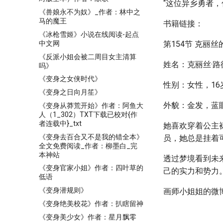
“这位异乡勇者
《兽娘永不为奴》_作者：林中之
马的魔王
书籍链接：
《冰枪雪姬》小说在线阅读-起点
中文网
第154节 克丽丝
《反派小姐会被二周目女主清算
姓名：克丽丝·路
吗》
《变身之女侠时代》
性别：女性，16
《变身之日向月笙》
外貌：金发，蓝眼
《变身从莽荒开始》作者：阿鱼大
人（1_302）TXT下载已校对{作
者连载中}_txt
她喜欢穿着公主
《变身去百合又不是我的错全本》
员，她总是挂着
全文免费阅读_作者：柳墨白_完
本神站
透过梦境看到未
《变身官家小姐》作者：四叶草的
己的实力和势力
低语
《变身潜规则》
画师小姐姐的微博
《变身绝美校花》作者：扒瞎留神
《变身美少女》作者：星月飘零