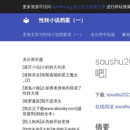
更多资源可访问
tsindex.org 多元性别搜索引擎
进行跨站搜
[综]无限大萌王
[翠微居]魔法学徒
性转小说档案（一）
[老匿名]凤之情殇
[苍穹爱丽丝]来自星空的铁翼天使
变身文学与性转小说档案馆（一）
未分类中短篇
未分
[莫启花间酒]转生为银龙的我不可
能是女孩
[萌骚的百微]上帝小姐又想灭世了
soush
[诗酒会春风]飞升失败
未分类长篇
[迷茫小虫]小奶妈大剑圣
吧]
[迷路巫女]埃斯嘉德的星之魔女
_(2)
[酒鬼小狼]占据勇者身体的我成了
性转大佬
下载:
soushu2
[错爱蔓延]我不是渣女
在线阅读 soush
[阅次元下载www.abooky.com]盛
世紫荆(精校全本）
[陌上秋风]从伪娘开始变身
摘要
[隐世长歌][火影]漩涡鸣子的快乐