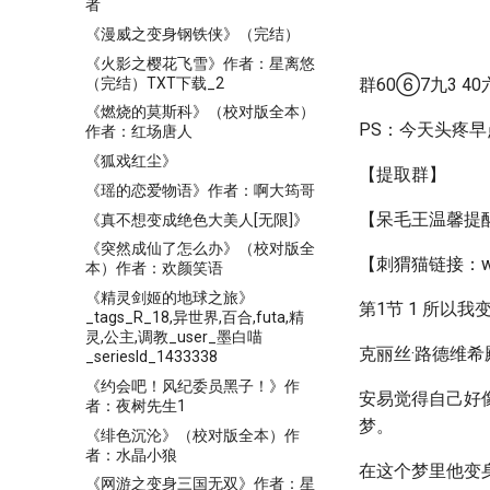
者
《漫威之变身钢铁侠》（完结）
《火影之樱花飞雪》作者：星离悠
（完结）TXT下载_2
群60⑥7九3 40
《燃烧的莫斯科》（校对版全本）
PS：今天头疼
作者：红场唐人
《狐戏红尘》
【提取群】
《瑶的恋爱物语》作者：啊大筠哥
【呆毛王温馨提
《真不想变成绝色大美人[无限]》
《突然成仙了怎么办》（校对版全
【刺猬猫链接：wap.
本）作者：欢颜笑语
《精灵剑姬的地球之旅》
第1节 1 所以
_tags_R_18,异世界,百合,futa,精
灵,公主,调教_user_墨白喵
克丽丝·路德维希
_seriesId_1433338
《约会吧！风纪委员黑子！》作
安易觉得自己好
者：夜树先生1
梦。
《绯色沉沦》（校对版全本）作
者：水晶小狼
在这个梦里他变
《网游之变身三国无双》作者：星