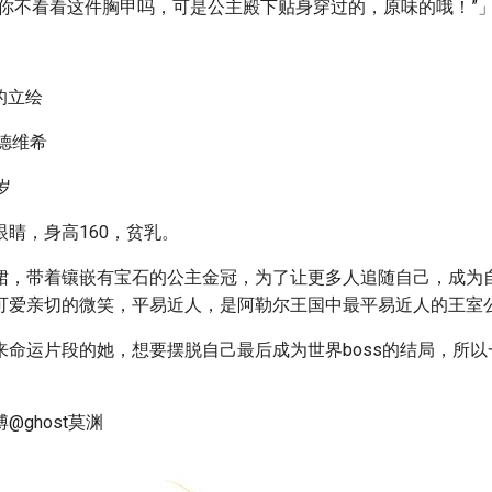
，你不看看这件胸甲吗，可是公主殿下贴身穿过的，原味的哦！”
的立绘
德维希
岁
睛，身高160，贫乳。
裙，带着镶嵌有宝石的公主金冠，为了让更多人追随自己，成为
可爱亲切的微笑，平易近人，是阿勒尔王国中最平易近人的王室
来命运片段的她，想要摆脱自己最后成为世界boss的结局，所
。
@ghost莫渊