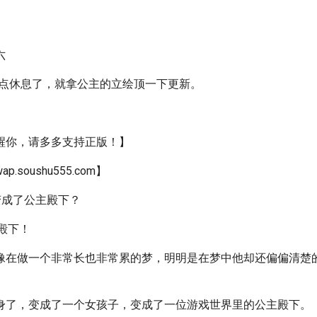
六
早点休息了，就拿公主的立绘顶一下更新。
醒你，请多多支持正版！】
soushu555.com】
我变成了公主殿下？
殿下！
像在做一个非常长也非常累的梦，明明是在梦中他却还偏偏清楚
身了，变成了一个女孩子，变成了一位游戏世界里的公主殿下。