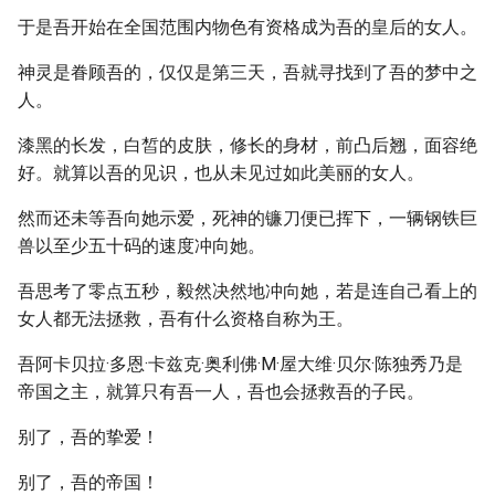
于是吾开始在全国范围内物色有资格成为吾的皇后的女人。
神灵是眷顾吾的，仅仅是第三天，吾就寻找到了吾的梦中之
人。
漆黑的长发，白皙的皮肤，修长的身材，前凸后翘，面容绝
好。就算以吾的见识，也从未见过如此美丽的女人。
然而还未等吾向她示爱，死神的镰刀便已挥下，一辆钢铁巨
兽以至少五十码的速度冲向她。
吾思考了零点五秒，毅然决然地冲向她，若是连自己看上的
女人都无法拯救，吾有什么资格自称为王。
吾阿卡贝拉·多恩·卡兹克·奥利佛·M·屋大维·贝尔·陈独秀乃是
帝国之主，就算只有吾一人，吾也会拯救吾的子民。
别了，吾的挚爱！
别了，吾的帝国！