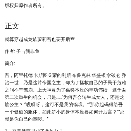
版权归原作者所有。
正文
就算穿越成龙族萝莉吾也要开后宫
作者: 子与我非鱼
简介:
吾，阿里托德·卡斯图·G·蒙的利斯·布鲁克林·华盛顿·拿破仑·乔
治一世，乃是这片帝国之主，却为了拯救自己的子民于危难
之间不幸驾崩。上天神灵为了嘉奖本座的丰功伟绩，遂予吾
第二次重生的机会，只是……“为何吾会转生成女人，还是龙
族公主？”“哎呀呀，这可不是我的锅哦。”“那你起码得给吾
一个健硕的躯体，如此娇小的身体本座要如何开后宫？”“那
就是你自己的事啰。”