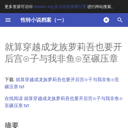
更多资源可访问
tsindex.org 多元性别搜索引擎
进行跨站搜索。
键
性转小说档案（一）
入
摘要
以
就算穿越成龙族萝莉吾也要开
开
其他信息 [Processed Page
后宫⊙子与我非鱼⊙至碾压章
Metadata]
始
搜
正文
下载:
就算穿越成龙族萝莉吾也要开后宫⊙子与我非鱼⊙至
索
碾压章.txt
在线阅读 就算穿越成龙族萝莉吾也要开后宫⊙子与我非鱼⊙
至碾压章.txt
摘要