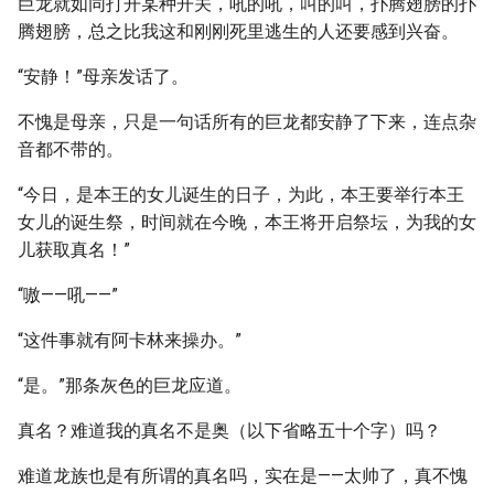
巨龙就如同打开某种开关，吼的吼，叫的叫，扑腾翅膀的扑
腾翅膀，总之比我这和刚刚死里逃生的人还要感到兴奋。
“安静！”母亲发话了。
不愧是母亲，只是一句话所有的巨龙都安静了下来，连点杂
音都不带的。
“今日，是本王的女儿诞生的日子，为此，本王要举行本王
女儿的诞生祭，时间就在今晚，本王将开启祭坛，为我的女
儿获取真名！”
“嗷——吼——”
“这件事就有阿卡林来操办。”
“是。”那条灰色的巨龙应道。
真名？难道我的真名不是奥（以下省略五十个字）吗？
难道龙族也是有所谓的真名吗，实在是——太帅了，真不愧