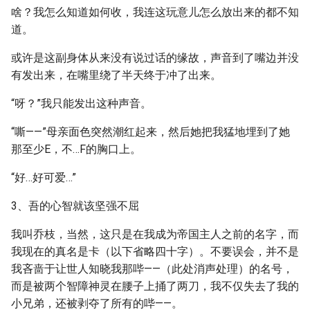
啥？我怎么知道如何收，我连这玩意儿怎么放出来的都不知
道。
或许是这副身体从来没有说过话的缘故，声音到了嘴边并没
有发出来，在嘴里绕了半天终于冲了出来。
“呀？”我只能发出这种声音。
“嘶——”母亲面色突然潮红起来，然后她把我猛地埋到了她
那至少E，不…F的胸口上。
“好…好可爱…”
3、吾的心智就该坚强不屈
我叫乔枝，当然，这只是在我成为帝国主人之前的名字，而
我现在的真名是卡（以下省略四十字）。不要误会，并不是
我吝啬于让世人知晓我那哔——（此处消声处理）的名号，
而是被两个智障神灵在腰子上捅了两刀，我不仅失去了我的
小兄弟，还被剥夺了所有的哔——。