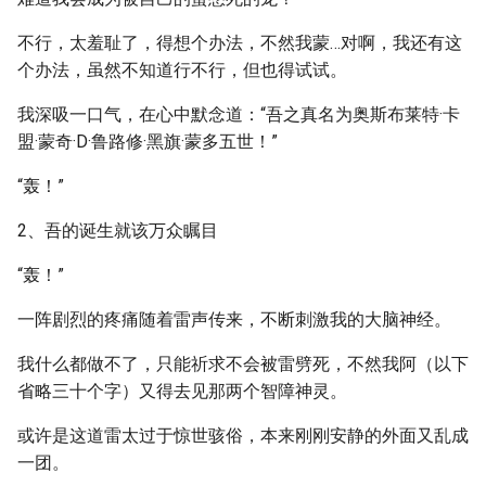
不行，太羞耻了，得想个办法，不然我蒙…对啊，我还有这
个办法，虽然不知道行不行，但也得试试。
我深吸一口气，在心中默念道：“吾之真名为奥斯布莱特·卡
盟·蒙奇·D·鲁路修·黑旗·蒙多五世！”
“轰！”
2、吾的诞生就该万众瞩目
“轰！”
一阵剧烈的疼痛随着雷声传来，不断刺激我的大脑神经。
我什么都做不了，只能祈求不会被雷劈死，不然我阿（以下
省略三十个字）又得去见那两个智障神灵。
或许是这道雷太过于惊世骇俗，本来刚刚安静的外面又乱成
一团。