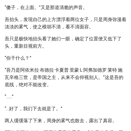
“傻子，在上面。”又是那道清脆的声音。
吾抬头，发现自己的上方漂浮着两位女子，只是周身弥漫着
淡淡的雾气，使之模胡不清，看不清面容。
吾只是极快地抬头看了她们一眼，确定了位置便又低下了
头，重新目视前方。
“你干什么？”
“吾乃是阿依米拉·布德拉·卡夏普·里蒙·L·阿弗加德罗·莱特·施
瓦辛格三世，是帝国之主，从来不会仰视别人。”这是吾的
底线，绝对不能改变。
“……”
“…好了，我们下去就是了。”
两人缓缓落了下来，周身的雾气也散去，露出了真容。