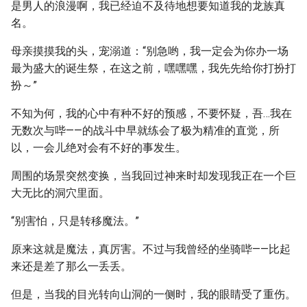
是男人的浪漫啊，我已经迫不及待地想要知道我的龙族真
名。
母亲摸摸我的头，宠溺道：“别急哟，我一定会为你办一场
最为盛大的诞生祭，在这之前，嘿嘿嘿，我先先给你打扮打
扮～”
不知为何，我的心中有种不好的预感，不要怀疑，吾…我在
无数次与哔——的战斗中早就练会了极为精准的直觉，所
以，一会儿绝对会有不好的事发生。
周围的场景突然变换，当我回过神来时却发现我正在一个巨
大无比的洞穴里面。
“别害怕，只是转移魔法。”
原来这就是魔法，真厉害。不过与我曾经的坐骑哔——比起
来还是差了那么一丢丢。
但是，当我的目光转向山洞的一侧时，我的眼睛受了重伤。