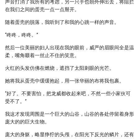
声音打消了我所有的考虑，另一只手也朝外伸出去，将阻拦
在我们之间的蛋壳一点一点掰开。
随着蛋壳的脱落，我听到了和我的心跳一样的声音。
“咚咚，咚咚。”
然后一位美丽的妇人出现在我的眼前，威严的眉眼间全是温
柔，嘴角啜着一丝止不住的笑意。
火红的头发仿佛在燃烧，遮挡了太阳刺眼的光芒。
她将我从蛋壳中缓缓抱起，用一张华丽的布将我包裹。
“好了。不要害怕，把龙威都收起来吧，不然一些小家伙可
受不了。”
我这才发现周围是一个巨大的山谷，山谷的各处停留着身形
庞大的的巨大生物。
庞大的身躯，略显狰狞的头颅，在阳光下反光的鳞片，还有