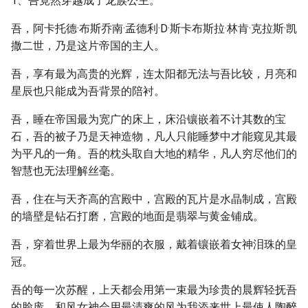
1、吾竟然穿越成了龙族公主。
吾，阿卡托德·布斯乔南·孟德利·D·斯卡布斯拉·林肯·克拉斯·凯
撒二世，乃是这片帝国的主人。
吾，享有最为高贵的光辉，连太阳都无法与吾比较，月亮和
星辰也只能成为吾背景的陪衬。
吾，睡在帝国最为宽广的床上，床沿镶嵌着不计其数的宝
石，吾的被子乃是天神造物，凡人只能睡梦中才能窥见其最
为平凡的一角。吾的枕头取自大地的精华，凡人穷尽他们的
智慧也无法理解丝毫。
吾，住在与天齐高的宫殿中，宫殿的瓦片是水晶制成，宫殿
的墙壁是钻石打磨，宫殿的地面是翡翠与黄金铺成。
吾，穿着世界上最为华丽的衣服，戴着镶嵌着女神泪珠的皇
冠。
吾的每一次苏醒，上天都会用第一束最为珍贵的晨辉轻抚吾
的脸庞。和风女神会用最清爽的风为我添来世上最使人陶醉