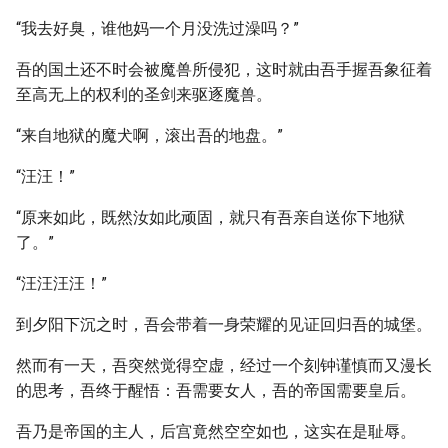
“我去好臭，谁他妈一个月没洗过澡吗？”
吾的国土还不时会被魔兽所侵犯，这时就由吾手握吾象征着
至高无上的权利的圣剑来驱逐魔兽。
“来自地狱的魔犬啊，滚出吾的地盘。”
“汪汪！”
“原来如此，既然汝如此顽固，就只有吾亲自送你下地狱
了。”
“汪汪汪汪！”
到夕阳下沉之时，吾会带着一身荣耀的见证回归吾的城堡。
然而有一天，吾突然觉得空虚，经过一个刻钟谨慎而又漫长
的思考，吾终于醒悟：吾需要女人，吾的帝国需要皇后。
吾乃是帝国的主人，后宫竟然空空如也，这实在是耻辱。