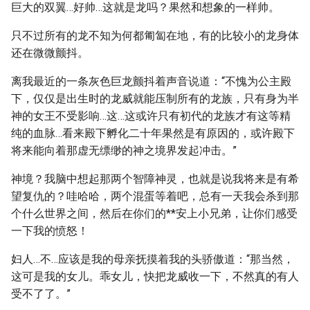
巨大的双翼…好帅…这就是龙吗？果然和想象的一样帅。
只不过所有的龙不知为何都匍匐在地，有的比较小的龙身体
还在微微颤抖。
离我最近的一条灰色巨龙颤抖着声音说道：“不愧为公主殿
下，仅仅是出生时的龙威就能压制所有的龙族，只有身为半
神的女王不受影响…这…这或许只有初代的龙族才有这等精
纯的血脉…看来殿下孵化二十年果然是有原因的，或许殿下
将来能向着那虚无缥缈的神之境界发起冲击。”
神境？我脑中想起那两个智障神灵，也就是说我将来是有希
望复仇的？哇哈哈，两个混蛋等着吧，总有一天我会杀到那
个什么世界之间，然后在你们的**安上小兄弟，让你们感受
一下我的愤怒！
妇人…不…应该是我的母亲抚摸着我的头骄傲道：“那当然，
这可是我的女儿。乖女儿，快把龙威收一下，不然真的有人
受不了了。”