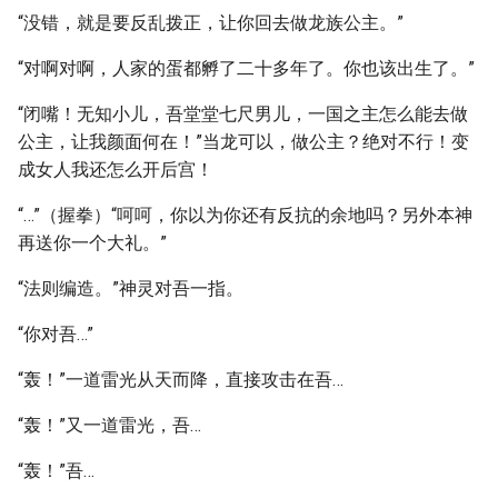
“没错，就是要反乱拨正，让你回去做龙族公主。”
“对啊对啊，人家的蛋都孵了二十多年了。你也该出生了。”
“闭嘴！无知小儿，吾堂堂七尺男儿，一国之主怎么能去做
公主，让我颜面何在！”当龙可以，做公主？绝对不行！变
成女人我还怎么开后宫！
“…”（握拳）“呵呵，你以为你还有反抗的余地吗？另外本神
再送你一个大礼。”
“法则编造。”神灵对吾一指。
“你对吾…”
“轰！”一道雷光从天而降，直接攻击在吾…
“轰！”又一道雷光，吾…
“轰！”吾…