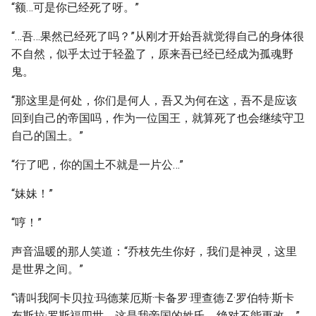
“额…可是你已经死了呀。”
“…吾…果然已经死了吗？”从刚才开始吾就觉得自己的身体很
不自然，似乎太过于轻盈了，原来吾已经已经成为孤魂野
鬼。
“那这里是何处，你们是何人，吾又为何在这，吾不是应该
回到自己的帝国吗，作为一位国王，就算死了也会继续守卫
自己的国土。”
“行了吧，你的国土不就是一片公…”
“妹妹！”
“哼！”
声音温暖的那人笑道：“乔枝先生你好，我们是神灵，这里
是世界之间。”
“请叫我阿卡贝拉·玛德莱厄斯·卡备罗·理查德·Z·罗伯特·斯卡
布斯拉·罗斯福四世。这是我帝国的姓氏，绝对不能更改。”