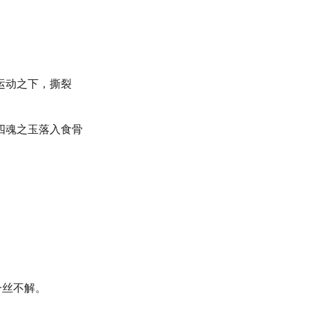
运动之下，撕裂
四魂之玉落入食骨
。
一丝不解。