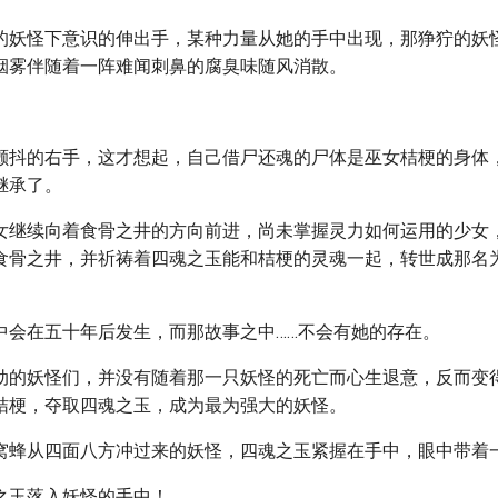
的妖怪下意识的伸出手，某种力量从她的手中出现，那狰狞的妖
烟雾伴随着一阵难闻刺鼻的腐臭味随风消散。
颤抖的右手，这才想起，自己借尸还魂的尸体是巫女桔梗的身体
继承了。
女继续向着食骨之井的方向前进，尚未掌握灵力如何运用的少女
食骨之井，并祈祷着四魂之玉能和桔梗的灵魂一起，转世成那名为
中会在五十年后发生，而那故事之中……不会有她的存在。
动的妖怪们，并没有随着那一只妖怪的死亡而心生退意，反而变
桔梗，夺取四魂之玉，成为最为强大的妖怪。
窝蜂从四面八方冲过来的妖怪，四魂之玉紧握在手中，眼中带着
之玉落入妖怪的手中！