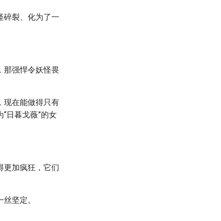
怪碎裂、化为了一
，那强悍令妖怪畏
，现在能做得只有
“日暮戈薇”的女
得更加疯狂，它们
一丝坚定。