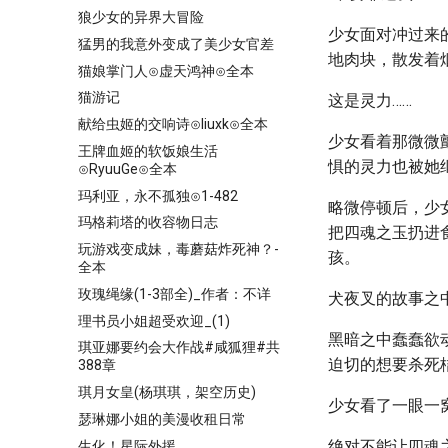
狼少女的异界大冒险
少女面对冲过来
猛男的我意外变成了美少女官差
地肉块，散发着
猫娘掌门人⊙虚天鸿神⊙全本
猫游记
这是灵力……
献给虫姬的交响诗⊙liuxk⊙全本
少女看着那微微
王牌血姬的软饭娘生活
惧的灵力也被她
⊙RyuuGe⊙全本
玛利亚，永不孤独⊙1-482
略微停顿后，少
玛格莉塔的收容物日志
把四魂之玉扔进
玩游戏变成妹，毒蘑菇炸死神？-
孩。
全本
玫瑰绳缘(1-3部全)_作者：不详
犬夜叉的故事之
理书员小姐超受欢迎_(1)
黑暗之中蠢蠢欲
琪亚娜要约会大作战#咸狐狸#共
迫切的想要杀死
388章
琪月女皇(杨琪琪，架空历史)
少女看了一眼一
瑟琳娜小姐的美漫收租日常
绝对不能让四魂
生化！星际外援