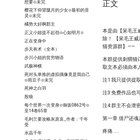
正文
想要⊙未完
樱花下仰望胧月的少女⊙最初的音
灵⊙未完
橘势大好啊郡主
本是由【呆毛王
正义小姐提不起劲⊙心如明月⊙
除！ 【呆毛王
正在变身中
猫资源群】——
步天有术（全本）
步川小姐的贫穷物语
本群提供刺猬猫
武极神横
取文本必须由本
死对头单推的虚拟偶像竟是我自己
注1:我只提供
⊙雨豆子⊙未完
死神之白羽
注3:免费作品也
殷狼
每个世界一次变身⊙御坂0862号⊙
注4:群主不会
至14卷65章
第一章 借尸还
毛利兰要攻略灰原哀_作者：千年
受
疼痛……
水晶千年