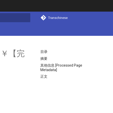
Transchinese
搜索
月￥【完
目录
摘要
其他信息 [Processed Page
Metadata]
正文