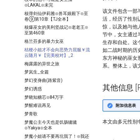
⊙LAKAL⊙未完
该文件包含一部
核弹剑仙伊莉雅⊙兽耳娘殿下⊙至
活，经历了性别
卷⑨第10章【TJ全本】
惊，以及她与他
核爆巫女的美利坚战记⊙老老王⊙
至第460章
节中，女主通过
格兰芬多的暴力女巫
生存和自处。这
桔梗小姐才不会向恶势力屈服￥流
如二战时期的历
云随月￥【完美校对】_2
东方神秘的巫女
梅露露的异世之旅
系。整体上，该
梦岚生_全篇
梦幻变身曲(路紫音)
其他信息 [Pro
梦幻诱惑
梦晓知糖芯⊙84万字
梦醒难说再见
附加信息表
梦青歌
本文由多元性别
梦魔公主今天也是饥肠辘辘
⊙Yakya⊙全本
梦魔小姐请不要再坑我了！⊙我还