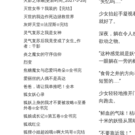
火影之绿耀[更新时间_2021-5-26]
“失忆吗……”
灭世女帝？我装的【完结】
少女抬起手凝视
灭世的我边作死边拯救世界
就好了。
灰烬天堂⊙法涅斯⊙完结
灵气复苏之我是女神
深夜，躺在令人
灵气复苏后我竟变成了女生_作
欲动之物。
者：千影
“这种感觉就是
炎之魔女的守序信仰
一眼躺在一旁的
烈变
焦糖魔女与恋爱玛奇朵⊙全书完
“食骨之井的方向
爱丽丝的人偶不是高达
短暂的……”
爸爸，请让我单推吧！全本
少女轻轻地推开
狐女妖心录
向跑去。
狐妖上身的我才不要被攻略⊙至番
外卷⊙全书完
“鲜血的气味！
狐娘成长记⊙第五卷⊙全书完
十米的妖怪从黑
狐戏红尘
狐狸小姐超凶哦⊙啊大筠哥⊙完结
“不要靠近我！”