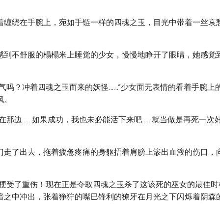
着缠绕在手腕上，宛如手链一样的四魂之玉，目光中带着一丝哀
感到不舒服的榻榻米上睡觉的少女，慢慢地睁开了眼睛，她感觉
妖气吗？冲着四魂之玉而来的妖怪……”少女面无表情的看着手腕上
枫。
在那边……如果成功，我也未必能活下来吧……就当做是再死一次
门走了出去，拖着疲惫疼痛的身躯捂着肩膀上渗出血液的伤口，
桔梗受了重伤！现在正是夺取四魂之玉杀了这该死的巫女的最佳时
暗之中冲出，张着狰狞的嘴巴锋利的獠牙在月光之下闪烁着阴森