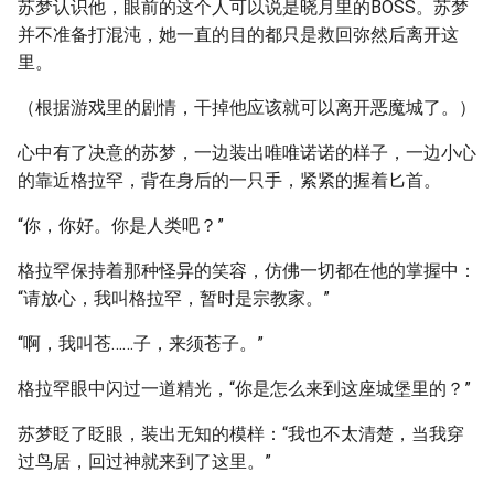
苏梦认识他，眼前的这个人可以说是晓月里的BOSS。苏梦
并不准备打混沌，她一直的目的都只是救回弥然后离开这
里。
（根据游戏里的剧情，干掉他应该就可以离开恶魔城了。）
心中有了决意的苏梦，一边装出唯唯诺诺的样子，一边小心
的靠近格拉罕，背在身后的一只手，紧紧的握着匕首。
“你，你好。你是人类吧？”
格拉罕保持着那种怪异的笑容，仿佛一切都在他的掌握中：
“请放心，我叫格拉罕，暂时是宗教家。”
“啊，我叫苍……子，来须苍子。”
格拉罕眼中闪过一道精光，“你是怎么来到这座城堡里的？”
苏梦眨了眨眼，装出无知的模样：“我也不太清楚，当我穿
过鸟居，回过神就来到了这里。”