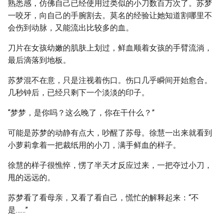
熟悉感，仿佛自己已经使用过类似的小刀数百万次了。苏梦
一咬牙，向自己的手腕割去。莫名的经验让她知道割哪里不
会伤到动脉，又能流出比较多的血。
刀片在女孩幼嫩的肌肤上划过，鲜血顺着女孩的手臂流淌，
最后滴落到地板。
苏梦混不在意，只是注视着伤口。伤口几乎瞬间开始愈合。
几秒钟后，已经只剩下一个淡淡的印子。
“梦梦，是你吗？这么晚了，你在干什么？”
可能是苏梦的动静有点大，吵醒了苏母。徐慧一出来就看到
小萝莉拿着一把裁纸用的小刀，满手鲜血的样子。
徐慧的样子很憔悴，愣了半天才反应过来，一把夺过小刀，
甩的远远的。
苏梦看了看母亲，又看了看自己，慌忙的解释起来：“不
是……”