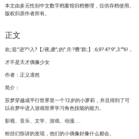
本文由多元性别中文数字档案馆归档整理，仅供存档使用。
版权归原作者所有。
正文
欢;:迎:"进?"!入?【,!夜;袭";:的":月:?费.'群;:】:.6;9?.4?:9".,3:""6!，
才不是天才偶像少女
作者：正义凛然
简介：
苏梦穿越成平行世界里一个12岁的小萝莉，并且得到了可
以在梦中进入游戏世界学习角色技能的能力。
影视、音乐、文学、游戏、动漫……
粉丝们惊讶的发现，他们的小偶像好像什么都会。