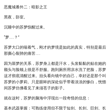
恶魔城番外二：暗影之王
黑夜，卧室。
沉睡中的苏梦惊醒过来。
“梦……？”
苏梦大口的喘着气，刚才的梦境是如此的真实，特别是最后
那撕心裂肺的痛苦……
因为噩梦的关系，苏梦身上都是汗水，头发黏黏的贴在她的
额头与脸颊上很是不舒服。跑到厕所用凉水洗了把脸，苏梦
这才彻底清醒过来。抬头看向镜中的自己，幸好还是那个叫
苏梦的小萝莉。只是眼眸的深处似乎带着淡淡的惨白，恍惚
间苏梦仿佛看见了来须苍子的影子。
就在这时，苏梦的脑海中浮现出一段奇怪的信息：
基本武器掌握：可熟练使用但不限于短剑、长剑、巨剑、长