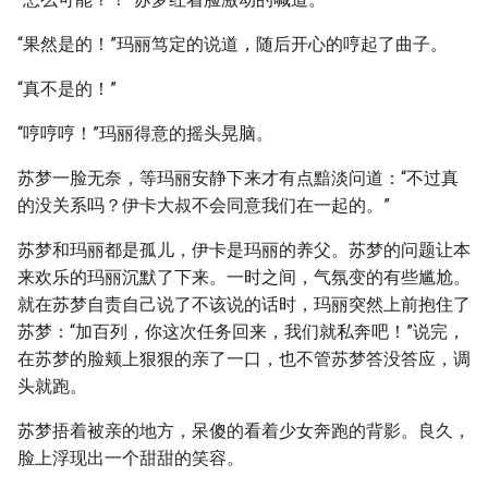
“果然是的！”玛丽笃定的说道，随后开心的哼起了曲子。
“真不是的！”
“哼哼哼！”玛丽得意的摇头晃脑。
苏梦一脸无奈，等玛丽安静下来才有点黯淡问道：“不过真
的没关系吗？伊卡大叔不会同意我们在一起的。”
苏梦和玛丽都是孤儿，伊卡是玛丽的养父。苏梦的问题让本
来欢乐的玛丽沉默了下来。一时之间，气氛变的有些尴尬。
就在苏梦自责自己说了不该说的话时，玛丽突然上前抱住了
苏梦：“加百列，你这次任务回来，我们就私奔吧！”说完，
在苏梦的脸颊上狠狠的亲了一口，也不管苏梦答没答应，调
头就跑。
苏梦捂着被亲的地方，呆傻的看着少女奔跑的背影。良久，
脸上浮现出一个甜甜的笑容。