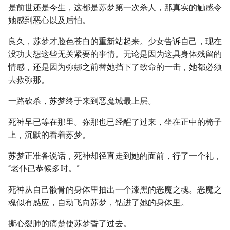
是前世还是今生，这都是苏梦第一次杀人，那真实的触感令
她感到恶心以及后怕。
良久，苏梦才脸色苍白的重新站起来。少女告诉自己，现在
没功夫想这些无关紧要的事情。无论是因为这具身体残留的
情感，还是因为弥娜之前替她挡下了致命的一击，她都必须
去救弥那。
一路砍杀，苏梦终于来到恶魔城最上层。
死神早已等在那里。弥那也已经醒了过来，坐在正中的椅子
上，沉默的看着苏梦。
苏梦正准备说话，死神却径直走到她的面前，行了一个礼，
“老仆已恭候多时。”
死神从自己骸骨的身体里抽出一个漆黑的恶魔之魂。恶魔之
魂似有感应，自动飞向苏梦，钻进了她的身体里。
撕心裂肺的痛楚使苏梦昏了过去。