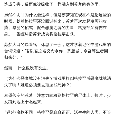
造成伤害，反而像被吸收了一样融入到苏梦的身体里。
虽然不明白为什么会这样，但是苏梦知道现在不是想这些的
时候。趁着格拉罕还没回过神来，苏梦再次发起凌厉的攻
势。华丽的招式，配合恶魔之魂的力量，格拉罕又有伤在
身。一番缠斗后苏梦成功将格拉罕击杀。
苏梦大口的喘着气，休息了一会，这才学着记忆中游戏里的
台词说道：“吾以吾之名义命令你：恶魔城，令吾等生者回
归来处。”
然而……什么也没有发生。
（为什么恶魔城没有消失？游戏里打倒格拉罕后恶魔城就消
失了啊！难道必须要去顶层找死神？）
希望落空的苏梦，注意力转移到格拉罕的尸体上。顿时，少
女跪到地上干呕起来。
与那些魔物不同，格拉罕是真真正正、活生生的人类。不管