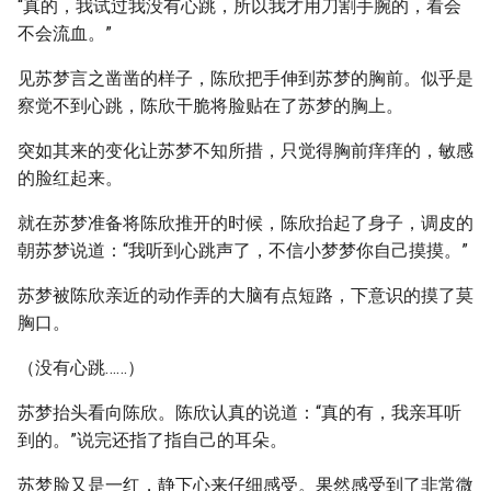
“真的，我试过我没有心跳，所以我才用刀割手腕的，看会
不会流血。”
见苏梦言之凿凿的样子，陈欣把手伸到苏梦的胸前。似乎是
察觉不到心跳，陈欣干脆将脸贴在了苏梦的胸上。
突如其来的变化让苏梦不知所措，只觉得胸前痒痒的，敏感
的脸红起来。
就在苏梦准备将陈欣推开的时候，陈欣抬起了身子，调皮的
朝苏梦说道：“我听到心跳声了，不信小梦梦你自己摸摸。”
苏梦被陈欣亲近的动作弄的大脑有点短路，下意识的摸了莫
胸口。
（没有心跳……）
苏梦抬头看向陈欣。陈欣认真的说道：“真的有，我亲耳听
到的。”说完还指了指自己的耳朵。
苏梦脸又是一红，静下心来仔细感受。果然感受到了非常微