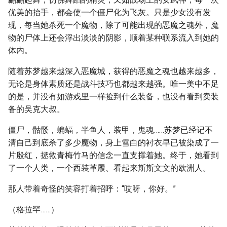
优美的抬手，都会使一个僵尸化为飞灰。只是少女没有发
现，每当她杀死一个魔物，除了可能出现的恶魔之魂外，魔
物的尸体上还会浮出淡淡的阴影，顺着某种联系流入到她的
体内。
随着苏梦越来越深入恶魔城，获得的恶魔之魂也越来越多，
无论是身体素质还是战斗技巧也都越来越强。唯一美中不足
的是，并没有如游戏里一样捡到什么装备，也没有看到卖装
备的吴克大叔。
僵尸，骷髅，蝙蝠，半鱼人，装甲，鬼魂……苏梦已经记不
清自己到底杀了多少魔物，身上雪白的衬衣早已被染成了一
片殷红，拯救青梅竹马的信念一直支撑着她。终于，她看到
了一个人类，一个西装革履、看起来斯斯文文的欧洲人。
那人带着奇怪的笑容打着招呼：“哎呀，你好。”
（格拉罕……）