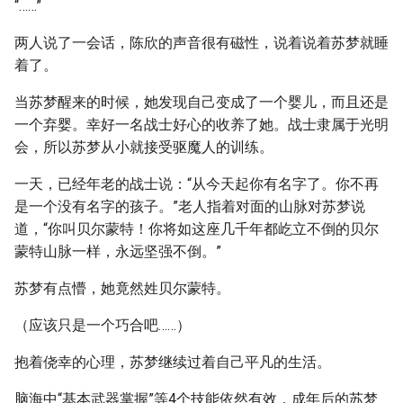
“……”
两人说了一会话，陈欣的声音很有磁性，说着说着苏梦就睡
着了。
当苏梦醒来的时候，她发现自己变成了一个婴儿，而且还是
一个弃婴。幸好一名战士好心的收养了她。战士隶属于光明
会，所以苏梦从小就接受驱魔人的训练。
一天，已经年老的战士说：“从今天起你有名字了。你不再
是一个没有名字的孩子。”老人指着对面的山脉对苏梦说
道，“你叫贝尔蒙特！你将如这座几千年都屹立不倒的贝尔
蒙特山脉一样，永远坚强不倒。”
苏梦有点懵，她竟然姓贝尔蒙特。
（应该只是一个巧合吧……）
抱着侥幸的心理，苏梦继续过着自己平凡的生活。
脑海中“基本武器掌握”等4个技能依然有效，成年后的苏梦