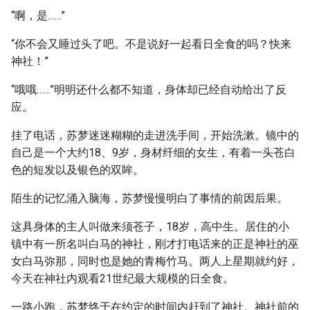
“啊，是……”
“你不会又睡过头了吧。不是说好一起看日全食的吗？快来
神社！”
“哦哦……”明明还什么都不知道，身体却已经自动给出了反
应。
挂了电话，苏梦迷迷糊糊的走进洗手间，开始洗漱。镜中的
自己是一个大约18、9岁，身材纤细的女生，有着一头苍白
色的短发以及银色的双眸。
陌生的记忆涌入脑海，苏梦慢慢明白了事情的前因后果。
这具身体的主人叫做来须苍子，18岁，高中生。居住的小
镇中有一所名叫白马的神社，刚才打电话来的正是神社的巫
女白马弥那，同时也是她的青梅竹马。两人上星期就约好，
今天在神社内观看21世纪最大规模的日全食。
一路小跑，苏梦终于在约定的时间内赶到了神社。神社前的