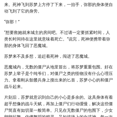
来。死神飞到苏梦上方停了下来，一抬手，弥那的身体便自
动飞到了它的身旁。
“弥那！”
“想要救她就来城主的房间吧。不过请一定要抓紧时间，人
类长时间待在这里就意味着死亡。”说完，死神便携带着弥
那的身体飞回了恶魔城。
苏梦来不及多想，追赶着死神，闯进了恶魔城。
恶魔城内，无数的僵尸从地里冒出，将苏梦重重包围。好在
苏梦上辈子是个纯爷们，对僵尸之类的怪物没有什么心理压
力。拿着刚从骷髅兵身上搜出来的匕首，苏梦小心的和僵尸
战斗起来。
片刻后，苏梦就意识到自己的小心是多余的。这具身体有着
超乎想像的战斗天赋，再加上僵尸们行动缓慢，解决这些僵
尸简直有如切菜一般简单。只见在无数僵尸的包围下，少女
翩翩起舞，仿佛舞蹈的精灵，又如战场上的女武神，每一次