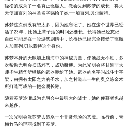
轻松的成为了一名真正驱魔人。教会见到苏梦的成长，将大
天使加百列的神圣名字赐给了她——加百列.贝尔蒙特。
苏梦这次倒没有想太多，因为她忘记了。她在这个世界已经
活了23年，比她上辈子活的时间还要长。长得她已经忘记
自己可能是在一段游戏剧情中，长得她已经完全接受了驱魔
人加百列.贝尔蒙特这个身份。
苏梦本身的天赋加上脑海中的神秘力量，使她战无不胜，多
次帮助光明会扫荡邪恶，战功赫赫。为此光明会将甘道非大
师毕生精华所锤炼的武器赐给了她。武器的名字叫战斗十字
架，由拥有太阳之力的圣水，加之甘道非一生的奥义炼金术
所打造而成的一把金属长鞭。
随着苏梦逐渐成为光明会中最强大的战士，她的仰慕者也越
来越多。
一次光明会派苏梦去追杀一个非常危险的恶魔。临行前，青
梅竹马的玛丽找到了苏梦。