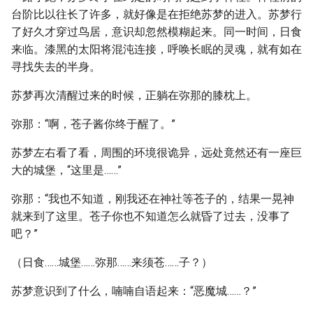
台阶比以往长了许多，就好像是在拒绝苏梦的进入。苏梦行
了好久才穿过鸟居，意识却忽然模糊起来。同一时间，日食
来临。漆黑的太阳将混沌连接，呼唤长眠的灵魂，就有如在
寻找失去的半身。
苏梦再次清醒过来的时候，正躺在弥那的膝枕上。
弥那：“啊，苍子酱你终于醒了。”
苏梦左右看了看，周围的环境很诡异，远处竟然还有一座巨
大的城堡，“这里是……”
弥那：“我也不知道，刚我还在神社等苍子的，结果一晃神
就来到了这里。苍子你也不知道怎么就昏了过去，没事了
吧？”
（日食……城堡……弥那……来须苍……子？）
苏梦意识到了什么，喃喃自语起来：“恶魔城……？”