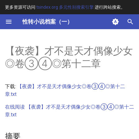
更多资源可访问
tsindex.org 多元性别搜索引擎
进行跨站搜索。
键
性转小说档案（一）
入
摘要
以
【夜袭】才不是天才偶像少女
开
其他信息 [Processed Page
◎卷③④◎第十二章
Metadata]
始
搜
正文
下载:
【夜袭】才不是天才偶像少女◎卷③④◎第十二
索
章.txt
在线阅读 【夜袭】才不是天才偶像少女◎卷③④◎第十二
章.txt
摘要