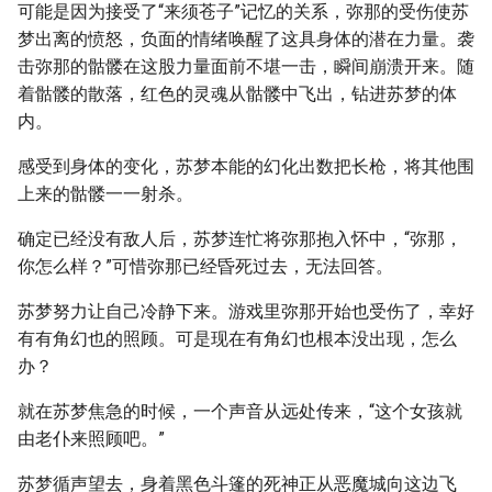
可能是因为接受了“来须苍子”记忆的关系，弥那的受伤使苏
梦出离的愤怒，负面的情绪唤醒了这具身体的潜在力量。袭
击弥那的骷髅在这股力量面前不堪一击，瞬间崩溃开来。随
着骷髅的散落，红色的灵魂从骷髅中飞出，钻进苏梦的体
内。
感受到身体的变化，苏梦本能的幻化出数把长枪，将其他围
上来的骷髅一一射杀。
确定已经没有敌人后，苏梦连忙将弥那抱入怀中，“弥那，
你怎么样？”可惜弥那已经昏死过去，无法回答。
苏梦努力让自己冷静下来。游戏里弥那开始也受伤了，幸好
有有角幻也的照顾。可是现在有角幻也根本没出现，怎么
办？
就在苏梦焦急的时候，一个声音从远处传来，“这个女孩就
由老仆来照顾吧。”
苏梦循声望去，身着黑色斗篷的死神正从恶魔城向这边飞