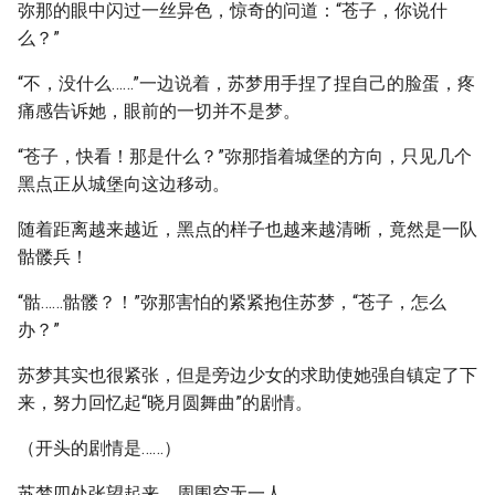
弥那的眼中闪过一丝异色，惊奇的问道：“苍子，你说什
么？”
“不，没什么……”一边说着，苏梦用手捏了捏自己的脸蛋，疼
痛感告诉她，眼前的一切并不是梦。
“苍子，快看！那是什么？”弥那指着城堡的方向，只见几个
黑点正从城堡向这边移动。
随着距离越来越近，黑点的样子也越来越清晰，竟然是一队
骷髅兵！
“骷……骷髅？！”弥那害怕的紧紧抱住苏梦，“苍子，怎么
办？”
苏梦其实也很紧张，但是旁边少女的求助使她强自镇定了下
来，努力回忆起“晓月圆舞曲”的剧情。
（开头的剧情是……）
苏梦四处张望起来，周围空无一人。