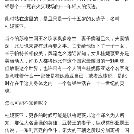
经那个——死在火灾现场的——年轻人的痕迹。
此时站在这里的，是且只是一个十五岁的女孩子，名叫……
桂妮薇亚。
当今的苏格兰国王名唤李奥多格兰，妻子病逝已久，夫妻情
深，此后也未曾有过再娶之事。亡妻给他留下了一子一女，
长子帕特长相俊美，风流之名远近皆知，女儿桂妮薇亚亦是
美丽动人，许多人都将她比作这个国家最耀眼的一颗明珠。
但放眼这个世界，也许只有一个人明白桂妮薇亚这个名字究
竟意味着什么——那便是桂妮薇亚自己，或者应该说，是此
时存在于这具身体之内，一个曾经生活在二十一世纪的灵
魂。
怎么可能不知道呢？
桂妮薇亚，更多的时候可能是以格尼薇儿这个译名为人所
知。那位大名鼎鼎的英雄，亚瑟王的妻子，纵观整部亚瑟王
传说，一系列宫廷的争斗，偌大的王朝之所以分崩离析，国