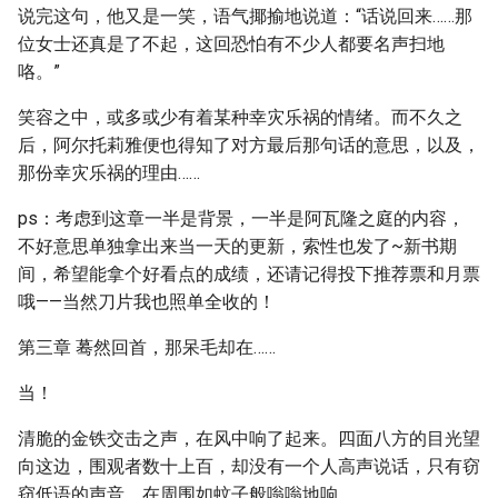
说完这句，他又是一笑，语气揶揄地说道：“话说回来……那
位女士还真是了不起，这回恐怕有不少人都要名声扫地
咯。”
笑容之中，或多或少有着某种幸灾乐祸的情绪。而不久之
后，阿尔托莉雅便也得知了对方最后那句话的意思，以及，
那份幸灾乐祸的理由……
ps：考虑到这章一半是背景，一半是阿瓦隆之庭的内容，
不好意思单独拿出来当一天的更新，索性也发了~新书期
间，希望能拿个好看点的成绩，还请记得投下推荐票和月票
哦——当然刀片我也照单全收的！
第三章 蓦然回首，那呆毛却在……
当！
清脆的金铁交击之声，在风中响了起来。四面八方的目光望
向这边，围观者数十上百，却没有一个人高声说话，只有窃
窃低语的声音，在周围如蚊子般嗡嗡地响。