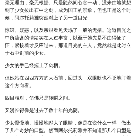
毫无理由，毫无根据。只是陡然间心念一动，没来由地就想
到了少女拔出石中之剑，成为国王的景象，但也正是这个时
候，阿尔托莉雅突然对上了另一道目光。
惊讶、疑惑，以及亲眼看见天塌了一般的无措。这道目光之
中所蕴含的情绪实在太过丰富，以至于她先是不由得怔了
怔，紧接着才反应过来，那道目光的主人，竟然就是此时立
于石中剑前的少女。
少女的手已经握上了剑柄。
但她站在四四方方的大石前，回过头，双眼眨也不眨地盯着
这个方向看。
四目相对，仿佛只是转瞬之间。
又漫长得像是过去了数十年的光阴。
少女慢慢地、慢慢地瞪大了眼睛，像是在说什么一样，做出
了几个奇妙的口型。然而阿尔托莉雅并不知道那几个口型是