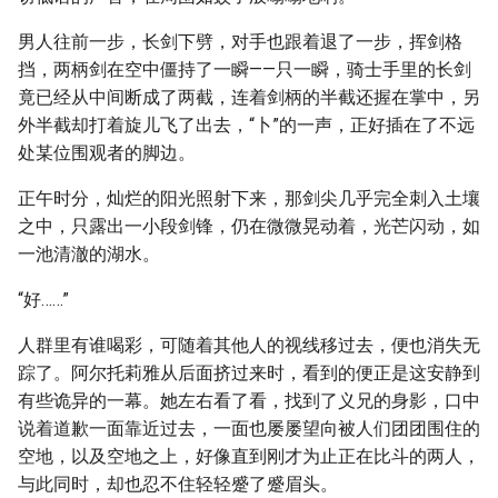
男人往前一步，长剑下劈，对手也跟着退了一步，挥剑格
挡，两柄剑在空中僵持了一瞬——只一瞬，骑士手里的长剑
竟已经从中间断成了两截，连着剑柄的半截还握在掌中，另
外半截却打着旋儿飞了出去，“卜”的一声，正好插在了不远
处某位围观者的脚边。
正午时分，灿烂的阳光照射下来，那剑尖几乎完全刺入土壤
之中，只露出一小段剑锋，仍在微微晃动着，光芒闪动，如
一池清澈的湖水。
“好……”
人群里有谁喝彩，可随着其他人的视线移过去，便也消失无
踪了。阿尔托莉雅从后面挤过来时，看到的便正是这安静到
有些诡异的一幕。她左右看了看，找到了义兄的身影，口中
说着道歉一面靠近过去，一面也屡屡望向被人们团团围住的
空地，以及空地之上，好像直到刚才为止正在比斗的两人，
与此同时，却也忍不住轻轻蹙了蹙眉头。