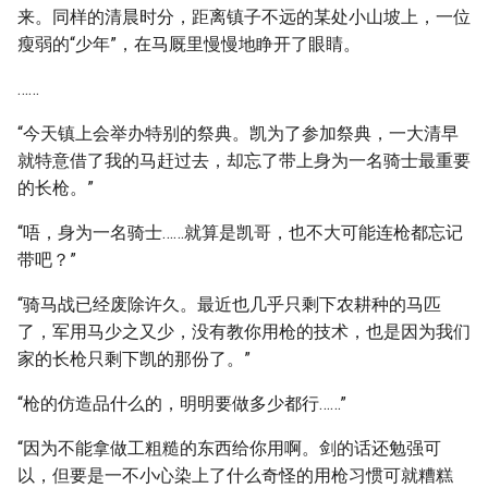
来。同样的清晨时分，距离镇子不远的某处小山坡上，一位
瘦弱的“少年”，在马厩里慢慢地睁开了眼睛。
……
“今天镇上会举办特别的祭典。凯为了参加祭典，一大清早
就特意借了我的马赶过去，却忘了带上身为一名骑士最重要
的长枪。”
“唔，身为一名骑士……就算是凯哥，也不大可能连枪都忘记
带吧？”
“骑马战已经废除许久。最近也几乎只剩下农耕种的马匹
了，军用马少之又少，没有教你用枪的技术，也是因为我们
家的长枪只剩下凯的那份了。”
“枪的仿造品什么的，明明要做多少都行……”
“因为不能拿做工粗糙的东西给你用啊。剑的话还勉强可
以，但要是一不小心染上了什么奇怪的用枪习惯可就糟糕