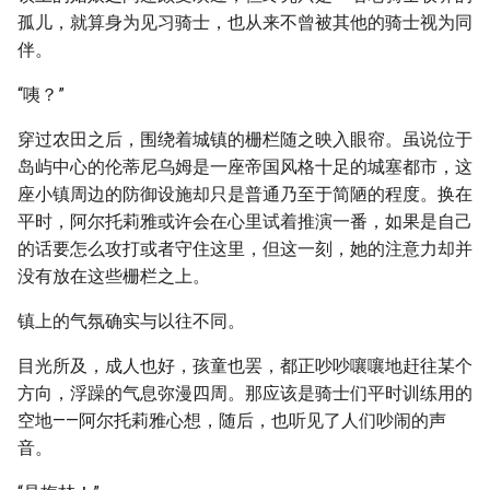
孤儿，就算身为见习骑士，也从来不曾被其他的骑士视为同
伴。
“咦？”
穿过农田之后，围绕着城镇的栅栏随之映入眼帘。虽说位于
岛屿中心的伦蒂尼乌姆是一座帝国风格十足的城塞都市，这
座小镇周边的防御设施却只是普通乃至于简陋的程度。换在
平时，阿尔托莉雅或许会在心里试着推演一番，如果是自己
的话要怎么攻打或者守住这里，但这一刻，她的注意力却并
没有放在这些栅栏之上。
镇上的气氛确实与以往不同。
目光所及，成人也好，孩童也罢，都正吵吵嚷嚷地赶往某个
方向，浮躁的气息弥漫四周。那应该是骑士们平时训练用的
空地——阿尔托莉雅心想，随后，也听见了人们吵闹的声
音。