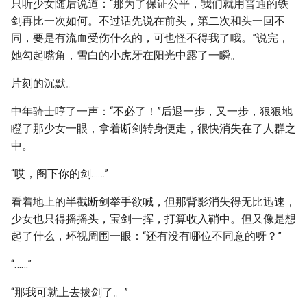
只听少女随后说道：“那为了保证公平，我们就用普通的铁
剑再比一次如何。不过话先说在前头，第二次和头一回不
同，要是有流血受伤什么的，可也怪不得我了哦。”说完，
她勾起嘴角，雪白的小虎牙在阳光中露了一瞬。
片刻的沉默。
中年骑士哼了一声：“不必了！”后退一步，又一步，狠狠地
瞪了那少女一眼，拿着断剑转身便走，很快消失在了人群之
中。
“哎，阁下你的剑……”
看着地上的半截断剑举手欲喊，但那背影消失得无比迅速，
少女也只得摇摇头，宝剑一挥，打算收入鞘中。但又像是想
起了什么，环视周围一眼：“还有没有哪位不同意的呀？”
“……”
“那我可就上去拔剑了。”