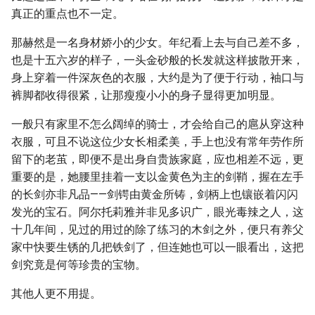
真正的重点也不一定。
那赫然是一名身材娇小的少女。年纪看上去与自己差不多，
也是十五六岁的样子，一头金砂般的长发就这样披散开来，
身上穿着一件深灰色的衣服，大约是为了便于行动，袖口与
裤脚都收得很紧，让那瘦瘦小小的身子显得更加明显。
一般只有家里不怎么阔绰的骑士，才会给自己的扈从穿这种
衣服，可且不说这位少女长相柔美，手上也没有常年劳作所
留下的老茧，即便不是出身自贵族家庭，应也相差不远，更
重要的是，她腰里挂着一支以金黄色为主的剑鞘，握在左手
的长剑亦非凡品——剑锷由黄金所铸，剑柄上也镶嵌着闪闪
发光的宝石。阿尔托莉雅并非见多识广，眼光毒辣之人，这
十几年间，见过的用过的除了练习的木剑之外，便只有养父
家中快要生锈的几把铁剑了，但连她也可以一眼看出，这把
剑究竟是何等珍贵的宝物。
其他人更不用提。