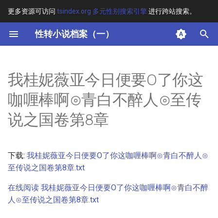
更多资源可访问
tsindex.org 多元性别搜索引擎
进行跨站搜索。
键
性转小说档案（一）
入
摘要
以
我桂妮薇亚今日便要O了你这
开
其他信息 [Processed Page
咖喱棒啊⊙青白不醉人⊙至传
Metadata]
始
说之国卷第8章
搜
正文
索
下载:
我桂妮薇亚今日便要O了你这咖喱棒啊⊙青白不醉人⊙
至传说之国卷第8章.txt
在线阅读 我桂妮薇亚今日便要O了你这咖喱棒啊⊙青白不醉
人⊙至传说之国卷第8章.txt