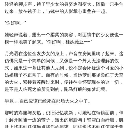
轻轻的脚步声，镜子里少女的身姿逐渐变大，随后一只手伸
过来，放在镜子上，与镜中的人影掌心重叠在一起。
“你好啊。”
她轻声说着，露出一个柔柔的笑容，对面镜中的少女便也一
模一样地笑了起来。“你好啊，桂妮薇亚——”
月光洒在这位金发少女的身上，声音在房间里响了起来。这
仿佛只是一个简单的问候，又像是一个外人无法理解的仪
式，如果这一幕让其他人见到，说不定会怀疑这个可爱的小
姑娘脑子不正常了。而有的时候，当她梦到那场染红了天空
的大火，紧接着苏醒过来时，便往往会怀疑现在的这一切，
是不是人临死之前所见到的，跑马灯般的如梦幻境。
毕竟……自己应该已经死在那场大火之中了。
那时的疼痛与炙热，仍旧记忆犹新，可她站在铜镜面前，伸
手解开睡裙一边的带子，露出的肩膀与手臂雪白而纤细，肌
肤上找不到任何半点烧伤的痕迹。同样也找不到任何属于曾