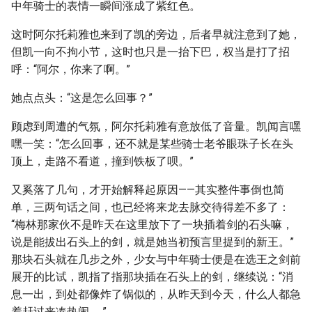
中年骑士的表情一瞬间涨成了紫红色。
这时阿尔托莉雅也来到了凯的旁边，后者早就注意到了她，
但凯一向不拘小节，这时也只是一抬下巴，权当是打了招
呼：“阿尔，你来了啊。”
她点点头：“这是怎么回事？”
顾虑到周遭的气氛，阿尔托莉雅有意放低了音量。凯闻言嘿
嘿一笑：“怎么回事，还不就是某些骑士老爷眼珠子长在头
顶上，走路不看道，撞到铁板了呗。”
又奚落了几句，才开始解释起原因——其实整件事倒也简
单，三两句话之间，也已经将来龙去脉交待得差不多了：
“梅林那家伙不是昨天在这里放下了一块插着剑的石头嘛，
说是能拔出石头上的剑，就是她当初预言里提到的新王。”
那块石头就在几步之外，少女与中年骑士便是在选王之剑前
展开的比试，凯指了指那块插在石头上的剑，继续说：“消
息一出，到处都像炸了锅似的，从昨天到今天，什么人都急
着赶过来凑热闹……”