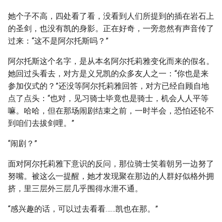
她个子不高，四处看了看，没看到人们所提到的插在岩石上
的圣剑，也没有凯的身影。正在好奇，一旁忽然有声音传了
过来：“这不是阿尔托斯吗？”
阿尔托斯这个名字，是从本名阿尔托莉雅变化而来的假名。
她回过头看去，对方是义兄凯的众多友人之一：“你也是来
参加仪式的？”还没等阿尔托莉雅回答，对方已经自顾自地
点了点头：“也对，见习骑士毕竟也是骑士，机会人人平等
嘛。哈哈，但在那场闹剧结束之前，一时半会，恐怕还轮不
到咱们去拔剑哩。”
“闹剧？”
面对阿尔托莉雅下意识的反问，那位骑士笑着朝另一边努了
努嘴。被这么一提醒，她才发现聚在那边的人群好似格外拥
挤，里三层外三层几乎围得水泄不通。
“感兴趣的话，可以过去看看……凯也在那。”