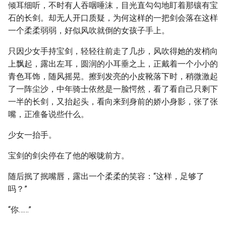
倾耳细听，不时有人吞咽唾沫，目光直勾勾地盯着那镶有宝
石的长剑。却无人开口质疑，为何这样的一把剑会落在这样
一个柔柔弱弱，好似风吹就倒的女孩子手上。
只因少女手持宝剑，轻轻往前走了几步，风吹得她的发梢向
上飘起，露出左耳，圆润的小耳垂之上，正戴着一个小小的
青色耳饰，随风摇晃。擦到发亮的小皮靴落下时，稍微激起
了一阵尘沙，中年骑士依然是一脸愕然，看了看自己只剩下
一半的长剑，又抬起头，看向来到身前的娇小身影，张了张
嘴，正准备说些什么。
少女一抬手。
宝剑的剑尖停在了他的喉咙前方。
随后抿了抿嘴唇，露出一个柔柔的笑容：“这样，足够了
吗？”
“你……”