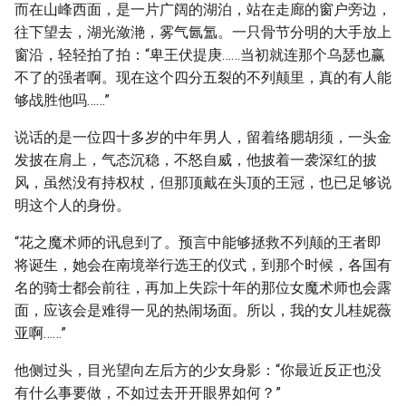
而在山峰西面，是一片广阔的湖泊，站在走廊的窗户旁边，
往下望去，湖光潋滟，雾气氤氲。一只骨节分明的大手放上
窗沿，轻轻拍了拍：“卑王伏提庚……当初就连那个乌瑟也赢
不了的强者啊。现在这个四分五裂的不列颠里，真的有人能
够战胜他吗……”
说话的是一位四十多岁的中年男人，留着络腮胡须，一头金
发披在肩上，气态沉稳，不怒自威，他披着一袭深红的披
风，虽然没有持权杖，但那顶戴在头顶的王冠，也已足够说
明这个人的身份。
“花之魔术师的讯息到了。预言中能够拯救不列颠的王者即
将诞生，她会在南境举行选王的仪式，到那个时候，各国有
名的骑士都会前往，再加上失踪十年的那位女魔术师也会露
面，应该会是难得一见的热闹场面。所以，我的女儿桂妮薇
亚啊……”
他侧过头，目光望向左后方的少女身影：“你最近反正也没
有什么事要做，不如过去开开眼界如何？”