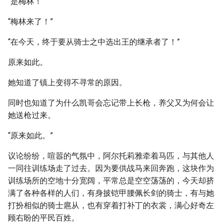
“是梅林！”
“梅林来了！”
“在今天，终于要从骑士之中选出王的继承者了！”
原来如此。
她知道了镇上变得不寻常的原因。
同时也知道了为什么凯哥会忘记带上长枪，养父又为何会让
她送枪过来。
“原来如此。”
议论纷纷，喧嚣的气氛中，阿尔托莉雅牵着马匹，与其他人
一同往训练场走了过去。因为要供战马来回奔跑，这块作为
训练场所的空地十分宽阔，平常总是空空荡荡的，今天却挤
满了各种各样的人们，有身披铠甲腰佩长剑的骑士，有与她
打扮相似的骑士扈从，也有穿着打补丁的衣裳，满心好奇左
顾右盼的平民百姓。