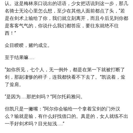
认。这是梅林亲口说出的话语，少女把话说到这一步，那几
名骑士无论心里怎么想，至少在其他人面前都点了头，“若
是在剑术上输给了你，我们就立刻离开，而且今后见到你都
是客客气气的，你说什么我们都答应，要往东就绝不往
西！”
众目睽睽，赌约成立。
至于结果嘛……
“如你所见，七个人，无一例外，都是在第一下就被打断了
剑，那副凄惨的样子，连我都快看不下去了。”凯说着，耸
了耸肩。
“是因为……那把剑吗？”阿尔托莉雅问。
但凯只是一撇嘴：“阿尔你会输给一个拿着宝剑的门外汉
么？输就是输，有什么好找借口的。真是的，女人就练不出
一手好剑术吗？目光短浅……”