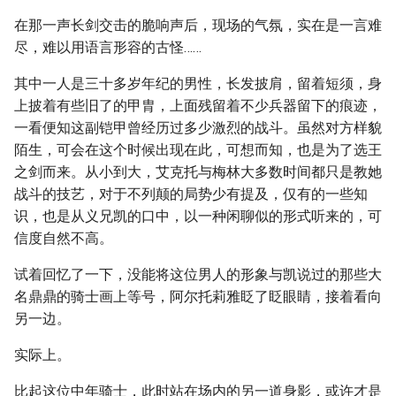
在那一声长剑交击的脆响声后，现场的气氛，实在是一言难
尽，难以用语言形容的古怪……
其中一人是三十多岁年纪的男性，长发披肩，留着短须，身
上披着有些旧了的甲胄，上面残留着不少兵器留下的痕迹，
一看便知这副铠甲曾经历过多少激烈的战斗。虽然对方样貌
陌生，可会在这个时候出现在此，可想而知，也是为了选王
之剑而来。从小到大，艾克托与梅林大多数时间都只是教她
战斗的技艺，对于不列颠的局势少有提及，仅有的一些知
识，也是从义兄凯的口中，以一种闲聊似的形式听来的，可
信度自然不高。
试着回忆了一下，没能将这位男人的形象与凯说过的那些大
名鼎鼎的骑士画上等号，阿尔托莉雅眨了眨眼睛，接着看向
另一边。
实际上。
比起这位中年骑士，此时站在场内的另一道身影，或许才是