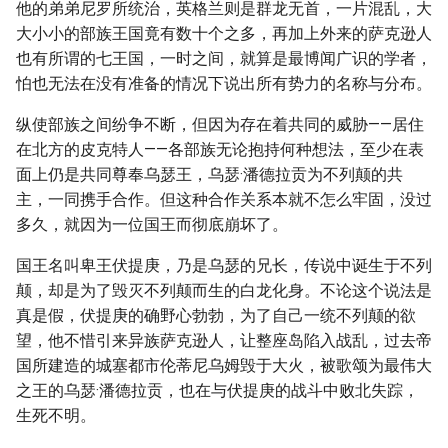
他的弟弟尼罗所统治，英格兰则是群龙无首，一片混乱，大
大小小的部族王国竟有数十个之多，再加上外来的萨克逊人
也有所谓的七王国，一时之间，就算是最博闻广识的学者，
怕也无法在没有准备的情况下说出所有势力的名称与分布。
纵使部族之间纷争不断，但因为存在着共同的威胁——居住
在北方的皮克特人——各部族无论抱持何种想法，至少在表
面上仍是共同尊奉乌瑟王，乌瑟·潘德拉贡为不列颠的共
主，一同携手合作。但这种合作关系本就不怎么牢固，没过
多久，就因为一位国王而彻底崩坏了。
国王名叫卑王伏提庚，乃是乌瑟的兄长，传说中诞生于不列
颠，却是为了毁灭不列颠而生的白龙化身。不论这个说法是
真是假，伏提庚的确野心勃勃，为了自己一统不列颠的欲
望，他不惜引来异族萨克逊人，让整座岛陷入战乱，过去帝
国所建造的城塞都市伦蒂尼乌姆毁于大火，被歌颂为最伟大
之王的乌瑟·潘德拉贡，也在与伏提庚的战斗中败北失踪，
生死不明。