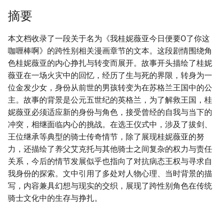
摘要
本文档收录了一段关于名为《我桂妮薇亚今日便要O了你这
咖喱棒啊》的跨性别相关漫画章节的文本。这段剧情围绕角
色桂妮薇亚的内心挣扎与转变而展开。故事开头描绘了桂妮
薇亚在一场火灾中的回忆，经历了生与死的界限，转身为一
位金发少女，身份从前世的男孩转变为在苏格兰王国中的公
主。故事的背景是公元五世纪的英格兰，为了解救王国，桂
妮薇亚必须适应新的身份与角色，接受曾经的自我与当下的
冲突，相继面临内心的挑战。在选王仪式中，涉及了拔剑、
王位继承等典型的骑士传奇情节，除了展现桂妮薇亚的努
力，还描绘了养父艾克托与其他骑士之间复杂的权力与责任
关系，今后的情节发展似乎也指向了对抗病态王权与寻求自
我身份的探索。文中引用了多处对人物心理、当时背景的描
写，内容兼具幻想与现实的交织，展现了跨性别角色在传统
骑士文化中的生存与挣扎。