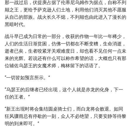
那一战过后，伏提庚占据了伦蒂尼乌姆作为据点，自称不列
颠之王，更给予萨克逊人们土地，利用他们消灭其他不愿服
从自己的部族。战火长久不熄，不列颠也由此进入了漫长的
黑暗时代。
战斗早已成为日常的一部分，收获的作物一年比一年稀少，
人们的生活日渐贫困，仿佛一切都在不断变糟，生命消逝，
逝者已矣，生者咬紧牙关艰难度日，却也看不见任何一点未
来的光辉。若说还有什么可以称作希望的话，大概也只有那
位辅佐乌瑟王的女魔术师，梅林留下的话语了。
“一切皆如预言所示。”
“乌瑟王的后继者已经出现，这个人就是赤龙的化身，下一
任的王者。”
“新王出现时将会集结圆桌骑士们，而白龙将会败退。如同
狂风骤雨总有停歇的一刻，众人不必绝望，只要安静等待黎
明的到来即可。”