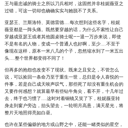
王与最忠诚的骑士之所以刀兵相对，这固然并非桂妮薇亚之
过错，可这一切却也确确实实与她脱不了关系。
亚瑟王、兰斯洛特、莫德雷德……每次想到这些名字，桂妮
薇亚都是一阵头痛。既然要穿越的话，为什么不索性让自己
穿越成亚瑟王或者其他圆桌骑士呢——退一万步来说，即使
不是有名的人物，变成一个普通人也好啊，至少……不至于
像现在这样，原本一米八几的个子，忽然缩水到了一米五出
头……整个世界都变得不同了！
但再多的抱怨也改变不了现状。既来之且安之，不管怎么
说，可以捡回一条命乃至于重生一世，总归是令人喜悦的一
件事，若是自己成天唉声叹气，那些死了却没有重生机会的
又要作何感想？就算最早有些钻牛角尖，看不开，十几年过
去，终于也习惯了……这时对着铜镜又笑了下，桂妮薇亚转
身走到窗户旁边，抬头望去，一轮明月高悬，满天星光，将
整片天地照得亮如白昼。
也许在某些偏僻的地方或山野之中，还能一睹类似的星空，