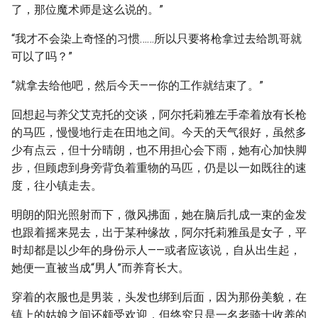
了，那位魔术师是这么说的。”
“我才不会染上奇怪的习惯……所以只要将枪拿过去给凯哥就
可以了吗？”
“就拿去给他吧，然后今天——你的工作就结束了。”
回想起与养父艾克托的交谈，阿尔托莉雅左手牵着放有长枪
的马匹，慢慢地行走在田地之间。今天的天气很好，虽然多
少有点云，但十分晴朗，也不用担心会下雨，她有心加快脚
步，但顾虑到身旁背负着重物的马匹，仍是以一如既往的速
度，往小镇走去。
明朗的阳光照射而下，微风拂面，她在脑后扎成一束的金发
也跟着摇来晃去，出于某种缘故，阿尔托莉雅虽是女子，平
时却都是以少年的身份示人——或者应该说，自从出生起，
她便一直被当成“男人”而养育长大。
穿着的衣服也是男装，头发也绑到后面，因为那份美貌，在
镇上的姑娘之间还颇受欢迎，但终究只是一名老骑士收养的