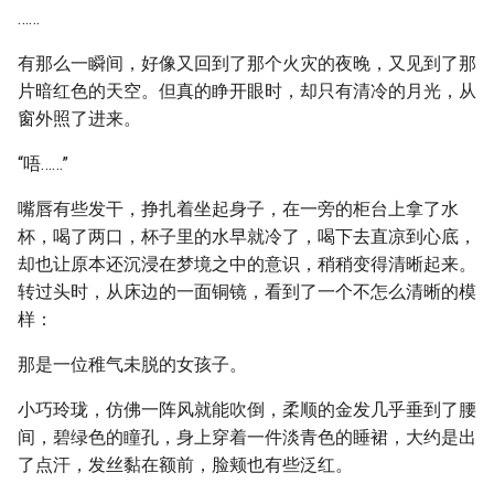
……
有那么一瞬间，好像又回到了那个火灾的夜晚，又见到了那
片暗红色的天空。但真的睁开眼时，却只有清冷的月光，从
窗外照了进来。
“唔……”
嘴唇有些发干，挣扎着坐起身子，在一旁的柜台上拿了水
杯，喝了两口，杯子里的水早就冷了，喝下去直凉到心底，
却也让原本还沉浸在梦境之中的意识，稍稍变得清晰起来。
转过头时，从床边的一面铜镜，看到了一个不怎么清晰的模
样：
那是一位稚气未脱的女孩子。
小巧玲珑，仿佛一阵风就能吹倒，柔顺的金发几乎垂到了腰
间，碧绿色的瞳孔，身上穿着一件淡青色的睡裙，大约是出
了点汗，发丝黏在额前，脸颊也有些泛红。