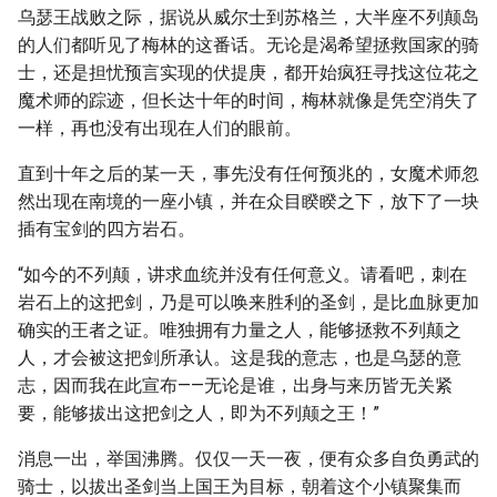
乌瑟王战败之际，据说从威尔士到苏格兰，大半座不列颠岛
的人们都听见了梅林的这番话。无论是渴希望拯救国家的骑
士，还是担忧预言实现的伏提庚，都开始疯狂寻找这位花之
魔术师的踪迹，但长达十年的时间，梅林就像是凭空消失了
一样，再也没有出现在人们的眼前。
直到十年之后的某一天，事先没有任何预兆的，女魔术师忽
然出现在南境的一座小镇，并在众目睽睽之下，放下了一块
插有宝剑的四方岩石。
“如今的不列颠，讲求血统并没有任何意义。请看吧，刺在
岩石上的这把剑，乃是可以唤来胜利的圣剑，是比血脉更加
确实的王者之证。唯独拥有力量之人，能够拯救不列颠之
人，才会被这把剑所承认。这是我的意志，也是乌瑟的意
志，因而我在此宣布——无论是谁，出身与来历皆无关紧
要，能够拔出这把剑之人，即为不列颠之王！”
消息一出，举国沸腾。仅仅一天一夜，便有众多自负勇武的
骑士，以拔出圣剑当上国王为目标，朝着这个小镇聚集而