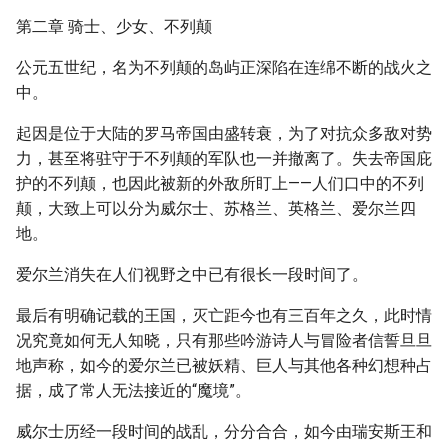
第二章 骑士、少女、不列颠
公元五世纪，名为不列颠的岛屿正深陷在连绵不断的战火之
中。
起因是位于大陆的罗马帝国由盛转衰，为了对抗众多敌对势
力，甚至将驻守于不列颠的军队也一并撤离了。失去帝国庇
护的不列颠，也因此被新的外敌所盯上——人们口中的不列
颠，大致上可以分为威尔士、苏格兰、英格兰、爱尔兰四
地。
爱尔兰消失在人们视野之中已有很长一段时间了。
最后有明确记载的王国，灭亡距今也有三百年之久，此时情
况究竟如何无人知晓，只有那些吟游诗人与冒险者信誓旦旦
地声称，如今的爱尔兰已被妖精、巨人与其他各种幻想种占
据，成了常人无法接近的“魔境”。
威尔士历经一段时间的战乱，分分合合，如今由瑞安斯王和