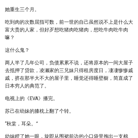
她重生三个月。
吃到肉的次数屈指可数，前一世的自己虽然说不上是什么大
富大贵的人家，但好歹想吃猪肉吃猪肉，想吃牛肉吃牛肉
嘛？
这什么鬼？
两人半了几年公司，负债累累不说，还将原本的一间大屋子
去抵押了贷款，凌濑家的三兄妹只得租房度日，凄凄惨惨戚
戚，挤在那半大不大的屋子里，睡觉还得睡壁橱，简直成了
日本穷人的典范了。
电视上的《EVA》播完。
苏己在幼妹的膝枕上翻了个转。
“秋棠，耳朵。”
幼妹瞪了她一眼，旋即从围裙前边的小口袋里掏出一支棉