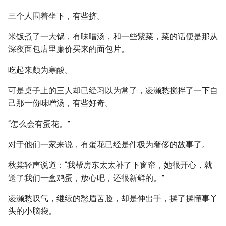
三个人围着坐下，有些挤。
米饭煮了一大锅，有味噌汤，和一些紫菜，菜的话便是那从
深夜面包店里廉价买来的面包片。
吃起来颇为寒酸。
可是桌子上的三人却已经习以为常了，凌濑愁搅拌了一下自
己那一份味噌汤，有些好奇。
“怎么会有蛋花。”
对于他们一家来说，有蛋花已经是件极为奢侈的故事了。
秋棠轻声说道：“我帮房东太太补了下窗帘，她很开心，就
送了我们一盒鸡蛋，放心吧，还很新鲜的。”
凌濑愁叹气，继续的愁眉苦脸，却是伸出手，揉了揉懂事丫
头的小脑袋。