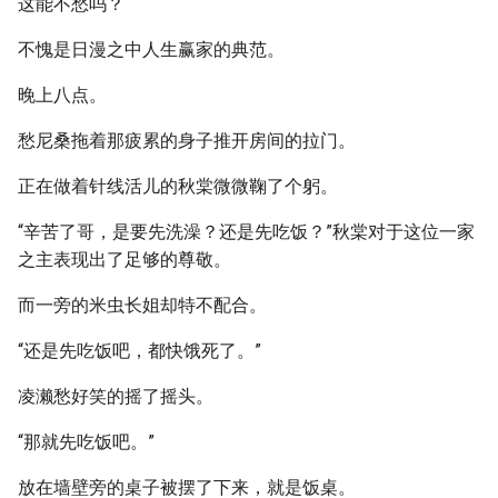
这能不愁吗？
不愧是日漫之中人生赢家的典范。
晚上八点。
愁尼桑拖着那疲累的身子推开房间的拉门。
正在做着针线活儿的秋棠微微鞠了个躬。
“辛苦了哥，是要先洗澡？还是先吃饭？”秋棠对于这位一家
之主表现出了足够的尊敬。
而一旁的米虫长姐却特不配合。
“还是先吃饭吧，都快饿死了。”
凌濑愁好笑的摇了摇头。
“那就先吃饭吧。”
放在墙壁旁的桌子被摆了下来，就是饭桌。