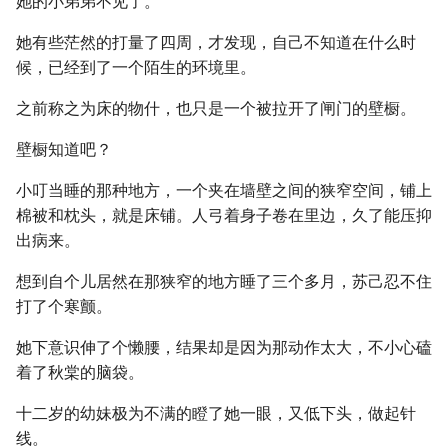
她的小弟弟不见了。
她有些茫然的打量了四周，才发现，自己不知道在什么时
候，已经到了一个陌生的环境里。
之前称之为床的物什，也只是一个被拉开了闸门的壁橱。
壁橱知道吧？
小叮当睡的那种地方，一个夹在墙壁之间的狭窄空间，铺上
棉被和枕头，就是床铺。人弓着身子卷在里边，久了能压抑
出病来。
想到自个儿居然在那狭窄的地方睡了三个多月，苏己忍不住
打了个寒颤。
她下意识伸了个懒腰，结果却是因为那动作太大，不小心磕
着了秋棠的脑袋。
十二岁的幼妹极为不满的瞪了她一眼，又低下头，做起针
线。