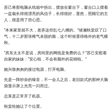
苏己将那电脑从纸箱中拆出，摆放在窗台下，窗台口上摆着
一盆栽长得很漂亮的风信子，长得很好，显然，照顾它的主
人，很是用了些心思。
“本来家里就不大，老弄这些乱七八糟的。”绫濑秋棠叹了口
气，十二岁那张稚气未脱的脸，这个时候显得格外的老气横
秋。
“房东太太不是说，房间里的网线是免费的么？”苏己安慰着
自家的妹妹：“安心啦，不会有额外的花销啦。”
她兴致匆匆的接过电源，打开电脑。
先是一阵吵杂的噪音，不一会儿之后，老旧款式的那种大脑
袋显示屏上光亮一闪而过。
总算是正常开了机器。
秋棠给她让了个位置。