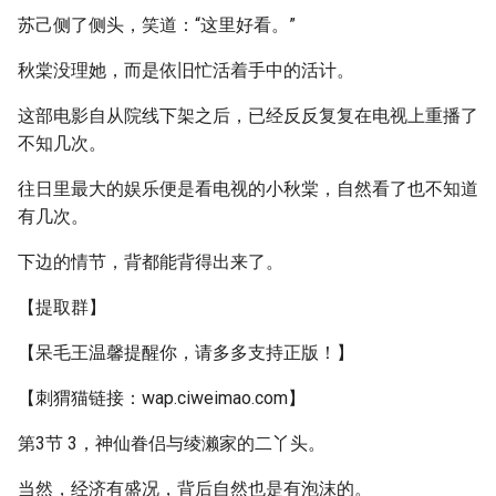
苏己侧了侧头，笑道：“这里好看。”
秋棠没理她，而是依旧忙活着手中的活计。
这部电影自从院线下架之后，已经反反复复在电视上重播了
不知几次。
往日里最大的娱乐便是看电视的小秋棠，自然看了也不知道
有几次。
下边的情节，背都能背得出来了。
【提取群】
【呆毛王温馨提醒你，请多多支持正版！】
【刺猬猫链接：wap.ciweimao.com】
第3节 3，神仙眷侣与绫濑家的二丫头。
当然，经济有盛况，背后自然也是有泡沫的。