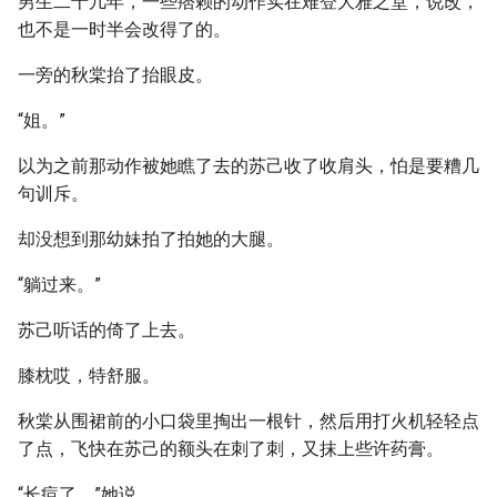
男生二十几年，一些痞赖的动作实在难登大雅之堂，说改，
也不是一时半会改得了的。
一旁的秋棠抬了抬眼皮。
“姐。”
以为之前那动作被她瞧了去的苏己收了收肩头，怕是要糟几
句训斥。
却没想到那幼妹拍了拍她的大腿。
“躺过来。”
苏己听话的倚了上去。
膝枕哎，特舒服。
秋棠从围裙前的小口袋里掏出一根针，然后用打火机轻轻点
了点，飞快在苏己的额头在刺了刺，又抹上些许药膏。
“长痘了。”她说。