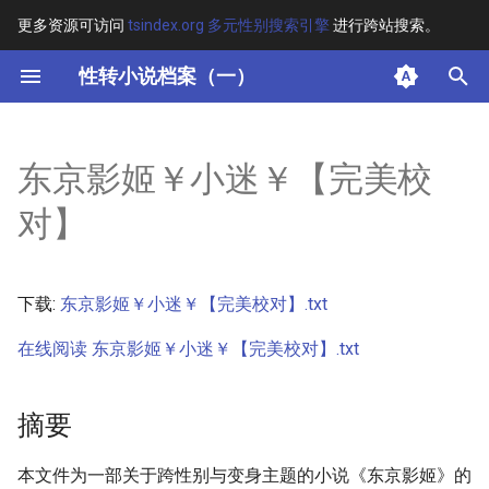
更多资源可访问
tsindex.org 多元性别搜索引擎
进行跨站搜索。
键
性转小说档案（一）
入
摘要
以
东京影姬￥小迷￥【完美校
开
其他信息 [Processed Page
对】
Metadata]
始
搜
正文
下载:
东京影姬￥小迷￥【完美校对】.txt
索
在线阅读 东京影姬￥小迷￥【完美校对】.txt
摘要
本文件为一部关于跨性别与变身主题的小说《东京影姬》的