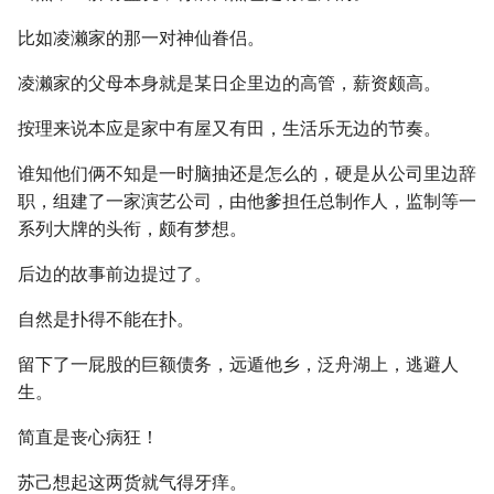
比如凌濑家的那一对神仙眷侣。
凌濑家的父母本身就是某日企里边的高管，薪资颇高。
按理来说本应是家中有屋又有田，生活乐无边的节奏。
谁知他们俩不知是一时脑抽还是怎么的，硬是从公司里边辞
职，组建了一家演艺公司，由他爹担任总制作人，监制等一
系列大牌的头衔，颇有梦想。
后边的故事前边提过了。
自然是扑得不能在扑。
留下了一屁股的巨额债务，远遁他乡，泛舟湖上，逃避人
生。
简直是丧心病狂！
苏己想起这两货就气得牙痒。