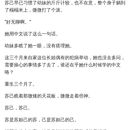
苏己早已习惯了幼妹的斤斤计较，也不在意，整个身子躺到
了榻榻米上，微微打了个滚。
“好无聊啊。”
她用中文说了这么一句话。
幼妹多瞧了她一眼，没有搭理她。
这三个月来自家这位长姐偶有的犯病举动，她也没去多问，
需要操心的事情多了去了，谁还在乎她什么时候学的中文
咯？
重生三个月了。
苏己瞧着那微矮的天花板，微微走着些神。
苏己，苏己。
苏是苏妲己的苏，己是苏妲己的己。