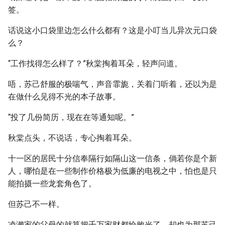
签。
话说这小口袋里边怎么什么都有？这是小叮当儿异次元口袋
么？
“工作找得怎么样了？”秋棠掏着耳朵，轻声问道。
唔，苏己舒服的极喘气，声音霏旎，关着门听着，还以为是
在做什么见得不光的本子故事。
“投了几份简历，现在在等通知呢。”
秋棠点头，不说话，专心掏着耳朵。
十一区的居民十分信奉隔行如隔山这一信条，倘若你是个新
人，哪怕是在一些制作价格极为低廉的电视之中，怕也是只
能拍摄一些龙套角色了。
但苏己不一样。
凌濑家的父母的就算把千万家财都给败光了，却也为那苏己