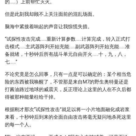
的……）上前帮忙灭火。
但是此刻我却顾不上关注面前的混乱场面。
脑海中紧接着响起的声音让我惊慌失措。
“试探性攻击完成……重新计算参数……计算完成，转入正式打
击模式……主武器阵列开始充能……副武器阵列开始充能……准
备就绪，十秒钟后所有战斗单元自由开火……十，九，八，
七……”
不论究竟是怎么回事，只有一点是可以确定的：某个相当危
险的东西被我唤醒了，不管那是来自M7的野生奥特曼还是
打酱油路过地球的威震天，反正理论上这里的人在不久后都
得被那种能量柱给干掉。
根据刚才那次“试探性攻击”就足以将一小片地面融化成岩浆
来看，十秒钟后到来的全面自由攻击将毫无疑问地杀死这里
的每一个人。