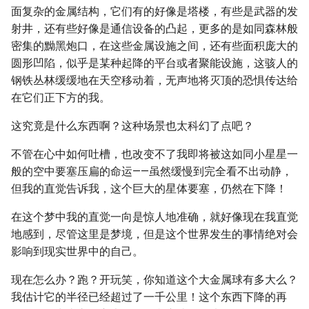
面复杂的金属结构，它们有的好像是塔楼，有些是武器的发
射井，还有些好像是通信设备的凸起，更多的是如同森林般
密集的黝黑炮口，在这些金属设施之间，还有些面积庞大的
圆形凹陷，似乎是某种起降的平台或者聚能设施，这骇人的
钢铁丛林缓缓地在天空移动着，无声地将灭顶的恐惧传达给
在它们正下方的我。
这究竟是什么东西啊？这种场景也太科幻了点吧？
不管在心中如何吐槽，也改变不了我即将被这如同小星星一
般的空中要塞压扁的命运——虽然缓慢到完全看不出动静，
但我的直觉告诉我，这个巨大的星体要塞，仍然在下降！
在这个梦中我的直觉一向是惊人地准确，就好像现在我直觉
地感到，尽管这里是梦境，但是这个世界发生的事情绝对会
影响到现实世界中的自己。
现在怎么办？跑？开玩笑，你知道这个大金属球有多大么？
我估计它的半径已经超过了一千公里！这个东西下降的再