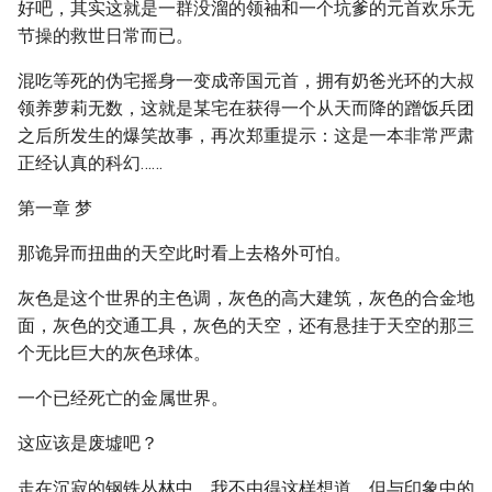
好吧，其实这就是一群没溜的领袖和一个坑爹的元首欢乐无
节操的救世日常而已。
混吃等死的伪宅摇身一变成帝国元首，拥有奶爸光环的大叔
领养萝莉无数，这就是某宅在获得一个从天而降的蹭饭兵团
之后所发生的爆笑故事，再次郑重提示：这是一本非常严肃
正经认真的科幻……
第一章 梦
那诡异而扭曲的天空此时看上去格外可怕。
灰色是这个世界的主色调，灰色的高大建筑，灰色的合金地
面，灰色的交通工具，灰色的天空，还有悬挂于天空的那三
个无比巨大的灰色球体。
一个已经死亡的金属世界。
这应该是废墟吧？
走在沉寂的钢铁丛林中，我不由得这样想道，但与印象中的