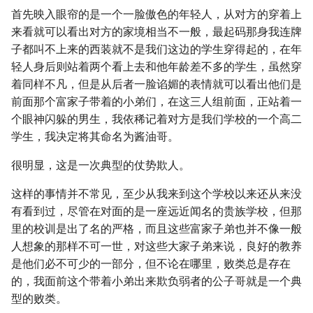
首先映入眼帘的是一个一脸傲色的年轻人，从对方的穿着上
来看就可以看出对方的家境相当不一般，最起码那身我连牌
子都叫不上来的西装就不是我们这边的学生穿得起的，在年
轻人身后则站着两个看上去和他年龄差不多的学生，虽然穿
着同样不凡，但是从后者一脸谄媚的表情就可以看出他们是
前面那个富家子带着的小弟们，在这三人组前面，正站着一
个眼神闪躲的男生，我依稀记着对方是我们学校的一个高二
学生，我决定将其命名为酱油哥。
很明显，这是一次典型的仗势欺人。
这样的事情并不常见，至少从我来到这个学校以来还从来没
有看到过，尽管在对面的是一座远近闻名的贵族学校，但那
里的校训是出了名的严格，而且这些富家子弟也并不像一般
人想象的那样不可一世，对这些大家子弟来说，良好的教养
是他们必不可少的一部分，但不论在哪里，败类总是存在
的，我面前这个带着小弟出来欺负弱者的公子哥就是一个典
型的败类。