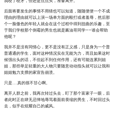
我咬了咬牙，但还是点点头，准备离开。
后面将要发生的事情不用猜也可以知道，随随便便一个不成
理由的理由就可以上演一场单方面的殴打或者羞辱，然后那
个一脸傲色的年轻人就会在这个过程中得到扭曲的乐趣，至
于我们学校那个倒霉的男生也就是酱油哥同学——谁会帮助
他呢？
我并不是没有同情心，更不是没有正义感，只是身为一个普
普通通的学生，面对这种情况实在无能为力，而且如果这时
候强出头的话，不但起不到任何作用，还有可能连累到姐
姐，那些举足轻重的大人物只要随意动动指头就可以让我和
姐姐勉力支撑的家宣告崩溃。
只是……真的很不甘心啊。
离开人群之前，我再次转过头去，盯了那个富家子一眼，后
者此时正在肆无忌惮地辱骂着面前畏缩的男生，不时回过头
去，似乎在炫耀自己的威风。