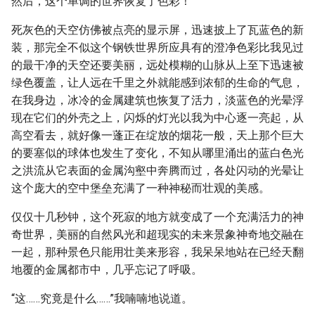
然后，这个单调的世界恢复了色彩！
死灰色的天空仿佛被点亮的显示屏，迅速披上了瓦蓝色的新
装，那完全不似这个钢铁世界所应具有的澄净色彩比我见过
的最干净的天空还要美丽，远处模糊的山脉从上至下迅速被
绿色覆盖，让人远在千里之外就能感到浓郁的生命的气息，
在我身边，冰冷的金属建筑也恢复了活力，淡蓝色的光晕浮
现在它们的外壳之上，闪烁的灯光以我为中心逐一亮起，从
高空看去，就好像一蓬正在绽放的烟花一般，天上那个巨大
的要塞似的球体也发生了变化，不知从哪里涌出的蓝白色光
之洪流从它表面的金属沟壑中奔腾而过，各处闪动的光晕让
这个庞大的空中堡垒充满了一种神秘而壮观的美感。
仅仅十几秒钟，这个死寂的地方就变成了一个充满活力的神
奇世界，美丽的自然风光和超现实的未来景象神奇地交融在
一起，那种景色只能用壮美来形容，我呆呆地站在已经天翻
地覆的金属都市中，几乎忘记了呼吸。
“这……究竟是什么……”我喃喃地说道。