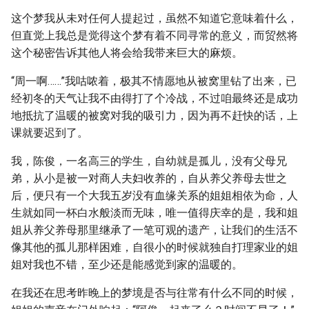
这个梦我从未对任何人提起过，虽然不知道它意味着什么，
但直觉上我总是觉得这个梦有着不同寻常的意义，而贸然将
这个秘密告诉其他人将会给我带来巨大的麻烦。
“周一啊……”我咕哝着，极其不情愿地从被窝里钻了出来，已
经初冬的天气让我不由得打了个冷战，不过咱最终还是成功
地抵抗了温暖的被窝对我的吸引力，因为再不赶快的话，上
课就要迟到了。
我，陈俊，一名高三的学生，自幼就是孤儿，没有父母兄
弟，从小是被一对商人夫妇收养的，自从养父养母去世之
后，便只有一个大我五岁没有血缘关系的姐姐相依为命，人
生就如同一杯白水般淡而无味，唯一值得庆幸的是，我和姐
姐从养父养母那里继承了一笔可观的遗产，让我们的生活不
像其他的孤儿那样困难，自很小的时候就独自打理家业的姐
姐对我也不错，至少还是能感觉到家的温暖的。
在我还在思考昨晚上的梦境是否与往常有什么不同的时候，