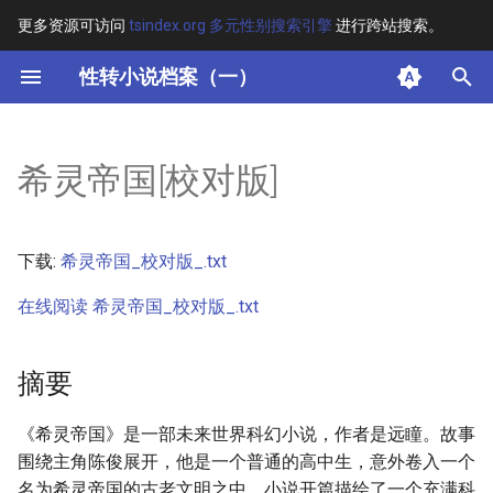
更多资源可访问
tsindex.org 多元性别搜索引擎
进行跨站搜索。
键
性转小说档案（一）
入
摘要
以
希灵帝国[校对版]
开
其他信息 [Processed Page
Metadata]
始
下载:
希灵帝国_校对版_.txt
搜
正文
在线阅读 希灵帝国_校对版_.txt
索
摘要
《希灵帝国》是一部未来世界科幻小说，作者是远瞳。故事
围绕主角陈俊展开，他是一个普通的高中生，意外卷入一个
名为希灵帝国的古老文明之中。小说开篇描绘了一个充满科