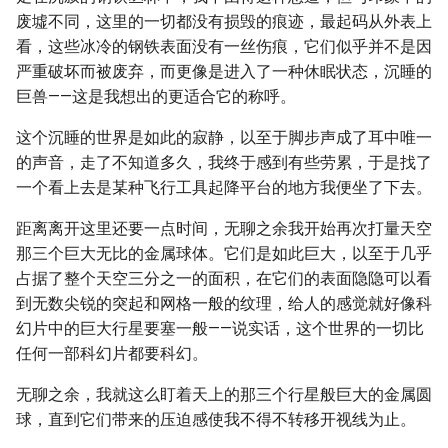
废墟不同，这里的一切都没有损毁的痕迹，最起码从外表上
看，这些冰冷的钢铁表面没有一丝伤痕，它们似乎并不是因
严重破坏而被废弃，而更像是进入了一种休眠状态，沉睡的
巨兽——这是我想出的更适合它的称呼。
这个沉睡的世界是如此的寂静，以至于脚步声成了耳中唯一
的声音，走了不知道多久，我终于感到有些劳累，于是找了
一个看上去是某种飞行工具起降平台的地方我便坐了下去。
距离离开这里还要一点时间，无聊之余我开始再次打量天空
那三个巨大无比的金属球体。它们是如此巨大，以至于几乎
占据了整个天空三分之一的面积，在它们的表面隐隐可以看
到无数尖锐的突起和网格一般的纹理，给人的感觉就好像科
幻片中的巨大行星要塞一般——说实话，这个世界的一切比
任何一部科幻片都要科幻。
无聊之余，我就这么盯着天上的那三个行星般巨大的金属圆
球，直到它们带来的压迫感使我不得不转移开视线为止。