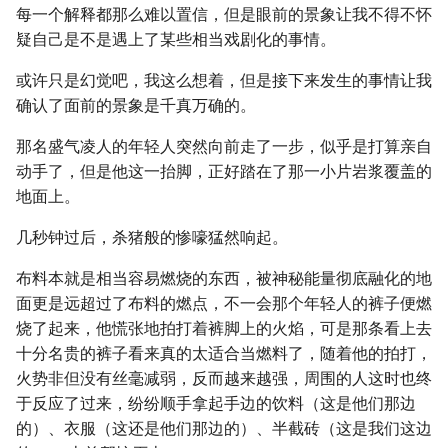
每一个解释都那么难以置信，但是眼前的景象让我不得不怀
疑自己是不是遇上了某些相当戏剧化的事情。
或许只是幻觉吧，我这么想着，但是接下来发生的事情让我
确认了面前的景象是千真万确的。
那名盛气凌人的年轻人突然向前走了一步，似乎是打算亲自
动手了，但是他这一抬脚，正好踏在了那一小片岩浆覆盖的
地面上。
几秒钟过后，杀猪般的惨嚎猛然响起。
布料本就是相当容易燃烧的东西，被神秘能量彻底融化的地
面更是远超过了布料的燃点，不一会那个年轻人的裤子便燃
烧了起来，他慌张地拍打着裤脚上的火焰，可是那条看上去
十分名贵的裤子看来真的太适合当燃料了，随着他的拍打，
火势非但没有丝毫减弱，反而越来越强，周围的人这时也终
于反应了过来，纷纷顺手拿起手边的饮料（这是他们那边
的）、衣服（这还是他们那边的）、半截砖（这是我们这边