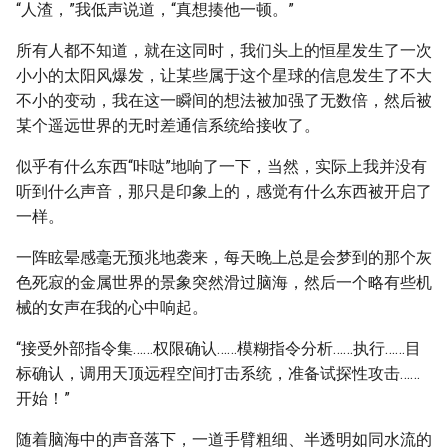
“人渣，”我低声说道，“真想揍他一顿。”
所有人都不知道，就在这同时，我们头上的恒星发生了一次
小小的太阳风爆发，让某些属于这个星球的信息发生了不大
不小的变动，我在这一瞬间的想法被加强了无数倍，然后被
某个遥远世界的无时差通信系统给接收了。
似乎有什么东西“咔哒”地响了一下，当然，实际上我并没有
听到什么声音，那只是印象上的，感觉有什么东西被开启了
一样。
一阵眩晕感毫无预兆地袭来，每天晚上总是会梦到的那个灰
色死寂的金属世界的景象突然滑过脑海，然后一个略有些机
械的女声在我的心中响起。
“接受外部指令集……权限确认……模糊指令分析……执行……目
标确认，调用天顶远程空间打击系统，准备试探性攻击……
开始！”
随着脑海中的声音落下，一道手臂粗细、半透明如同水流的