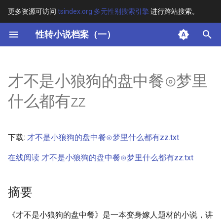
更多资源可访问
tsindex.org 多元性别搜索引擎
进行跨站搜索。
键
性转小说档案（一）
入
摘要
以
才不是小狼狗的盘中餐⊙梦里
开
其他信息 [Processed Page
什么都有zz
Metadata]
始
搜
正文
下载:
才不是小狼狗的盘中餐⊙梦里什么都有zz.txt
索
在线阅读 才不是小狼狗的盘中餐⊙梦里什么都有zz.txt
摘要
《才不是小狼狗的盘中餐》是一本变身嫁人题材的小说，讲