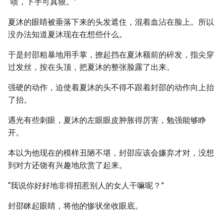
“啧，下手可真狠。”
夏沐的眼睛被垂落下来的头发遮住，混着血沾在脸上。所以
没办法知道夏沐现在在想些什么。
于是封邵粗暴地用手掌，撩起挡在夏沐额前的碎发，指尖穿
过发丝，按在头顶，把夏沐的整张脸露了出来。
强硬的动作，迫使着夏沐的头不得不跟着封邵的动作向上抬
了抬。
遇光有些刺眼，夏沐的左眼眼皮肿胀得厉害，勉强能够睁
开。
本以为他现在的模样丑陋不堪，封邵应该会嫌弃才对，没想
到对方还饶有兴趣地欣赏了起来。
“我说你好好地非得招惹别人的女人干嘛呢？”
封邵眯起眼睛，将他的惨状坐收眼底。