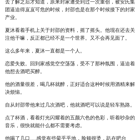
去了解之后才知道，原来封家遭受到过一次重创，被安氏集
团逼迫得岌岌可危的时候，封邵也是在那个时候接下的封家
产业。
夏沐看着手机上关于封邵的资料，摇了摇头。他现在还去关
注他干嘛，反正都已经不是一个世界。又不会再见面了。
这么多年来，夏沐一直都是一个人。
恋爱失败。回到家感觉空空荡荡，受不了那种氛围，逼迫着
他想去酒吧买醉。
他的酒量很差，喝几杯就醉，正好适合这种时候用酒精来解
决烦恼。
自从封邵带他来过几次酒吧，他就酒吧可以说是轻车熟路。
点了杯酒，看着灯光闪耀着的五颜六色的色彩，听着吵杂的
音乐，很快就能什么都不需要考虑。
他喝了几口……感觉有些晕乎乎地，脸颊很烫，趴在吧台