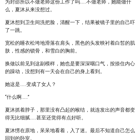
为封邵所以不做老师这份工作了吗……不做老师，她能做什
么，夏沐从来没想过。
夏沐想到卫生间洗把脸，清醒一下，结果被镜子里的自己吓
了一跳。
宽松的睡衣松垮地滑落在肩头，黑色的头发映衬着白皙的肌
肤，性感的锁骨，和雪白的胸前。
换做以前见到这副模样，她也是要深深咽口气，按捺住内心
的躁动，没想到有一天会在自己的身上看到。
她这是……变成了女人？
“什么啊……”
夏沐抓着脖子，那里没有凸起的喉结，就连发出的声音都变
得无比细腻……甚至还觉得有点好听。
夏沐愣在原地，呆呆地看着，入了迷。最后不知道自己怎么
回到的卧室。