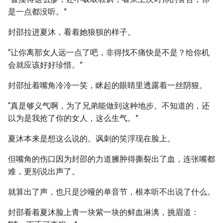
是一点都没听。”
封邵拉进夏沐，看着她狼狈的样子。
“让你离那女人远一点了吧，非得找不痛快是不是？给你机
会就应该好好珍惜。”
封邵扯着嘴角冷冷一笑，眯起的眼睛里透露着一丝阴狠。
“真是够义气啊，为了兄弟能做到这种地步。不知道的，还
以为是我抢了你的女人，这么生气。”
夏沐本来是想这么说的。讽刺的笑浮现在脸上。
但嘴角的伤口因为封邵的力道臃肿得撕裂出了血，连张嘴都
难，更别说出声了。
就算出了声，也只是沙哑的单音节，根本听不出说了什么。
封邵看着夏沐脸上青一块紫一块的鲜血淋漓，挑眉道：