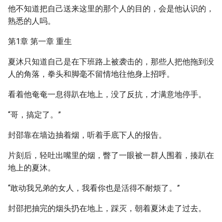
他不知道把自己送来这里的那个人的目的，会是他认识的，
熟悉的人吗。
第1章 第一章 重生
夏沐只知道自己是在下班路上被袭击的，那些人把他拖到没
人的角落，拳头和脚毫不留情地往他身上招呼。
看着他奄奄一息得趴在地上，没了反抗，才满意地停手。
“哥，搞定了。”
封邵靠在墙边抽着烟，听着手底下人的报告。
片刻后，轻吐出嘴里的烟，瞥了一眼被一群人围着，揍趴在
地上的夏沐。
“敢动我兄弟的女人，我看你也是活得不耐烦了。”
封邵把抽完的烟头扔在地上，踩灭，朝着夏沐走了过去。