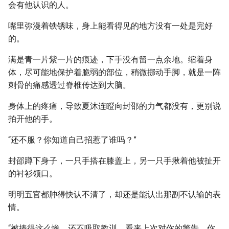
会有他认识的人。
嘴里弥漫着铁锈味，身上能看得见的地方没有一处是完好
的。
满是青一片紫一片的痕迹，下手没有留一点余地。缩着身
体，尽可能地保护着脆弱的部位，稍微挪动手脚，就是一阵
刺骨的痛感透过脊椎传达到大脑。
身体上的疼痛，导致夏沐连瞪向封邵的力气都没有，更别说
拍开他的手。
“还不服？你知道自己招惹了谁吗？”
封邵蹲下身子，一只手搭在膝盖上，另一只手揪着他被扯开
的衬衫领口。
明明五官都肿得快认不清了，却还是能认出那副不认输的表
情。
“被揍得这么惨，还不吸取教训，看来上次对你的警告，你