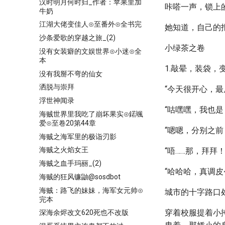
汉时明月何时归_作者：苹果里加
咔嗒一声，锁上
牛奶
江湖大佬变佳人⊙至番外⊙全书完
她知道，自己的
沙条爱歌的穿越之旅_(2)
小绿茶之卷
没有女装癖的文娱世界⊙小迷⊙全
本
1.敲晕，装袋，
没有我掰不弯的仙女
洒脱与崇拜
“今天很开心，最
浮世神闻录
“咕嘿嘿，我也
海贼世界里我吃了崩坏果实⊙鍩颯
爱⊙至卷20第44章
“嗯嗯，分别之
海贼之海军里的极诣刃影
海贼之火焰女王
“唔……那，拜拜！
海贼之血手玛丽_(2)
“哈哈哈，真调皮
海贼的狂风镰鼬@sosdbot
海贼：路飞的妹妹，海军女元帅⊙
城市的十字路口
完本
穿着校服提着小
深海余烬改文620死也不改版