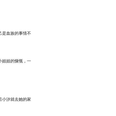
己是血族的事情不
小姐姐的慷慨，一
若小汐就去她的家