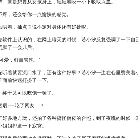
求，就是想要从女孩身上，轻轻地咬一小下吸取点血。
不疼，还会给你一点愉快的感觉。
么哄着，抽点血说不定对身体还有好处呢。
交软件上认识的，在网上聊天的时候，若小汐反复强调了一下自
沉默了一会儿后。
可爱，鲜血管饱。”
光听着就要流口水了，还有这种好事？若小汐一边在心里赞美着
子面前快速打扮了一下。
，终于又可以吃饱一顿了。
然后——吃了网友！？
了好多地方玩，还拍了各种搞怪俏皮的合照，到了夜晚的时候，
小姐姐排遣一下寂寞。