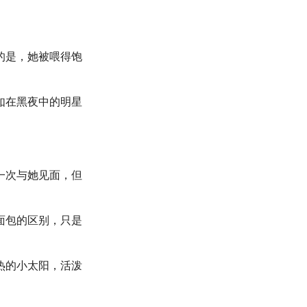
的是，她被喂得饱
如在黑夜中的明星
一次与她见面，但
面包的区别，只是
热的小太阳，活泼