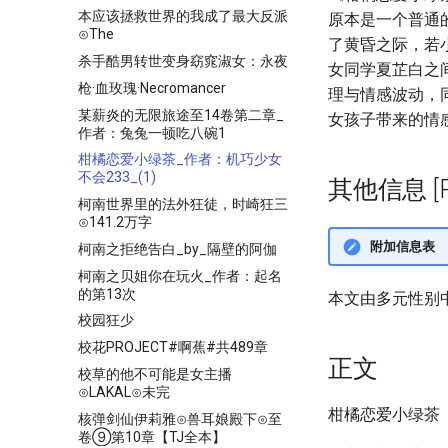
本应该拯救世界的我成了最大反派
原本是一个普通
⊙The
了黄昏之际，若
杀手酷男转世变身窈窕淑女：永夜
女同学夏芷白之
枪·血玫瑰·Necromancer
理与情感波动，
某薪炎的无限旅途至14卷第二章_
女孩子带来的情
作者：兔兔一顿吃八碗1
柑橘恋爱小绿茶_作者：机巧少女
不会233_(1)
其他信息 [Pro
柯南世界里的法外狂徒，时崎狂三
⊙141.2万字
附加信息表
柯南之拒绝告白_by_隔壁的阿伽
柯南之贝姐你在玩火_作者：起名
的第13次
本文由多元性别
校园狂少
校花PROJECT#啊蕉#共489章
正文
校草的他不可能是女主播
⊙LAKAL⊙未完
柑橘恋爱小绿茶
核弹剑仙伊莉雅⊙兽耳娘殿下⊙至
卷⑨第10章【TJ全本】