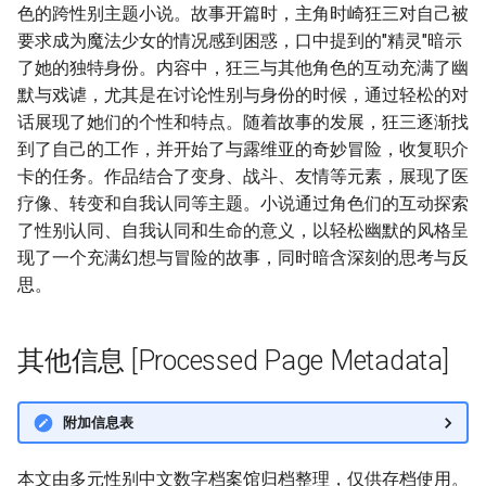
色的跨性别主题小说。故事开篇时，主角时崎狂三对自己被
要求成为魔法少女的情况感到困惑，口中提到的"精灵"暗示
了她的独特身份。内容中，狂三与其他角色的互动充满了幽
默与戏谑，尤其是在讨论性别与身份的时候，通过轻松的对
话展现了她们的个性和特点。随着故事的发展，狂三逐渐找
到了自己的工作，并开始了与露维亚的奇妙冒险，收复职介
卡的任务。作品结合了变身、战斗、友情等元素，展现了医
疗像、转变和自我认同等主题。小说通过角色们的互动探索
了性别认同、自我认同和生命的意义，以轻松幽默的风格呈
现了一个充满幻想与冒险的故事，同时暗含深刻的思考与反
思。
其他信息 [Processed Page Metadata]
附加信息表
本文由多元性别中文数字档案馆归档整理，仅供存档使用。