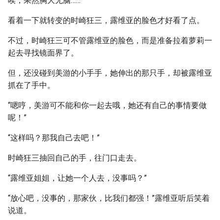
唉，果然胸大无脑……
看着一下就转变的时崎狂三，露维亚的脸色才好看了点。
不过，时崎狂三可不管露维亚的脸色，而是准备拉着萝莉一
起去寻找镜面界了。
但，还没碰到美游的小手手，她伸出的那只手，却被露维亚
抓在了手中。
“嗯哼，美游可不能和你一起去哦，她还有自己的事情要做
呢！”
“这样吗？那我自己去吧！”
时崎狂三抽回自己的手，往门口走去。
“露维亚姐姐，让她一个人去，没事吗？”
“放心吧，没事的，那家伙，比我们都强！”露维亚听后笑着
说道。