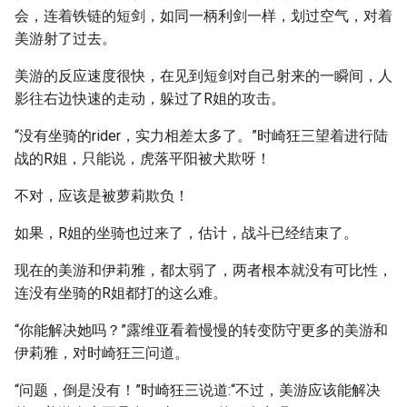
会，连着铁链的短剑，如同一柄利剑一样，划过空气，对着
美游射了过去。
美游的反应速度很快，在见到短剑对自己射来的一瞬间，人
影往右边快速的走动，躲过了R姐的攻击。
“没有坐骑的rider，实力相差太多了。”时崎狂三望着进行陆
战的R姐，只能说，虎落平阳被犬欺呀！
不对，应该是被萝莉欺负！
如果，R姐的坐骑也过来了，估计，战斗已经结束了。
现在的美游和伊莉雅，都太弱了，两者根本就没有可比性，
连没有坐骑的R姐都打的这么难。
“你能解决她吗？”露维亚看着慢慢的转变防守更多的美游和
伊莉雅，对时崎狂三问道。
“问题，倒是没有！”时崎狂三说道:“不过，美游应该能解决