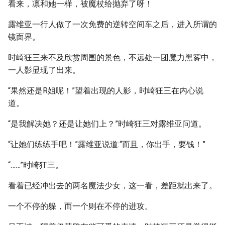
看来，凛和她一样，被魔杖给抛弃了呀！
露维亚一行人做了一次免费的逆转空间车之后，进入所谓的
镜面界。
时崎狂三来不及欣赏周围的景色，不远处一团魔力黑雾中，
一人影显现了出来。
“果然还是R姐呢！”望着出现的人影，时崎狂三在内心说
道。
“是我解决她？还是让她们上？”时崎狂三对露维亚问道。
“让她们练练手吧！”露维亚说道:“而且，你出手，要钱！”
“……”时崎狂三。
看着已经冲出去的两名魔法少女，这一看，差距就出来了。
一个不停的躲，而一个则在不停的进攻。