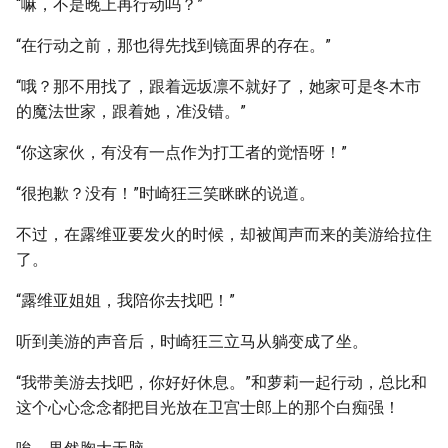
“嘛，不是晚上再行动吗？”
“在行动之前，那也得先找到镜面界的存在。”
“哦？那不用找了，跟着远坂凛不就好了，她家可是冬木市
的魔法世家，跟着她，准没错。”
“你这家伙，有没有一点作为打工者的觉悟呀！”
“很抱歉？没有！”时崎狂三笑眯眯的说道。
不过，在露维亚要发火的时候，却被闻声而来的美游给拉住
了。
“露维亚姐姐，我陪你去找吧！”
听到美游的声音后，时崎狂三立马从躺变成了坐。
“我带美游去找吧，你好好休息。”和萝莉一起行动，总比和
这个心心念念都把目光放在卫宫士郎上的那个白痴强！