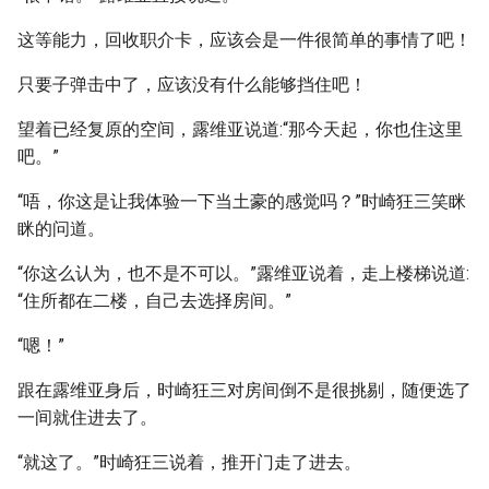
这等能力，回收职介卡，应该会是一件很简单的事情了吧！
只要子弹击中了，应该没有什么能够挡住吧！
望着已经复原的空间，露维亚说道:“那今天起，你也住这里
吧。”
“唔，你这是让我体验一下当土豪的感觉吗？”时崎狂三笑眯
眯的问道。
“你这么认为，也不是不可以。”露维亚说着，走上楼梯说道:
“住所都在二楼，自己去选择房间。”
“嗯！”
跟在露维亚身后，时崎狂三对房间倒不是很挑剔，随便选了
一间就住进去了。
“就这了。”时崎狂三说着，推开门走了进去。