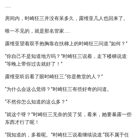
……
房间内，时崎狂三并没有呆多久，露维亚几人也回来了。
唯一不见的，就是那名管家……
露维亚望着双手抱胸靠在扶梯上的时崎狂三问道:“如何？”
“你自己不是知道地方吗？”时崎狂三说着，走下楼梯说道:
“等晚上带你过去就好了！”
露维亚听后看了眼时崎狂三:“你是教堂的人？”
“为什么会这么觉得？”时崎狂三有些好奇的问道。
“不然你怎么知道的这么多？”
“就这个呀？”时崎狂三无奈的笑了笑，看来，她要暴露一些
东西才行了呢！
“我知道的，多着呢。”时崎狂三说着继续说道:“我不属于任