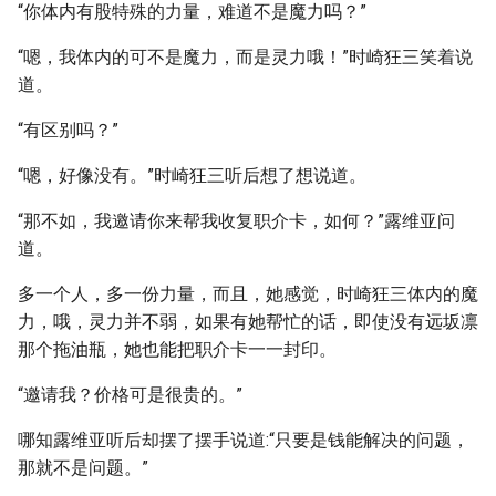
“你体内有股特殊的力量，难道不是魔力吗？”
“嗯，我体内的可不是魔力，而是灵力哦！”时崎狂三笑着说
道。
“有区别吗？”
“嗯，好像没有。”时崎狂三听后想了想说道。
“那不如，我邀请你来帮我收复职介卡，如何？”露维亚问
道。
多一个人，多一份力量，而且，她感觉，时崎狂三体内的魔
力，哦，灵力并不弱，如果有她帮忙的话，即使没有远坂凛
那个拖油瓶，她也能把职介卡一一封印。
“邀请我？价格可是很贵的。”
哪知露维亚听后却摆了摆手说道:“只要是钱能解决的问题，
那就不是问题。”