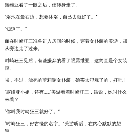
露维亚看了一眼之后，便转身走了。
“浴池在最右边，想要沐浴，自己去就好了。”
“知道了。”
而在时崎狂三准备进入房间的时候，穿着女仆装的美游，却
从旁边走了过来。
时崎狂三见后，有些嫌弃的看了眼露维亚，这简直是个女装
控。
唉，不过，漂亮的萝莉穿女仆装，确实太犯规了的，好吧！
“露维亚小姐，还有……”美游看着时崎狂三，话说，她叫什么
来着？
“你叫我时崎狂三就好了。”
“时崎狂三，好古怪的名字。”美游听后，在内心默默的想
道。