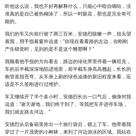
听他这么说，我也不好再解释什么，只能心中暗自嘀咕，没
准真的是自己被热糊涂了，所以一时眼花，那也是完全有可
能的。
我们的车又向前行驶了两三百米，安德烈咳嗽一声，扭头望
着我，用手指着窗外说道：“你现在看看路的左边，你刚刚
产生错觉时，见到的是不是这个雕塑啊？”
我顺着他手指的方向看去，路边的绿化带里停着一辆坦克，
车的后半截深深地陷进地里，前半截车身高高翘起，长长的
炮管直指苍穹。从车身上刷的绿色油漆的新旧程度来看，应
该是不久签刚进行过维护。
车又继续开了半个多小时，安德烈长出一口气后，侧身对我
说道：“谢天谢地，我们终于到了。等我把车开进停车场，
我们就走路去河边。”
安德烈从后备箱里拎出一个旅行袋后，锁上了车。他带着我
穿过了一片茂密的小树林，来到了河边游泳的区域。我站在