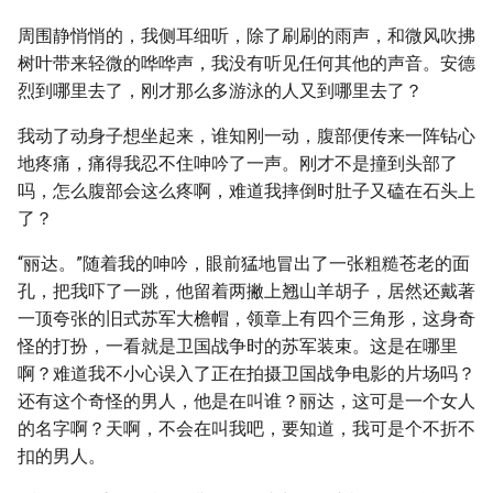
周围静悄悄的，我侧耳细听，除了刷刷的雨声，和微风吹拂
树叶带来轻微的哗哗声，我没有听见任何其他的声音。安德
烈到哪里去了，刚才那么多游泳的人又到哪里去了？
我动了动身子想坐起来，谁知刚一动，腹部便传来一阵钻心
地疼痛，痛得我忍不住呻吟了一声。刚才不是撞到头部了
吗，怎么腹部会这么疼啊，难道我摔倒时肚子又磕在石头上
了？
“丽达。”随着我的呻吟，眼前猛地冒出了一张粗糙苍老的面
孔，把我吓了一跳，他留着两撇上翘山羊胡子，居然还戴著
一顶夸张的旧式苏军大檐帽，领章上有四个三角形，这身奇
怪的打扮，一看就是卫国战争时的苏军装束。这是在哪里
啊？难道我不小心误入了正在拍摄卫国战争电影的片场吗？
还有这个奇怪的男人，他是在叫谁？丽达，这可是一个女人
的名字啊？天啊，不会在叫我吧，要知道，我可是个不折不
扣的男人。