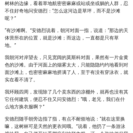
树林的边缘，看着草地航密密麻麻或站或坐或躺的人群，忍
不住好奇地问安德烈：“怎么这河边是草坪，而不是沙滩
呢？”
“有沙滩啊。”安德烈说着，朝河对面一指，说道：“那边的天
体营所在的位置，就是沙滩；而这边，一直都是只有草
地。”
我朝河对岸望去，只见宽阔的莫斯科对面，果然有一片金黄
色的沙滩。由于河面上的烟雾太大，只能隐隐约约地看到对
面沙滩上，也密密麻麻地挤满了人，至于有没有穿泳衣，就
实在看不清了。
我环顾四周，发现除了几个卖东西的凉棚外，就再也没有其
它任何建筑，便忍不住又问安德烈：“哦，老兄，我们在什
么地方换衣服啊？”
安德烈随手朝旁边指了指，有点不耐烦地说：“就在这里换
嘛，这树林可是天然的更衣间哦。”说着，他扔了一条游泳