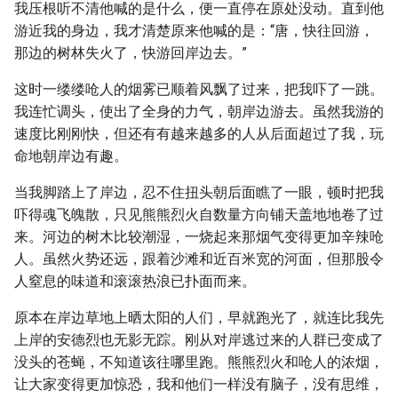
我压根听不清他喊的是什么，便一直停在原处没动。直到他
游近我的身边，我才清楚原来他喊的是：“唐，快往回游，
那边的树林失火了，快游回岸边去。”
这时一缕缕呛人的烟雾已顺着风飘了过来，把我吓了一跳。
我连忙调头，使出了全身的力气，朝岸边游去。虽然我游的
速度比刚刚快，但还有有越来越多的人从后面超过了我，玩
命地朝岸边有趣。
当我脚踏上了岸边，忍不住扭头朝后面瞧了一眼，顿时把我
吓得魂飞魄散，只见熊熊烈火自数量方向铺天盖地地卷了过
来。河边的树木比较潮湿，一烧起来那烟气变得更加辛辣呛
人。虽然火势还远，跟着沙滩和近百米宽的河面，但那股令
人窒息的味道和滚滚热浪已扑面而来。
原本在岸边草地上晒太阳的人们，早就跑光了，就连比我先
上岸的安德烈也无影无踪。刚从对岸逃过来的人群已变成了
没头的苍蝇，不知道该往哪里跑。熊熊烈火和呛人的浓烟，
让大家变得更加惊恐，我和他们一样没有脑子，没有思维，