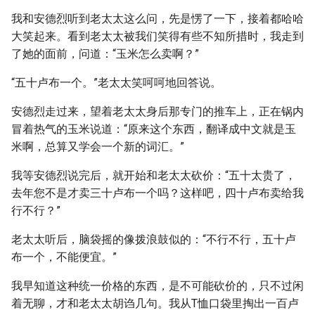
我和安德烈听到老太太这么问，先是愣了一下，接着都哈哈
大笑起来。看到老太太被我们笑得有些不知所措时，我走到
了她的面前，问道：“玉米怎么卖啊？”
“五十卢布一个。”老太太笑呵呵地回答说。
安德烈走过来，望着老太太身后那专门的推车上，正在锅内
冒着热气的玉米说道：“原来这个东西，翻译成中文就是玉
米啊，总算又学会一个新的词汇。”
我等安德烈说完后，就开始和老太太砍价：“五十太贵了，
去年您不是才卖三十卢布一个吗？这样吧，四十卢布卖给我
行不行？”
老太太听后，脑袋摇的像拨浪鼓似的：“不行不行，五十卢
布一个，不能便宜。”
我早知道这种统一价格的东西，是不可能砍价的，只不过闲
着无聊，才和老太太胡诌几句。我从T恤口袋里掏出一百卢