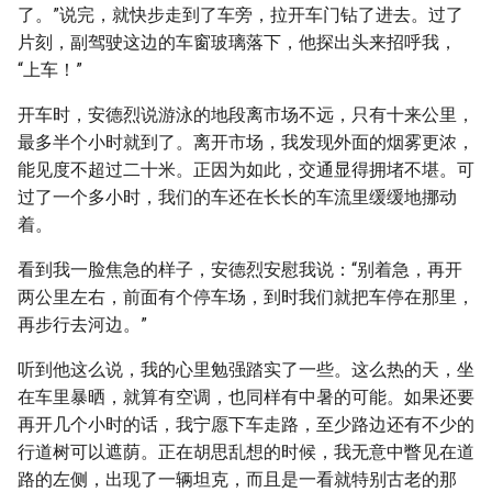
了。”说完，就快步走到了车旁，拉开车门钻了进去。过了
片刻，副驾驶这边的车窗玻璃落下，他探出头来招呼我，
“上车！”
开车时，安德烈说游泳的地段离市场不远，只有十来公里，
最多半个小时就到了。离开市场，我发现外面的烟雾更浓，
能见度不超过二十米。正因为如此，交通显得拥堵不堪。可
过了一个多小时，我们的车还在长长的车流里缓缓地挪动
着。
看到我一脸焦急的样子，安德烈安慰我说：“别着急，再开
两公里左右，前面有个停车场，到时我们就把车停在那里，
再步行去河边。”
听到他这么说，我的心里勉强踏实了一些。这么热的天，坐
在车里暴晒，就算有空调，也同样有中暑的可能。如果还要
再开几个小时的话，我宁愿下车走路，至少路边还有不少的
行道树可以遮荫。正在胡思乱想的时候，我无意中瞥见在道
路的左侧，出现了一辆坦克，而且是一看就特别古老的那