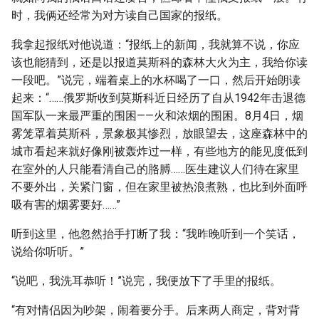
时，我俩还经常为对方读自己国家的报纸。
我拿起报纸对他说道：“报纸上的新闻，我就算不说，你应
该也能猜到，还是以报道莫斯科的森林大火为主，我给你读
一段吧。”说完，端着桌上的水杯喝了一口，然后开始朗读
起来：“……俄罗斯收到莫斯科近日经历了自从1942年击退德
国军队一来最严重的围困——火和浓烟的围困。8月4日，烟
雾笼罩着莫斯科，景象极其惨烈，放眼望去，这座森林中的
城市看起来就好像刚被轰炸过一样，有些地方的能见度低到
在室外的人只能看清自己的胳膊……医生建议人们待在家里
不要外出，关紧门窗，但在家里被热浪煮熟，也比到外面呼
吸有害的烟雾要好……”
听到这里，他忽然抬手打断了我：“我昨晚听到一个笑话，
说给你听听。”
“说吧，我洗耳恭听！”说完，我便放下了手里的报纸。
“有对情侣因为吵架，闹着要分手。后来两人商定，背对背