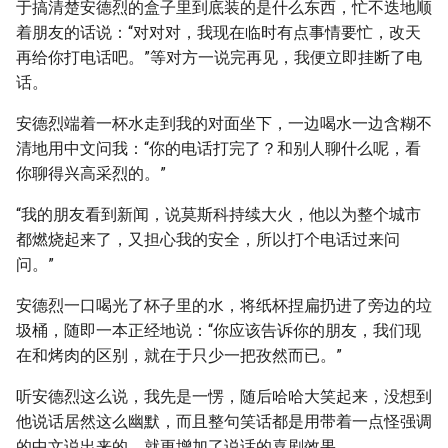
于搞清楚安德烈的盒子里到底装的是什么东西，忙不迭地顺
着朋友的话说：“对对对，我现在临时有点事情要忙，改天
再给你打电话吧。”等对方一说完再见，我便立即挂断了电
话。
安德烈端着一杯水走到我的对面坐下，一边喝水一边含糊不
清地用中文问我：“你的电话打完了？和别人聊什么呢，看
你聊得兴高采烈的。”
“我的朋友看到新闻，说莫斯科持续大火，他以为整个城市
都燃烧起来了，又担心我的安全，所以打个电话过来问
问。”
安德烈一口喝光了杯子里的水，将纸杯捏扁扔进了旁边的垃
圾桶，随即一本正经地说：“你应该告诉你的朋友，我们现
在和烤肉的区别，就在于只少一把孜然而已。”
听安德烈这么说，我先是一愣，随后哈哈大笑起来，没想到
他说话居然这么幽默，而且整句笑话都是用带着一点怪强调
的中文说出来的，就更增加了说话的喜剧效果。