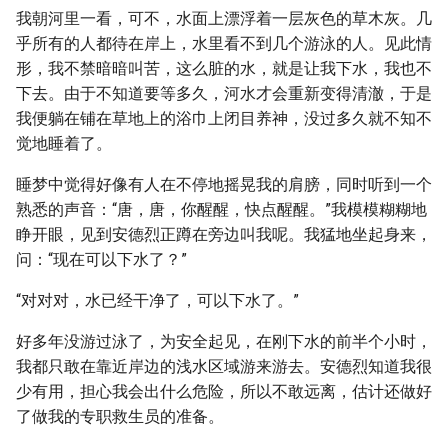
我朝河里一看，可不，水面上漂浮着一层灰色的草木灰。几
乎所有的人都待在岸上，水里看不到几个游泳的人。见此情
形，我不禁暗暗叫苦，这么脏的水，就是让我下水，我也不
下去。由于不知道要等多久，河水才会重新变得清澈，于是
我便躺在铺在草地上的浴巾上闭目养神，没过多久就不知不
觉地睡着了。
睡梦中觉得好像有人在不停地摇晃我的肩膀，同时听到一个
熟悉的声音：“唐，唐，你醒醒，快点醒醒。”我模模糊糊地
睁开眼，见到安德烈正蹲在旁边叫我呢。我猛地坐起身来，
问：“现在可以下水了？”
“对对对，水已经干净了，可以下水了。”
好多年没游过泳了，为安全起见，在刚下水的前半个小时，
我都只敢在靠近岸边的浅水区域游来游去。安德烈知道我很
少有用，担心我会出什么危险，所以不敢远离，估计还做好
了做我的专职救生员的准备。