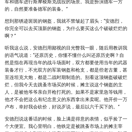
军和德军进行斯摩棱斯克战役的场景。我是扮演德军一方
的，自然要准备德军的装备。”
想到那锈迹斑斑的钢盔，我就不禁皱起了眉头：“安德烈，
你完全可以去买顶新的钢盔，为什么要买这么个破破烂烂的
啊？”
听我这么说，安德烈用鄙视的目光瞥我一眼，随后用教训我
的语气说道：“还原历史，你懂不懂什么叫还原历史啊？自
然是指在再现当年的战斗场面时，双方都要使用当年的武器
装备才行，不光双方的军装钢盔和枪支，都是些老古董，甚
至连坦克大炮，都是二战时期制造的。别看这顶钢盔破破烂
烂，但我今天去跳蚤市场买的时候，摊主说这个钢盔的主
人，是被他爷爷亲自开枪打死的。如果不是家里急等钱用，
他才不会把这么有纪念意义的东西拿出来卖呢。他开价一万
卢布，幸好我会砍价，好说歹说，最后以六千买下的。”
安德烈说这番话的时候，脸上满是得意的表情，似乎捡了一
个大便宜。我心里明白，他铁定是被跳蚤市场上的摊主宰