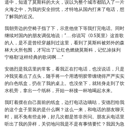
道中，知道了莫斯科的大火，误以为整个城市都陷入了一片
火海之中，为我的安全担忧，才特地从国内打来了电话，想
了解我的近况。
我朝旁边的空椅子指了下，示意他坐下等我打完电话。同时
继续对国内的朋友调侃地说：“……你说写《0.5英里》这首歌
的人，是不是曾经穿越到过这里，看到了莫斯科被郊外的森
林大火所包围，才写出了‘让红色燃烧莫斯科，记忆涂抹列
宁格勒’这样经典的歌词啊……”
安德烈是我店里的常客，看我正在打电话，也没说话，只是
冲我笑着点了点头，随手将一个用透明胶带缠绕得严严实实
的白色纸盒，扔在了我的桌上。也没坐下，就转身走到了饮
水机旁，拿出一个纸杯，开始一杯接一杯地喝起水来。
我盯着摆在自己面前的纸盒，边打电话边嘀咕，安德烈给我
的这个盒子里装的是什么啊？这么一来，和电话的朋友聊天
时，就不免有些走神，好几次都是答非所问。朋友从电话里
听出了我的异样，关切地问我是不是有事情要忙？我因为急