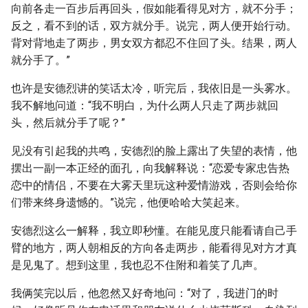
向前各走一百步后再回头，假如能看得见对方，就不分手；
反之，看不到的话，双方就分手。说完，两人便开始行动。
背对背地走了两步，男女双方都忍不住回了头。结果，两人
就分手了。”
也许是安德烈讲的笑话太冷，听完后，我依旧是一头雾水。
我不解地问道：“我不明白，为什么两人只走了两步就回
头，然后就分手了呢？”
见没有引起我的共鸣，安德烈的脸上露出了失望的表情，他
摆出一副一本正经的面孔，向我解释说：“恋爱专家忠告热
恋中的情侣，不要在大雾天里玩这种爱情游戏，否则会给你
们带来终身遗憾的。”说完，他便哈哈大笑起来。
安德烈这么一解释，我立即秒懂。在能见度只能看请自己手
臂的地方，两人朝相反的方向各走两步，能看得见对方才真
是见鬼了。想到这里，我也忍不住附和着笑了几声。
我俩笑完以后，他忽然又好奇地问：“对了，我进门的时