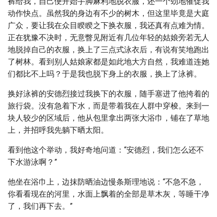
裤给我，自己便开始手脚麻利地脱衣服，还一个劲地催促我
动作快点。虽然我的身边有不少的树木，但这里毕竟是大庭
广众，要让我在众目睽睽之下换衣服，我还真有点难为情。
正在犹豫不决时，无意瞥见附近有几位年轻的姑娘旁若无人
地脱掉自己的衣服，换上了三点式泳衣后，有说有笑地跑出
了树林。看到别人姑娘家都是如此地大方自然，我难道连她
们都比不上吗？于是我也脱下身上的衣服，换上了泳裤。
换好泳裤的安德烈接过我换下的衣服，随手塞进了他挎着的
旅行袋。没有急着下水，而是带着我在人群中穿梭。来到一
块人较少的区域后，他从包里拿出两张大浴巾，铺在了草地
上，并招呼我先躺下晒太阳。
看到他这个举动，我好奇地问道：“安德烈，我们怎么还不
下水游泳啊？”
他坐在浴巾上，边抹防晒油边慢条斯理地说：“不急不急，
你看看现在的河里，水面上飘着的全部是草木灰，等睡干净
了，我们再下去。”