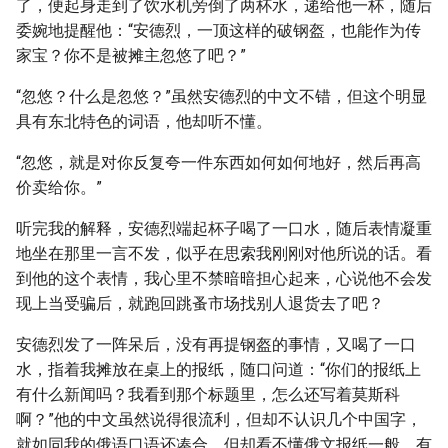
了，便起身走到了饮水机旁倒了两杯水，递给他一杯，随后
委婉地提醒他：“安德烈，一顶这样的破钢盔，也能作为传
家宝？你不是被摊主忽悠了吧？”
“忽悠？什么是忽悠？”虽然安德烈的中文不错，但这个明显
具有东北特色的词语，他却听不懂。
“忽悠，就是对你反复夸一件东西如何如何地好，然后再高
价卖给你。”
听完我的解释，安德烈端起杯子喝了一口水，随后表情凝重
地坐在那里一言不发，似乎在思索我刚刚对他所说的话。看
到他的这个表情，我心里不禁暗暗担心起来，心说他不会发
现上当受骗后，就跑回跳蚤市场找别人退货去了吧？
安德烈发了一阵呆后，没有再提钢盔的事情，又喝了一口
水，指着我摊放在桌上的报纸，随口问道：“你们的报纸上
有什么新闻吗？我看到那个标题里，怎么还写着莫斯科
啊？”他的中文虽然说得很流利，但却不认识几个中国字，
就如同我的俄语口语还凑合，但却看不懂俄文报纸一般。有