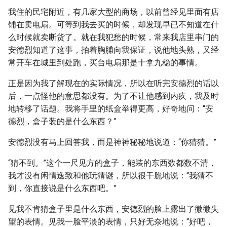
我住的民宅附近，有几家大型的商场，以前曾经见里面有店
铺在卖电扇。可等到我去买的时候，却发现早已不知道在什
么时候就卖断货了。就在我犯愁的时候，常来我店里串门的
安德烈知道了这事，拍着胸脯向我保证，说他地头熟，又经
常开车在城里到处跑，买台电扇那是十拿九稳的事情。
正是因为我了解现在的实际情况，所以在听完安德烈的话以
后，一点怪他的意思都没有。为了不让他感到内疚，我及时
地转移了话题。我将手里的纸盒举得更高，好奇地问：“安
德烈，盒子装的是什么东西？”
安德烈没有马上回答我，而是神神秘秘地说道：“你猜猜。”
“猜不到。”这个一尺见方的盒子，能装的东西数都数不清，
我才没有闲情逸致和他玩猜谜，所以很干脆地说：“我猜不
到，你直接说是什么东西吧。”
见我不肯猜盒子里是什么东西，安德烈的脸上露出了微微失
望的表情。见我一脸平淡的表情，只好无奈地说：“好吧，