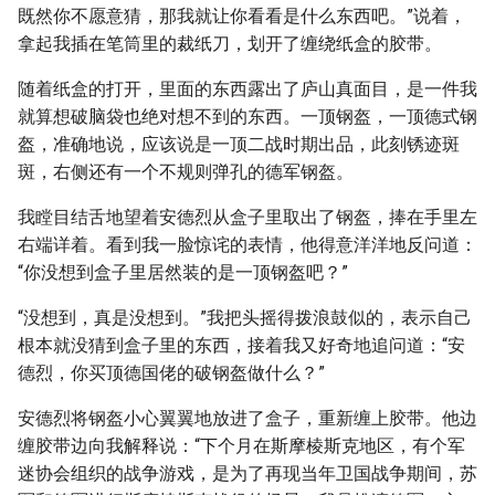
既然你不愿意猜，那我就让你看看是什么东西吧。”说着，
拿起我插在笔筒里的裁纸刀，划开了缠绕纸盒的胶带。
随着纸盒的打开，里面的东西露出了庐山真面目，是一件我
就算想破脑袋也绝对想不到的东西。一顶钢盔，一顶德式钢
盔，准确地说，应该说是一顶二战时期出品，此刻锈迹斑
斑，右侧还有一个不规则弹孔的德军钢盔。
我瞠目结舌地望着安德烈从盒子里取出了钢盔，捧在手里左
右端详着。看到我一脸惊诧的表情，他得意洋洋地反问道：
“你没想到盒子里居然装的是一顶钢盔吧？”
“没想到，真是没想到。”我把头摇得拨浪鼓似的，表示自己
根本就没猜到盒子里的东西，接着我又好奇地追问道：“安
德烈，你买顶德国佬的破钢盔做什么？”
安德烈将钢盔小心翼翼地放进了盒子，重新缠上胶带。他边
缠胶带边向我解释说：“下个月在斯摩棱斯克地区，有个军
迷协会组织的战争游戏，是为了再现当年卫国战争期间，苏