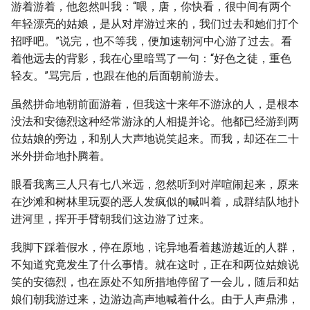
游着游着，他忽然叫我：“喂，唐，你快看，很中间有两个
年轻漂亮的姑娘，是从对岸游过来的，我们过去和她们打个
招呼吧。”说完，也不等我，便加速朝河中心游了过去。看
着他远去的背影，我在心里暗骂了一句：“好色之徒，重色
轻友。”骂完后，也跟在他的后面朝前游去。
虽然拼命地朝前面游着，但我这十来年不游泳的人，是根本
没法和安德烈这种经常游泳的人相提并论。他都已经游到两
位姑娘的旁边，和别人大声地说笑起来。而我，却还在二十
米外拼命地扑腾着。
眼看我离三人只有七八米远，忽然听到对岸喧闹起来，原来
在沙滩和树林里玩耍的恶人发疯似的喊叫着，成群结队地扑
进河里，挥开手臂朝我们这边游了过来。
我脚下踩着假水，停在原地，诧异地看着越游越近的人群，
不知道究竟发生了什么事情。就在这时，正在和两位姑娘说
笑的安德烈，也在原处不知所措地停留了一会儿，随后和姑
娘们朝我游过来，边游边高声地喊着什么。由于人声鼎沸，