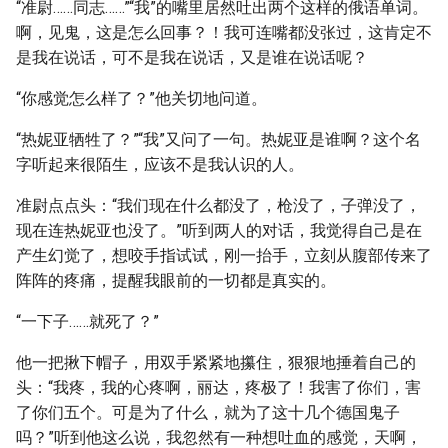
“准尉……同志……”“我”的嘴里居然吐出两个这样的俄语单词。
啊，见鬼，这是怎么回事？！我可连嘴都没张过，这肯定不
是我在说话，可不是我在说话，又是谁在说话呢？
“你感觉怎么样了？”他关切地问道。
“热妮亚牺牲了？”“我”又问了一句。热妮亚是谁啊？这个名
字听起来很陌生，应该不是我认识的人。
准尉点点头：“我们现在什么都没了，枪没了，子弹没了，
现在连热妮亚也没了。”听到两人的对话，我觉得自己是在
产生幻觉了，想咬手指试试，刚一抬手，立刻从腹部传来了
阵阵的疼痛，提醒我眼前的一切都是真实的。
“一下子……就死了？”
他一把揪下帽子，用双手紧紧地攥住，狠狠地捶着自己的
头：“我疼，我的心疼啊，丽达，疼极了！我害了你们，害
了你们五个。可是为了什么，就为了这十几个德国鬼子
吗？”听到他这么说，我忽然有一种想吐血的感觉，天啊，