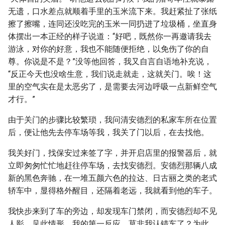
无遗，口水差点就顺着手里的玉米流下来。我赶紧扯了张纸
擦了擦嘴，连同还没吃完的玉米一同扔进了垃圾桶，坐直身
体摆出一本正经的样子说道：“好吧，既然你一再邀请我去
游泳，对你的好意，我也不能随便拒绝，以免伤了你的自
尊。你说是不是？”没等他回答，我又自言自语地补充说，
“反正今天也没啥生意，我们说走就走，这就关门。唉！这
里的空气实在是太恶劣了，是需要去河边呼吸一点新鲜空气
才行。”
由于关门的步骤比较繁琐，我问清安德烈的私家车所在位置
后，便让他先去停车场等我，我关了门以后，在去找他。
我关好门，找保安过来签了字，并开启店里的报警器后，就
立即匆匆忙忙地赶往停车场，去找安德烈。安德烈那辆八成
新的黑色奔驰，在一堆五颜六色的拉达、日古丽之类的老式
轿车中，显得格外醒目，还隔着老远，我就看到他的车子。
我快步来到了车的旁边，却发现车门禁闭，而安德烈却不见
人影。见此情形，我的第一反应，莫非我认错车了？为此，