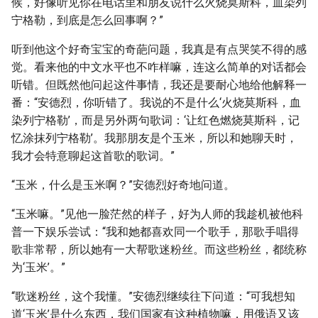
候，好像听见你在电话里和朋友说什么火烧莫斯科，血染列
宁格勒，到底是怎么回事啊？”
听到他这个好奇宝宝的奇葩问题，我真是有点哭笑不得的感
觉。看来他的中文水平也不咋样嘛，连这么简单的对话都会
听错。但既然他问起这件事情，我还是要耐心地给他解释一
番：“安德烈，你听错了。我说的不是什么‘火烧莫斯科，血
染列宁格勒’，而是另外两句歌词：‘让红色燃烧莫斯科，记
忆涂抹列宁格勒’。我那朋友是个玉米，所以和她聊天时，
我才会特意聊起这首歌的歌词。”
“玉米，什么是玉米啊？”安德烈好奇地问道。
“玉米嘛。”见他一脸茫然的样子，好为人师的我趁机被他科
普一下娱乐尝试：“我和她都喜欢同一个歌手，那歌手唱得
歌非常帮，所以她有一大帮歌迷粉丝。而这些粉丝，都统称
为‘玉米’。”
“歌迷粉丝，这个我懂。”安德烈继续往下问道：“可我想知
道‘玉米’是什么东西，我们国家有这种植物嘛，用俄语又该