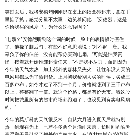
笑过以后，我将安德烈刚刚扔在桌上的纸盒碰起来，拿在手
里掂了掂，感觉分量不太重，边笑着问他：“安德烈，这是
你给我买的风扇吗，为什么这么轻啊？”
“电扇？”安德烈听到这个词的时候，脸上的表情顿时僵住
了。他挠了脑后勺，有些不好意思地说：“对不起，唐。我
辜负了你的信任，没有能帮你买到电扇。”可能是怕我责
怪，接着就开始推卸起责任来，“不是我不尽力，而是因为
今年的天气太热，加上郊外的森林又失火，让往年没人买的
电风扇都成为了热销货。上月初我帮别人买的时候，买成三
百多卢布，如今才过了不到一个月，价格就涨到了三千卢布
以上，整整翻了十倍。就这个价格，都是有价无市。我这段
时间把城里所有的超市商场都跑遍了，也没见到有卖电风扇
的。”
今年的莫斯科的天气很反常，自从六月进入夏天后就特别
热，到现在为止，已差不多两个月滴雨未落，长时间的酷暑
高温和干旱引起了郊外的森林大火。有“森林中城市”的莫斯