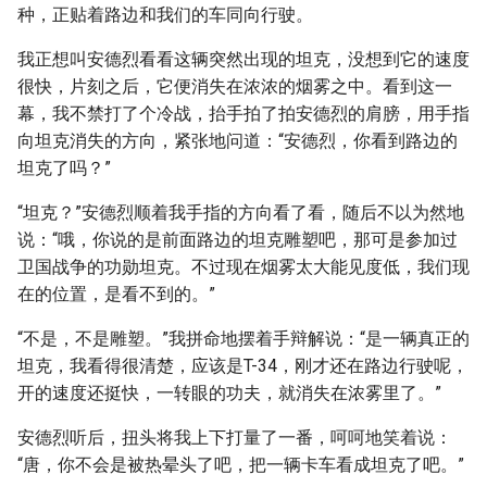
种，正贴着路边和我们的车同向行驶。
我正想叫安德烈看看这辆突然出现的坦克，没想到它的速度
很快，片刻之后，它便消失在浓浓的烟雾之中。看到这一
幕，我不禁打了个冷战，抬手拍了拍安德烈的肩膀，用手指
向坦克消失的方向，紧张地问道：“安德烈，你看到路边的
坦克了吗？”
“坦克？”安德烈顺着我手指的方向看了看，随后不以为然地
说：“哦，你说的是前面路边的坦克雕塑吧，那可是参加过
卫国战争的功勋坦克。不过现在烟雾太大能见度低，我们现
在的位置，是看不到的。”
“不是，不是雕塑。”我拼命地摆着手辩解说：“是一辆真正的
坦克，我看得很清楚，应该是T-34，刚才还在路边行驶呢，
开的速度还挺快，一转眼的功夫，就消失在浓雾里了。”
安德烈听后，扭头将我上下打量了一番，呵呵地笑着说：
“唐，你不会是被热晕头了吧，把一辆卡车看成坦克了吧。”