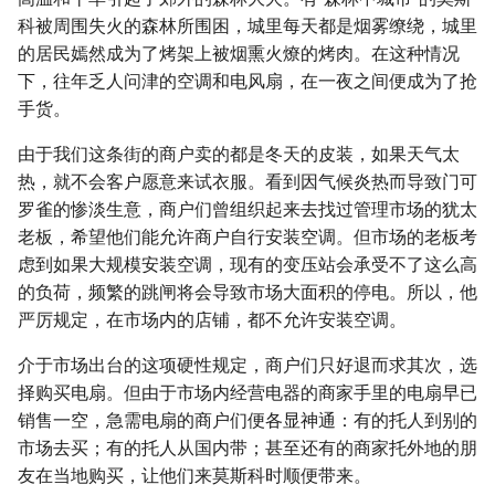
科被周围失火的森林所围困，城里每天都是烟雾缭绕，城里
的居民嫣然成为了烤架上被烟熏火燎的烤肉。在这种情况
下，往年乏人问津的空调和电风扇，在一夜之间便成为了抢
手货。
由于我们这条街的商户卖的都是冬天的皮装，如果天气太
热，就不会客户愿意来试衣服。看到因气候炎热而导致门可
罗雀的惨淡生意，商户们曾组织起来去找过管理市场的犹太
老板，希望他们能允许商户自行安装空调。但市场的老板考
虑到如果大规模安装空调，现有的变压站会承受不了这么高
的负荷，频繁的跳闸将会导致市场大面积的停电。所以，他
严厉规定，在市场内的店铺，都不允许安装空调。
介于市场出台的这项硬性规定，商户们只好退而求其次，选
择购买电扇。但由于市场内经营电器的商家手里的电扇早已
销售一空，急需电扇的商户们便各显神通：有的托人到别的
市场去买；有的托人从国内带；甚至还有的商家托外地的朋
友在当地购买，让他们来莫斯科时顺便带来。