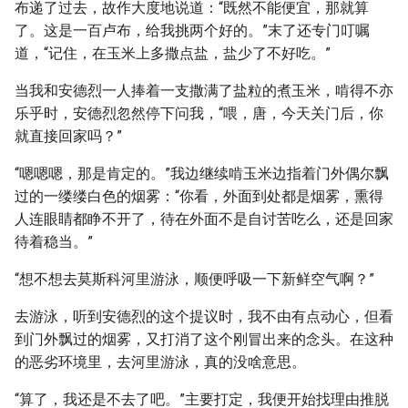
布递了过去，故作大度地说道：“既然不能便宜，那就算
了。这是一百卢布，给我挑两个好的。”末了还专门叮嘱
道，“记住，在玉米上多撒点盐，盐少了不好吃。”
当我和安德烈一人捧着一支撒满了盐粒的煮玉米，啃得不亦
乐乎时，安德烈忽然停下问我，“喂，唐，今天关门后，你
就直接回家吗？”
“嗯嗯嗯，那是肯定的。”我边继续啃玉米边指着门外偶尔飘
过的一缕缕白色的烟雾：“你看，外面到处都是烟雾，熏得
人连眼睛都睁不开了，待在外面不是自讨苦吃么，还是回家
待着稳当。”
“想不想去莫斯科河里游泳，顺便呼吸一下新鲜空气啊？”
去游泳，听到安德烈的这个提议时，我不由有点动心，但看
到门外飘过的烟雾，又打消了这个刚冒出来的念头。在这种
的恶劣环境里，去河里游泳，真的没啥意思。
“算了，我还是不去了吧。”主要打定，我便开始找理由推脱