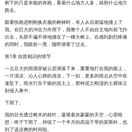
剩下的只是本能的奔跑，看着什么地方人多，就朝什么地方
跑去。
眼看快跑进刚刚换衣服的树林时，有人从后面猛地撞上了
我。在巨大的冲击力作用下，我整个人不由自主地向前飞扑
出去，头部不偏不倚地撞在了一棵大树上。在感到剧烈疼痛
的同时，我眼前一黑，随即便晕了过去。
第1章 似曾相识的情节
一点豆大的雨滴穿破云层滴落下来，重重地打在我的脸上，
一片清凉、沁人心肺的清凉，下一刻，更多的雨点从空中疾
速坠下。雨水打在干燥的泥土上，那种泥土刚湿的土腥味立
刻侵入鼻中。
下雨了。
我的目光透过树木的枝叶，凝视着灰蒙蒙的天空，心里暗
想：终于下雨了，持续了一个半月的高温干旱的莫斯科，也
到了该凉爽的时间啦。