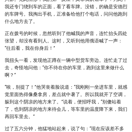
我还专门绕到车的正面，看了看车牌。没错，的确是安德烈
的车牌号。我掏出手机，正准备给他打个电话，问问他跑到
什么地方去了。
正在拨号的时候，忽然听到了他喊我的声音，连忙抬头四处
张望，却没有看到人。这时，又听到他用俄语喊了一声：
“往后看，我在你身后！”
我扭头一看，发现他正蹲在一辆中型货车旁边。连忙走了过
去，奇怪地问他：“你不待在你的车里，跑到这里来做什么
啊？”
“唉，别提了！”他哭丧着脸说道：“我刚刚一坐进车里，就感
觉里面热得像桑拿房，差点就中暑了。所以我就开了空调，
躲到这个阴凉的地方来了。”说着，便招呼我，“别傻站着
了，也到阴凉的地方来待会儿，等车里的温度降下来，我们
再回车里去。”
过了五六分钟，他猛地站起来，说了句：“现在应该差不多