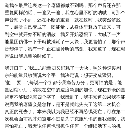
道我在最后连表达一个愿望都做不到吗，那个声音还在那，
重复同样的话，一遍又一遍，我在心里不断的呐喊，可那个
声音却听不到，还在不断的重复，就在这时，我突然解脱
了，感觉自己变成了一团能量，从身体里释放了出来，可一
到空中就开始不断的消散，我又开始恐惧了，大喊了一声，
能量团仿佛一下子就被消耗了一大块，我更害怕了，那个声
音却停了，我有一种正在被聆听的感觉，我知道了，现在就
是说出我愿望的时候了。
我开口了，“我……”,能量团又消耗了一大块，照这种速度剩
余的能量只够我说六个字，我决定说：想要变成猛男。
“想……要……”,每说一个字都令我痛苦万分，更可怕的是，能
量团缩小后，消散在空中的速度急剧的加快，现在剩余的量
肯定不够我说完四个字了，我慌乱了，我不知道如果我不能
说完我的愿望会是怎样，是不是就此失去了这第二次机会，
真正的死去了。本来我以为我已经不再恐惧死亡，可在第二
次机会面前我才知道那不过是为了克服恐惧的自我催眠，我
害怕死亡，我无论任何也想抓住任何一个继续活下去的机