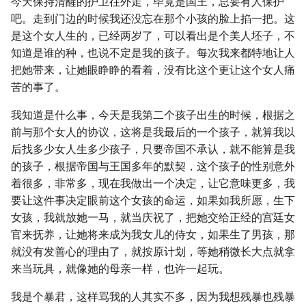
今天保持清醒的护卫往外走，毕竟是国王，总要有人保护
吧。走到门边的时候我还没忘在那个小孩的脸上掐一把。这
是这个女人生的，已经两岁了，可以看出是个美人坯子，不
知道是谁的种，也说不定是我的孩子。每次我来都特地让人
把她带来，让她眼睁睁的看着，没有比这个更让这个女人痛
苦的事了。
我知道是什么事，今天是我第二个孩子出生的时候，根据之
前与那个女人的协议，这将是我最后的一个孩子，就算我以
后找多少女人生多少孩子，只要帝国不承认，就不能算是我
的孩子，根据帝国与王国多年的默契，这个孩子的性别意外
着很多，非常多，现在我做出一个决定，让它意味更多，我
要让这件事决定眼前这个女孩的命运，如果如我所愿，生下
女孩，我就放她一马，就当庆祝了，把她交给正经的宫廷女
官来抚养，让她将来成为我女儿的侍女，如果生了男孩，那
就没有发善心的理由了，就按原计划，等她稍微长大点就拿
来当玩具，就像她的母亲一样，也许一起玩。
我是个暴君，这样骂我的人其实不多，因为我想残暴也残暴