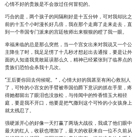
心情不好的贵族是不会放过任何冒犯的。
巧合的是，两个孩子的间隔刚好是十五分钟，可对我却比之
前的十五个小时漫长好几倍，我在那个走廊了走来走去，直
到一个帝国专门派来的宫廷牧师出来狠狠的瞪了我一眼。
幸福来临的总是那么突然，当一个宫女出来对我说又一个公
主降生了时，我足足愣了十几秒才想起出去通报，要是让外
面的人知道我竟敢延误那么久，精神已经紧张到了临界点的
贵族们恐怕会杀我十几次。
“王后要你回去伺候呢。”，心情大好的我甚至有闲心救别人
了，可怜的小宫女的手臂被帝国伯爵下意识的抓在手里，疼
得她都留出了眼泪也没放松，与传闻中的怜香惜玉大相径
庭，要是我不开口，他要是把气撒到这个可怜的小女孩身上
就太残忍了。
强硬派开心的好像一天打赢了两场大战役，我成了他们眼中
最大的红人，收获也增加了，最大的收获来自一位不久前从