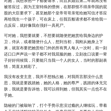
对她，我想亲热一下都要请求，而且从婚后第二年就再没有
被答应过，因为王室特殊的惯例，在那群恨不得亲帝国的屁
股的大臣要求下，甚至她那个皇帝哥哥亲笔给她写信才答应
再给我生一个孩子，可在床上，任我百般请求都不肯给我一
点反应，就好像我在强奸一具死尸。
可对她，我想要就要，不想要就随便把她赏给我身边的护
卫，侍从，或者随便什么人，想到当初，我刚从她身上下
来，就宣布要把她赏给门外的所有男人每人一次时，前一刻
还口口声声说一辈子都不对我屈服的她，立刻改口说要一辈
子好好伺候我，只要能只当我一个人的女人，当时的那副表
情，简直太精彩了。
我没有改变主意，我并不想独占她，对我而言那没什么意
思，我就是要践踏她，她的人格，她的尊严，践踏的体无完
肤，我就是要告诉他，我可以得到她，但我其实一点也不在
乎她。
隐秘的门被敲响了，打个手势示意没过瘾的人继续玩，带着