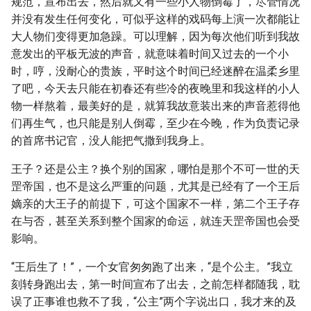
规范，宣布出去，然后就又有一些小人物倒霉了，尽管情况
并没有发生任何变化，可似乎这样的戏码每上演一次都能让
大人物们变得更加急躁。可以理解，因为每次他们听到我故
意发出的平板无波的声音，就意味着时间又过去的一个小
时，哼，没耐心的贵族，平时这个时间已经迷醉在温柔乡里
了吧，今天去只能在初春还有些冷的夜晚里和我这样的小人
物一样熬着，最美好的是，就算我故意装出来的声音惹得他
们再生气，也只能是别人倒霉，至少在今晚，作为负责记录
的首席书记官，没人能把气撒到我身上。
王子？还是公主？换个别的国家，哪怕是那个不可一世的天
罡帝国，也不是这么严重的问题，尤其是已经有了一个王后
嫡亲的大王子的前提下，可这个国家不一样，第二个王子存
在与否，甚至关系到整个国家的命运，就连天罡帝国也会受
影响。
“王后生了！”，一个女官匆匆跑了出来，“是个公主。”我立
刻转身跑出去，第一时间宣布了出去，之前怎样都随我，耽
误了正事谁也救不了我，“公主”两个字说出口，我才来的及