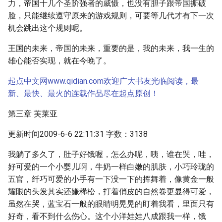
力，帝国十几个圣阶强者的威慑，也没有胆子跟帝国撕破
脸，只能继续遵守原来的游戏规则，可要等几代才有下一次
机会跳出这个规则呢。
王国的未来，帝国的未来，重要的是，我的未来，我一生的
雄心能否实现，就在今晚了。
起点中文网www.qidian.com欢迎广大书友光临阅读，最
新、最快、最火的连载作品尽在起点原创！
第三章 芙莱亚
更新时间2009-6-6 22:11:31 字数：3138
我躺了多久了，肚子好饿喔，怎么办呢，咦，谁在哭，哇，
好可爱的一个小婴儿啊，牛奶一样白嫩的肌肤，小巧玲珑的
五官，纤巧可爱的小手有一下没一下的挥舞着，像黄金一般
耀眼的头发其实还嫌稀松，打着俏皮的自然卷更显得可爱，
虽然在哭，蓝宝石一般的眼睛明晃晃的盯着我看，里面只有
好奇，看不到什么伤心。这个小洋娃娃八成跟我一样，饿