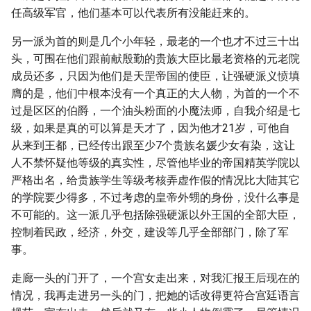
任高级军官，他们基本可以代表所有没能赶来的。
另一派为首的则是几个小年轻，最老的一个也才不过三十出
头，可围在他们跟前献殷勤的贵族大臣比最老资格的元老院
成员还多，只因为他们是天罡帝国的使臣，让强硬派义愤填
膺的是，他们中根本没有一个真正的大人物，为首的一个不
过是区区的伯爵，一个油头粉面的小魔法师，自我介绍是七
级，如果是真的可以算是天才了，因为他才21岁，可他自
从来到王都，已经传出跟至少7个贵族名媛少女有染，这让
人不禁怀疑他等级的真实性，尽管他毕业的帝国精英学院以
严格出名，给贵族学生等级考核弄虚作假的情况比大陆其它
的学院要少得多，不过考虑的皇帝外甥的身份，没什么事是
不可能的。这一派几乎包括除强硬派以外王国的全部大臣，
控制着民政，经济，外交，建设等几乎全部部门，除了军
事。
走廊一头的门开了，一个宫女走出来，对我汇报王后现在的
情况，我再走进另一头的门，把她的话改得更符合宫廷语言