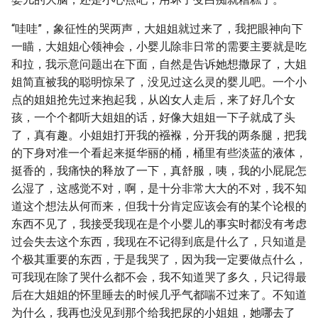
“哇哇”，象征性的哭两声，大姐姐就过来了，我把眼神向下
一瞄，大姐姐心领神会，小婴儿除非日常的需要主要就是吃
和拉，我示意问题出在下面，自然是告诉她想撒尿了，大姐
姐简直被我的聪明惊呆了，没见过这么灵的婴儿吧。一个小
点的姐姐抢先过来抱起我，从凶女人走后，来了好几个女
孩，一个个都听大姐姐的话，好像大姐姐一下子就成了头
了，真有趣。小姐姐打开我的襁褓，分开我的两条腿，把我
的下身对准一个看起来挺华丽的桶，桶里有些淡蓝的液体，
挺香的，我痛快的释放了一下，真舒服，咦，我的小屁屁怎
么湿了，这感觉不对，啊，是十分非常大大的不对，我不知
道这个想法从何而来，但我十分肯定应该会有的某个论根的
东西不见了，我接受我现在是个小婴儿的事实时都没有考虑
过会失去这个东西，我现在不记得到底是什么了，只知道是
个极其重要的东西，于是我哭了，因为我一定要做点什么，
可我现在除了哭什么都不会，我不知道哭了多久，只记得最
后在大姐姐的怀里睡去的时候几乎气都喘不过来了。不知道
为什么，我再也没见到那个给我把尿的小姐姐，她哪去了