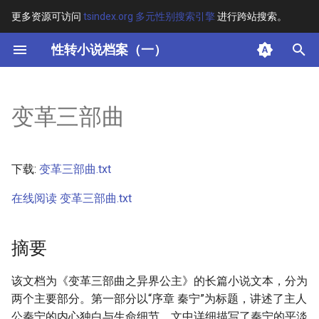
更多资源可访问
tsindex.org 多元性别搜索引擎
进行跨站搜索。
键
性转小说档案（一）
入
摘要
以
变革三部曲
开
其他信息
始
正文
下载:
变革三部曲.txt
搜
在线阅读 变革三部曲.txt
索
摘要
该文档为《变革三部曲之异界公主》的长篇小说文本，分为
两个主要部分。第一部分以“序章 秦宁”为标题，讲述了主人
公秦宁的内心独白与生命细节。文中详细描写了秦宁的平淡