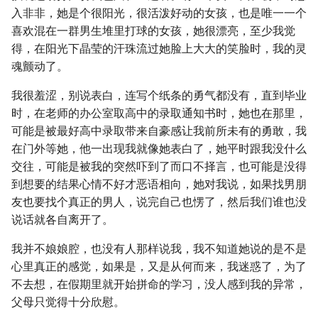
入非非，她是个很阳光，很活泼好动的女孩，也是唯一一个
喜欢混在一群男生堆里打球的女孩，她很漂亮，至少我觉
得，在阳光下晶莹的汗珠流过她脸上大大的笑脸时，我的灵
魂颤动了。
我很羞涩，别说表白，连写个纸条的勇气都没有，直到毕业
时，在老师的办公室取高中的录取通知书时，她也在那里，
可能是被最好高中录取带来自豪感让我前所未有的勇敢，我
在门外等她，他一出现我就像她表白了，她平时跟我没什么
交往，可能是被我的突然吓到了而口不择言，也可能是没得
到想要的结果心情不好才恶语相向，她对我说，如果找男朋
友也要找个真正的男人，说完自己也愣了，然后我们谁也没
说话就各自离开了。
我并不娘娘腔，也没有人那样说我，我不知道她说的是不是
心里真正的感觉，如果是，又是从何而来，我迷惑了，为了
不去想，在假期里就开始拼命的学习，没人感到我的异常，
父母只觉得十分欣慰。