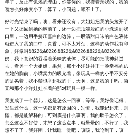
年了，反正有饥渴的理由，你笑你的，我接着亲我的，我的
嘴怎么好像变小了，算了，小问题，顾不上了。
好时光结束了吗，噢，看来还没有，大姐姐把我的头拉开了
一下又摁回到她的胸前了，还一边把顶端殷红的小珠送到我
口里，一边用手挤压雪白的边缘，一股清甜口味的白色液体
就进入了我的口中，真香，可不太对劲，这样的动作我有印
象，好像叫&8226;&8226;&8226;&8226;&8226;&8226;喂
奶，我下意识的吞咽着美味的液体，尽可能的把眼神斜过
去，看另一个大姐姐，果然，那个小洋娃娃正一脸幸福的趴
在她的胸前，小嘴卖力的吸允着，像玩具一样的小手不安分
的乱晃着，我不禁也举起我的手，天啊，这是我的手吗，简
直和那个小洋娃娃长着的那对玩具一模一样。
我变成了一个婴儿，这是怎么一回事，等等，我好像记得，
发生过什么，这一切都是有原因的，别慌，我能记起来，别
慌，都是能解释的，可到底是什么事啊，我的脑子怎么了，
怎么这么不好使，才想了这么点事，就晕晕的，不行了，我
想不了了，我好困，让我睡一觉吧，咳咳，我呛到了，咳