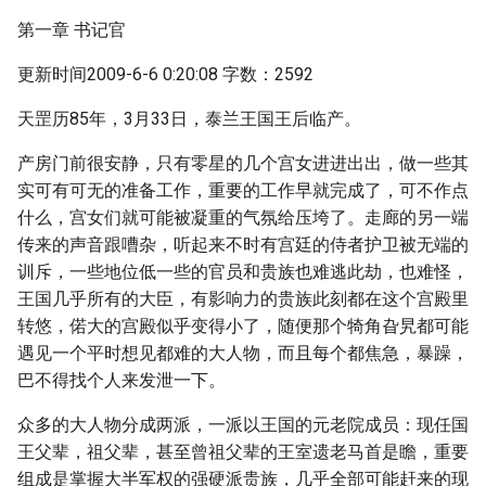
第一章 书记官
更新时间2009-6-6 0:20:08 字数：2592
天罡历85年，3月33日，泰兰王国王后临产。
产房门前很安静，只有零星的几个宫女进进出出，做一些其
实可有可无的准备工作，重要的工作早就完成了，可不作点
什么，宫女们就可能被凝重的气氛给压垮了。走廊的另一端
传来的声音跟嘈杂，听起来不时有宫廷的侍者护卫被无端的
训斥，一些地位低一些的官员和贵族也难逃此劫，也难怪，
王国几乎所有的大臣，有影响力的贵族此刻都在这个宫殿里
转悠，偌大的宫殿似乎变得小了，随便那个犄角旮旯都可能
遇见一个平时想见都难的大人物，而且每个都焦急，暴躁，
巴不得找个人来发泄一下。
众多的大人物分成两派，一派以王国的元老院成员：现任国
王父辈，祖父辈，甚至曾祖父辈的王室遗老马首是瞻，重要
组成是掌握大半军权的强硬派贵族，几乎全部可能赶来的现