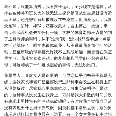
我不帅，只能算清秀，我不擅长运动，至少现在是这样，从
小在各种补习班长大的我无法去探究是否从出生起就没有运
动天赋，还是曾经有却被埋没在书桌前，但我爱运动，我喜
欢足球，篮球，棒球，还喜欢武术，自由搏击，柔道，拳
击，但我没机会去学任何一项，学校的体育老师应该是的到
了主科老师的嘱咐，从不“难为”我，默认我只要参加一点基
本活动就好了，同学也很体谅我，从不邀请我参加他们的活
动，甚至班级的球赛都允许我不去观战加油，而是留在教室
里学习。我其实喜欢运动，做梦都想和同学们一起去踢场
球，可这却成了一件难以启齿的事情，无法说出口。
我是男人，喜欢女人是正常的，可早恋似乎与书呆子就是无
缘，连我家长和老师甚至都没想过那种事会发生在我身上而
从没防备过，尽管我心里蠢蠢欲动，可事实证明他们是对
的，这种事从没发生在我身上。可能是我大多数的时间并没
有表现出男性特有的冲动或欲望吧，有时候我也觉得自己从
没有表现出什么男子汉气概，因为我都不常出去玩，别的男
孩玩运动打比赛我也只在一边看。有一个女生我在初中时想