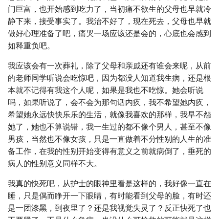
门巨富，也开始感到吃力了，当初痛不欲生的父母也早就冷
静下来，接受事实了。我治不好了，现在死去，父母也早就
做好心理准备了吧，痛哭一场应该还是会的，心底也会感到
如释重负吧。
我应该会有一次葬礼，除了父母和亲戚还有谁会来呢，从前
的老师同学听说会吃惊吧，因为都没人知道我生病，还是根
本就不记得有我这个人呢，如果是我也不吃惊。她会听说
吗，如果听说了，会不会为那句话内疚，我不希望她内疚，
希望她永远快快乐乐的生活，就像我喜欢的那样，我早不怨
她了，她也不算说错，我一生过的都不像个男人，甚至不像
男孩，当然也不像女孩，只是一直做着不分性别的人生的准
备工作，在我的性别开始变得有意义之前就病倒了，垂死的
病人的性别意义同样不大。
我真的快死吧，从护士的眼神里看是这样的，我好像一直在
睡，只是偶而睁开一下眼睛，有时能看到父母的脸，有时还
是一团漆黑，到夜里了？还是我视觉失灵了？反正快死了也