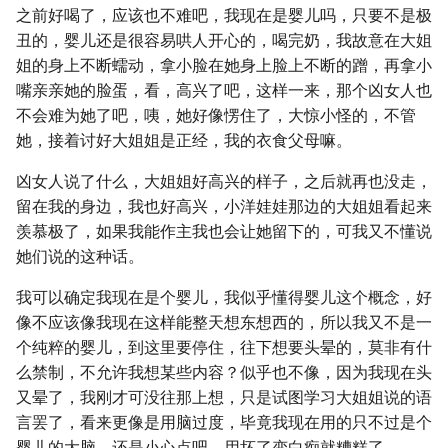
之前好喝了，应该也不难吧，我现在是婴儿吗，只要不是极
丑的，婴儿还是很容易哄人开心的，喝完奶，我故意在大姐
姐的身上不断蠕动，拿小脸在她身上脸上不断的蹭，再拿小
嘴亲亲她的脸蛋，看，高兴了吧，这样一来，那个凶女人也
不会难为她了吧，咦，她好像愣住了，大惊小怪的，不管
她，接着讨好大姐姐是正经，我的衣食父母嘛。
凶女人说了什么，大姐姐好高兴的样子，之后就再也没走，
留在我的身边，我也好高兴，小洋娃娃那边的大姐姐看起来
羡慕极了，如果我能作主我也会让她留下的，可我又不懂说
她们说的这种话。
我可以确定我现在是个婴儿，我似乎懂得婴儿这个概念，好
像不应该像我现在这样能整天想东想西的，所以我又不是一
个纯粹的婴儿，到这里要停住，往下想要头晕的，莫非有什
么禁制，不允许我想某些内容？似乎也不像，因为我现在头
又晕了，我刚才可没往那上想，只是试图学习大姐姐说的语
言罢了，看来更像是用脑过度，毕竟我现在用的只不过是个
婴儿的大脑，还是小心点吧，用坏了变白痴就糟糕了。