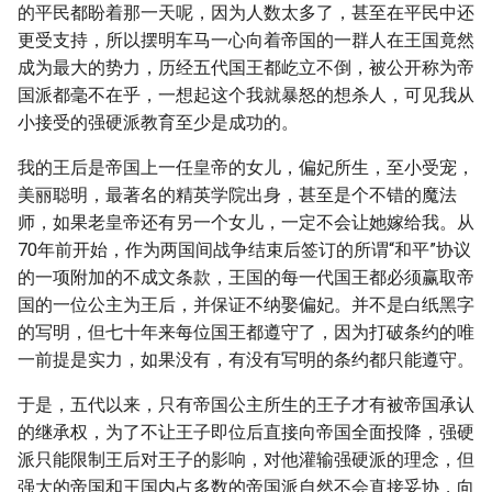
的平民都盼着那一天呢，因为人数太多了，甚至在平民中还
更受支持，所以摆明车马一心向着帝国的一群人在王国竟然
成为最大的势力，历经五代国王都屹立不倒，被公开称为帝
国派都毫不在乎，一想起这个我就暴怒的想杀人，可见我从
小接受的强硬派教育至少是成功的。
我的王后是帝国上一任皇帝的女儿，偏妃所生，至小受宠，
美丽聪明，最著名的精英学院出身，甚至是个不错的魔法
师，如果老皇帝还有另一个女儿，一定不会让她嫁给我。从
70年前开始，作为两国间战争结束后签订的所谓“和平”协议
的一项附加的不成文条款，王国的每一代国王都必须赢取帝
国的一位公主为王后，并保证不纳娶偏妃。并不是白纸黑字
的写明，但七十年来每位国王都遵守了，因为打破条约的唯
一前提是实力，如果没有，有没有写明的条约都只能遵守。
于是，五代以来，只有帝国公主所生的王子才有被帝国承认
的继承权，为了不让王子即位后直接向帝国全面投降，强硬
派只能限制王后对王子的影响，对他灌输强硬派的理念，但
强大的帝国和王国内占多数的帝国派自然不会直接妥协，向