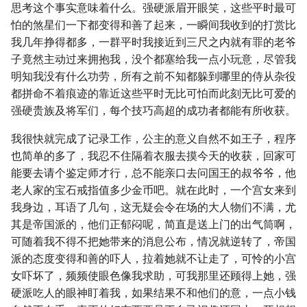
思考这个事实意味着什么。强硬派眉开眼笑，这些平时最可
怕的煞星们一下都变得和善了起来，一瞬间我收到的打赏比
我几年挣得都多，一群平时我接近到三尺之内就有罪的老爷
子竟然主动过来拥抱我，没个都塞给我一点小玩意，尽管我
明知我没有什么功劳，所有之前不知都躲到哪里的侍从杂役
都拼命不着痕迹的靠近这些平时无比可怕而此刻无比可爱的
强硬贵族及将军们，每个技巧高超的成功者都能有所收获。
我很快就完成了记录工作，公主的意义自然不如王子，程序
也简单的多了，我忍不住隔着衣服去摸今天的收获，回家可
能要去请个鉴定师才行，总不能亲口去问国王的叔爷爷，他
老人家的宝石戒指值多少金币吧。就在此时，一个宫女来到
我身边，耳语了几句，这无疑会令在场的大人物们不满，尤
其是帝国派的，他们正郁闷呢，简直是送上门的出气筒啊，
可随着我不得不把她带来的消息公布，情况就逆转了，帝国
派的态度变得和善的吓人，拉着她就不让走了，可怜的小宫
女吓坏了，频频使眼色像我求助，可我那里还顾得上她，强
硬派吃人的眼神盯着我，如果结果不和他们的意，一点小钱