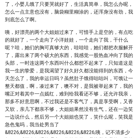
了，小婴儿饿了只要哭就好了，生活真简单，我怎么办呢，
怎么一点主意也没有，脑袋糊里糊涂的，还浑身没有劲，我
到底怎么了啊。
咦，好漂亮的两个大姐姐过来了，可惜手上是空的，有点吃
的就好了，一个走向了小洋娃娃，一个走向了我，干什么
呢？哇，她们的胸可真够大的，哇哇哇，她们都把衣服解开
了，露出来了两个硕大的东西，我感觉一股热血冲向了我的
头部，一时连这两个东西叫什么都想不起来了，只知道这是
我一生的挚爱，是我渴望了好久好久都没能得到的东西，今
天怎么了，我的幸运日吗？虽然肚子饿得咕咕叫，可饿让一
整天都值，啊，凑过来了，噢不对，是我被举起来了，我的
嘴正对着其中一点嫣红，难到给我看还不够，还允许我亲，
那多不好意思啊，不过我还是不客气了，真是享受啊，又香
又软，亲几下都亲不够，大姐姐果然没有生气，还在一边笑
一边说什么，然后另一个大姐姐也笑了，笑什么呢，笑我是
急色鬼吗，我当处男当了
&8226;&8226;&8226;&8226;&8226;&8226;咦，记不清多少