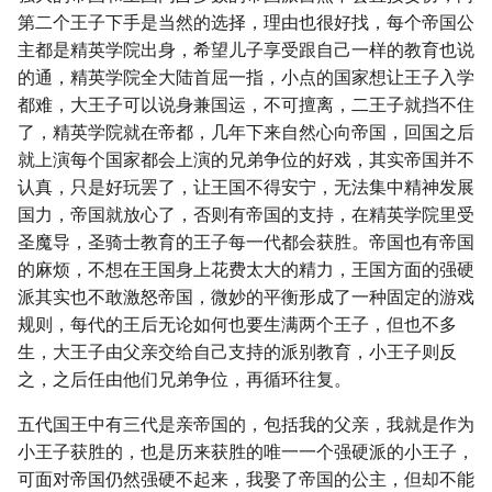
第二个王子下手是当然的选择，理由也很好找，每个帝国公
主都是精英学院出身，希望儿子享受跟自己一样的教育也说
的通，精英学院全大陆首屈一指，小点的国家想让王子入学
都难，大王子可以说身兼国运，不可擅离，二王子就挡不住
了，精英学院就在帝都，几年下来自然心向帝国，回国之后
就上演每个国家都会上演的兄弟争位的好戏，其实帝国并不
认真，只是好玩罢了，让王国不得安宁，无法集中精神发展
国力，帝国就放心了，否则有帝国的支持，在精英学院里受
圣魔导，圣骑士教育的王子每一代都会获胜。帝国也有帝国
的麻烦，不想在王国身上花费太大的精力，王国方面的强硬
派其实也不敢激怒帝国，微妙的平衡形成了一种固定的游戏
规则，每代的王后无论如何也要生满两个王子，但也不多
生，大王子由父亲交给自己支持的派别教育，小王子则反
之，之后任由他们兄弟争位，再循环往复。
五代国王中有三代是亲帝国的，包括我的父亲，我就是作为
小王子获胜的，也是历来获胜的唯一一个强硬派的小王子，
可面对帝国仍然强硬不起来，我娶了帝国的公主，但却不能