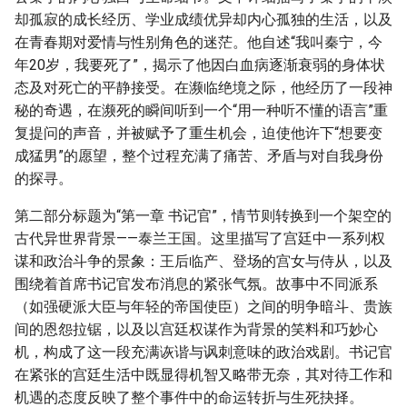
却孤寂的成长经历、学业成绩优异却内心孤独的生活，以及
在青春期对爱情与性别角色的迷茫。他自述“我叫秦宁，今
年20岁，我要死了”，揭示了他因白血病逐渐衰弱的身体状
态及对死亡的平静接受。在濒临绝境之际，他经历了一段神
秘的奇遇，在濒死的瞬间听到一个“用一种听不懂的语言”重
复提问的声音，并被赋予了重生机会，迫使他许下“想要变
成猛男”的愿望，整个过程充满了痛苦、矛盾与对自我身份
的探寻。
第二部分标题为“第一章 书记官”，情节则转换到一个架空的
古代异世界背景——泰兰王国。这里描写了宫廷中一系列权
谋和政治斗争的景象：王后临产、登场的宫女与侍从，以及
围绕着首席书记官发布消息的紧张气氛。故事中不同派系
（如强硬派大臣与年轻的帝国使臣）之间的明争暗斗、贵族
间的恩怨拉锯，以及以宫廷权谋作为背景的笑料和巧妙心
机，构成了这一段充满诙谐与讽刺意味的政治戏剧。书记官
在紧张的宫廷生活中既显得机智又略带无奈，其对待工作和
机遇的态度反映了整个事件中的命运转折与生死抉择。