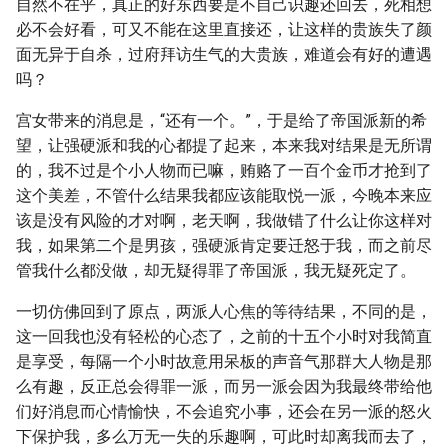
自然不在乎，真正的好东西要是不自己识趣还回去，死相想
必不会好看，可又不能在这里直接还，让这样的贵族失了颜
面无异于自杀，过府拜访生气的大贵族，难道会有好的遭遇
吗？
宫女带来的消息是，“还有一个。”，于是给了帝国派新的希
望，让强硬派和我的心都提了起来，本来我对结果是无所谓
的，我不过是个小人物而已嘛，贿赂了一百个金币才抢到了
这个美差，不管什么结果我都应该能取悦一派，今晚本来应
该是没有风险的才对啊，老天啊，我做错了什么让你这样对
我，如果第二个是男孩，强硬派肯定要迁怒于我，而之前尽
管我什么都没做，却无疑得罪了帝国派，我无疑死定了。
一切仿佛回到了原点，两派人心焦的等待结果，不同的是，
这一回我也没有轻松的心态了，之前的十五个小时对我简直
是享受，每隔一个小时故意用呆板的声音气那群大人物是那
么有趣，反正总会得罪一派，而另一派会因为我最终带给他
们好消息而心情愉快，不会追究小事，还会在另一派的怒火
下保护我，多么万无一失的乐趣啊，可此时却离我而去了，