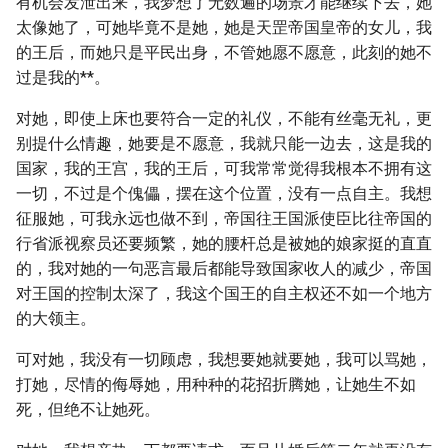
有机会发泄出来，我梦想了无数遍的场景才能继续下去，她
太像她了，可她毕竟不是她，她是天罡帝国皇帝的女儿，我
的王后，而她只是平民出身，不管她愿不愿意，此刻的她不
过是我的**。
对她，即使上床也要符合一定的礼仪，不能有丝毫无礼，更
别提什么情趣，她要是不愿意，我就只能一边去，这是我的
国家，我的王宫，我的王后，可我常常觉得我根本不拥有这
一切，不过是个傀儡，摆在这个位置，没有一点自主。我想
征服她，可我永远也做不到，帝国往王国派使臣比往帝国的
行省派视察员还要频繁，她的腰杆总是被她的娘家挺的直直
的，我对她的一句恶言最后都能导致国家收人的减少，帝国
对王国的控制太深了，我这个国王的自主权还不如一个地方
的大领主。
可对她，我没有一切顾虑，我想要她就要她，我可以骂她，
打她，尽情的侮辱她，用种种的花招折腾她，让她生不如
死，但绝不让她死。