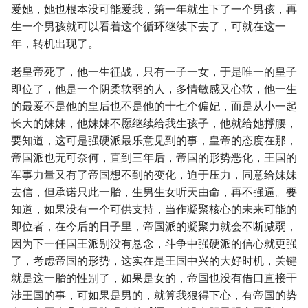
爱她，她也根本没可能爱我，第一年就生下了一个男孩，再
生一个男孩就可以看着这个循环继续下去了，可就在这一
年，转机出现了。
老皇帝死了，他一生征战，只有一子一女，于是唯一的皇子
即位了，他是一个阴柔软弱的人，多情敏感又心软，他一生
的最爱不是他的皇后也不是他的十七个偏妃，而是从小一起
长大的妹妹，他妹妹不愿继续给我生孩子，他就给她撑腰，
要知道，这可是强硬派最乐意见到的事，皇帝的态度在那，
帝国派也无可奈何，直到三年后，帝国的形势恶化，王国的
军事力量又有了帝国想不到的变化，迫于压力，同意给妹妹
去信，但承诺只此一胎，生男生女听天由命，再不强逼。要
知道，如果没有一个可供支持，当作凝聚核心的未来可能的
即位者，在今后的日子里，帝国派的凝聚力就会不断减弱，
因为下一任国王派别没有悬念，斗争中强硬派的信心就更强
了，考虑帝国的形势，这实在是王国中兴的大好时机，关键
就是这一胎的性别了，如果是女的，帝国也没有借口直接干
涉王国的事，可如果是男的，就算我狠得下心，有帝国的势