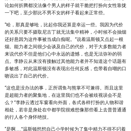
论如何折腾都没法像个男人的样子就干脆把打扮向女性靠拢
一下吧，至少那比不男不女的样子看起来正常些。
“哈，那真是够呛，比起你我还算是幸运一些。我因为代价
的关系只要不摄取尼古丁就无法集中精神，小时候不会抽烟
还好悬因为这件事被当成白痴呢。”说着温斯顿又点起一根
烟。能力者之间很少会谈及自己的代价，对于大多数能力者
来说代价不但是他们心中永远的遗憾，也是无法弥补的弱
点。李静云从来没有接触过其他能力者并不知道这个话题有
多敏感，对此温斯顿没有表现出任何反感，也带着自嘲的口
吻说出了自己的代价。
“这也是没办法的事，正所谓鱼与熊掌不可兼得。而且这里
是超能力者的聚集地，在这里我们也不会被歧视误会不是
么？”李静云透过车窗看向外面，各式各样打扮的人物和谐
相处，若非是身处在中都学院很难想像那些看上去普普通通
的行人各个身怀绝技。
“是啊……”温斯顿想想自己小学时候为了集中精力不得不叼着