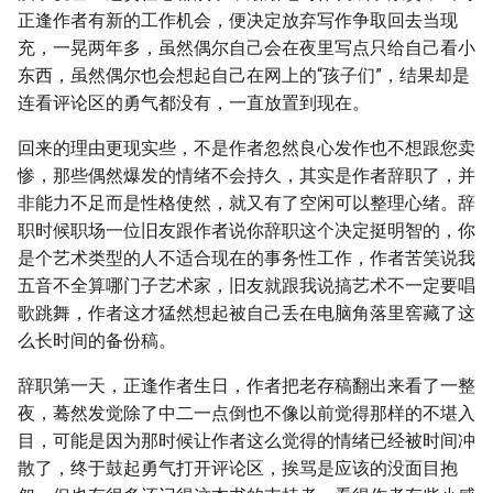
正逢作者有新的工作机会，便决定放弃写作争取回去当现
充，一晃两年多，虽然偶尔自己会在夜里写点只给自己看小
东西，虽然偶尔也会想起自己在网上的“孩子们”，结果却是
连看评论区的勇气都没有，一直放置到现在。
回来的理由更现实些，不是作者忽然良心发作也不想跟您卖
惨，那些偶然爆发的情绪不会持久，其实是作者辞职了，并
非能力不足而是性格使然，就又有了空闲可以整理心绪。辞
职时候职场一位旧友跟作者说你辞职这个决定挺明智的，你
是个艺术类型的人不适合现在的事务性工作，作者苦笑说我
五音不全算哪门子艺术家，旧友就跟我说搞艺术不一定要唱
歌跳舞，作者这才猛然想起被自己丢在电脑角落里窖藏了这
么长时间的备份稿。
辞职第一天，正逢作者生日，作者把老存稿翻出来看了一整
夜，蓦然发觉除了中二一点倒也不像以前觉得那样的不堪入
目，可能是因为那时候让作者这么觉得的情绪已经被时间冲
散了，终于鼓起勇气打开评论区，挨骂是应该的没面目抱