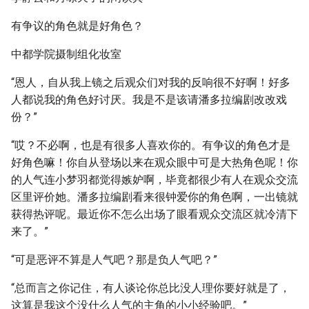
有争议的角色就是好角色？
中都学院摄制组化妆室
“恩人，自从我上镜之后观众们对我的反响很不好啊！好多
人都说我的角色好讨厌。我是不是该请潘多拉编剧改改戏
份？”
“哎？不必啊，也是有很多人喜欢你的。有争议的角色才是
好角色嘛！你自从登场以来在观众眼中可是大热角色呢！你
的人气连小梦羽都觉得嫉妒啊，毕竟都很少有人在观众交流
区里评价她。潘多拉编剧看来很钟爱你的角色啊，一出镜就
获得热评呢。最近你不怎么出场了眼看观众交流区就冷清下
来了。”
“可是恶评不算是人气吧？那是负人气吧？”
“总而言之你记住，有人谈论你总比没人理你要好就是了，
这算是我这个没什么人气的主角的小小经验吧。”