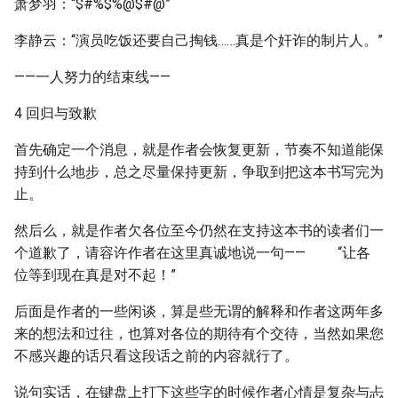
萧梦羽：“$#%$%@$#@”
李静云：“演员吃饭还要自己掏钱……真是个奸诈的制片人。”
——一人努力的结束线——
4 回归与致歉
首先确定一个消息，就是作者会恢复更新，节奏不知道能保
持到什么地步，总之尽量保持更新，争取到把这本书写完为
止。
然后么，就是作者欠各位至今仍然在支持这本书的读者们一
个道歉了，请容许作者在这里真诚地说一句—— “让各
位等到现在真是对不起！”
后面是作者的一些闲谈，算是些无谓的解释和作者这两年多
来的想法和过往，也算对各位的期待有个交待，当然如果您
不感兴趣的话只看这段话之前的内容就行了。
说句实话，在键盘上打下这些字的时候作者心情是复杂与忐