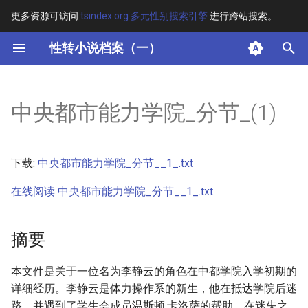
更多资源可访问
tsindex.org 多元性别搜索引擎
进行跨站搜索。
键
性转小说档案（一）
入
摘要
以
中央都市能力学院_分节_(1)
开
其他信息 [Processed Page
Metadata]
始
下载:
中央都市能力学院_分节__1_.txt
搜
正文
在线阅读 中央都市能力学院_分节__1_.txt
索
摘要
本文件是关于一位名为李静云的角色在中都学院入学初期的
详细经历。李静云是体力操作系的新生，他在抵达学院后迷
路，并遇到了学生会成员温斯顿·卡洛萨的帮助。在迷失之