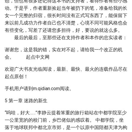
怨，但也有很多还记得这本书的支持者，看得作者有些小感
动。于是乎，作者重新捡起当年被扔下的笔，准备给我的长
女一个完整的归宿，很长时间没有正式写东西了，能保留下
来以前几成功力作者自己也不清楚，心境不同可能风格也会
有些变化，写差了还请您多担待，好，要说的就这么多。
最后的最后，至那些还在支持作者和本作的忠实读者：
谢谢您，这是我的错，实在对不起，请给我一个改正的机
会。 起点中文网
欢迎广大书友光临阅读，最新、最快、最火的连载作品尽在
起点原创！
手机用户请到m.qidian.com阅读。
5 第一章 迷路的新生
“呜哇，好大……”李静云提着笨重的旅行箱站在中都学院至少
一公里宽的的校门前，乡巴佬似的感叹着。 中都学院，坐
落于地球联邦中都北京市郊，是一个以原中国陪都天津为构