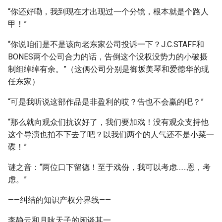
“你还好嘞，我到现在才出现过一个分镜，根本就是个路人
甲！”
“你说咱们是不是该向老东家公司投诉一下？J.C.STAFF和
BONES两个公司合力的话，告倒这个没权没势力的小破摄
制组绰绰有余。”（这俩公司分别是御坂美琴和爱德华的现
任东家）
“可是我听说这部作品是非盈利的哎？告也不会赢的吧？”
“那么就向观众们抗议好了，我们要加戏！没有观众支持他
这个导演也拍不下去了吧？以我们两个的人气还不是小菜一
碟！”
谜之音：“两位口下留德！至于戏份，我可以考虑……恩，考
虑。”
——纠结的知识产权分界线——
李静云和月咏天子的闲谈其一