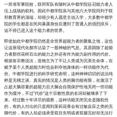
一所准军事院校，联邦军队有随时从中都学院征召能力者入
伍上战场的权利。因此中都学院虽与其他六大学院同列于联
邦教育界的顶端，却很少有人愿意主动入学，大多数中都学
院的学生都是在民间暴露身份后遭到了普通人的强烈排斥，
迫不得已进入这个能力者的世界。
即使如此中都学院仍然是全世界超能力者的聚集之地，这也
让这座现代化都市沾染了一股神秘的气息。其原因除了超能
力者那些花样百出的能力之外还有作为能力副作用的代价。
根据各宗教说法，造物主为了不让人类成为完美生命体，在
赋予某个人类超能力时也会剥夺他身体的一样功能作为代
价。中都学院进行的科学研究表明，这种神神叨叨的说法纯
粹是无稽之谈。真实的情况是人类的脑功能有限，在激活了
占超大脑容量的超能力后大脑会自我保护性地关闭一些功能
作为缓冲，不过“代价”这个宗教性质的名词却被继承了下
来。经过数十年详尽的观察，这种功能关闭完全是随机性
的，有的人付出的只是闻到茉莉花香会有过敏反应之类的无
聊代价，有的人却必须承受双目失明或者双腿完好却无法行