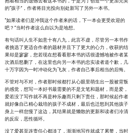
抱着相当的遗憾去看这本书的，于是为了创造一个更加完美
的“孩子”，作者将目光投向别处新写了另外一本书。
“如果读者们是冲我这个作者来的话，下一本会更受欢迎的
吧？”当时作者这么自以为是地想。
有句话叫人生不如意十有八九，此言不虚，尽管另一本书作
者挑选了更适合作者的题材并且下了更大的心力，收获的结
果却是寥寥，您若现在想看看那本书的话很遗憾地被作者某
次酒后怒删了，在这里也向另一本书的忠实读者道个歉，几
十万字因为一时冲动化为飞灰，作者自己事后相当的后悔。
不管对与不对，作者那时候都打从心眼里萌生出一股被背叛
的感觉，想写一本好书最需要的不是文笔和题材，而是爱，
爱若没了写作就不再是种乐趣而只剩下责任，那时候起作者
就好像自己精心栽培的孩子不成材，最后也迁怒到其他孩子
身上一样怠慢了这边，其结果就是懒散的更新和读者们冷清
的反应，恶性循环。
没了爱甚至连责任心都淡了，渐渐地写作就成了累赘，当时