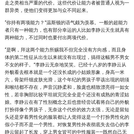
走之类相当严重的代价。这些代价让能力者被普通人视为一
群异类，使他们变得更加与众不同起来。
“你持有两项能力？”温斯顿的语气颇为羡慕。一般的超能力
者只有一种能力，也有部分幸运的人比如李静云天生就具有
两种能力，不过同时也要付出两项代价。
“是啊，拜这两个能力所赐我不但完全没有方向感，而且身
体的第二性征从出生以来就没有出现过，搞得这幅男不男女
不女的样子。”李静云无奈地笑笑。已经十八岁的李静云从
外貌看去根本就是一个还没长成的小姑娘形象，身高一米
六，骨架纤细皮肤光滑，这个年纪的男孩子早该出现的胡须
和喉结都不存在，声音沉静柔和，脸庞也精致漂亮得一如女
性，若非胸部比较平坦就完完全全是个还没有成熟的青涩姑
娘。李静云在有了性别概念之后也曾经尝试着将自己的外貌
打扮得像个男孩子，无奈这个代价的效力太强，无论是留短
头还是穿着男性化的服装都让人觉得这是一个打扮男性化的
假小子而不是一个男性。对恢复男性外表彻底失去信心的李
静云留起了长发，穿上男女皆可的中性服装——既然自己无