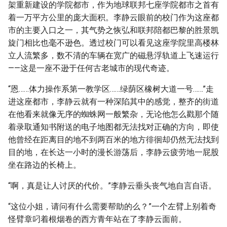
架重新建设的学院都市，作为地球联邦七座学院都市之首有
着一万平方公里的庞大面积。李静云眼前的校门作为这座都
市的主要入口之一，其气势之恢弘和联邦陪都巴黎的胜景凯
旋门相比也毫不逊色。透过校门可以看见这座学院里高楼林
立人流繁多，数不清的车辆在宽广的磁悬浮轨道上飞速运行
——这是一座不逊于任何古老城市的现代奇迹。
“恩……体力操作系第一教学区……绿荫区橡树大道一号……”走
进这座都市，李静云就有一种深陷其中的感觉，整齐的街道
在他看来就像无序的蜘蛛网一般繁杂，无论他怎么戳那个随
着录取通知书附送的电子地图都无法找对正确的方向，即使
他曾经在距离目的地不到两百米的地方徘徊却仍然无法找到
目的地，在长达一小时的漫长游荡后，李静云疲劳地一屁股
坐在路边的长椅上。
“啊，真是让人讨厌的代价。”李静云垂头丧气地自言自语。
“这位小姐，请问有什么需要帮助的么？”一个左臂上别着奇
怪臂章叼着根烟卷的西方青年站在了李静云面前。