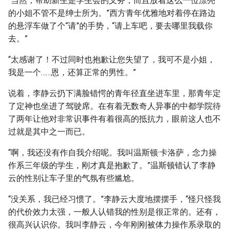
“当然，帮助新生是学生会的义务，而且放着这么一位漂亮
的小姐不管不是绅士所为。”西方青年优雅地对着停在路边
的悬浮车做了个“请”的手势，“请上车吧，要去哪里我载你
去。”
“太感谢了！不过同时也抱歉让您失望了，我可不是小姐，
我是一个……恩，还算正常的男性。”
说着，李静云扔下满脸错愕的青年径直坐进车里，那青年定
了定神也坐进了驾驶席。在有着无数奇人异事的中都学院待
了两年让他对非常识事件有着很高的抵抗力，眼前这人也不
过就是其中之一而已。
“啊，我还没有作自我介绍呢。我叫温斯顿·卡洛萨，念力操
作系三年级的学生，刚才真是抱歉了。”温斯顿错认了李静
云的性别让车子里的气氛有些尴尬。
“没关系，我已经习惯了。”李静云大度地摆摆手，“怪只怪我
的代价效力太强，一般人认错我的性别是很正常的。还有，
很高兴认识你。我叫李静云，今年刚刚被体力操作系录取的