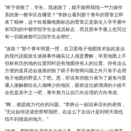
“终于得救了，学长。我迷路了，能不能帮我找一**力操作
系的第一教学区在哪里？”李静云看到那个青年的臂章立即
来了精神，这个绘着脑电图标志的臂章正是新生入学手册中
有写到的中都学院学生会成员标志，而且那本手册上也写过
有一切困难都可以找学生会帮忙。
“迷路？”那个青年明显一愣，在卫星电子地图技术如此发达
的现代还能发生迷路事件确实让人很是费解，毕竟地图上不
但标有目的地的位置同时还有地图持有人的位置。持有这么
方便的道具还会迷路的除了瞎子和智商问题之外只有不会用
电子地图的野蛮人了吧。恩，听说有些能力者为了避免与普
通人接触都住在人烟稀少的地区，眼前这位娇滴滴的小姐不
会也是其中之一吧，青年努力让自己向合理的方向考虑。
“啊……都是能力代价的问题。”李静云一副说来话长的表情，
“无论如何还请您帮帮我吧，在这么下去估计是到明天我也
找不到报道的地方。”