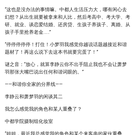
“这也是没办法的事情嘛。中都人生活压力大，哪有闲心去
幻想？从出生就要被拿来和人比，然后考高中、考大学、考
研、就业、谈恋爱结婚、还房贷、生孩子养孩子、离婚、从
孩子手里抢养老金……”
“停停停停停！打住！小梦羽我感觉你越说话题越接近和谐
题材了！再这么说下去这本书就要完蛋了！”
谜之音：“放心，就算李静云你不出手阻止我也不会让萧梦
羽那张大嘴巴说出任何和谐词眼的。”
——和谐你全家的分界线——
李静云和萧梦羽的闲谈其二
我怎么感觉我的角色和某人重叠了？
中都学院摄制组化妆室
“姐姐，最近我总感觉我的角色和某个来客串的家伙重叠