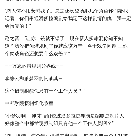
“恩人你不用安慰我了。总之还没登场那几个角色你们给我
记着！你们串通潘多拉编剧给我定下这样剧情的仇，我一定
会报复的！”
谜之音：“让你上镜就不错了！现在新人多难混你知不知
道？我没把你潜规则了你就应该万幸。至于戏份问题……你
个肉戏角色还想要什么戏份？”
——万恶的潜规则分界线——
李静云和萧梦羽的闲谈其三
这个摄制组貌似只有一个工作人员？！
中都学院摄制组化妆室
“小梦羽啊……刚才咱们说过潘多拉是导演是编剧是制片人……
好像整个中都学院摄制组只有他一个工作人员啊？”
“恩，没错。这个年头做独立电影嘛，啥事都要一个人打拼