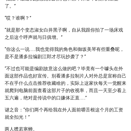
了。”
“哎？谁啊？”
“就是那个变态淑女白井黑子啊，自从我跟你拍了一场床戏
之后这个呼声就与日俱增。”
“你这么一说……我也觉得我的角色和御坂美琴有些重叠呢，
是不是潘多拉编剧江郎才尽玩抄袭了？”
“不过也可能是编剧故意这么做的吧？毕竟有一个噱头在外
面这部作品也好宣传。别看潘多拉制片人对外总是宣称自己
不在乎什么点击推荐收藏啥的，实际上这家伙每天一觉醒来
就爬到电脑前面查看这部片子的收视率，而且一天至少看上
五六遍，绝对是传说中的口嫌体正直……”
谜之音：“你们两个再给我在外人面前嚼舌根这个月的工资
就全扣光！”
两人噤若寒蝉。