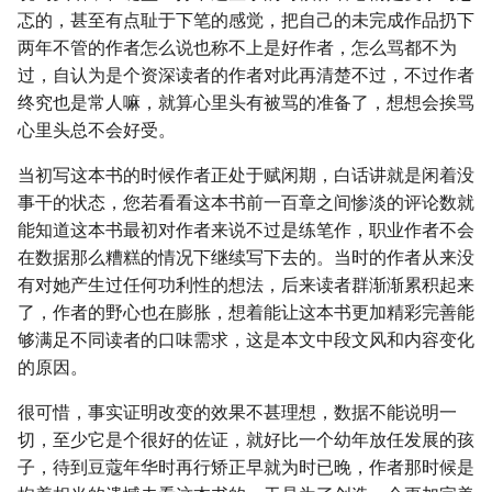
忑的，甚至有点耻于下笔的感觉，把自己的未完成作品扔下
两年不管的作者怎么说也称不上是好作者，怎么骂都不为
过，自认为是个资深读者的作者对此再清楚不过，不过作者
终究也是常人嘛，就算心里头有被骂的准备了，想想会挨骂
心里头总不会好受。
当初写这本书的时候作者正处于赋闲期，白话讲就是闲着没
事干的状态，您若看看这本书前一百章之间惨淡的评论数就
能知道这本书最初对作者来说不过是练笔作，职业作者不会
在数据那么糟糕的情况下继续写下去的。当时的作者从来没
有对她产生过任何功利性的想法，后来读者群渐渐累积起来
了，作者的野心也在膨胀，想着能让这本书更加精彩完善能
够满足不同读者的口味需求，这是本文中段文风和内容变化
的原因。
很可惜，事实证明改变的效果不甚理想，数据不能说明一
切，至少它是个很好的佐证，就好比一个幼年放任发展的孩
子，待到豆蔻年华时再行矫正早就为时已晚，作者那时候是