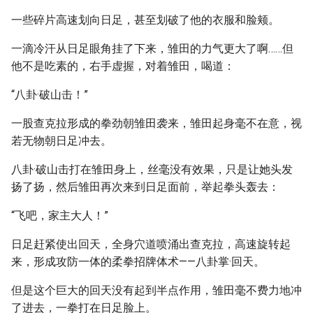
一些碎片高速划向日足，甚至划破了他的衣服和脸颊。
一滴冷汗从日足眼角挂了下来，雏田的力气更大了啊……但
他不是吃素的，右手虚握，对着雏田，喝道：
“八卦·破山击！”
一股查克拉形成的拳劲朝雏田袭来，雏田起身毫不在意，视
若无物朝日足冲去。
八卦·破山击打在雏田身上，丝毫没有效果，只是让她头发
扬了扬，然后雏田再次来到日足面前，举起拳头轰去：
“飞吧，家主大人！”
日足赶紧使出回天，全身穴道喷涌出查克拉，高速旋转起
来，形成攻防一体的柔拳招牌体术——八卦掌·回天。
但是这个巨大的回天没有起到半点作用，雏田毫不费力地冲
了进去，一拳打在日足脸上。