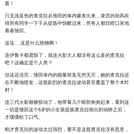
轰！
只见浅蓝色的查克拉从雏田的体内爆发出来，凌厉的劲风吹
得所有同学一下子从提炼中惊醒过来，所有人都目瞪口呆地
看着雏田。
这这……这是什么怪物啊！
连伊鲁卡都震惊了，就连火影大人都没有这么多的查克拉
吧？这确定是个人类？
但这还没完，雏田体内的能量简直无穷无尽，她的查克拉还
在不断地喷发，这股剧烈的查克拉波动甚至覆盖了整个木叶
村！
连三代火影都被惊动了，他带着几个暗部匆匆赶来，看到这
一切是雏田这个6岁的小女孩提炼查克拉闹出的动静之后，
才缓缓松了口气。
刚才查克拉的波动太过强烈，要不是这股查克拉没有恶意，