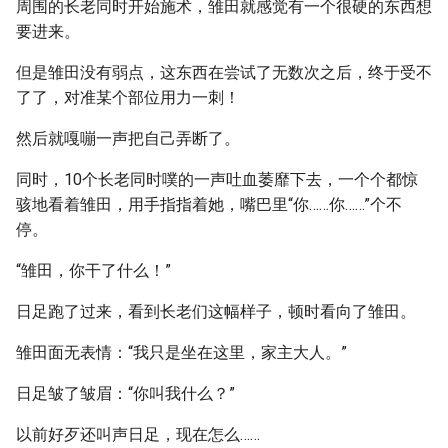
周围的长老同时开始施术，雏田就感觉有一个很硬的东西想
要进来。
但是雏田没有弱点，这东西在尝试了无数次之后，终于受不
了了，对准某个部位用力一刺！
然后就嘎嘣一声把自己弄断了。
同时，10个长老同时噗的一声吐血萎靡下去，一个个都惊
骇地看着雏田，用手指指着她，嘴巴里“你……你……”个不
停。
“雏田，你干了什么！”
日足跑了过来，看到长老们这幅样子，顿时看向了雏田。
雏田面无表情：“我只是坐在这里，家主大人。”
日足皱了皱眉：“你叫我什么？”
以前好歹还叫声日足，现在怎么……