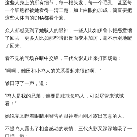
这些人身上的所有细节，每一根头发，每一个毛孔，甚至每
一个细胞都被她看得一清二楚，加上白眼的加成，简直要把
这些人体内的DNA都看个遍。
众人都感受到了她骇人的眼神，一些人比如伊鲁卡把恶意缩
了回去，更多人比如那些暗部反而变本加厉，毫不示弱地瞪
了回来。
看不见的气场在暗中交锋，三代火影走出来打圆场道：
“呵呵，雏田和小鸣人的关系看起来很好啊。”
雏田哼了一声，道：
“鸣人是我的兄弟，谁要是敢欺负鸣人，可以尽管来试试
看！”
她说完又瞪着眼睛用警告的眼神看向刚才露出恶意的人。
不提鸣人露出了相当感动的表情，三代火影又深深地吸了一
口烟，道：