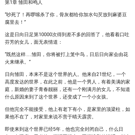
第1章 雏田和鸣人
“吵死了！再啰嗦杀了你，骨灰都给你加水勾芡放到麻婆豆
腐里去！”
这是日向日足第10000次得到差不多的回答了，他看着口吐
芬芳的女儿，面无表情道：
“既然这样……雏田，你将被打上笼中鸟，日后日向家会由花
火来继承。”
日向雏田，本来不是这个世界的人。他来自21世纪，一个
高度发达的世界，在此之前，他是一个男人，有着美满的家
庭，新婚的妻子青春靓丽，还有一个刚满月的女儿，不知道
什么原因来到了这个世界，还变成了一个小女孩。
但他完全不能接受，他上有老下有小，是家里的顶梁柱，如
果他不在了，对家里来说不啻于晴天霹雳。
即使来到这个世界已经5年，他也完全封闭自己，什么日