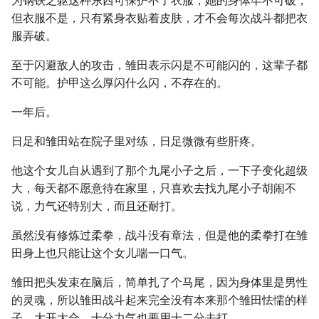
为钢铁之躯这种东西可保护不了衣服，她的身体牢不可破，
但衣服不是，只有紧身衣贴着皮肤，才不会每次战斗都把衣
服弄破。
至于闪避敌人的攻击，雏田表示闪是不可能闪的，这辈子都
不可能。护甲这么厚闪什么闪，不存在的。
一年后。
日足和雏田站在院子里对练，日足微微有些肝疼。
他这个女儿自从遇到了那个九尾小子之后，一下子变化超级
大，每天都不愿意待在家里，只喜欢去找九尾小子胡闹不
说，力气还特别大，而且还耐打。
虽然没有修炼过柔拳，战斗没有章法，但是他的柔拳打在雏
田身上也只能让这个女儿喘一口气。
雏田把头发束在脑后，简单扎了个马尾，因为身体里是男性
的灵魂，所以雏田战斗起来完全没有本来那个雏田怯懦的样
子，大开大合，十分力气也要用十二分去打。