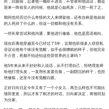
向，白眼病，忍者他一概听不进去，不管谁和他说话，都会
迎来一阵祖安人的问候。他就是心如死灰，只想一死了之。
期间也经历过什么奇怪的大人来绑架他，还有自称是他叔叔
的人死掉了什么的，但这一切都和他没有关系。
一些长辈尝试和他沟通，要他进行修炼，他也是恶语相向。
现在距离他穿越至今已经过了5年，近期也听很多人窃窃私
语议论他有个啥没有觉醒，似乎会很糟糕的样子，但他完全
不介意，死都不怕还怕这些异世界的土著吗？
他5年来从来不好好和人说话，从不打理自己，拒绝理发师
给他打理头发，一直用长发遮住脸，一副阴沉的样子，也拒
绝修炼，还至今没有觉醒白眼。
正好日向日足今年又有了一个小女儿，再怎么样也不可能比
雏田更差，所以才有了刚才的对话。日向家决定，将雏田划
为分家。