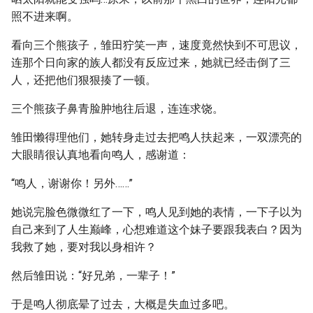
照不进来啊。
看向三个熊孩子，雏田狞笑一声，速度竟然快到不可思议，
连那个日向家的族人都没有反应过来，她就已经击倒了三
人，还把他们狠狠揍了一顿。
三个熊孩子鼻青脸肿地往后退，连连求饶。
雏田懒得理他们，她转身走过去把鸣人扶起来，一双漂亮的
大眼睛很认真地看向鸣人，感谢道：
“鸣人，谢谢你！另外……”
她说完脸色微微红了一下，鸣人见到她的表情，一下子以为
自己来到了人生巅峰，心想难道这个妹子要跟我表白？因为
我救了她，要对我以身相许？
然后雏田说：“好兄弟，一辈子！”
于是鸣人彻底晕了过去，大概是失血过多吧。