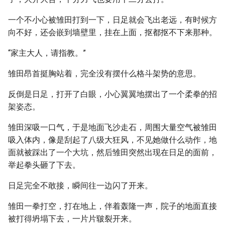
一个不小心被雏田打到一下，日足就会飞出老远，有时候方
向不好，还会嵌到墙壁里，挂在上面，抠都抠不下来那种。
“家主大人，请指教。”
雏田昂首挺胸站着，完全没有摆什么格斗架势的意思。
反倒是日足，打开了白眼，小心翼翼地摆出了一个柔拳的招
架姿态。
雏田深吸一口气，于是地面飞沙走石，周围大量空气被雏田
吸入体内，像是刮起了八级大狂风，不见她做什么动作，地
面就被踩出了一个大坑，然后雏田突然出现在日足的面前，
举起拳头砸了下去。
日足完全不敢接，瞬间往一边闪了开来。
雏田一拳打空，打在地上，伴着轰隆一声，院子的地面直接
被打得坍塌下去，一片片皲裂开来。