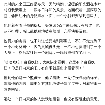
此时的火之国正好是冬天，天气晴朗，温暖的阳光洒在木叶
村银装素裹上，一派冬日祥和的风景。地面积着一层厚厚的
雪，雏田幼小的身躯踩在上面，半个小腿都要陷到雪里去。
他穿着有着毛领的棉袄，头发因为5年来从来没有剪过，也
从不打理，所以乱糟糟地披在脑后，几乎快要及腰。
他费力的走着，也不知道想要走到哪里去，不知不觉走到了
一个小树林当中，因为只顾低头走，一不小心就撞到了一个
人身上，然后就往后一个趔趄，一屁股摔倒在了地上。
“哈哈哈哈！白眼妖怪，大家快来看啊，这里有个白眼妖
怪！你是日向家的吧，有白眼就露出来看看啊！”
撞到他的是一个熊孩子，他叉着腰，一副恃强凌弱的样子。
随着他的叫喊，周围又有其他熊孩子聚了过来，对着雏田一
阵阵嘲笑。
远处一个日向家的族人默默地看着，也没有要阻止的意思。