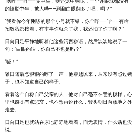
“啥哔——哔——笼中鸟，我还笼中狗呢，一个连眼珠都没有
的怪胎中年，被人哔——到翻白眼翻多了吧，啊？”
“我看你今年刚练的那个小号就不错，你个哔——哔——有啥
招数我都接着，有本事你就杀了我，我还怕了你了啊？”
日向日足平静地听着他这些污言秽语，然后淡淡地说了一
句：“白眼的话，你自己不也是吗？”
“嘁！”
雏田随后恶狠狠的哼了一声，他穿越以来，从来没有照过镜
子，也不知道自己的样子。
看着这个自称自己父亲的人，他对自己毫不在意的模样，心
里也感觉有点悲哀，也不想再说什么，转头朝日向族地之外
走去。
日向日足也就站在原地静静地看着，面无表情，什么话也没
说。