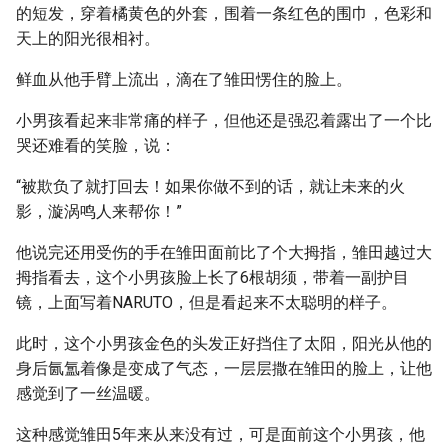
的短发，穿着橘黄色的外套，围着一条红色的围巾，色彩和
天上的阳光很相衬。
鲜血从他手臂上流出，滴在了雏田愣住的脸上。
小男孩看起来非常痛的样子，但他还是强忍着露出了一个比
哭还难看的笑脸，说：
“被欺负了就打回去！如果你做不到的话，就让未来的火
影，漩涡鸣人来帮你！”
他说完还用受伤的手在雏田面前比了个大拇指，雏田越过大
拇指看去，这个小男孩脸上长了6根胡须，带着一副护目
镜，上面写着NARUTO，但是看起来不太聪明的样子。
此时，这个小男孩金色的头发正好挡住了太阳，阳光从他的
身后氤氲着像是变成了气态，一层层撒在雏田的脸上，让他
感觉到了一丝温暖。
这种感觉雏田5年来从来没有过，可是面前这个小男孩，他