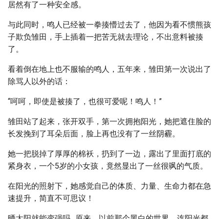
居然有了一种安全感。
与此同时，鸣人已经被一拳揍懵过去了，他因为看不惯熊孩
子欺负雏田，手上插着一把苦无就去理论，不出意料被揍
了。
看着倒在地上也不服输的鸣人，五年来，雏田第一次说出了
除骂人以外的话：
“呵呵，即使是被揍了，也很可爱呢！鸣人！”
雏田站了起来，张开双手，第一次拥抱阳光，她把遮住脸的
长发挽到了耳朵后面，脸上再也没有了一丝阴霾。
她一把脱掉了厚厚的棉袄，扔到了一边，露出了里面打底的
紧身衣，一个5岁的小女孩，竟然显出了一丝很飒的气质。
在阳光的照射下，她感觉自己的体质、力量、生命力都在急
速提升，简直不可思议！
晒太阳就能变强吗…原来，以前那个黑白的世界，连阳光都