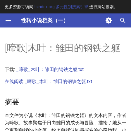
更多资源可访问
tsindex.org 多元性别搜索引擎
进行跨站搜索。
键
性转小说档案（一）
入
摘要
以
[啼歌]木叶：雏田的钢铁之躯
开
其他信息 [Processed Page
Metadata]
始
下载:
_啼歌_木叶：雏田的钢铁之躯.txt
搜
正文
在线阅读 _啼歌_木叶：雏田的钢铁之躯.txt
索
摘要
本文件为小说《木叶：雏田的钢铁之躯》的文本内容，作者
为啼歌。故事聚焦于日向雏田的成长与冒险，描绘了她从一
个重塑自我的小女孩，经历自我认同与探索的心路历程。小