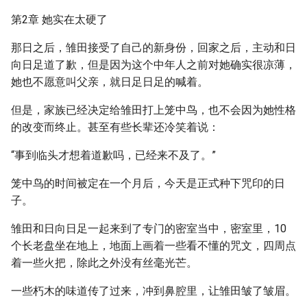
第2章 她实在太硬了
那日之后，雏田接受了自己的新身份，回家之后，主动和日
向日足道了歉，但是因为这个中年人之前对她确实很凉薄，
她也不愿意叫父亲，就日足日足的喊着。
但是，家族已经决定给雏田打上笼中鸟，也不会因为她性格
的改变而终止。甚至有些长辈还冷笑着说：
“事到临头才想着道歉吗，已经来不及了。”
笼中鸟的时间被定在一个月后，今天是正式种下咒印的日
子。
雏田和日向日足一起来到了专门的密室当中，密室里，10
个长老盘坐在地上，地面上画着一些看不懂的咒文，四周点
着一些火把，除此之外没有丝毫光芒。
一些朽木的味道传了过来，冲到鼻腔里，让雏田皱了皱眉。