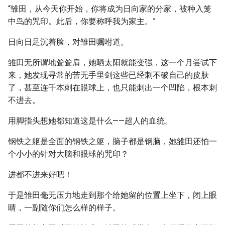
“雏田，从今天你开始，你将成为日向家的分家，被种入笼
中鸟的咒印。此后，你要称呼我为家主。”
日向日足沉着脸，对雏田嘱咐道。
雏田无所谓地耸耸肩，她晒太阳就能变强，这一个月尝试下
来，她发现寻常的苦无手里剑这些已经刺不破自己的皮肤
了，甚至连千本刺在眼球上，也只能刺出一个凹陷，根本刺
不进去。
用脚指头想她都知道这是什么——超人的血统。
钢铁之躯是全面的钢铁之躯，脑子都是钢脑，她雏田还怕一
个小小的针对大脑和眼球的咒印？
进都不进来好吧！
于是雏田毫无压力地走到那个给她留的位置上坐下，闭上眼
睛，一副随你们怎么样的样子。