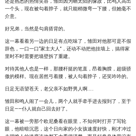
还是熟悉的热情笑容，雏田因为晒太阳的缘故，比鸣人高出
一个头，现在被勾着脖子，就只能稍微弯一下腰，但她毫不
介意。
好兄弟，当然是勾肩搭背的。
这一幕看着另一边的日足有点吃味了，雏田对他那可是不假
辞色，一口一口“家主大人”，还动不动把他挂墙上，搞得家
里时不时需要把墙壁拆了重建。
对待其他人也是一样，那腰杆挺的笔直，昂着胸膛，超级骄
傲的模样。现在居然弓着腰，被人勾着脖子，还笑吟吟的。
日足无语望苍天，老父亲不如野男人啊……
雏田和鸣人闹了一会儿，两个人就手牵手进去报到了，至于
日足——仆人就自己回去好了。
这一幕被一旁那个欧尼桑看在眼里，不知何时打开了写轮
眼，他暗暗沉思，这个日向家的小女孩速度好快，刚才冲过