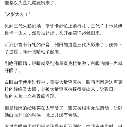
他都以为是九尾跑出来了。
“火影大人！”
见到三代火影到场，伊鲁卡赶忙上前行礼，三代挥手示意伊
鲁卡一边去，然后抽起烟，又开始端详起雏田来。
听到伊鲁卡行礼的声音，雏田知道是三代火影来了，便停下
了提炼，睁开眼睛站了起来。
刚睁开眼睛，眼睛就受到海量查克拉刺激，白眼咯嘣一声就
开眼了。
白眼由于使用过程中，需要大量查克拉，眼睛周围运送查克
拉的经络又太细，会被大量查克拉撑得突出来，导致日向一
族的人脸上会有青筋浮现。
但是雏田的经络实在太坚硬了，查克拉根本无法撼动，所以
她白眼开眼的时候，脸上并没有青筋。
不过白眼使用时和平时还是有所不同的，白眼不使用时，日