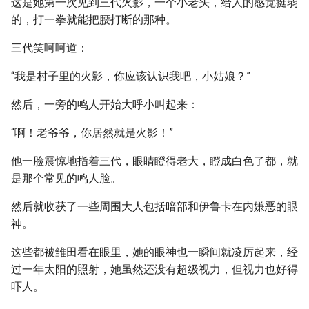
这是她第一次见到三代火影，一个小老头，给人的感觉挺弱
的，打一拳就能把腰打断的那种。
三代笑呵呵道：
“我是村子里的火影，你应该认识我吧，小姑娘？”
然后，一旁的鸣人开始大呼小叫起来：
“啊！老爷爷，你居然就是火影！”
他一脸震惊地指着三代，眼睛瞪得老大，瞪成白色了都，就
是那个常见的鸣人脸。
然后就收获了一些周围大人包括暗部和伊鲁卡在内嫌恶的眼
神。
这些都被雏田看在眼里，她的眼神也一瞬间就凌厉起来，经
过一年太阳的照射，她虽然还没有超级视力，但视力也好得
吓人。