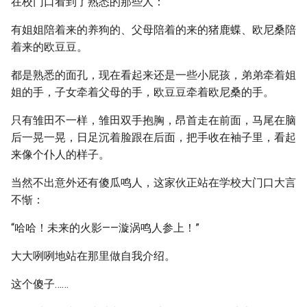
在校门口看到了熟悉的那些人：
有姐姐陪着来的养狗的、父母陪着的来的猪鹿蝶、欧尼桑陪
着来的欧豆豆。
都是熟悉的面孔，现在看起来还是一些小屁孩，弟弟牵着姐
姐的手，子女牵着父母的手，欧豆豆牵着欧尼桑的手。
只有雏田不一样，雏田双手抱胸，昂首走在前面，马尾在脑
后一晃一晃，日足沉着脸跟在后面，把手收在袖子里，看起
来像个仆人的样子。
当然不出意外还有傻瓜鸣人，这家伙正站在学校大门口大言
不惭：
“哈哈！未来的火影——漩涡鸣人参上！”
大大咧咧地站在那里做自我介绍。
这个傻子……