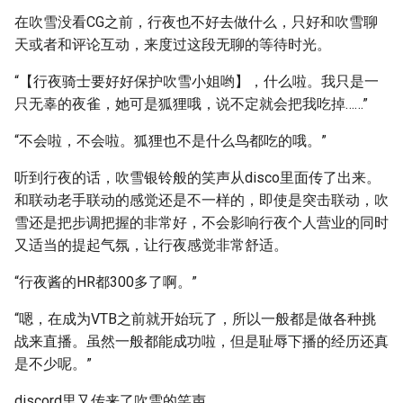
在吹雪没看CG之前，行夜也不好去做什么，只好和吹雪聊
天或者和评论互动，来度过这段无聊的等待时光。
“【行夜骑士要好好保护吹雪小姐哟】，什么啦。我只是一
只无辜的夜雀，她可是狐狸哦，说不定就会把我吃掉……”
“不会啦，不会啦。狐狸也不是什么鸟都吃的哦。”
听到行夜的话，吹雪银铃般的笑声从disco里面传了出来。
和联动老手联动的感觉还是不一样的，即使是突击联动，吹
雪还是把步调把握的非常好，不会影响行夜个人营业的同时
又适当的提起气氛，让行夜感觉非常舒适。
“行夜酱的HR都300多了啊。”
“嗯，在成为VTB之前就开始玩了，所以一般都是做各种挑
战来直播。虽然一般都能成功啦，但是耻辱下播的经历还真
是不少呢。”
discord里又传来了吹雪的笑声。