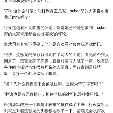
又继续和观众们继续互动。
“不知道什么时候才能打到炎王龙呢，sukon部的大家喜欢看
我玩mhw吗？”
行夜这边看不见吹雪的评论，但是她已经能想象到，sukon
部的大家肯定都会发出‘喜欢’的评论。
游戏题材其实不重要，他们是喜欢看小狐狸玩游戏而已。
很快，蛮颚龙的身影就出现在了两人的面前。看见两个猎人
回来了，蛮颚龙跺了跺脚，直接对着两人吼了一声。没有防
备住的小狐狸当场捂着耳朵陷入硬直，而行夜则是眼睛一
凝，直接一个翻滚躲掉了吼叫。
“诶？为什么行夜酱不会被吼住啊。是因为带了耳塞吗？”
“翻滚也是有无敌帧的，抓住时机的话可以滚掉龙吼哦。”
轻描淡写的把一个算是比较难的操作说了出来，行夜拔出大
剑就是对着蛮颚龙的头狠狠地砍了一下。蛮颚龙会吼两次，