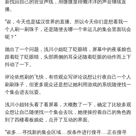
新找回自己的营业声线，用微微显得懒洋洋的声音继续直
播。
“诶，今天也是猛汉世界的直播。所以今天你们是想看我一
个人刷一刷珠子，还是随便去哪一个幸运儿的集会里面玩会
呢？”
抛出了一个问题，浅川小姐眨了眨眼睛，屏幕中的夜雀娘也
跟着眨了眨眼睛，头部两侧的耳朵还随着眨眼的动作而上下
抖动了一下。
评论依然刷的飞快，有些观众写评论说想让行夜自己一个人
刷刷珠子，但更多观众还是想让她利用游戏的系统随便找一
个集会进去玩耍。
浅川小姐转头看了看屏幕，大概数了一下，确定了比较多观
众想让自己随便找一个集会去玩，她便操控着自己的角色跑
到了四楼看板娘处，点开了互动的界面。
“诶多……寻找新的集会区域……按条件进行搜寻……正在搜寻