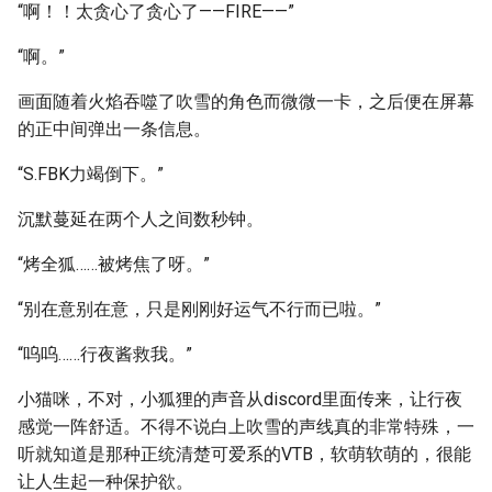
“啊！！太贪心了贪心了——FIRE——”
“啊。”
画面随着火焰吞噬了吹雪的角色而微微一卡，之后便在屏幕
的正中间弹出一条信息。
“S.FBK力竭倒下。”
沉默蔓延在两个人之间数秒钟。
“烤全狐……被烤焦了呀。”
“别在意别在意，只是刚刚好运气不行而已啦。”
“呜呜……行夜酱救我。”
小猫咪，不对，小狐狸的声音从discord里面传来，让行夜
感觉一阵舒适。不得不说白上吹雪的声线真的非常特殊，一
听就知道是那种正统清楚可爱系的VTB，软萌软萌的，很能
让人生起一种保护欲。