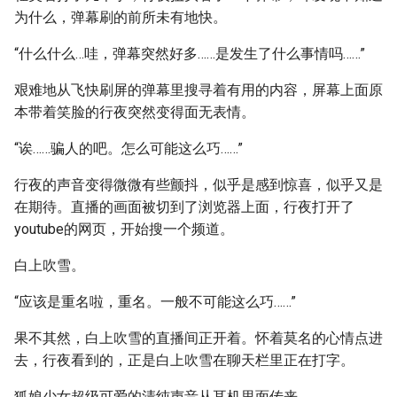
为什么，弹幕刷的前所未有地快。
“什么什么…哇，弹幕突然好多……是发生了什么事情吗……”
艰难地从飞快刷屏的弹幕里搜寻着有用的内容，屏幕上面原
本带着笑脸的行夜突然变得面无表情。
“诶……骗人的吧。怎么可能这么巧……”
行夜的声音变得微微有些颤抖，似乎是感到惊喜，似乎又是
在期待。直播的画面被切到了浏览器上面，行夜打开了
youtube的网页，开始搜一个频道。
白上吹雪。
“应该是重名啦，重名。一般不可能这么巧……”
果不其然，白上吹雪的直播间正开着。怀着莫名的心情点进
去，行夜看到的，正是白上吹雪在聊天栏里正在打字。
狐娘少女超级可爱的清纯声音从耳机里面传来。