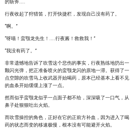
的斩斧……
行夜收起了狩猎笛，打开快捷栏，发现自己没有药了。
“啊。”
“呀喵！蛮颚龙先生！……行夜酱！救救我！”
“我没有药了。”
非常遗憾地告诉了吹雪这个悲伤的事实，行夜熟练地扔出一
颗闪光弹，把正准备喷火的蛮颚龙闪的原地一滞。获得了一
点空隙的吹雪马上收武器开始喝药，原本已经基本上看不见
的血条开始缓缓上涨了一点。
然而似乎蛮颚龙似乎一点面子都不给，深深吸了一口气，从
鼻子处狠狠吐出火焰。
而吹雪操控的角色，正好在它的正前方补血，因为进入了喝
药的状态而变的移速极慢，根本没有可能避开火焰。