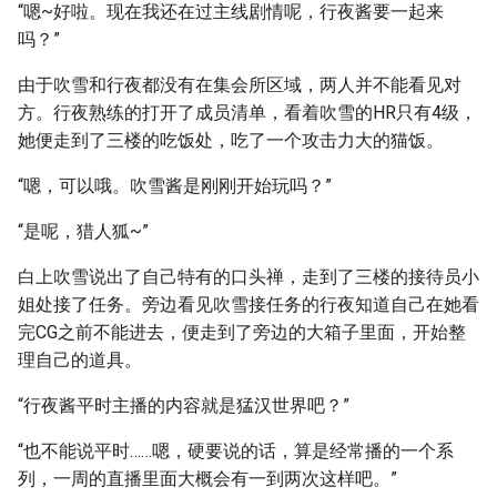
“嗯~好啦。现在我还在过主线剧情呢，行夜酱要一起来
吗？”
由于吹雪和行夜都没有在集会所区域，两人并不能看见对
方。行夜熟练的打开了成员清单，看着吹雪的HR只有4级，
她便走到了三楼的吃饭处，吃了一个攻击力大的猫饭。
“嗯，可以哦。吹雪酱是刚刚开始玩吗？”
“是呢，猎人狐~”
白上吹雪说出了自己特有的口头禅，走到了三楼的接待员小
姐处接了任务。旁边看见吹雪接任务的行夜知道自己在她看
完CG之前不能进去，便走到了旁边的大箱子里面，开始整
理自己的道具。
“行夜酱平时主播的内容就是猛汉世界吧？”
“也不能说平时……嗯，硬要说的话，算是经常播的一个系
列，一周的直播里面大概会有一到两次这样吧。”