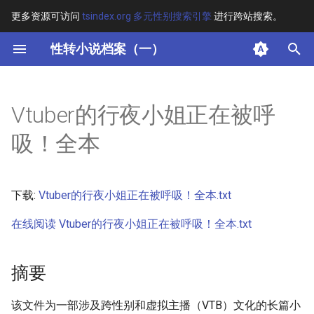
更多资源可访问
tsindex.org 多元性别搜索引擎
进行跨站搜索。
键
性转小说档案（一）
入
摘要
以
Vtuber的行夜小姐正在被呼
开
其他信息 [Processed Page
吸！全本
Metadata]
始
搜
正文
下载:
Vtuber的行夜小姐正在被呼吸！全本.txt
索
在线阅读 Vtuber的行夜小姐正在被呼吸！全本.txt
摘要
该文件为一部涉及跨性别和虚拟主播（VTB）文化的长篇小