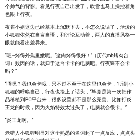
个帅气的背影。看见行夜自己出发了，吹雪也马上操控着角
色跟上行夜。
夜雀小姐这边已经基本上沉默下去，不怎么说话了，活泼的
小狐狸依然在自言自语，和评论互动着，两人的直播风格一
眼就能看出差异来。
“嗯~烤得外焦里嫩呢。‘这肉烤得很好！’（历代mh烤肉台
词）败因的话，就归于这台卡卡的电脑吧。行夜酱不会卡
吗？”
“唔嗯？我也会卡哦，只不过不至于在这里也会卡，”听到小
狐狸的呼唤自己，行夜也接上了话头，“毕竟是第一次把作
品移植到PC平台来，很多设置都不是那么完善。比如打炎
王龙的时候，因为火焰特效太过头了，电脑就会很卡。”
“炎王龙啊。”
老猎人小狐狸明显对这个熟悉的名词起了一点反应，点点头