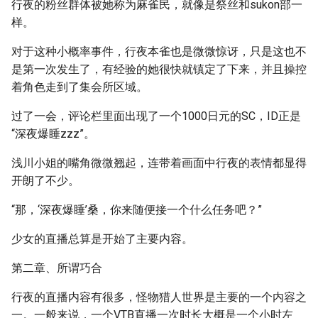
行夜的粉丝群体被她称为麻雀民，就像是祭丝和sukon部一
样。
对于这种小概率事件，行夜本雀也是微微惊讶，只是这也不
是第一次发生了，有经验的她很快就镇定了下来，并且操控
着角色走到了集会所区域。
过了一会，评论栏里面出现了一个1000日元的SC，ID正是
“深夜爆睡zzz”。
浅川小姐的嘴角微微翘起，连带着画面中行夜的表情都显得
开朗了不少。
“那，‘深夜爆睡’桑，你来随便接一个什么任务吧？”
少女的直播总算是开始了主要内容。
第二章、所谓巧合
行夜的直播内容有很多，怪物猎人世界是主要的一个内容之
一。一般来说，一个VTB直播一次时长大概是一个小时左