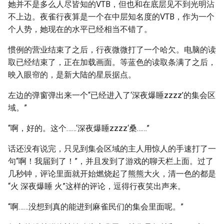
她并不是多么人尽皆知的VTB，但也和在底层见不到光明沾
不上边。夜雀行夜算是一个在中层知名度的VTB，作为一个
个人势，她现在的水平已经相当不错了。
惯例的营业结束了之后，行夜微微打了一个哈欠。电脑的读
取已经结束了，正在加载画面。等蓝色的读取条满了之后，
映入眼帘的，是新大陆的星辰据点。
左边的弹窗弹出来一个“已经进入了‘深夜爆睡zzzz’的集会区
域。”
“啊，好的。这个……‘深夜爆睡zzzz‘桑……”
话还没有说完，只见到集会区域的主人用惊人的手速打了一
句“啊！我届到了！”，并且发到了游戏的聊天栏上面。过了
几秒钟，评论里面就开始燃烧起了熊熊大火，清一色的都是
“火 深夜爆睡 火”这样的评论，逗得行夜笑出声来。
“啊……没想到真的能进到麻雀民们的集会里面呢。”