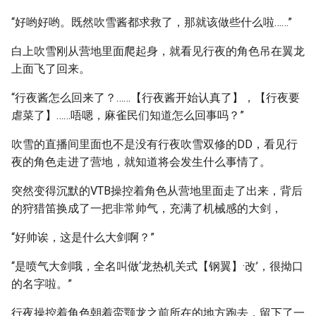
“好哟好哟。既然吹雪酱都求救了，那就该做些什么啦……”
白上吹雪刚从营地里面爬起身，就看见行夜的角色吊在翼龙
上面飞了回来。
“行夜酱怎么回来了？……【行夜酱开始认真了】，【行夜要
虐菜了】……唔嗯，麻雀民们知道怎么回事吗？”
吹雪的直播间里面也不是没有行夜吹雪双修的DD，看见行
夜的角色走进了营地，就知道将会发生什么事情了。
突然变得沉默的VTB操控着角色从营地里面走了出来，背后
的狩猎笛换成了一把非常帅气，充满了机械感的大剑，
“好帅诶，这是什么大剑啊？”
“是喷气大剑哦，全名叫做‘龙热机关式【钢翼】·改’，很拗口
的名字啦。”
行夜操控着角色朝着蛮颚龙之前所在的地方跑去，留下了一