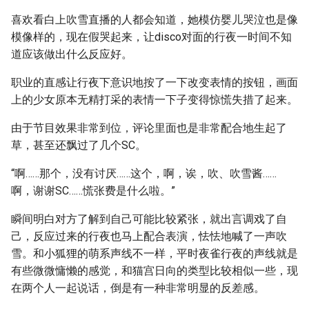
喜欢看白上吹雪直播的人都会知道，她模仿婴儿哭泣也是像
模像样的，现在假哭起来，让disco对面的行夜一时间不知
道应该做出什么反应好。
职业的直感让行夜下意识地按了一下改变表情的按钮，画面
上的少女原本无精打采的表情一下子变得惊慌失措了起来。
由于节目效果非常到位，评论里面也是非常配合地生起了
草，甚至还飘过了几个SC。
“啊……那个，没有讨厌……这个，啊，诶，吹、吹雪酱……
啊，谢谢SC……慌张费是什么啦。”
瞬间明白对方了解到自己可能比较紧张，就出言调戏了自
己，反应过来的行夜也马上配合表演，怯怯地喊了一声吹
雪。和小狐狸的萌系声线不一样，平时夜雀行夜的声线就是
有些微微慵懒的感觉，和猫宫日向的类型比较相似一些，现
在两个人一起说话，倒是有一种非常明显的反差感。