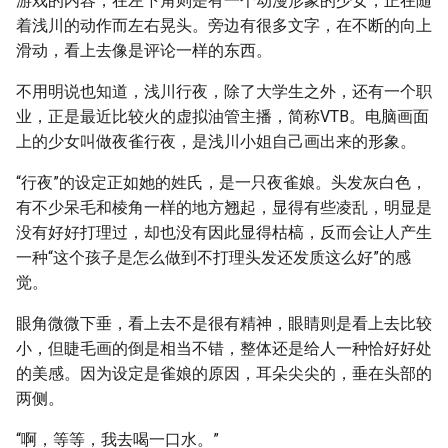
游戏的内容，在左下角则是有一个动漫形象的少女，正在随
着浅川的动作而左右晃头。旁边有很多文字，在不断的向上
滑动，看上去像是评论一样的东西。
不用明说也知道，浅川行夜，除了大学生之外，还有一个职
业，正是最近比较火的虚拟油管主播，简称VTB。电脑画面
上的少女叫做夜雀行夜，是浅川小姐自己画出来的形象。
“行夜”的设定正如她的姓氏，是一只夜雀娘。头发灰白色，
有不少呆毛和棱角一样的地方翘起，显得有些凌乱，明显是
没有好好打理过，却也没有因此显得枯槁，反而会让人产生
一种“这个孩子是怎么做到不打理头发还发质这么好”的感
觉。
眼角微微下垂，看上去不是很有精神，眼睛则是看上去比较
小，但睫毛画的倒是相当不错，整体还是给人一种恰好好处
的美感。因为设定是雀娘的原因，耳朵尖尖的，垂在头部的
两侧。
“啊，等等，我去喝一口水。”