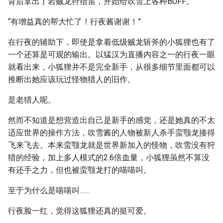
背后拿出了岩贼龙狩猎笛，开始给吹雪上各种BUFF。
“有增益真的帮大忙了！行夜酱谢谢！”
在行夜的辅助下，即使是拿着低级贼龙斩斧的小狐狸也有了
一个还算是可观的输出。以猛汉为直播内容之一的行夜一眼
就看出来，小狐狸并不是完全新手，从很多细节里面都可以
推断出她应该玩过怪物猎人的旧作。
是老猎人呢。
然而不知道是想营造出自己是新手的感觉，还是她真的不太
适应世界的操作方法，吹雪酱的人物被新人杀手蛮颚龙揍得
飞来飞去。本来蛮颚龙就是世界新加入的怪物，吹雪没有狩
猎的经验，加上多人模式的2.6倍血量，小狐狸虽然不算没
有还手之力，但也被蛮颚龙打的喵喵叫。
至于为什么是喵喵叫……
行夜脸一红，觉得这狐狸还真的挺可爱。