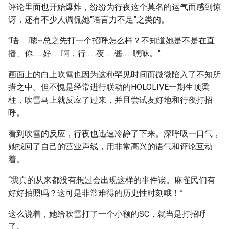
评论里面也开始爆炸，纷纷为行夜这个莫名的运气而感到惊
讶，还有不少人调侃她“语言力不足”之类的。
“唔……嗯~总之先打一个招呼怎么样？不知道她是不是在直
播、你……好……啊，行……夜……酱……嘿咻。”
画面上的白上吹雪也因为这种罕见时间而微微陷入了不知所
措之中。但不愧是经常进行联动的HOLOLIVE一期生顶梁
柱，吹雪马上就反应了过来，并且尝试友好地和行夜打招
呼。
看到吹雪的反应，行夜也迅速冷静了下来。深呼吸一口气，
她找回了自己的营业声线，用非常高兴的语气和评论互动
着。
“我真的从来都没有想过会出现这样的事件诶。麻雀民们有
好好拍照吗？这可是非常难得的历史性时刻哦！”
这么说着，她给吹雪打了一个小额的SC，就当是打招呼
了。