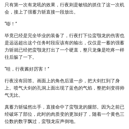
只有第一次有龙吼的效果，行夜则是敏锐的抓住了这一次机
会，接上了强蓄力斩直接一段放出。
“嘭！”
毕竟已经是完全毕业的装备了，行夜打下位蛮颚龙的伤害也
是远远超出这个任务时段应该有的输出，仅仅是一蓄的强蓄
力斩就已经把蛮颚龙打出了一个硬直，整只龙像是吃疼一样
往后躲了一下。
“哇，行夜酱好厉害！”
行夜没有回答。画面上的角色后退一步，把大剑扛到了身
上。喷气大剑的孔洞上面出现了蓝色的气焰，整把剑变得帅
气无比。
真蓄力斩猛然出手，直接命中了蛮颚龙的腿部。因为之前已
经破坏了部位，此时的肉质变的更加好了，随着一个黄色三
位数的数字飘过，蛮颚龙应声倒地。