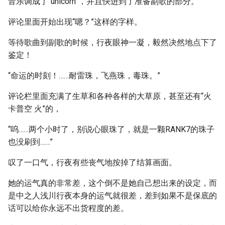
音乐调成了“unicorn”，并且快进到了准备副歌的部分。
评论里面开始出现“嗯？”这样的字样。
等待歌曲到副歌的时候，行夜眼神一凝，毅然决然地点下了
鉴定！
“命运的时刻！……耐雷珠，飞燕珠，毒珠。”
评论栏里面充满了生草和各种各样的大草原，甚至还有“火
卡普空 火”的，
“呜……两个小时了，别说心眼珠了，就是一颗RANK7的珠子
也没刷到……”
叹了一口气，行夜有些丧气地按掉了结算画面。
她的运气真的非常差，这个倒不是她自己想出来的设定，而
是中之人浅川行夜本身的运气就很差，差到如果不是保底的
话可以给你永远不出货程度的差。