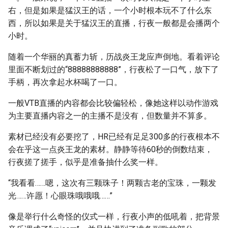
右，但是如果是猛汉王的话，一个小时根本玩不了什么东
西，所以如果是关于猛汉王的直播，行夜一般都是会播两个
小时。
随着一个华丽的真蓄力斩，历战炎王龙应声倒地。看着评论
里面不断划过的“88888888888”，行夜松了一口气，放下了
手柄，再次拿起水杯喝了一口。
一般VTB直播的内容都会比较偏轻松，像她这样以动作游戏
为主要直播内容之一的主播不是没有，但数量并不算多。
素材已经没有必要挖了，HR已经有足足300多的行夜根本不
会在乎这一点炎王龙的素材。静静等待60秒的倒数结束，
行夜搓了搓手，似乎是准备抽什么奖一样。
“我看看……嗯，这次有三颗珠子！两颗古老的宝珠，一颗发
光……许愿！心眼珠哦哦哦……”
像是举行什么奇怪的仪式一样，行夜小声的低吼着，把背景