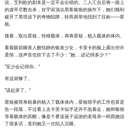
说，艾利欧的剧本是一定不会出错的。二人汇合后将一路上
的虚卒尽数击杀，在宇宙顶尖黑客银狼的操作下，她们顺利
破开了黑塔设下的奇物陷阱，轻而易举地找到了目标――星
核。
接着，取出星核，转移载体，再将星核，植入载体的体内。
看着眼前睡美人般恬静的银发少女，卡芙卡的脸上露出些许
柔情，连声音也软下去了不少：“她……还记得多少？”
“至少会记得你。”
有这就够了。
“该起床了。”
星核被简单粗暴的植入了载体体内，星核猎手的工作也算是
告一段落，不过看上去卡芙卡似乎还并不急着走，她和银狼
等着载体的苏醒，像是个要送孩子远游的老母亲一样跟她说
了很多话，直到她又一次陷入沉睡。