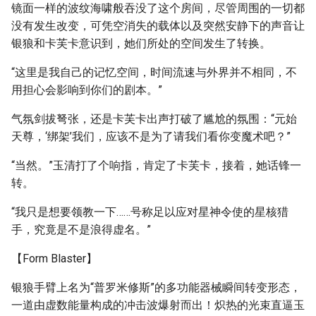
镜面一样的波纹海啸般吞没了这个房间，尽管周围的一切都
没有发生改变，可凭空消失的载体以及突然安静下的声音让
银狼和卡芙卡意识到，她们所处的空间发生了转换。
“这里是我自己的记忆空间，时间流速与外界并不相同，不
用担心会影响到你们的剧本。”
气氛剑拔弩张，还是卡芙卡出声打破了尴尬的氛围：“元始
天尊，‘绑架’我们，应该不是为了请我们看你变魔术吧？”
“当然。”玉清打了个响指，肯定了卡芙卡，接着，她话锋一
转。
“我只是想要领教一下……号称足以应对星神令使的星核猎
手，究竟是不是浪得虚名。”
【Form Blaster】
银狼手臂上名为“普罗米修斯”的多功能器械瞬间转变形态，
一道由虚数能量构成的冲击波爆射而出！炽热的光束直逼玉