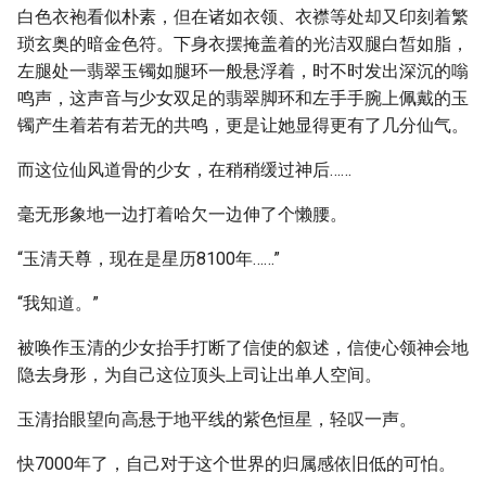
白色衣袍看似朴素，但在诸如衣领、衣襟等处却又印刻着繁
琐玄奥的暗金色符。下身衣摆掩盖着的光洁双腿白皙如脂，
左腿处一翡翠玉镯如腿环一般悬浮着，时不时发出深沉的嗡
鸣声，这声音与少女双足的翡翠脚环和左手手腕上佩戴的玉
镯产生着若有若无的共鸣，更是让她显得更有了几分仙气。
而这位仙风道骨的少女，在稍稍缓过神后……
毫无形象地一边打着哈欠一边伸了个懒腰。
“玉清天尊，现在是星历8100年……”
“我知道。”
被唤作玉清的少女抬手打断了信使的叙述，信使心领神会地
隐去身形，为自己这位顶头上司让出单人空间。
玉清抬眼望向高悬于地平线的紫色恒星，轻叹一声。
快7000年了，自己对于这个世界的归属感依旧低的可怕。