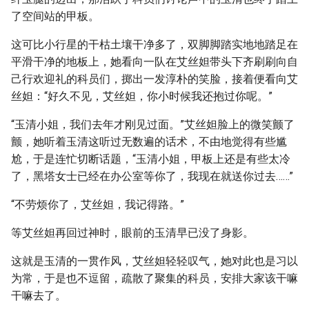
了空间站的甲板。
这可比小行星的干枯土壤干净多了，双脚脚踏实地地踏足在
平滑干净的地板上，她看向一队在艾丝妲带头下齐刷刷向自
己行欢迎礼的科员们，掷出一发淳朴的笑脸，接着便看向艾
丝妲：“好久不见，艾丝妲，你小时候我还抱过你呢。”
“玉清小姐，我们去年才刚见过面。”艾丝妲脸上的微笑颤了
颤，她听着玉清这听过无数遍的话术，不由地觉得有些尴
尬，于是连忙切断话题，“玉清小姐，甲板上还是有些太冷
了，黑塔女士已经在办公室等你了，我现在就送你过去……”
“不劳烦你了，艾丝妲，我记得路。”
等艾丝妲再回过神时，眼前的玉清早已没了身影。
这就是玉清的一贯作风，艾丝妲轻轻叹气，她对此也是习以
为常，于是也不逗留，疏散了聚集的科员，安排大家该干嘛
干嘛去了。