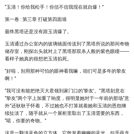
“玉清！你给我松手！你信不信我现在就自爆！”
第一卷 : 第三章 打破第四面墙
最终黑塔还是没有跟玉清爆了。
玉清通过办公室内的玻璃镜面传送到了黑塔所说的那间奇物
储存室，刚探出头就对上了黑塔那双杀人般的紫色眼瞳――
看样子她真的很想把玉清掐死。
“好啦，别用那种可怕的眼神看我嘛，咱们可是多年的挚友
啊！”
“我可没有能把绝灭大君领到家门口的‘挚友’。”黑塔刻意在
“挚友”两个字上加重了响度，很明显她对于一年前的那场“意
外”还耿耿于怀着，不过她也不打算就着她和玉清的恩怨继
续扯淡了，随手就从一个展柜里取出了玉清需要的东西，
“喏，你要的奇物。”
这是一颗淡蓝色的立方体，它散发着幽幽的蓝光，似乎蕴含