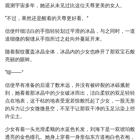
观测宇宙多年，她还从未见过比这位天尊更美的女人。
“不过，果然还是醒着的天尊更好看。”
信使纤细洁白的手指轻轻划过平滑的冰晶，与之同时，一道
道细微的裂缝从手指所过之处向外蔓延开来。
随着裂纹覆盖冰晶全体，冰晶内的少女也睁开了那双宝石般
亮丽的眼眸。
“嘭――”
信使早有准备的后退了数米远，并没有被碎裂的冰砾溅射
到，她看着那冰晶中的少女破冰而出，洁白柔软的双足轻轻
点在地表，这干枯的地表受宠若惊般托起了少女，一股无形
的斥力让少女微微悬空，不至于让那双干净的玉足沾染上些
许尘土。
少女有着一头光滑柔顺的水蓝色长发，刘海下是一双琥珀般
透亮的金色瞳孔。她身上穿着一身形似东方道袍白色衣袍，