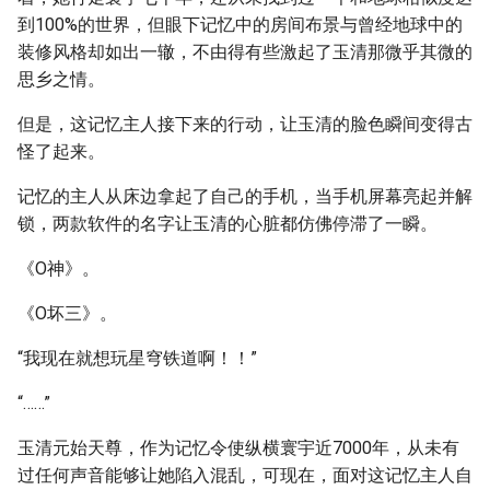
到100%的世界，但眼下记忆中的房间布景与曾经地球中的
装修风格却如出一辙，不由得有些激起了玉清那微乎其微的
思乡之情。
但是，这记忆主人接下来的行动，让玉清的脸色瞬间变得古
怪了起来。
记忆的主人从床边拿起了自己的手机，当手机屏幕亮起并解
锁，两款软件的名字让玉清的心脏都仿佛停滞了一瞬。
《O神》。
《O坏三》。
“我现在就想玩星穹铁道啊！！”
“……”
玉清元始天尊，作为记忆令使纵横寰宇近7000年，从未有
过任何声音能够让她陷入混乱，可现在，面对这记忆主人自