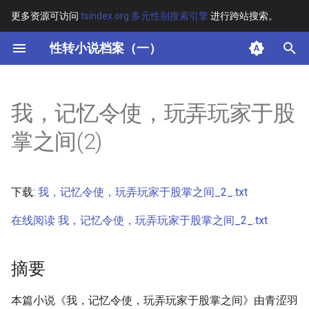
更多资源可访问
tsindex.org 多元性别搜索引擎
进行跨站搜索。
键
性转小说档案（一）
入
摘要
以
我，记忆令使，玩弄玩家于股
开
其他信息 [Processed Page
掌之间(2)
Metadata]
始
搜
正文
下载:
我，记忆令使，玩弄玩家于股掌之间_2_.txt
索
在线阅读 我，记忆令使，玩弄玩家于股掌之间_2_.txt
摘要
本篇小说《我，记忆令使，玩弄玩家于股掌之间》由青涩羽