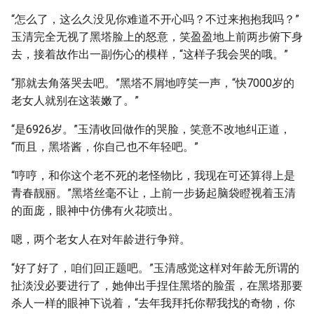
“怎么了，这么久没见你难道不开心吗？不过来抱抱我吗？”
玉清完全无视了黑塔脸上的怒意，笑盈盈地上前两步俯下身
去，接着故作出一副伤心的模样，“这样子我会哭的哦。”
“那就去角落哭去吧。”黑塔不屑地哼笑一声，“快7000岁的
老女人就别在这装嫩了。”
“是6926岁。”玉清收回做作的哭脸，笑意不改地纠正道，
“而且，黑塔酱，你自己也不年轻吧。”
“哼哼，和你这个老不死的老怪物比，我现在可还算得上是
青春靓丽。”黑塔丝毫不让，上前一步扬起脑袋瞪视着玉清
的面庞，眼神中仿佛有火花喷出。
嗯，两个老女人在对年龄进行争辩。
“好了好了，咱们回正题吧。”玉清感觉这样对年龄无所谓的
扯淡没必要进行了，她伸出手捏住黑塔的脸蛋，在黑塔那要
杀人一样的眼神下说着，“去年我拜托你帮我找的奇物，你