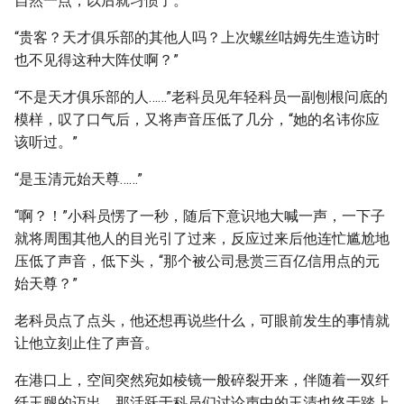
自然一点，以后就习惯了。”
“贵客？天才俱乐部的其他人吗？上次螺丝咕姆先生造访时
也不见得这种大阵仗啊？”
“不是天才俱乐部的人……”老科员见年轻科员一副刨根问底的
模样，叹了口气后，又将声音压低了几分，“她的名讳你应
该听过。”
“是玉清元始天尊……”
“啊？！”小科员愣了一秒，随后下意识地大喊一声，一下子
就将周围其他人的目光引了过来，反应过来后他连忙尴尬地
压低了声音，低下头，“那个被公司悬赏三百亿信用点的元
始天尊？”
老科员点了点头，他还想再说些什么，可眼前发生的事情就
让他立刻止住了声音。
在港口上，空间突然宛如棱镜一般碎裂开来，伴随着一双纤
纤玉腿的迈出，那活跃于科员们讨论声中的玉清也终于踏上