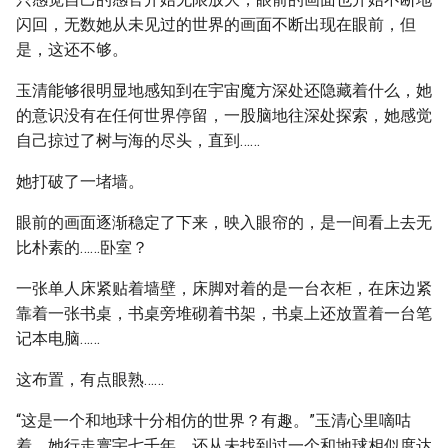
闪回，无数她从未见过的世界的画面不断出现在眼前，但
是，这还不够。
玉清能够很明显地感知到在宇宙魔方深处还隐藏着什么，她
的意识没有在任何世界停留，一股脑地往深处探索，她感觉
自己掠过了树与海的尽头，直到……
她打破了一堵墙。
眼前的画面逐渐稳定了下来，映入眼帘的，是一间看上去无
比朴素的……卧室？
一张单人床紧贴着墙壁，床脚对着的是一台衣柜，在床边紧
靠着一张书桌，书桌旁堆砌着书架，书桌上还放置着一台笔
记本电脑……
这布置，有点眼熟……
“这是一个和地球十分相仿的世界？有趣。”玉清心里嘀咕
着，她行走寰宇七千年，还从未找到过一个和地球相似度达