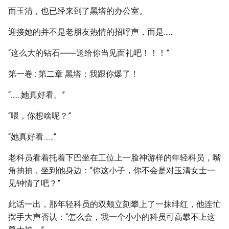
而玉清，也已经来到了黑塔的办公室。
迎接她的并不是老朋友热情的招呼声，而是……
“这么大的钻石――送给你当见面礼吧！！！”
第一卷 : 第二章 黑塔：我跟你爆了！
“……她真好看。”
“喂，你想啥呢？”
“她真好看……”
老科员看着托着下巴坐在工位上一脸神游样的年轻科员，嘴
角抽抽，坐到他身边：“你这小子，你不会是对玉清女士一
见钟情了吧？”
此话一出，那年轻科员的双颊立刻攀上了一抹绯红，他连忙
摆手大声否认：“怎么会，我一个小小的科员可高攀不上这