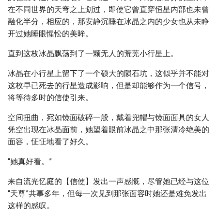
在不同世界的天穹之上划过，即使它曾直穿恒星内部也未曾
融化半分，相应的，那安静沉睡在冰晶之内的少女也从未睁
开过她睡眼惺忪的美眸。
直到这枚冰晶飘荡到了一颗无人的荒芜小行星上。
冰晶在小行星上留下了一个硕大的陨石坑，这似乎并不能对
这枚早已死去的行星造成影响，但是却能够作为一个信号，
将等待多时的信使引来。
空间扭曲，宛如镜面破碎一般，戴着兜帽与镜面面具的女人
凭空出现在冰晶面前，她望着眼前冰晶之中那张清冷绝美的
面容，怔怔地看了好久。
“她真好看。”
来自流光忆庭的【信使】发出一声感慨，尽管她已经与这位
“天尊”共事多年，但每一次见到那张面容时她还是难免发出
这样的感叹。