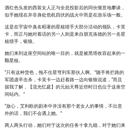
酒红色头发的西装女人正与全息投影后的同伙惬意地攀谈，
似乎她现在并非身处危机四伏的战火中而是在游乐场一般。
这是在宇宙中臭名昭著的星核猎手大部分活动的领队，卡芙
卡，而正与她对着话的另一人则是来自朋克洛德的另一名星
核猎手，银狼。
她们来到这座空间站的唯一目的，就是被黑塔收容起来的一
颗星核。
“只有这种货色，拖不住星穹列车那伙人啊。”随手将拦路的
军团虚卒击杀，卡芙卡一边赶着路一边向银狼说道，“而且
据我了解，【流光忆庭】的元始天尊近些时日也位于这座空
间站内。”
“放心，艾利欧的剧本中并没有那个老女人的事情，不出意
外的话，我们不会遇上她。”
两人两头行动，她们对于这次的任务十拿九稳，对于她们来