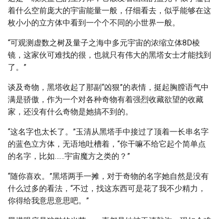
着什么空前庞大的宇宙能量一般，仔细看去，似乎能够在这
枚小小的立方体中看到一个个不同的小世界一般。
“可观测虚数之树及量子之海中多元宇宙的浓缩立体8D棱
镜，这家伙可难找的很，也就只有伟大的黑塔女士才能找到
了。”
谈及奇物，黑塔收起了那副“凶狠”的表情，挺起胸膛语气中
满是骄傲，作为一个对各种奇物有着强烈收藏欲望的收藏
家，还没有什么奇物是她搞不到的。
“这名字也太长了。”玉清从黑塔手中接过了顶着一长串名字
的蓝色立方体，无语地吐槽着，“你干嘛不给它起个简单点
的名字，比如……宇宙魔方之类的？”
“随你喜欢。”黑塔两手一摊，对于奇物的名字她自然是没有
什么过多的看法，“不过，找这东西可是花了我不少精力，
你得给我意思意思吧。”