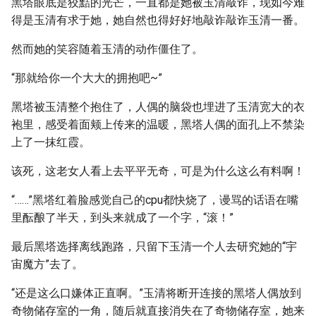
黑塔眼底是狡黠的光芒，一直都是她被玉清敲诈，现如今难
得是玉清有求于她，她自然也得好好地敲诈敲诈玉清一番。
然而她的笑容随着玉清的动作僵住了。
“那就给你一个大大的拥抱吧~”
黑塔被玉清整个抱住了，人偶的脑袋也埋进了玉清宽大的衣
袍里，感受着面颊上传来的温暖，黑塔人偶的面孔上不禁染
上了一抹红霞。
该死，这老女人看上去平平无奇，可是为什么这么有料啊！
“……”黑塔红着脸感觉自己的cpu都快烧了，谩骂的话语在嘴
里酝酿了半天，到头来就成了一个字，“滚！”
最后黑塔选择离线跑路，只留下玉清一个人去研究她的“宇
宙魔方”去了。
“还是这么口嫌体正直啊。”玉清将断开连接的黑塔人偶放到
奇物储存室的一角，随后就直接消失在了奇物储存室，她来