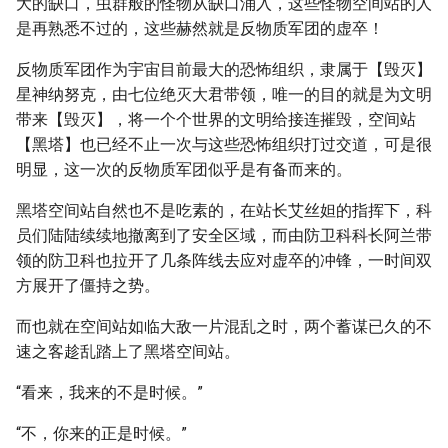
大的缺口，虫群般的怪物从缺口涌入，这些怪物空间站的人
是再熟悉不过的，这些赫然就是反物质军团的虚卒！
反物质军团作为宇宙目前最大的恐怖组织，隶属于【毁灭】
星神纳努克，由七位绝灭大君带领，唯一的目的就是为文明
带来【毁灭】，将一个个世界的文明给接连摧毁，空间站
【黑塔】也已经不止一次与这些恐怖组织打过交道，可是很
明显，这一次的反物质军团似乎是有备而来的。
黑塔空间站自然也不是吃素的，在站长艾丝妲的指挥下，科
员们陆陆续续地撤离到了安全区域，而由防卫科科长阿兰带
领的防卫科也拉开了几条阵线去应对虚卒的冲锋，一时间双
方展开了僵持之势。
而也就在空间站如临大敌一片混乱之时，两个蓄谋已久的不
速之客趁乱踏上了黑塔空间站。
“看来，我来的不是时候。”
“不，你来的正是时候。”