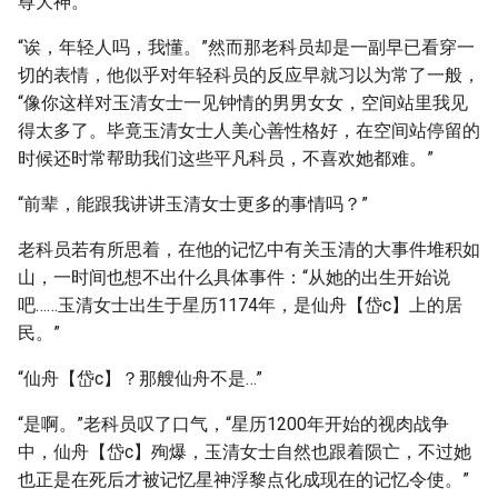
尊大神。”
“诶，年轻人吗，我懂。”然而那老科员却是一副早已看穿一
切的表情，他似乎对年轻科员的反应早就习以为常了一般，
“像你这样对玉清女士一见钟情的男男女女，空间站里我见
得太多了。毕竟玉清女士人美心善性格好，在空间站停留的
时候还时常帮助我们这些平凡科员，不喜欢她都难。”
“前辈，能跟我讲讲玉清女士更多的事情吗？”
老科员若有所思着，在他的记忆中有关玉清的大事件堆积如
山，一时间也想不出什么具体事件：“从她的出生开始说
吧……玉清女士出生于星历1174年，是仙舟【岱c】上的居
民。”
“仙舟【岱c】？那艘仙舟不是…”
“是啊。”老科员叹了口气，“星历1200年开始的视肉战争
中，仙舟【岱c】殉爆，玉清女士自然也跟着陨亡，不过她
也正是在死后才被记忆星神浮黎点化成现在的记忆令使。”