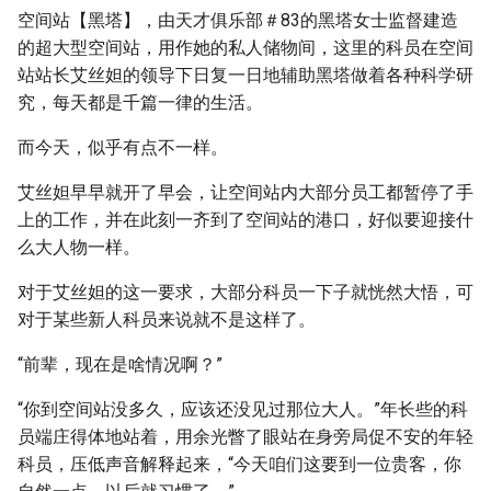
空间站【黑塔】，由天才俱乐部＃83的黑塔女士监督建造
的超大型空间站，用作她的私人储物间，这里的科员在空间
站站长艾丝妲的领导下日复一日地辅助黑塔做着各种科学研
究，每天都是千篇一律的生活。
而今天，似乎有点不一样。
艾丝妲早早就开了早会，让空间站内大部分员工都暂停了手
上的工作，并在此刻一齐到了空间站的港口，好似要迎接什
么大人物一样。
对于艾丝妲的这一要求，大部分科员一下子就恍然大悟，可
对于某些新人科员来说就不是这样了。
“前辈，现在是啥情况啊？”
“你到空间站没多久，应该还没见过那位大人。”年长些的科
员端庄得体地站着，用余光瞥了眼站在身旁局促不安的年轻
科员，压低声音解释起来，“今天咱们这要到一位贵客，你