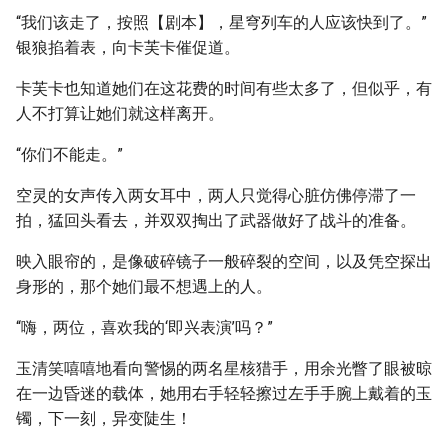
“我们该走了，按照【剧本】，星穹列车的人应该快到了。”
银狼掐着表，向卡芙卡催促道。
卡芙卡也知道她们在这花费的时间有些太多了，但似乎，有
人不打算让她们就这样离开。
“你们不能走。”
空灵的女声传入两女耳中，两人只觉得心脏仿佛停滞了一
拍，猛回头看去，并双双掏出了武器做好了战斗的准备。
映入眼帘的，是像破碎镜子一般碎裂的空间，以及凭空探出
身形的，那个她们最不想遇上的人。
“嗨，两位，喜欢我的‘即兴表演’吗？”
玉清笑嘻嘻地看向警惕的两名星核猎手，用余光瞥了眼被晾
在一边昏迷的载体，她用右手轻轻擦过左手手腕上戴着的玉
镯，下一刻，异变陡生！