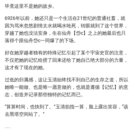
毕竟这里不是她的故乡。
6926年以前，她还只是一个生活在21世纪的普通社畜，就
因为骂米忽悠剧情太水就喝水呛死，转眼就到了这个世界，
穿越了她也没法安身，生在仙舟【岱c】之上的她最后也只
落得个跟仙舟岱c一同爆了的下场。
好在她穿越者独有的特殊记忆引起了某个宇宙史官的注意，
不仅把她的记忆给捞了回来还给了她自己绝大部分的力量，
这才有了现在的她。
过低的归属感，这让玉清始终找不到自己的生存之道，所以
她唯一能做、也是唯一愿意做的，也就是遵循【记忆】的意
志，创造并记录那些独特的记忆而已。
“算算时间，也快到了。”玉清掐指一算，脸上露出笑容，“该
去黑塔空间站了。”
……