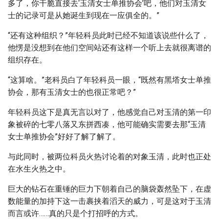
多了，你干脆直接去‘玉清女士单推协会’吧，他们对玉清女
士的记录可是从她诞生到现在一应俱全的。”
“还有这种组织？”年轻科员此时已经不知道该说些什么了，
他愣是没想到在他们空间站还有这样一个听上去就很离谱的
组织存在。
“这算啥。”老科员白了年轻科员一眼，“既然有黑塔女士单推
协会，那有玉清女士的也很正常吧？”
年轻科员这下是真无言以对了，他感觉自己对玉清的第一印
象被碎的七零八落又东拼西凑，他可能确实需要去那“玉清
女士单推协会”好好了解了解了。
与此同时，被两位科员火热讨论着的对象玉清，此时也正处
在水生火热之中。
巨大的钻石在重锤的巨力下朝着自己的脑袋轰然坠下，在虚
数能量的加持下这一击裹挟着滔天的威力，可是这对于玉清
而言或许……真的只是个打招呼的方式。