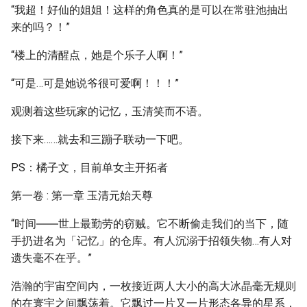
“我超！好仙的姐姐！这样的角色真的是可以在常驻池抽出
来的吗？！”
“楼上的清醒点，她是个乐子人啊！”
“可是…可是她说爷很可爱啊！！！”
观测着这些玩家的记忆，玉清笑而不语。
接下来……就去和三蹦子联动一下吧。
PS：橘子文，目前单女主开拓者
第一卷 : 第一章 玉清元始天尊
“时间――世上最勤劳的窃贼。它不断偷走我们的当下，随
手扔进名为「记忆」的仓库。有人沉溺于招领失物…有人对
遗失毫不在乎。”
浩瀚的宇宙空间内，一枚接近两人大小的高大冰晶毫无规则
的在寰宇之间飘荡着。它飘过一片又一片形态各异的星系，