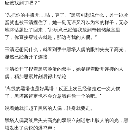
应该找到了吧？”
“先把你的手撒开……咕，算了。”黑塔刚想说什么，另一边脸
蛋就也被玉清捏住了，她一副无语又习以为常的样子，无奈
地将话题扯了回来，“那玩意已经被我放到奇物储藏室里
了，你直接穿过去就是，那边有我的人偶。”
玉清还想问什么，就看到手中黑塔人偶的眼神失去了高光，
显然已经断开了连接。
玉清松开了捏着黑塔脸蛋的双手，她凝视着断开连接的人
偶，稍加思索片刻后得出结论……
“离线的黑塔也是好黑塔！反正上次已经偷走过一次人偶
了，黑塔酱肯定也不会介意我再偷一个的吧。”
说着她就扛起了黑塔的人偶，转身就要走。
黑塔人偶离线后失去高光的双眼立刻迸射出骇人的凶光，黑
塔发出了尖锐的爆鸣声：