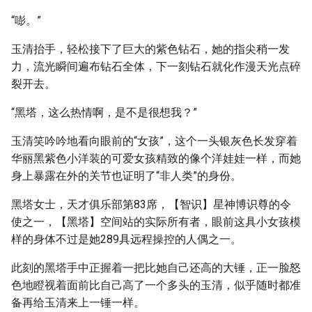
“嘭。”
玉清抬手，轻松接下了巨大的紫色钻石，她的指尖稍一发
力，流光瞬间遍布钻石全体，下一刻钻石就化作漫天光点碎
裂开去。
“黑塔，这么热情啊，是不是很想我？”
玉清笑吟吟地看向眼前的“女孩”，这个一头银灰色长发穿着
华丽黑紫色小洋装的可爱女孩精致的像个洋娃娃一样，而她
身上暴露在外的关节也证明了“非人类”的身份。
黑塔女士，天才俱乐部第83席，【智识】星神博识尊的令
使之一，【黑塔】空间站的实际所有者，眼前这具小女孩模
样的身体不过是她289具远程操控的人偶之一。
此刻的黑塔手中正握着一把比她自己还高的大锤，正一脸怒
色地瞪视着面前比自己高了一个多头的玉清，似乎随时都准
备再给玉清来上一锤一样。